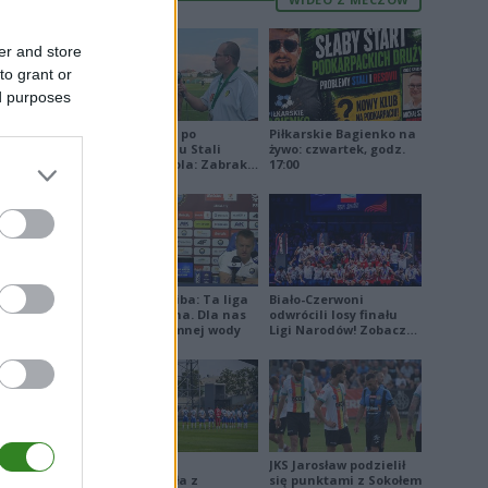
er and store
to grant or
ed purposes
Jakub Jeleń po
Piłkarskie Bagienko na
odpadnięciu Stali
żywo: czwartek, godz.
Stalowa Wola: Zabrakło
17:00
doświadczenia
ipca
Damian Skiba: Ta liga
Biało-Czerwoni
jest brutalna. Dla nas
odwrócili losy finału
to kubeł zimnej wody
Ligi Narodów! Zobacz
skrót
Stal Mielec
JKS Jarosław podzielił
zremisowała z
się punktami z Sokołem