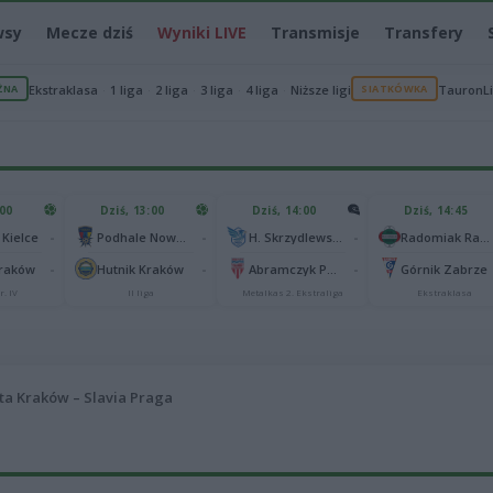
wsy
Mecze dziś
Wyniki LIVE
Transmisje
Transfery
ŻNA
Ekstraklasa
1 liga
2 liga
3 liga
4 liga
Niższe ligi
SIATKÓWKA
TauronL
:00
Dziś, 13:00
Dziś, 14:00
Dziś, 14:45
-
-
-
 Kielce
Podhale Nowy Targ
H. Skrzydlewska Orzeł Łódź
Radomiak Radom
-
-
-
Kraków
Hutnik Kraków
Abramczyk Polonia Bydgoszcz
Górnik Zabrze
r. IV
II liga
Metalkas 2. Ekstraliga
Ekstraklasa
ta Kraków – Slavia Praga