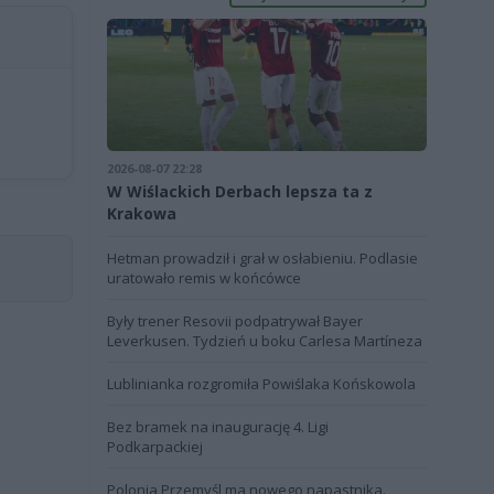
2026-08-07 22:28
W Wiślackich Derbach lepsza ta z
Krakowa
Hetman prowadził i grał w osłabieniu. Podlasie
uratowało remis w końcówce
Były trener Resovii podpatrywał Bayer
Leverkusen. Tydzień u boku Carlesa Martíneza
Lublinianka rozgromiła Powiślaka Końskowola
Bez bramek na inaugurację 4. Ligi
Podkarpackiej
Polonia Przemyśl ma nowego napastnika.