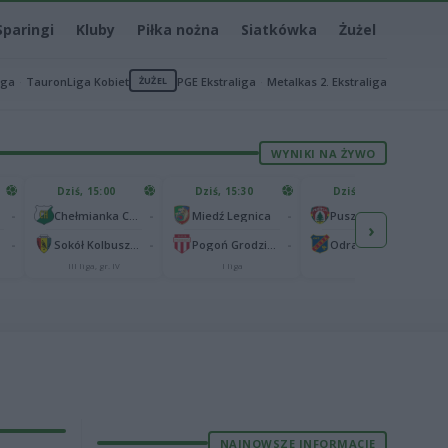
Sparingi
Kluby
Piłka nożna
Siatkówka
Żużel
iga
TauronLiga Kobiet
ŻUŻEL
PGE Ekstraliga
Metalkas 2. Ekstraliga
WYNIKI NA ŻYWO
Dziś, 15:00
Dziś, 15:30
Dziś, 15:30
-
-
-
-
Chełmianka Chełm
Miedź Legnica
Puszcza Niepołomice
›
-
-
-
-
Sokół Kolbuszowa Dolna
Pogoń Grodzisk Mazowiecki
Odra Opole
III liga, gr. IV
I liga
I liga
NAJNOWSZE INFORMACJE