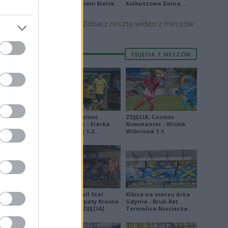
Podbeskidziem Bielsko-
Kolbuszowa Dolna.
Biała. Zobacz skrót
Zobacz skrót
Zobacz resztę wideo z meczów
ZDJĘCIA Z MECZÓW
1
P
TV
2
ZDJĘCIA: Cosmos
ZDJĘCIA: Cosmos
Nowotaniec - Siarka
Nowotaniec - Wisłok
2
Tarnobrzeg 1-2
Wiśniowa 1-1
P
TV
1
[PUCHAR POLSKI]
0
P
1
2
Derby Ekoball Stal
Kibice na meczu Arka
W
0
Sanok - Karpaty Krosno
Gdynia - Bruk-Bet
na remis [ZDJĘCIA]
Termalica Nieciecza
2
[ZDJĘCIA]
R
TV
2