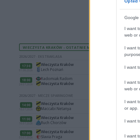
Opted 
Google 
I want t
web or d
WIECZYSTA KRAKÓW - OSTATNIE MECZE
I want t
purpose
2026/2027 · EKSTRAKLASA
Wieczysta Kraków
17:30
I want 
Lech Poznań
01.08.2026
Radomiak Radom
18:00
I want t
Wieczysta Kraków
24.07.2026
web or d
2026/2027 · MECZE SPARINGOWE
I want t
Wieczysta Kraków
14:00
or app.
Maccabi Netanya
18.07.2026
Wieczysta Kraków
11:00
I want t
Ruch Chorzów
10.07.2026
Wieczysta Kraków
17:00
I want t
Slavia Praga
05.07.2026