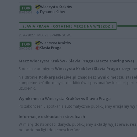
Wieczysta Kraków
17:00
Dynamo Kijów
28.06.2026
SLAVIA PRAGA - OSTATNIE MECZE NA WYJEZDZIE
2026/2027 · MECZE SPARINGOWE
Wieczysta Kraków
17:00
Slavia Praga
05.07.2026
Mecz Wieczysta Kraków - Slavia Praga (Mecze sparingowe)
Spotkanie pomiędzy
Wieczysta Kraków i Slavia Praga
rozegrane
Na stronie
PodkarpacieLive.pl
znajdziesz
wynik meczu, strzel
kompletne źródło danych dla kibiców i pasjonatów lokalnej piłki 
uzupełnić.
Wynik meczu Wieczysta Kraków vs Slavia Praga
Po zakończeniu spotkania automatycznie publikujemy
oficjalny wy
Informacje o składach i strzelcach
W miarę dostępności danych, publikujemy
składy wyjściowe, re
od poziomu ligi i dostępnych źródeł.