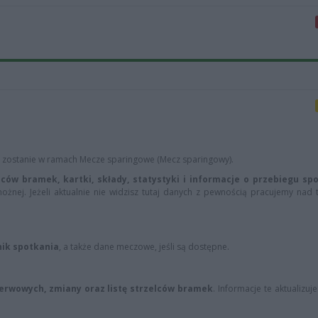
 zostanie w ramach Mecze sparingowe (Mecz sparingowy).
ców bramek, kartki, składy, statystyki i informacje o przebiegu sp
nożnej. Jeżeli aktualnie nie widzisz tutaj danych z pewnością pracujemy nad 
nik spotkania
, a także dane meczowe, jeśli są dostępne.
zerwowych, zmiany oraz listę strzelców bramek
. Informacje te aktualizuj