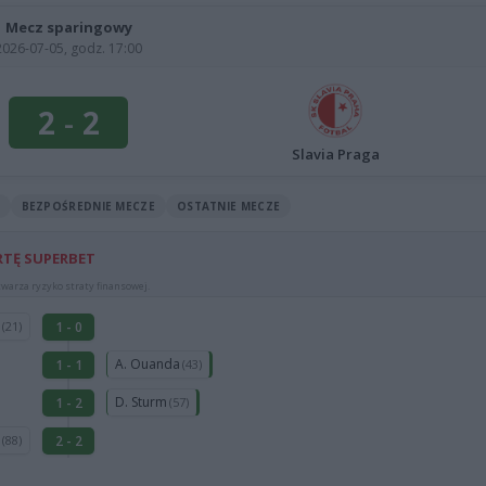
Mecz sparingowy
2026-07-05, godz. 17:00
2
-
2
Slavia Praga
BEZPOŚREDNIE MECZE
OSTATNIE MECZE
RTĘ SUPERBET
warza ryzyko straty finansowej.
r
1 - 0
(21)
A. Ouanda
1 - 1
(43)
D. Sturm
1 - 2
(57)
s
2 - 2
(88)