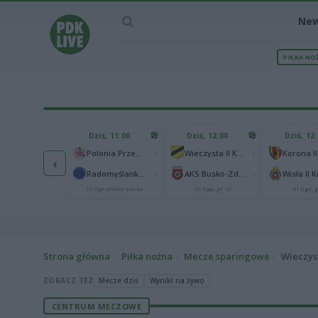
Ne
PIŁKA NO
IEC MECZU
Dziś, 11:00
Dziś, 12:00
Dziś, 12
1
Polonia Warszawa
-
-
Polonia Przemyśl
Wieczysta II Kraków
Korona II
‹
1
ch Chorzów
-
-
Radomyślanka Radomyśl Wielki
AKS Busko-Zdrój
Wisła II 
I liga
IV liga podkarpacka
III liga, gr. IV
III liga, g
Strona główna
Piłka nożna
Mecze sparingowe
Wieczys
ZOBACZ TEŻ
Mecze dziś
Wyniki na żywo
CENTRUM MECZOWE