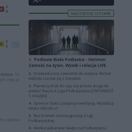
2
P
4
NAJCZĘŚCIEJ CZYTANE
2
R
TV
2
1.
Podlasie Biała Podlaska - Hetman
Zamość na żywo. Wynik i relacja LIVE
2.
Doświadczony zawodnik do wzięcia. Michał
otkania
. To
Kitliński rozstał się z Sokołem
tym żeby je
3.
Pierwszy krok do raju czy prosta droga do
piekła? Rusza 4. Liga Podkarpacka [ZAPOWIEDŹ
1. KOLEJKI]
4.
Sponsor Stali z potężną inwestycją. Wydadzą
blisko 280 mln zł
5.
Bez bramek na inaugurację 4. Ligi
emy zależnie
Podkarpackiej
6.
Wielkie piłkarskie święto na Podkarpaciu.