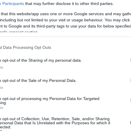
Participants
that may further disclose it to other third parties.
ą stronę
wyniki na żywo (Ekstraklasa, 1 liga, 2 liga oraz 3 i 4 liga)
.
 that this website/app uses one or more Google services and may gath
including but not limited to your visit or usage behaviour. You may click 
 to Google and its third-party tags to use your data for below specifi
ogle consent section.
 Kraków - SK Slavia Praga [TRANSMISJA WIDEO]
l Data Processing Opt Outs
u Wieczysta Kraków - Slavia Praga, który zostanie rozegrany w sobotę, 4 l
zie oglądać transmisję online.
o opt-out of the Sharing of my personal data.
In
o opt-out of the Sale of my Personal Data.
In
to opt-out of processing my Personal Data for Targeted
ing.
In
o opt-out of Collection, Use, Retention, Sale, and/or Sharing
ersonal Data that Is Unrelated with the Purposes for which it
lected.