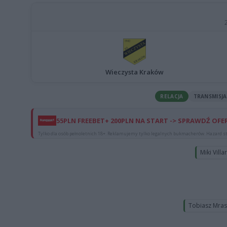
Wieczysta Kraków
RELACJA
TRANSMISJA
55PLN FREEBET+ 200PLN NA START -> SPRAWDŹ OFE
Tylko dla osób pełnoletnich 18+. Reklamujemy tylko legalnych bukmacherów. Hazard st
Miki Villa
Tobiasz Mra