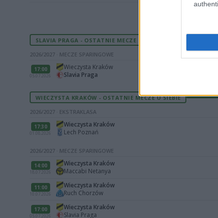
authenti
SLAVIA PRAGA - OSTATNIE MECZE
2026/2027 · MECZE SPARINGOWE
Wieczysta Kraków
17:00
Slavia Praga
05.07.2026
WIECZYSTA KRAKÓW - OSTATNIE MECZE U SIEBIE
2026/2027 · EKSTRAKLASA
Wieczysta Kraków
17:30
Lech Poznań
01.08.2026
2026/2027 · MECZE SPARINGOWE
Wieczysta Kraków
14:00
Maccabi Netanya
18.07.2026
Wieczysta Kraków
11:00
Ruch Chorzów
10.07.2026
Wieczysta Kraków
17:00
Slavia Praga
05.07.2026