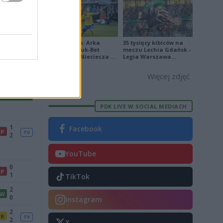
Ekstraklasa: Arka
35 tysięcy kibiców na
Gdynia - Bruk-Bet
meczu Lechia Gdańsk -
Termalica Nieciecza 2-
Legia Warszawa
3 [ZDJĘCIA]
[OPRAWA, ZDJĘCIA]
2
R
TV
Więcej zdjęć
2
PDK LIVE W SOCIAL MEDIACH
1
Facebook
P
TV
2
YouTube
0
P
1
TikTok
2
W
0
Instagram
2
R
TV
2
X