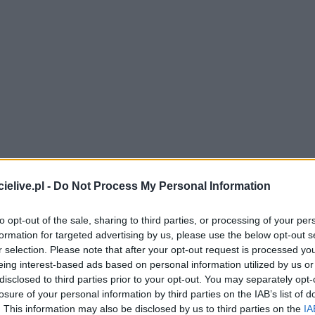
elive.pl -
Do Not Process My Personal Information
to opt-out of the sale, sharing to third parties, or processing of your per
)
formation for targeted advertising by us, please use the below opt-out s
a Praga
w ramach Mecz sparingowy. Informacje meczowe, relacja na żywo (jeśli
r selection. Please note that after your opt-out request is processed y
 szczegóły meczowe. Relacja LIVE - jeśli dostępna pojawi się poniżej.
eing interest-based ads based on personal information utilized by us or
cja TWK (tylko wynik końcowy)
disclosed to third parties prior to your opt-out. You may separately opt-
losure of your personal information by third parties on the IAB’s list of
ta Kraków vs. Slavia Praga
, informacje o pozostałych meczach Mecz spar
. This information may also be disclosed by us to third parties on the
IA