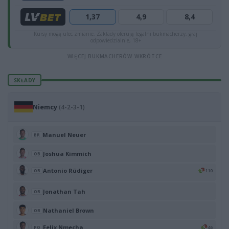
1,37
4,9
8,4
Kursy mogą ulec zmianie, Zakłady oferują legalni bukmacherzy, graj
odpowiedzialnie, 18+
WIĘCEJ BUKMACHERÓW WKRÓTCE
SKŁADY
Niemcy
(4-2-3-1)
Manuel Neuer
BR
Joshua Kimmich
OB
Antonio Rüdiger
110
OB
Jonathan Tah
OB
Nathaniel Brown
OB
Felix Nmecha
46
PO