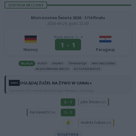
CENTRUM MECZOWE
Mistrzostwa Świata 2026 - 1/16 finału
2026-06-29, godz. 22:30
Rzuty karne: 3 - 4
1
-
1
Niemcy
Paragwaj
RELACJA
KURSY
SKŁADY
TRANSMISJA
INFO MECZOWE
BEZPOŚREDNIE MECZE
OSTATNIE MECZE
OGLĄDAJ ŻUŻEL NA ŻYWO W CANAL+
Transmisje LIVE z meczów PGE Ekstraligi i Metalkas 2. Ekstraligi
Julio Enciso
0 - 1
(42)
Kai Havertz
1 - 1
(54)
Andrés Cubas
(65)
DOGRYWKA