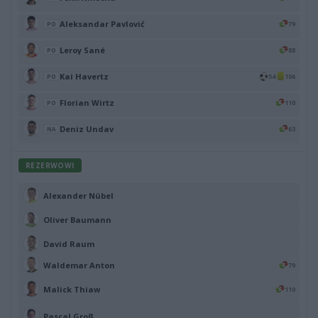
Aleksandar Pavlović
79
PO
Leroy Sané
88
PO
Kai Havertz
54
106
PO
Florian Wirtz
110
PO
Deniz Undav
63
NA
REZERWOWI
Alexander Nübel
Oliver Baumann
David Raum
Waldemar Anton
79
Malick Thiaw
110
Pascal Groß