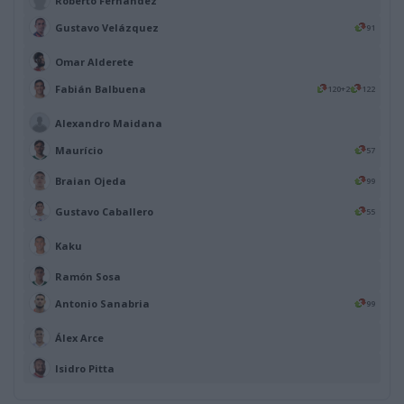
Roberto Fernández
Gustavo Velázquez
91
Omar Alderete
Fabián Balbuena
120+2
122
Alexandro Maidana
Maurício
57
Braian Ojeda
99
Gustavo Caballero
55
Kaku
Ramón Sosa
Antonio Sanabria
99
Álex Arce
Isidro Pitta