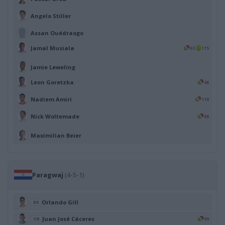
Angelo Stiller
Assan Ouédraogo
Jamal Musiala
63
115
Jamie Leweling
Leon Goretzka
46
Nadiem Amiri
110
Nick Woltemade
88
Maximilian Beier
Paragwaj
(4-5-1)
Orlando Gill
BR
Juan José Cáceres
99
OB