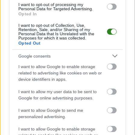
I want to opt-out of processing my
Personal Data for Targeted Advertising.
Mecz Niemcy - Paragwaj (Mistrzostwa Świata 2026)
Opted In
Spotkanie pomiędzy
Niemcy i Paragwaj
rozegrane zostanie w ramach
Mistrzostwa Świata 2026 (Mistrzostwa Świata 2026 - 1/16 finału).
I want to opt-out of Collection, Use,
Retention, Sale, and/or Sharing of my
Na stronie
PodkarpacieLive.pl
znajdziesz
wynik meczu, strzelców
Personal Data that Is Unrelated with the
bramek, kartki, składy, statystyki i informacje o przebiegu
Purposes for which it was collected.
spotkania
. To kompletne źródło danych dla kibiców i pasjonatów
Opted Out
lokalnej piłki nożnej. Jeżeli aktualnie nie widzisz tutaj danych z pewnością
pracujemy nad tym żeby je uzupełnić.
Google consents
Wynik meczu Niemcy vs Paragwaj
I want to allow Google to enable storage
Po zakończeniu spotkania automatycznie publikujemy
oficjalny wynik
related to advertising like cookies on web or
spotkania
, a także dane meczowe, jeśli są dostępne.
device identifiers in apps.
Pełny harmonogram rozgrywek dostępny jest tutaj:
Mistrzostwa Świata
2026 - terminarz
.
I want to allow my user data to be sent to
Google for online advertising purposes.
Informacje o składach i strzelcach
W miarę dostępności danych, publikujemy
składy wyjściowe,
I want to allow Google to send me
rezerwowych, zmiany oraz listę strzelców bramek
. Informacje te
personalized advertising.
aktualizujemy zależnie od poziomu ligi i dostępnych źródeł.
Śledź mecze swojej drużyny
I want to allow Google to enable storage