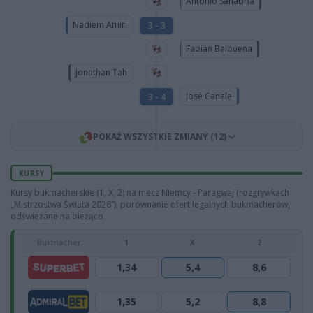
Antonio Sanabria
Nadiem Amiri
3 - 3
Fabián Balbuena
Jonathan Tah
José Canale
3 - 4
POKAŻ WSZYSTKIE ZMIANY (12)
KURSY
Kursy bukmacherskie (1, X, 2) na mecz Niemcy - Paragwaj (rozgrywkach
„Mistrzostwa Świata 2026”), porównanie ofert legalnych bukmacherów,
odświeżane na bieżąco.
Bukmacher
1
X
2
1,34
5,4
8,6
1,35
5,2
8,8