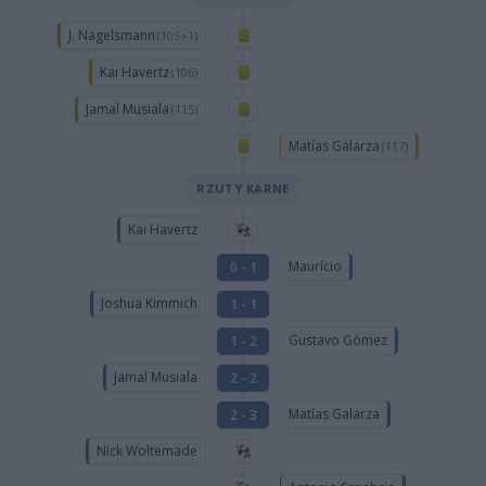
J. Nagelsmann
(105+1)
Kai Havertz
(106)
Jamal Musiala
(115)
Matías Galarza
(117)
RZUTY KARNE
Kai Havertz
Maurício
0 - 1
Joshua Kimmich
1 - 1
Gustavo Gómez
1 - 2
Jamal Musiala
2 - 2
Matías Galarza
2 - 3
Nick Woltemade