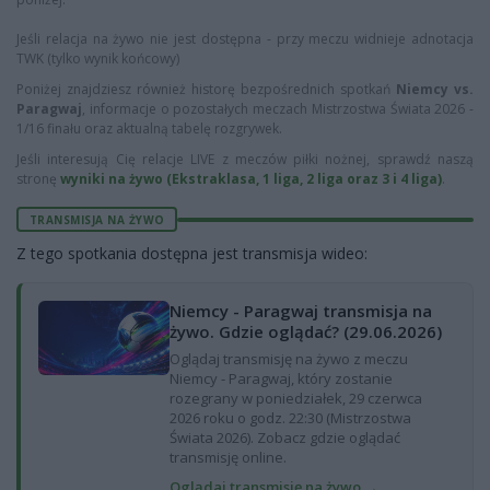
Jeśli relacja na żywo nie jest dostępna - przy meczu widnieje adnotacja
TWK (tylko wynik końcowy)
Poniżej znajdziesz również historę bezpośrednich spotkań
Niemcy vs.
Paragwaj
, informacje o pozostałych meczach Mistrzostwa Świata 2026 -
1/16 finału oraz aktualną tabelę rozgrywek.
Jeśli interesują Cię relacje LIVE z meczów piłki nożnej, sprawdź naszą
stronę
wyniki na żywo (Ekstraklasa, 1 liga, 2 liga oraz 3 i 4 liga)
.
TRANSMISJA NA ŻYWO
Z tego spotkania dostępna jest transmisja wideo:
Niemcy - Paragwaj transmisja na
żywo. Gdzie oglądać? (29.06.2026)
Oglądaj transmisję na żywo z meczu
Niemcy - Paragwaj, który zostanie
rozegrany w poniedziałek, 29 czerwca
2026 roku o godz. 22:30 (Mistrzostwa
Świata 2026). Zobacz gdzie oglądać
transmisję online.
Oglądaj transmisję na żywo →