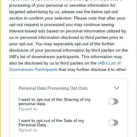
processing of your personal or sensitive information for
Ekwador
2
22:00
P
TV
1
Niemcy
25.06.2026
targeted advertising by us, please use the below opt-out
section to confirm your selection. Please note that after your
Niemcy
2
22:00
W
TV
1
Wybrzeże Kości Słoniowej
20.06.2026
opt-out request is processed you may continue seeing
interest-based ads based on personal information utilized by
Niemcy
7
19:00
W
TV
1
Curaçao
14.06.2026
us or personal information disclosed to third parties prior to
your opt-out. You may separately opt-out of the further
disclosure of your personal information by third parties on the
PARAGWAJ - OSTATNIE MECZE
IAB’s list of downstream participants. This information may
2025/2026 · MISTRZOSTWA ŚWIATA 2026
also be disclosed by us to third parties on the
IAB’s List of
Paragwaj
0
23:00
P
Downstream Participants
that may further disclose it to other
TV
1
Francja
04.07.2026
third parties.
Niemcy
1
22:30
R
TV
1
*
Paragwaj
29.06.2026
Please note that this website/app uses one or more Google
Personal Data Processing Opt Outs
services and may gather and store information including but
2025/2026 · GR. D - MŚ 2026
not limited to your visit or usage behaviour. You may click to
I want to opt-out of the Sharing of my
personal data.
Paragwaj
0
04:00
grant or deny consent to Google and its third-party tags to
R
TV
0
Australia
26.06.2026
Opted In
use your data for below specified purposes in below Google
Turcja
0
05:00
consent section.
W
TV
I want to opt-out of the Sale of my
1
Paragwaj
20.06.2026
Personal Data.
Opted In
USA
4
03:00
P
TV
1
Paragwaj
13.06.2026