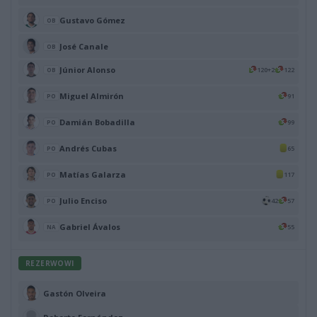
Gustavo Gómez
OB
José Canale
OB
Júnior Alonso
120+2
122
OB
Miguel Almirón
91
PO
Damián Bobadilla
99
PO
Andrés Cubas
65
PO
Matías Galarza
117
PO
Julio Enciso
42
57
PO
Gabriel Ávalos
55
NA
REZERWOWI
Gastón Olveira