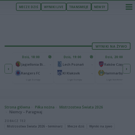
MECZE DZIŚ
WYNIKI LIVE
TRANSMISJE
NEWSY
WYNIKI NA ŻYWO
U
Dziś, 18:00
Dziś, 19:00
Dziś, 20:00
1
Ferencvaros Budapeszt
-
-
-
Jagiellonia Białystok
Lech Poznań
Raków Częstochowa
‹
›
0
ze
-
-
-
Rangers FC
KI Klaksvik
Hammarby IF
Liga Europy
Liga Europy
Liga Konferencji
Strona główna
Piłka nożna
Mistrzostwa Świata 2026
Niemcy – Paragwaj
ZOBACZ TEŻ
Mistrzostwa Świata 2026 - terminarz
Mecze dziś
Wyniki na żywo