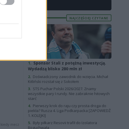
79
X
NAJCZĘŚCIEJ CZYTANE
1.
Sponsor Stali z potężną inwestycją.
Wydadzą blisko 280 mln zł
2.
Doświadczony zawodnik do wzięcia. Michał
Kitliński rozstał się z Sokołem
3.
STS Puchar Polski 2026/2027. Znamy
wszystkie pary I rundy. Nie zabraknie hitowych
starć
4.
Pierwszy krok do raju czy prosta droga do
piekła? Rusza 4. Liga Podkarpacka [ZAPOWIEDŹ
1. KOLEJKI]
5.
Były piłkarz Resovii trafił do Izolatora
, kiedy mecz
Boguchwała