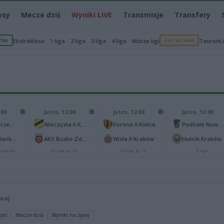
wsy
Mecze dziś
Wyniki LIVE
Transmisje
Transfery
ŻNA
Ekstraklasa
1 liga
2 liga
3 liga
4 liga
Niższe ligi
SIATKÓWKA
TauronL
:00
Jutro, 12:00
Jutro, 12:00
Jutro, 13:00
-
-
-
Polonia Przemyśl
Wieczysta II Kraków
Korona II Kielce
Podhale Nowy Targ
-
-
-
Radomyślanka Radomyśl Wielki
AKS Busko-Zdrój
Wisła II Kraków
Hutnik Kraków
karpacka
III liga, gr. IV
III liga, gr. IV
II liga
waj
tyki
Mecze dziś
Wyniki na żywo