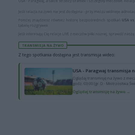
USA - Paragwaj, a także strzelcy bramek i szczegóły meczowe. Relacja 
Jeśli relacja na żywo nie jest dostępna - przy meczu widnieje adnota
Poniżej znajdziesz również historę bezpośrednich spotkań
USA vs
tabelę rozgrywek.
Jeśli interesują Cię relacje LIVE z meczów piłki nożnej, sprawdź nasz
TRANSMISJA NA ŻYWO
Z tego spotkania dostępna jest transmisja wideo:
USA - Paragwaj transmisja n
Oglądaj transmisję na żywo z mecz
godz. 03:00 (gr. D - Mistrzostwa Ś
Oglądaj transmisję na żywo →