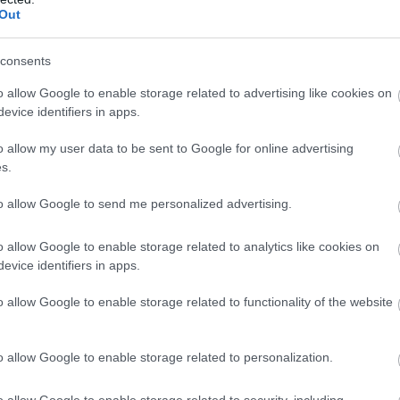
Out
Alexandro Maidana
consents
Gustavo Velázquez
o allow Google to enable storage related to advertising like cookies on
José Canale
evice identifiers in apps.
Braian Ojeda
o allow my user data to be sent to Google for online advertising
Kaku
2
90+8
s.
46
Gustavo Caballero
to allow Google to send me personalized advertising.
Matías Galarza
o allow Google to enable storage related to analytics like cookies on
evice identifiers in apps.
Maurício
72
o allow Google to enable storage related to functionality of the website
Gabriel Ávalos
Álex Arce
o allow Google to enable storage related to personalization.
72
Isidro Pitta
o allow Google to enable storage related to security, including