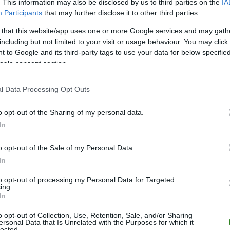
. This information may also be disclosed by us to third parties on the
IA
Participants
that may further disclose it to other third parties.
Júnior Alonso
OB
 that this website/app uses one or more Google services and may gath
Diego Gómez
PO
82
including but not limited to your visit or usage behaviour. You may click 
 to Google and its third-party tags to use your data for below specifi
59
Andrés Cubas
PO
ogle consent section.
Damián Bobadilla
PO
72
l Data Processing Opt Outs
Miguel Almirón
PO
o opt-out of the Sharing of my personal data.
Antonio Sanabria
NA
46
In
5+5
72
Julio Enciso
NA
o opt-out of the Sale of my Personal Data.
In
REZERWOWI
to opt-out of processing my Personal Data for Targeted
ing.
Gastón Olveira
In
Roberto Fernández
o opt-out of Collection, Use, Retention, Sale, and/or Sharing
ersonal Data that Is Unrelated with the Purposes for which it
Fabián Balbuena
lected.