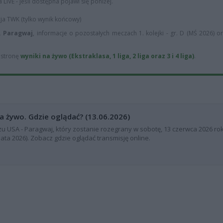
LIVE - jeśli dostępna pojawi się poniżej.
cja TWK (tylko wynik końcowy)
. Paragwaj
, informacje o pozostałych meczach 1. kolejki - gr. D (MŚ 2026) o
ą stronę
wyniki na żywo (Ekstraklasa, 1 liga, 2 liga oraz 3 i 4 liga)
.
a żywo. Gdzie oglądać? (13.06.2026)
u USA - Paragwaj, który zostanie rozegrany w sobotę, 13 czerwca 2026 ro
wiata 2026). Zobacz gdzie oglądać transmisję online.