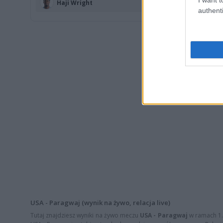
Haji Wright
authenti
USA - Paragwaj (wynik na żywo, relacja live)
Tutaj znajdziesz wyniki na żywo meczu
USA - Paragwaj
w ramach 1. 