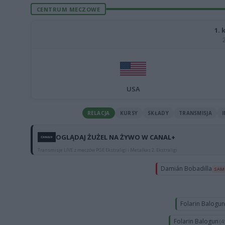
CENTRUM MECZOWE
1. 
USA
RELACJA
KURSY
SKŁADY
TRANSMISJA
OGLĄDAJ ŻUŻEL NA ŻYWO W CANAL+
Transmisje LIVE z meczów PGE Ekstraligi i Metalkas 2. Ekstraligi
Damián Bobadilla
SAM
Folarin Balogu
Folarin Balogun
(4