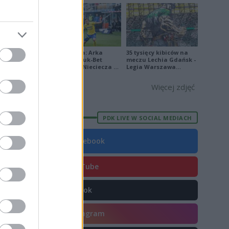
79
Ekstraklasa: Arka
35 tysięcy kibiców na
Gdynia - Bruk-Bet
meczu Lechia Gdańsk -
Termalica Nieciecza 2-
Legia Warszawa
3 [ZDJĘCIA]
[OPRAWA, ZDJĘCIA]
Więcej zdjęć
80
PDK LIVE W SOCIAL MEDIACH
Facebook
46
73
YouTube
TikTok
62
88
Instagram