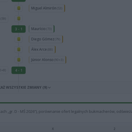
Miguel Almirón
(53)
s
(59)
Maurício
3 - 1
(73)
Diego Gómez
(79)
Álex Arce
(88)
Júnior Alonso
(90+3)
4 - 1
0+8)
AŻ WSZYSTKIE ZMIANY (9)
kach „gr. D - MŚ 2026”), porównanie ofert legalnych bukmacherów, odświe
X
2