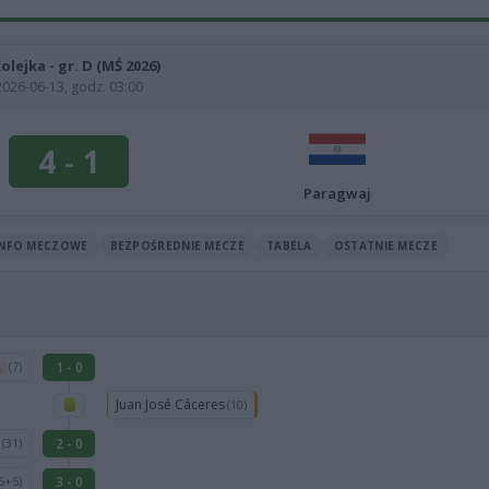
kolejka - gr. D (MŚ 2026)
2026-06-13, godz. 03:00
4
-
1
Paragwaj
INFO MECZOWE
BEZPOŚREDNIE MECZE
TABELA
OSTATNIE MECZE
1 - 0
(7)
.
Juan José Cáceres
(10)
n
2 - 0
(31)
3 - 0
5+5)