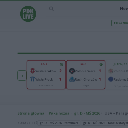
Ne
PIŁKA NO
IEC MECZU
Jutro, 11
90+1
90+1
1
2
1
Podlasie Biała Podlaska
Wisła Kraków
Polonia Warszawa
‹
1
1
1
Hetman Zamość
Wisła Płock
Ruch Chorzów
Ekstraklasa
I liga
III liga, gr. IV
IV liga pod
Strona główna
Piłka nożna
gr. D - MŚ 2026
USA – Parag
ZOBACZ TEŻ
gr. D - MŚ 2026 - terminarz
gr. D - MŚ 2026 - tabela/statys