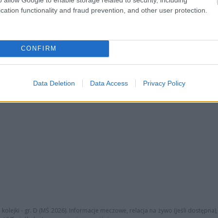
Ramón Sosa
cation functionality and fraud prevention, and other user protection.
CONFIRM
Data Deletion
Data Access
Privacy Policy
kolejki - gr. D (MŚ 2026). Informacje meczowe, relacja na żywo (jeśli dostępna)