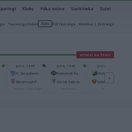
Sparingi
Kluby
Piłka nożna
Siatkówka
Żużel
iga
TauronLiga Kobiet
ŻUŻEL
PGE Ekstraliga
Metalkas 2. Ekstraliga
WYNIKI NA ŻYWO
Jutro, 14:00
Jutro, 14:45
Jutro, 15:00
-
-
-
-
H. Skrzydlewska Orzeł Łódź
Radomiak Radom
Chełmianka Chełm
›
-
-
-
-
Abramczyk Polonia Bydgoszcz
Górnik Zabrze
Sokół Kolbuszowa Dolna
Metalkas 2. Ekstraliga
Ekstraklasa
III liga, gr. IV