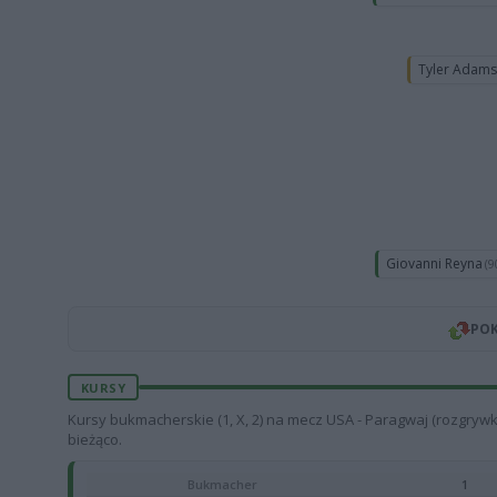
Tyler Adam
Giovanni Reyna
(9
POK
KURSY
Kursy bukmacherskie (1, X, 2) na mecz USA - Paragwaj (rozgryw
bieżąco.
Bukmacher
1