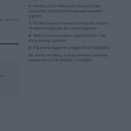
6.
Fatalny pech Aleksandra Buksy! Nowy
napastnik Stali Rzeszów wypada na wiele
tygodni
raz aktualną
7.
KS Wiązownica stawia na młodzież. Trzech
19-latków dołączyło do czwartoligowca
8.
Wilki Krosno z nowym zawodnikiem? Tak
chcą uniknąć spadku!
9.
Piłkarskie Bagienko [NAJNOWSZY ODCINEK]
10.
Derby w Dębicy. Lubaczowianie podejmą
beniaminka [ZAPOWIEDŹ 2. KOLEJKI]
ku o