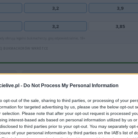
3,2
3,9
3,2
3,85
dy oferują legalni bukmacherzy, graj odpowiedzialnie, 18+
EJ BUKMACHERÓW WKRÓTCE
Paragwaj
(4-4-2)
elive.pl -
Do Not Process My Personal Information
Orlando Gill
BR
to opt-out of the sale, sharing to third parties, or processing of your per
formation for targeted advertising by us, please use the below opt-out s
Juan José Cáceres
OB
r selection. Please note that after your opt-out request is processed y
eing interest-based ads based on personal information utilized by us or
Gustavo Gómez
OB
disclosed to third parties prior to your opt-out. You may separately opt-
losure of your personal information by third parties on the IAB’s list of
Omar Alderete
OB