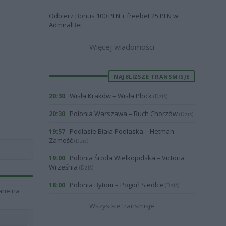
Odbierz Bonus 100 PLN + freebet 25 PLN w
AdmiralBet
Więcej wiadomości
NAJBLIŻSZE TRANSMISJE
Wisła Kraków – Wisła Płock
20:30
(Dziś)
Polonia Warszawa – Ruch Chorzów
20:30
(Dziś)
Podlasie Biała Podlaska – Hetman
19:57
Zamość
(Dziś)
Polonia Środa Wielkopolska – Victoria
19:00
Września
(Dziś)
Polonia Bytom – Pogoń Siedlce
18:00
(Dziś)
żane na
Wszystkie transmisje