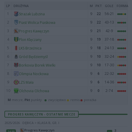
LP
DRUŻYNA
M
PKT
GOLE
FORMA
1
9
22
56-21
Strażak Lubzina
2
9
22
43-13
Piast Wolica Piaskowa
3
9
21
42-9
Progres Kawęczyn
4
9
19
37-18
Plon Klęczany
5
9
18
24-13
LKS Brzeźnica
6
9
10
32-24
Gród Będziemyśl
7
9
10
17-30
Borkovia Borek Wielki
8
9
6
22-32
Olimpia Nockowa
9
9
6
14-36
LZS Mała
10
9
0
2-74
Olchovia Olchowa
M
mecze,
Pkt
punkty ·
zwycięstwo
remis
porażka
PROGRES KAWĘCZYN - OSTATNIE MECZE
2025/2026 · DĘBICA > KLASA B, GR. I
Progres Kawęczyn
3
14:00