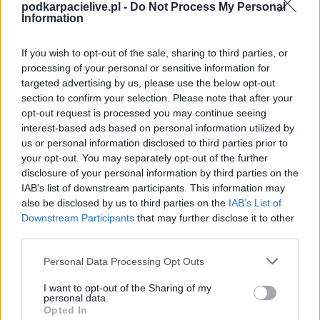
Klasa B, gr. I).
podkarpacielive.pl -
Do Not Process My Personal
Information
Na stronie
PodkarpacieLive.pl
znajdziesz
wynik meczu, strzelców
bramek, kartki, składy, statystyki i informacje o przebiegu
spotkania
. To kompletne źródło danych dla kibiców i pasjonatów
If you wish to opt-out of the sale, sharing to third parties, or
lokalnej piłki nożnej. Jeżeli aktualnie nie widzisz tutaj danych z pewnością
processing of your personal or sensitive information for
pracujemy nad tym żeby je uzupełnić.
targeted advertising by us, please use the below opt-out
Wynik meczu Progres Kawęczyn vs Borkovia Borek Wielki
section to confirm your selection. Please note that after your
opt-out request is processed you may continue seeing
Po zakończeniu spotkania automatycznie publikujemy
oficjalny wynik
spotkania
interest-based ads based on personal information utilized by
, a także dane meczowe, jeśli są dostępne.
us or personal information disclosed to third parties prior to
Pełny harmonogram rozgrywek dostępny jest tutaj:
Dębica > Klasa B,
your opt-out. You may separately opt-out of the further
gr. I - terminarz
.
disclosure of your personal information by third parties on the
Informacje o składach i strzelcach
IAB’s list of downstream participants. This information may
W miarę dostępności danych, publikujemy
also be disclosed by us to third parties on the
składy wyjściowe,
IAB’s List of
rezerwowych, zmiany oraz listę strzelców bramek
. Informacje te
Downstream Participants
that may further disclose it to other
aktualizujemy zależnie od poziomu ligi i dostępnych źródeł.
third parties.
Śledź mecze swojej drużyny
Please note that this website/app uses one or more Google
Personal Data Processing Opt Outs
Jeśli jesteś kibicem klubu Progres Kawęczyn lub Borkovia Borek Wielki -
services and may gather and store information including but
zaglądaj tutaj częściej. Nasz serwis regularnie dostarcza informacje o
not limited to your visit or usage behaviour. You may click to
I want to opt-out of the Sharing of my
terminach meczów, wynikach, transferach i newsach klubowych
.
personal data.
grant or deny consent to Google and its third-party tags to
Opted In
PodkarpacieLive.pl to największa baza
meczów lokalnych drużyn
use your data for below specified purposes in below Google