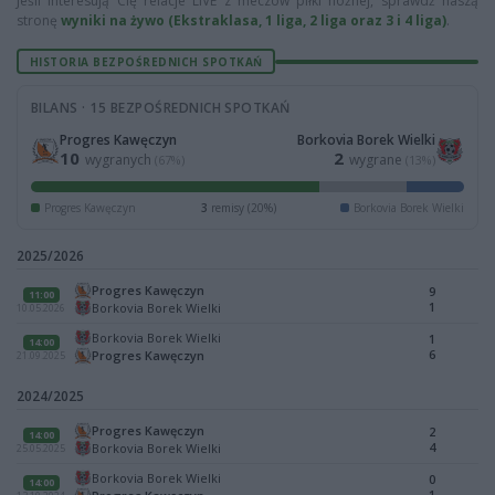
Jeśli interesują Cię relacje LIVE z meczów piłki nożnej, sprawdź naszą
stronę
wyniki na żywo (Ekstraklasa, 1 liga, 2 liga oraz 3 i 4 liga)
.
HISTORIA BEZPOŚREDNICH SPOTKAŃ
BILANS · 15 BEZPOŚREDNICH SPOTKAŃ
Progres Kawęczyn
Borkovia Borek Wielki
10
2
wygranych
wygrane
(67%)
(13%)
Progres Kawęczyn
3
remisy (20%)
Borkovia Borek Wielki
2025/2026
Progres Kawęczyn
9
11:00
1
Borkovia Borek Wielki
10.05.2026
Borkovia Borek Wielki
1
14:00
6
Progres Kawęczyn
21.09.2025
2024/2025
Progres Kawęczyn
2
14:00
4
Borkovia Borek Wielki
25.05.2025
Borkovia Borek Wielki
0
14:00
1