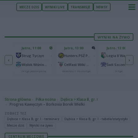
MECZE DZIŚ
WYNIKI LIVE
TRANSMISJE
NEWSY
WYNIKI NA ŻYWO
U
Jutro, 11:00
Jutro, 13:00
Jutro, 13:00
2
Podbeskidzie Bielsko-Biała
-
-
-
Strug Tyczyn
Hunters PSŻ Poznań
Legia II Warszawa
‹
›
2
sk
-
-
-
Wisłok Wiśniowa
Cellfast Wilki Krosno
Świt Szczecin
IV liga podkarpacka
Metalkas 2. Ekstraliga
II liga
Strona główna
Piłka nożna
Dębica > Klasa B, gr. I
Progres Kawęczyn – Borkovia Borek Wielki
ZOBACZ TEŻ
Dębica > Klasa B, gr. I - terminarz
Dębica > Klasa B, gr. I - tabela/statystyki
Mecze dziś
Wyniki na żywo
CENTRUM MECZOWE