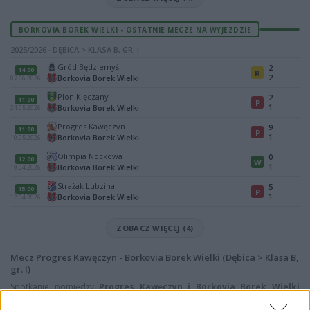
BORKOVIA BOREK WIELKI - OSTATNIE MECZE NA WYJEZDZIE
2025/2026 · DĘBICA > KLASA B, GR. I
Gród Będziemyśl
2
14:00
R
2
Borkovia Borek Wielki
07.06.2026
Plon Klęczany
2
11:00
P
1
Borkovia Borek Wielki
24.05.2026
Progres Kawęczyn
9
11:00
P
1
Borkovia Borek Wielki
10.05.2026
Olimpia Nockowa
0
12:00
W
1
Borkovia Borek Wielki
19.04.2026
Strażak Lubzina
5
15:00
P
1
Borkovia Borek Wielki
12.04.2026
ZOBACZ WIĘCEJ (4)
Mecz Progres Kawęczyn - Borkovia Borek Wielki (Dębica > Klasa B,
gr. I)
Spotkanie pomiędzy
Progres Kawęczyn i Borkovia Borek Wielki
rozegrane zostanie w ramach Dębica > Klasa B, gr. I (13. kolejki - Dębica >