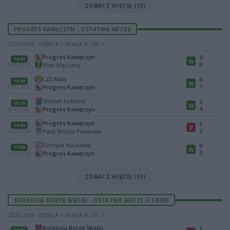
ZOBACZ WIĘCEJ (13)
PROGRES KAWĘCZYN - OSTATNIE MECZE
2025/2026 · DĘBICA > KLASA B, GR. I
Progres Kawęczyn
3
14:00
W
0
Plon Klęczany
14.06.2026
LZS Mała
0
14:00
W
7
Progres Kawęczyn
07.06.2026
Strażak Lubzina
2
16:00
W
4
Progres Kawęczyn
30.05.2026
Progres Kawęczyn
1
14:00
P
2
Piast Wolica Piaskowa
24.05.2026
Olimpia Nockowa
0
17:00
W
3
Progres Kawęczyn
16.05.2026
ZOBACZ WIĘCEJ (13)
BORKOVIA BOREK WIELKI - OSTATNIE MECZE U SIEBIE
2025/2026 · DĘBICA > KLASA B, GR. I
Borkovia Borek Wielki
1
14:00