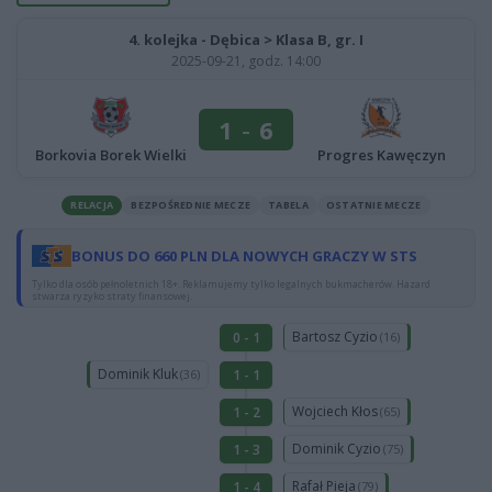
4. kolejka - Dębica > Klasa B, gr. I
2025-09-21, godz. 14:00
1
-
6
Progres Kawęczyn
Borkovia Borek Wielki
RELACJA
BEZPOŚREDNIE MECZE
TABELA
OSTATNIE MECZE
BONUS DO 660 PLN DLA NOWYCH GRACZY W STS
Tylko dla osób pełnoletnich 18+. Reklamujemy tylko legalnych bukmacherów. Hazard
stwarza ryzyko straty finansowej.
Bartosz Cyzio
0 - 1
(16)
Dominik Kluk
1 - 1
(36)
Wojciech Kłos
1 - 2
(65)
Dominik Cyzio
1 - 3
(75)
Rafał Pieja
1 - 4
(79)