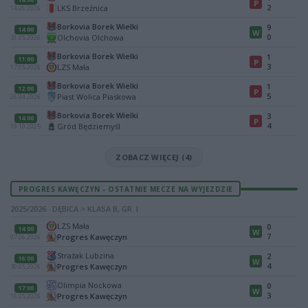
P
2
LKS Brzeźnica
14.06.2026
Borkovia Borek Wielki
9
14:00
W
0
Olchovia Olchowa
31.05.2026
Borkovia Borek Wielki
1
11:00
P
3
LZS Mała
17.05.2026
Borkovia Borek Wielki
1
12:00
P
5
Piast Wolica Piaskowa
26.04.2026
Borkovia Borek Wielki
3
14:00
P
4
Gród Będziemyśl
19.10.2025
ZOBACZ WIĘCEJ (4)
PROGRES KAWĘCZYN - OSTATNIE MECZE NA WYJEZDZIE
2025/2026 · DĘBICA > KLASA B, GR. I
LZS Mała
0
14:00
W
7
Progres Kawęczyn
07.06.2026
Strażak Lubzina
2
16:00
W
4
Progres Kawęczyn
30.05.2026
Olimpia Nockowa
0
17:00
W
3
Progres Kawęczyn
16.05.2026