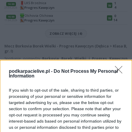
LKS Brzeźnica
1
16:00
W
4
Progres Kawęczyn
25.04.2026
Olchovia Olchowa
0
16:00
W
14
Progres Kawęczyn
11.04.2026
ZOBACZ WIĘCEJ (4)
Mecz Borkovia Borek Wielki - Progres Kawęczyn (Dębica > Klasa B,
gr. I)
Spotkanie pomiędzy
Borkovia Borek Wielki i Progres Kawęczyn
rozegrane zostanie w ramach Dębica > Klasa B, gr. I (4. kolejki - Dębica >
Klasa B, gr. I).
podkarpacielive.pl -
Do Not Process My Personal
Information
Na stronie
PodkarpacieLive.pl
znajdziesz
wynik meczu, strzelców
bramek, kartki, składy, statystyki i informacje o przebiegu
spotkania
. To kompletne źródło danych dla kibiców i pasjonatów
If you wish to opt-out of the sale, sharing to third parties, or
lokalnej piłki nożnej. Jeżeli aktualnie nie widzisz tutaj danych z pewnością
processing of your personal or sensitive information for
pracujemy nad tym żeby je uzupełnić.
targeted advertising by us, please use the below opt-out
Wynik meczu Borkovia Borek Wielki vs Progres Kawęczyn
section to confirm your selection. Please note that after your
opt-out request is processed you may continue seeing
Po zakończeniu spotkania automatycznie publikujemy
oficjalny wynik
spotkania
interest-based ads based on personal information utilized by
, a także dane meczowe, jeśli są dostępne.
us or personal information disclosed to third parties prior to
Pełny harmonogram rozgrywek dostępny jest tutaj:
Dębica > Klasa B,