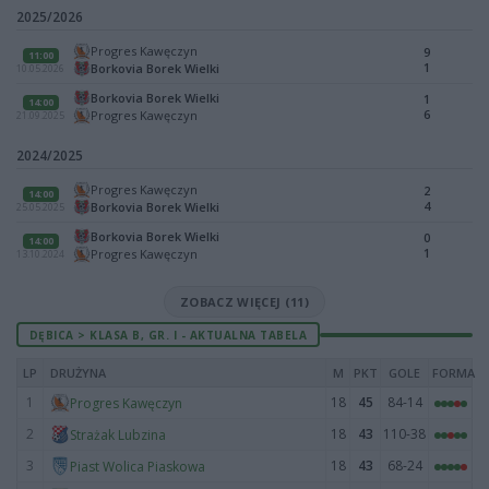
2025/2026
Progres Kawęczyn
9
11:00
1
Borkovia Borek Wielki
10.05.2026
Borkovia Borek Wielki
1
14:00
6
Progres Kawęczyn
21.09.2025
2024/2025
Progres Kawęczyn
2
14:00
4
Borkovia Borek Wielki
25.05.2025
Borkovia Borek Wielki
0
14:00
1
Progres Kawęczyn
13.10.2024
ZOBACZ WIĘCEJ (11)
DĘBICA > KLASA B, GR. I - AKTUALNA TABELA
LP
DRUŻYNA
M
PKT
GOLE
FORMA
1
18
45
84-14
Progres Kawęczyn
2
18
43
110-38
Strażak Lubzina
3
18
43
68-24
Piast Wolica Piaskowa