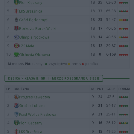
4
18
35
63-30
Plon Klęczany
5
18
33
65-38
LKS Brzeźnica
6
18
23
54-47
Gród Będziemyśl
7
18
17
40-56
Borkovia Borek Wielki
8
18
14
40-56
Olimpia Nockowa
9
18
12
29-87
LZS Mała
10
18
0
6-169
Olchovia Olchowa
M
mecze,
Pkt
punkty ·
zwycięstwo
remis
porażka
DĘBICA > KLASA B, GR. I - MECZE ROZEGRANE U SIEBIE
LP
DRUŻYNA
M
PKT
GOLE
FORMA
1
9
24
42-5
Progres Kawęczyn
2
9
21
54-17
Strażak Lubzina
3
9
21
25-11
Piast Wolica Piaskowa
4
9
16
26-12
Plon Klęczany
5
9
15
41-25
LKS Brzeźnica