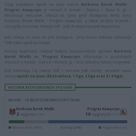
Tutaj znajdziesz wyniki na żywo meczu
Borkovia Borek Wielki -
Progres Kawęczyn
w ramach 4. kolejki - Dębica > Klasa B, gr. I.
Informacje meczowe, relacja na żywo (jeśli dostępna), kiedy mecz
Borkovia Borek Wielki - Progres Kawęczyn, a także strzelcy bramek i
szczegóły meczowe. Relacja LIVE - jeśli dostępna pojawi się poniżej.
Jeśli relacja na żywo nie jest dostępna - przy meczu widnieje adnotacja
TWK (tylko wynik końcowy)
Poniżej znajdziesz również historę bezpośrednich spotkań
Borkovia
Borek Wielki vs. Progres Kawęczyn
, informacje o pozostałych
meczach 4. kolejki - Dębica > Klasa B, gr. I oraz aktualną tabelę rozgrywek.
Jeśli interesują Cię relacje LIVE z meczów piłki nożnej, sprawdź naszą
stronę
wyniki na żywo (Ekstraklasa, 1 liga, 2 liga oraz 3 i 4 liga)
.
HISTORIA BEZPOŚREDNICH SPOTKAŃ
BILANS · 15 BEZPOŚREDNICH SPOTKAŃ
Borkovia Borek Wielki
Progres Kawęczyn
2
10
wygrane
wygranych
(13%)
(67%)
Borkovia Borek Wielki
3
remisy (20%)
Progres Kawęczyn