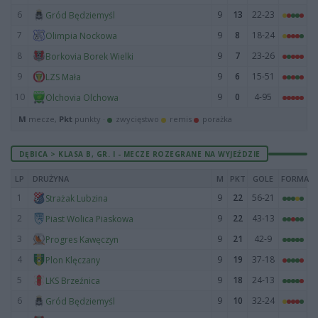
6
9
13
22-23
Gród Będziemyśl
7
9
8
18-24
Olimpia Nockowa
8
9
7
23-26
Borkovia Borek Wielki
9
9
6
15-51
LZS Mała
10
9
0
4-95
Olchovia Olchowa
M
mecze,
Pkt
punkty ·
zwycięstwo
remis
porażka
DĘBICA > KLASA B, GR. I - MECZE ROZEGRANE NA WYJEŹDZIE
LP
DRUŻYNA
M
PKT
GOLE
FORMA
1
9
22
56-21
Strażak Lubzina
2
9
22
43-13
Piast Wolica Piaskowa
3
9
21
42-9
Progres Kawęczyn
4
9
19
37-18
Plon Klęczany
5
9
18
24-13
LKS Brzeźnica
6
9
10
32-24
Gród Będziemyśl