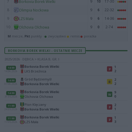
7
9
10
17-30
Borkovia Borek Wielki
8
9
6
22-32
Olimpia Nockowa
9
9
6
14-36
LZS Mała
10
9
0
2-74
Olchovia Olchowa
M
mecze,
Pkt
punkty ·
zwycięstwo
remis
porażka
BORKOVIA BOREK WIELKI - OSTATNIE MECZE
2025/2026 · DĘBICA > KLASA B, GR. I
Borkovia Borek Wielki
1
14:00
P
2
LKS Brzeźnica
14.06.2026
Gród Będziemyśl
2
14:00
R
2
Borkovia Borek Wielki
07.06.2026
Borkovia Borek Wielki
9
14:00
W
0
Olchovia Olchowa
31.05.2026
Plon Klęczany
2
11:00
P
1
Borkovia Borek Wielki
24.05.2026
Borkovia Borek Wielki
1
11:00
P
3
LZS Mała
17.05.2026