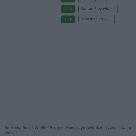
Konrad Przybyło
1 - 5
(85)
Sebastian Idzik
1 - 6
(90)
Borkovia Borek Wielki - Progres Kawęczyn (wynik na żywo, relacja
live)