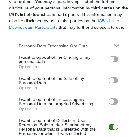
your opt-out. You may separately opt-out of the further
gr. I - terminarz
.
disclosure of your personal information by third parties on the
Informacje o składach i strzelcach
IAB’s list of downstream participants. This information may
W miarę dostępności danych, publikujemy
also be disclosed by us to third parties on the
składy wyjściowe,
IAB’s List of
rezerwowych, zmiany oraz listę strzelców bramek
. Informacje te
Downstream Participants
that may further disclose it to other
aktualizujemy zależnie od poziomu ligi i dostępnych źródeł.
third parties.
Śledź mecze swojej drużyny
Please note that this website/app uses one or more Google
Personal Data Processing Opt Outs
Jeśli jesteś kibicem klubu Borkovia Borek Wielki lub Progres Kawęczyn -
services and may gather and store information including but
zaglądaj tutaj częściej. Nasz serwis regularnie dostarcza informacje o
not limited to your visit or usage behaviour. You may click to
I want to opt-out of the Sharing of my
terminach meczów, wynikach, transferach i newsach klubowych
.
personal data.
grant or deny consent to Google and its third-party tags to
Opted In
PodkarpacieLive.pl to największa baza
meczów lokalnych drużyn
use your data for below specified purposes in below Google
piłkarskich
w województwie. Sprawdź nasze relacje, śledź ulubioną ligę i
consent section.
I want to opt-out of the Sale of my
bądź na bieżąco z wydarzeniami z boisk!
Personal Data.
Opted In
Analiza przed meczem: Borkovia Borek Wielki vs Progres
Kawęczyn
I want to opt-out of processing my
Mecz
Borkovia Borek Wielki - Progres Kawęczyn
Personal Data for Targeted Advertising.
odbędzie się w
Opted In
ramach 4. kolejki - Dębica > Klasa B, gr. I. Spotkanie zostanie rozegrane w
dniu 21 września 2025. Początek meczu o godz. 14:00.
I want to opt-out of Collection, Use,
Borkovia Borek Wielki
przystępuje do tego spotkania w roli
Retention, Sale, and/or Sharing of my
gospodarza. Jak drużyna radzi sobie w sezonie 2025/2026 rozgrywek
Personal Data that Is Unrelated with the
Purposes for which it was collected.
Dębica > Klasa B, gr. I przed własną publicznością? Na tej stronie możecie