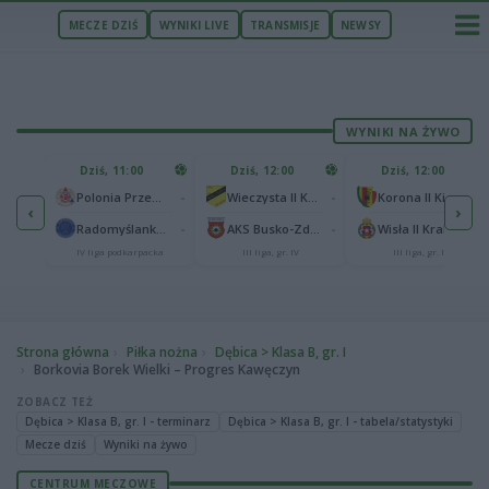
MECZE DZIŚ
WYNIKI LIVE
TRANSMISJE
NEWSY
WYNIKI NA ŻYWO
U
Dziś, 11:00
Dziś, 12:00
Dziś, 12:00
1
Polonia Warszawa
-
-
-
Polonia Przemyśl
Wieczysta II Kraków
Korona II Kielce
‹
›
1
ów
-
-
-
Radomyślanka Radomyśl Wielki
AKS Busko-Zdrój
Wisła II Kraków
IV liga podkarpacka
III liga, gr. IV
III liga, gr. IV
Strona główna
Piłka nożna
Dębica > Klasa B, gr. I
Borkovia Borek Wielki – Progres Kawęczyn
ZOBACZ TEŻ
Dębica > Klasa B, gr. I - terminarz
Dębica > Klasa B, gr. I - tabela/statystyki
Mecze dziś
Wyniki na żywo
CENTRUM MECZOWE