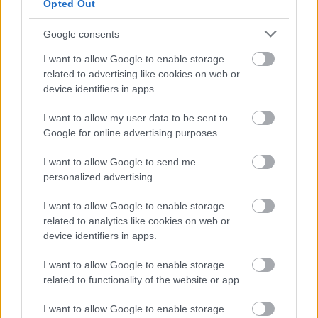
Opted Out
zobaczyć tabelę uwzględniającą tylko mecze u siebie. W tabeli biorącej
pod uwagę tylko mecze wyjazdowe możecie natomiast sprawdzić jak
spisuje się klub
Progres Kawęczyn
.
Google consents
Dębica > Klasa B, gr. I - sytuacja w tabeli
I want to allow Google to enable storage
Przed meczami 4. kolejki - Dębica > Klasa B, gr. I gospodarze (Borkovia
related to advertising like cookies on web or
Borek Wielki) zajmują
7. miejsce
w tabeli. Goście (Progres Kawęczyn)
device identifiers in apps.
plasują się na
3. miejscu.
I want to allow my user data to be sent to
Poniżej znajdziesz także ostatnie mecze obu drużyn oraz statystyki
bramkowe.
Google for online advertising purposes.
Borkovia Borek Wielki vs. Progres Kawęczyn - relacja, wynik na
I want to allow Google to send me
żywo, transmisja
personalized advertising.
Wynik meczu Borkovia Borek Wielki - Progres Kawęczyn znajdziesz na
naszej stronie zaraz po jego zakończeniu. Jeżeli szukasz informacji
I want to allow Google to enable storage
meczowych, zajrzyj tutaj:
Borkovia Borek Wielki vs. Progres
related to analytics like cookies on web or
Kawęczyn - wynik, składy, strzelcy
device identifiers in apps.
Jeżeli w internecie lub TV dostępna jest
transmisja na żywo z meczu
Borkovia Borek Wielki vs. Progres Kawęczyn
albo innych spotkań
I want to allow Google to enable storage
Dębica > Klasa B, gr. I na pewno znajdziesz takie informacje na naszym
related to functionality of the website or app.
portalu. Możliwe jednak, że nigdzie nie pojawi się stream online z tego
pojedynku. Śledź portal podkarpacieLIVE.pl i bądź na bieżąco.
I want to allow Google to enable storage