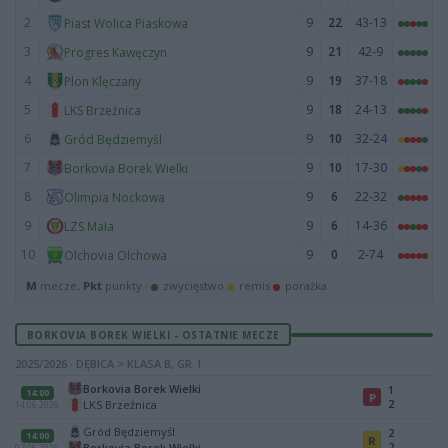
2
9
22
43-13
Piast Wolica Piaskowa
3
9
21
42-9
Progres Kawęczyn
4
9
19
37-18
Plon Klęczany
5
9
18
24-13
LKS Brzeźnica
6
9
10
32-24
Gród Będziemyśl
7
9
10
17-30
Borkovia Borek Wielki
8
9
6
22-32
Olimpia Nockowa
9
9
6
14-36
LZS Mała
10
9
0
2-74
Olchovia Olchowa
M
mecze,
Pkt
punkty ·
zwycięstwo
remis
porażka
BORKOVIA BOREK WIELKI - OSTATNIE MECZE
2025/2026 · DĘBICA > KLASA B, GR. I
Borkovia Borek Wielki
1
14:00
P
2
LKS Brzeźnica
14.06.2026
Gród Będziemyśl
2
14:00
R
2
Borkovia Borek Wielki
07.06.2026