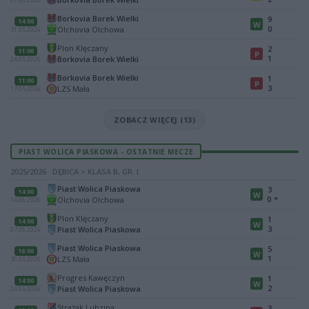
Borkovia Borek Wielki
9
14:00
W
0
Olchovia Olchowa
31.05.2026
Plon Klęczany
2
11:00
P
1
Borkovia Borek Wielki
24.05.2026
Borkovia Borek Wielki
1
11:00
P
3
LZS Mała
17.05.2026
ZOBACZ WIĘCEJ (13)
PIAST WOLICA PIASKOWA - OSTATNIE MECZE
2025/2026 · DĘBICA > KLASA B, GR. I
Piast Wolica Piaskowa
3
14:00
W
0
*
Olchovia Olchowa
14.06.2026
Plon Klęczany
1
14:00
W
3
Piast Wolica Piaskowa
07.06.2026
Piast Wolica Piaskowa
5
16:00
W
1
LZS Mała
30.05.2026
Progres Kawęczyn
1
14:00
W
2
Piast Wolica Piaskowa
24.05.2026
Strażak Lubzina
3