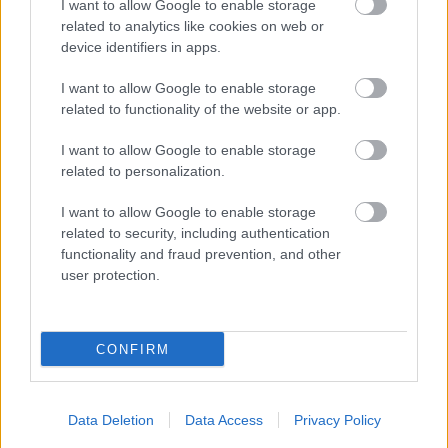
I want to allow Google to enable storage
meczowych, zajrzyj tutaj:
Borkovia Borek Wielki vs. Piast Wolica
related to analytics like cookies on web or
Piaskowa - wynik, składy, strzelcy
device identifiers in apps.
Jeżeli w internecie lub TV dostępna jest
transmisja na żywo z meczu
Borkovia Borek Wielki vs. Piast Wolica Piaskowa
albo innych
I want to allow Google to enable storage
spotkań Dębica > Klasa B, gr. I na pewno znajdziesz takie informacje na
related to functionality of the website or app.
naszym portalu. Możliwe jednak, że nigdzie nie pojawi się stream online z
tego pojedynku. Śledź portal podkarpacieLIVE.pl i bądź na bieżąco.
I want to allow Google to enable storage
related to personalization.
Asseco Resovia
Developres Rzeszów
ITA TOOLS Stal Mielec
I want to allow Google to enable storage
|
|
|
Cellfast Wilki Krosno
Texom Stal Rzeszów
Stal Mielec
related to security, including authentication
|
|
|
Motor Lublin
functionality and fraud prevention, and other
Stal Rzeszów
Stal Stalowa Wola
Wisła Kraków
|
|
|
|
user protection.
Resovia
Wieczysta Kraków
Sandecja Nowy Sącz
|
|
|
Siarka Tarnobrzeg
Wisłoka Dębica
4 liga podkarpacka
|
|
|
JKS Jarosław
Karpaty Krosno
|
CONFIRM
Mecze dziś
Wyniki LIVE
Transmisje
O nas
Kontakt
|
|
|
|
|
Polityka prywatności
pehasports.com
| Polecamy:
|
kartki okolicznościowe
Data Deletion
Data Access
Privacy Policy