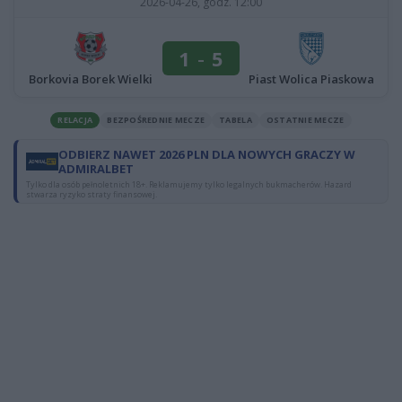
2026-04-26, godz. 12:00
1
-
5
Borkovia Borek Wielki
Piast Wolica Piaskowa
RELACJA
BEZPOŚREDNIE MECZE
TABELA
OSTATNIE MECZE
ODBIERZ NAWET 2026 PLN DLA NOWYCH GRACZY W
ADMIRALBET
Tylko dla osób pełnoletnich 18+. Reklamujemy tylko legalnych bukmacherów. Hazard
stwarza ryzyko straty finansowej.