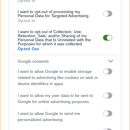
Opted In
Analiza przed meczem: Borkovia Borek Wielki vs Piast Wolica
Piaskowa
I want to opt-out of processing my
Mecz
Borkovia Borek Wielki - Piast Wolica Piaskowa
Personal Data for Targeted Advertising.
odbędzie się w
Opted In
ramach 12. kolejki - Dębica > Klasa B, gr. I. Spotkanie zostanie rozegrane
w dniu 26 kwietnia 2026. Początek meczu o godz. 12:00.
I want to opt-out of Collection, Use,
Borkovia Borek Wielki
przystępuje do tego spotkania w roli
Retention, Sale, and/or Sharing of my
gospodarza. Jak drużyna radzi sobie w sezonie 2025/2026 rozgrywek
Personal Data that Is Unrelated with the
Purposes for which it was collected.
Dębica > Klasa B, gr. I przed własną publicznością? Na tej stronie możecie
Opted Out
zobaczyć tabelę uwzględniającą tylko mecze u siebie. W tabeli biorącej
pod uwagę tylko mecze wyjazdowe możecie natomiast sprawdzić jak
spisuje się klub
Piast Wolica Piaskowa
.
Google consents
Dębica > Klasa B, gr. I - sytuacja w tabeli
I want to allow Google to enable storage
Przed meczami 12. kolejki - Dębica > Klasa B, gr. I gospodarze (Borkovia
related to advertising like cookies on web or
Borek Wielki) zajmują
7. miejsce
w tabeli. Goście (Piast Wolica Piaskowa)
device identifiers in apps.
plasują się na
2. miejscu.
I want to allow my user data to be sent to
Poniżej znajdziesz także ostatnie mecze obu drużyn oraz statystyki
bramkowe.
Google for online advertising purposes.
Borkovia Borek Wielki vs. Piast Wolica Piaskowa - relacja, wynik
I want to allow Google to send me
na żywo, transmisja
personalized advertising.
Wynik meczu Borkovia Borek Wielki - Piast Wolica Piaskowa znajdziesz na
naszej stronie zaraz po jego zakończeniu. Jeżeli szukasz informacji