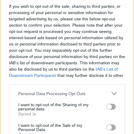
spotkania
. To kompletne źródło danych dla kibiców i pasjonatów
If you wish to opt-out of the sale, sharing to third parties, or
lokalnej piłki nożnej. Jeżeli aktualnie nie widzisz tutaj danych z pewnością
processing of your personal or sensitive information for
pracujemy nad tym żeby je uzupełnić.
targeted advertising by us, please use the below opt-out
Wynik meczu Borkovia Borek Wielki vs Piast Wolica Piaskowa
section to confirm your selection. Please note that after your
opt-out request is processed you may continue seeing
Po zakończeniu spotkania automatycznie publikujemy
oficjalny wynik
spotkania
interest-based ads based on personal information utilized by
, a także dane meczowe, jeśli są dostępne.
us or personal information disclosed to third parties prior to
Pełny harmonogram rozgrywek dostępny jest tutaj:
Dębica > Klasa B,
your opt-out. You may separately opt-out of the further
gr. I - terminarz
.
disclosure of your personal information by third parties on the
Informacje o składach i strzelcach
IAB’s list of downstream participants. This information may
W miarę dostępności danych, publikujemy
also be disclosed by us to third parties on the
składy wyjściowe,
IAB’s List of
rezerwowych, zmiany oraz listę strzelców bramek
. Informacje te
Downstream Participants
that may further disclose it to other
aktualizujemy zależnie od poziomu ligi i dostępnych źródeł.
third parties.
Śledź mecze swojej drużyny
Please note that this website/app uses one or more Google
Personal Data Processing Opt Outs
Jeśli jesteś kibicem klubu Borkovia Borek Wielki lub Piast Wolica Piaskowa
services and may gather and store information including but
- zaglądaj tutaj częściej. Nasz serwis regularnie dostarcza informacje o
not limited to your visit or usage behaviour. You may click to
I want to opt-out of the Sharing of my
terminach meczów, wynikach, transferach i newsach klubowych
.
personal data.
grant or deny consent to Google and its third-party tags to
Opted In
PodkarpacieLive.pl to największa baza
meczów lokalnych drużyn
use your data for below specified purposes in below Google
piłkarskich
w województwie. Sprawdź nasze relacje, śledź ulubioną ligę i
consent section.
I want to opt-out of the Sale of my
bądź na bieżąco z wydarzeniami z boisk!
Personal Data.