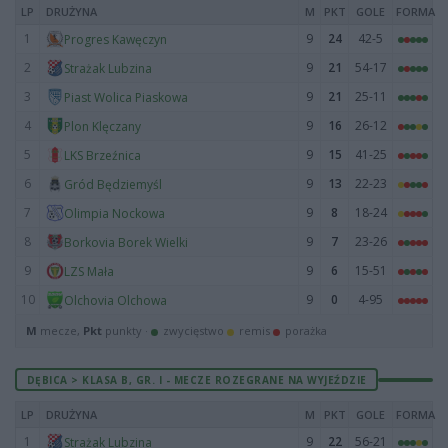
LP
DRUŻYNA
M
PKT
GOLE
FORMA
1
9
24
42-5
Progres Kawęczyn
2
9
21
54-17
Strażak Lubzina
3
9
21
25-11
Piast Wolica Piaskowa
4
9
16
26-12
Plon Klęczany
5
9
15
41-25
LKS Brzeźnica
6
9
13
22-23
Gród Będziemyśl
7
9
8
18-24
Olimpia Nockowa
8
9
7
23-26
Borkovia Borek Wielki
9
9
6
15-51
LZS Mała
10
9
0
4-95
Olchovia Olchowa
M
mecze,
Pkt
punkty ·
zwycięstwo
remis
porażka
DĘBICA > KLASA B, GR. I - MECZE ROZEGRANE NA WYJEŹDZIE
LP
DRUŻYNA
M
PKT
GOLE
FORMA
1
9
22
56-21
Strażak Lubzina