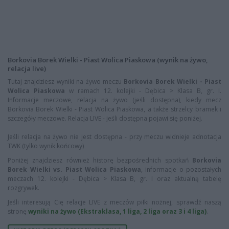
Borkovia Borek Wielki - Piast Wolica Piaskowa (wynik na żywo,
relacja live)
Tutaj znajdziesz wyniki na żywo meczu
Borkovia Borek Wielki - Piast
Wolica Piaskowa
w ramach 12. kolejki - Dębica > Klasa B, gr. I.
Informacje meczowe, relacja na żywo (jeśli dostępna), kiedy mecz
Borkovia Borek Wielki - Piast Wolica Piaskowa, a także strzelcy bramek i
szczegóły meczowe. Relacja LIVE - jeśli dostępna pojawi się poniżej.
Jeśli relacja na żywo nie jest dostępna - przy meczu widnieje adnotacja
TWK (tylko wynik końcowy)
Poniżej znajdziesz również historę bezpośrednich spotkań
Borkovia
Borek Wielki vs. Piast Wolica Piaskowa
, informacje o pozostałych
meczach 12. kolejki - Dębica > Klasa B, gr. I oraz aktualną tabelę
rozgrywek.
Jeśli interesują Cię relacje LIVE z meczów piłki nożnej, sprawdź naszą
stronę
wyniki na żywo (Ekstraklasa, 1 liga, 2 liga oraz 3 i 4 liga)
.