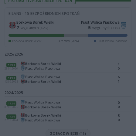
HISTORIA BEZPOŚREDNICH SPOTKAŃ
BILANS · 15 BEZPOŚREDNICH SPOTKAŃ
Borkovia Borek Wielki
Piast Wolica Piaskowa
7
5
wygranych
wygranych
(47%)
(33%)
Borkovia Borek Wielki
3
remisy (20%)
Piast Wolica Piaskowa
2025/2026
Borkovia Borek Wielki
1
12:00
5
Piast Wolica Piaskowa
26.04.2026
Piast Wolica Piaskowa
6
14:00
1
Borkovia Borek Wielki
13.09.2025
2024/2025
Piast Wolica Piaskowa
0
17:00
0
Borkovia Borek Wielki
07.06.2025
Borkovia Borek Wielki
5
14:00
0
Piast Wolica Piaskowa
27.10.2024
ZOBACZ WIĘCEJ (11)