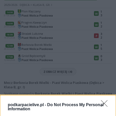
2025/2026 · DĘBICA > KLASA B, GR. I
Plon Klęczany
1
14:00
W
3
Piast Wolica Piaskowa
07.06.2026
Progres Kawęczyn
1
14:00
W
2
Piast Wolica Piaskowa
24.05.2026
Strażak Lubzina
3
18:00
P
2
Piast Wolica Piaskowa
16.05.2026
Borkovia Borek Wielki
1
12:00
W
5
Piast Wolica Piaskowa
26.04.2026
Gród Będziemyśl
0
17:00
W
3
Piast Wolica Piaskowa
12.04.2026
ZOBACZ WIĘCEJ (4)
Mecz Borkovia Borek Wielki - Piast Wolica Piaskowa (Dębica >
Klasa B, gr. I)
Spotkanie pomiędzy
Borkovia Borek Wielki i Piast Wolica Piaskowa
rozegrane zostanie w ramach Dębica > Klasa B, gr. I (12. kolejki - Dębica >
Klasa B, gr. I).
podkarpacielive.pl -
Do Not Process My Personal
Information
Na stronie
PodkarpacieLive.pl
znajdziesz
wynik meczu, strzelców
bramek, kartki, składy, statystyki i informacje o przebiegu