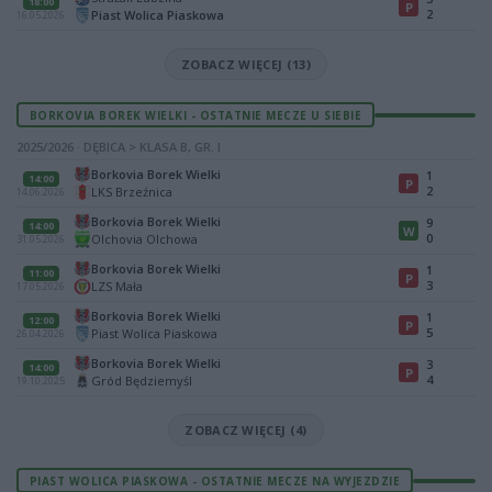
18:00
P
2
Piast Wolica Piaskowa
16.05.2026
ZOBACZ WIĘCEJ (13)
BORKOVIA BOREK WIELKI - OSTATNIE MECZE U SIEBIE
2025/2026 · DĘBICA > KLASA B, GR. I
Borkovia Borek Wielki
1
14:00
P
2
LKS Brzeźnica
14.06.2026
Borkovia Borek Wielki
9
14:00
W
0
Olchovia Olchowa
31.05.2026
Borkovia Borek Wielki
1
11:00
P
3
LZS Mała
17.05.2026
Borkovia Borek Wielki
1
12:00
P
5
Piast Wolica Piaskowa
26.04.2026
Borkovia Borek Wielki
3
14:00
P
4
Gród Będziemyśl
19.10.2025
ZOBACZ WIĘCEJ (4)
PIAST WOLICA PIASKOWA - OSTATNIE MECZE NA WYJEZDZIE