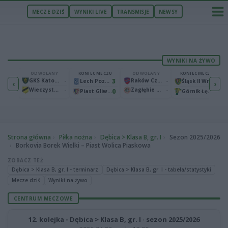
MECZE DZIŚ
WYNIKI LIVE
TRANSMISJE
NEWSY
WYNIKI NA ŻYWO
ECZU
ODWOŁANY
KONIEC MECZU
ODWOŁANY
KONIEC MECZU
1
GKS Katowice
-
3
Raków Częstochowa
-
2
Bruk-Bet Termalica Nieciecza
Lech Poznań
Śląsk II Wrocław
‹
›
Wieczysta Kraków
-
Zagłębie Lubin
-
2
0
0
Warta Poznań
Piast Gliwice
Górnik Łęczna
Strona główna
Piłka nożna
Dębica > Klasa B, gr. I
Sezon 2025/2026
Borkovia Borek Wielki – Piast Wolica Piaskowa
ZOBACZ TEŻ
Dębica > Klasa B, gr. I - terminarz
Dębica > Klasa B, gr. I - tabela/statystyki
Mecze dziś
Wyniki na żywo
CENTRUM MECZOWE
12. kolejka - Dębica > Klasa B, gr. I · sezon 2025/2026