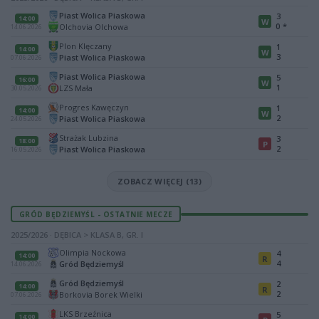
Piast Wolica Piaskowa
3
14:00
W
0
*
Olchovia Olchowa
14.06.2026
Plon Klęczany
1
14:00
W
3
Piast Wolica Piaskowa
07.06.2026
Piast Wolica Piaskowa
5
16:00
W
1
LZS Mała
30.05.2026
Progres Kawęczyn
1
14:00
W
2
Piast Wolica Piaskowa
24.05.2026
Strażak Lubzina
3
18:00
P
2
Piast Wolica Piaskowa
16.05.2026
ZOBACZ WIĘCEJ (13)
GRÓD BĘDZIEMYŚL - OSTATNIE MECZE
2025/2026 · DĘBICA > KLASA B, GR. I
Olimpia Nockowa
4
14:00
R
4
Gród Będziemyśl
14.06.2026
Gród Będziemyśl
2
14:00
R
2
Borkovia Borek Wielki
07.06.2026
LKS Brzeźnica
5
14:00