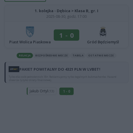
1. kolejka - Dębica > Klasa B, gr. I
2025-08-30, godz. 17:00
1
-
0
Piast Wolica Piaskowa
Gród Będziemyśl
RELACJA
BEZPOŚREDNIE MECZE
TABELA
OSTATNIE MECZE
PAKIET POWITALNY DO 4321 PLN W LVBET!
Tylko dla osób pełnoletnich 18+. Reklamujemy tylko legalnych bukmacherów. Hazard
stwarza ryzyko straty finansowej.
Jakub Ortyl
1 - 0
(13)