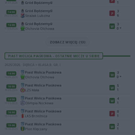
P
1
Gród Będziemyśl
30.05.2026
Gród Będziemyśl
3
14:00
P
6
Strażak Lubzina
24.05.2026
Gród Będziemyśl
3
14:00
W
0
*
Olchovia Olchowa
17.05.2026
ZOBACZ WIĘCEJ (13)
PIAST WOLICA PIASKOWA - OSTATNIE MECZE U SIEBIE
2025/2026 · DĘBICA > KLASA B, GR. I
Piast Wolica Piaskowa
3
14:00
W
0
*
Olchovia Olchowa
14.06.2026
Piast Wolica Piaskowa
5
16:00
W
1
LZS Mała
30.05.2026
Piast Wolica Piaskowa
4
14:00
W
1
Olimpia Nockowa
10.05.2026
Piast Wolica Piaskowa
0
16:00
P
1
LKS Brzeźnica
18.04.2026
Piast Wolica Piaskowa
2
15:00
W
1
Plon Klęczany
18.10.2025