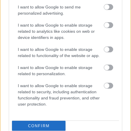
Piast Wolica Piaskowa vs. Gród Będziemyśl - relacja, wynik na
I want to allow Google to send me
żywo, transmisja
personalized advertising.
Wynik meczu Piast Wolica Piaskowa - Gród Będziemyśl znajdziesz na
naszej stronie zaraz po jego zakończeniu. Jeżeli szukasz informacji
I want to allow Google to enable storage
meczowych, zajrzyj tutaj:
Piast Wolica Piaskowa vs. Gród Będziemyśl
related to analytics like cookies on web or
- wynik, składy, strzelcy
device identifiers in apps.
Jeżeli w internecie lub TV dostępna jest
transmisja na żywo z meczu
Piast Wolica Piaskowa vs. Gród Będziemyśl
albo innych spotkań
I want to allow Google to enable storage
Dębica > Klasa B, gr. I na pewno znajdziesz takie informacje na naszym
related to functionality of the website or app.
portalu. Możliwe jednak, że nigdzie nie pojawi się stream online z tego
pojedynku. Śledź portal podkarpacieLIVE.pl i bądź na bieżąco.
I want to allow Google to enable storage
related to personalization.
Asseco Resovia
Developres Rzeszów
ITA TOOLS Stal Mielec
I want to allow Google to enable storage
|
|
|
Cellfast Wilki Krosno
Texom Stal Rzeszów
Stal Mielec
related to security, including authentication
|
|
|
Motor Lublin
functionality and fraud prevention, and other
Stal Rzeszów
Stal Stalowa Wola
Wisła Kraków
|
|
|
|
user protection.
Resovia
Wieczysta Kraków
Sandecja Nowy Sącz
|
|
|
Siarka Tarnobrzeg
Wisłoka Dębica
4 liga podkarpacka
|
|
|
JKS Jarosław
Karpaty Krosno
|
CONFIRM