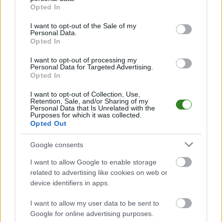
grant or deny consent to Google and its third-party tags to
Opted In
PodkarpacieLive.pl to największa baza
meczów lokalnych drużyn
use your data for below specified purposes in below Google
piłkarskich
w województwie. Sprawdź nasze relacje, śledź ulubioną ligę i
consent section.
I want to opt-out of the Sale of my
bądź na bieżąco z wydarzeniami z boisk!
Personal Data.
Opted In
Analiza przed meczem: Piast Wolica Piaskowa vs Gród
Będziemyśl
I want to opt-out of processing my
Mecz
Piast Wolica Piaskowa - Gród Będziemyśl
Personal Data for Targeted Advertising.
odbędzie się w
Opted In
ramach 1. kolejki - Dębica > Klasa B, gr. I. Spotkanie zostanie rozegrane w
dniu 30 sierpnia 2025. Początek meczu o godz. 17:00.
I want to opt-out of Collection, Use,
Piast Wolica Piaskowa
przystępuje do tego spotkania w roli
Retention, Sale, and/or Sharing of my
gospodarza. Jak drużyna radzi sobie w sezonie 2025/2026 rozgrywek
Personal Data that Is Unrelated with the
Purposes for which it was collected.
Dębica > Klasa B, gr. I przed własną publicznością? Na tej stronie możecie
Opted Out
zobaczyć tabelę uwzględniającą tylko mecze u siebie. W tabeli biorącej
pod uwagę tylko mecze wyjazdowe możecie natomiast sprawdzić jak
spisuje się klub
Gród Będziemyśl
.
Google consents
Dębica > Klasa B, gr. I - sytuacja w tabeli
I want to allow Google to enable storage
Przed meczami 1. kolejki - Dębica > Klasa B, gr. I gospodarze (Piast Wolica
related to advertising like cookies on web or
Piaskowa) zajmują
2. miejsce
w tabeli. Goście (Gród Będziemyśl) plasują
device identifiers in apps.
się na
6. miejscu.
I want to allow my user data to be sent to
Poniżej znajdziesz także ostatnie mecze obu drużyn oraz statystyki
bramkowe.
Google for online advertising purposes.