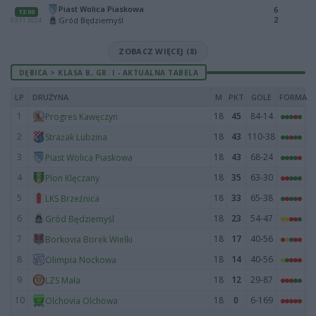
Piast Wolica Piaskowa
6
13:00
2
Gród Będziemyśl
03.11.2024
ZOBACZ WIĘCEJ (8)
DĘBICA > KLASA B, GR. I - AKTUALNA TABELA
LP
DRUŻYNA
M
PKT
GOLE
FORMA
1
18
45
84-14
Progres Kawęczyn
2
18
43
110-38
Strażak Lubzina
3
18
43
68-24
Piast Wolica Piaskowa
4
18
35
63-30
Plon Klęczany
5
18
33
65-38
LKS Brzeźnica
6
18
23
54-47
Gród Będziemyśl
7
18
17
40-56
Borkovia Borek Wielki
8
18
14
40-56
Olimpia Nockowa
9
18
12
29-87
LZS Mała
10
18
0
6-169
Olchovia Olchowa