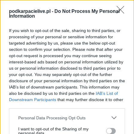
rozegrane zostanie w ramach Dębica > Klasa B, gr. I (1. kolejki - Dębica >
Klasa B, gr. I).
podkarpacielive.pl -
Do Not Process My Personal
Information
Na stronie
PodkarpacieLive.pl
znajdziesz
wynik meczu, strzelców
bramek, kartki, składy, statystyki i informacje o przebiegu
spotkania
. To kompletne źródło danych dla kibiców i pasjonatów
If you wish to opt-out of the sale, sharing to third parties, or
lokalnej piłki nożnej. Jeżeli aktualnie nie widzisz tutaj danych z pewnością
processing of your personal or sensitive information for
pracujemy nad tym żeby je uzupełnić.
targeted advertising by us, please use the below opt-out
Wynik meczu Piast Wolica Piaskowa vs Gród Będziemyśl
section to confirm your selection. Please note that after your
opt-out request is processed you may continue seeing
Po zakończeniu spotkania automatycznie publikujemy
oficjalny wynik
spotkania
interest-based ads based on personal information utilized by
, a także dane meczowe, jeśli są dostępne.
us or personal information disclosed to third parties prior to
Pełny harmonogram rozgrywek dostępny jest tutaj:
Dębica > Klasa B,
your opt-out. You may separately opt-out of the further
gr. I - terminarz
.
disclosure of your personal information by third parties on the
Informacje o składach i strzelcach
IAB’s list of downstream participants. This information may
W miarę dostępności danych, publikujemy
also be disclosed by us to third parties on the
składy wyjściowe,
IAB’s List of
rezerwowych, zmiany oraz listę strzelców bramek
. Informacje te
Downstream Participants
that may further disclose it to other
aktualizujemy zależnie od poziomu ligi i dostępnych źródeł.
third parties.
Śledź mecze swojej drużyny
Please note that this website/app uses one or more Google
Personal Data Processing Opt Outs
Jeśli jesteś kibicem klubu Piast Wolica Piaskowa lub Gród Będziemyśl -
services and may gather and store information including but
zaglądaj tutaj częściej. Nasz serwis regularnie dostarcza informacje o
not limited to your visit or usage behaviour. You may click to
I want to opt-out of the Sharing of my
terminach meczów, wynikach, transferach i newsach klubowych
.
personal data.