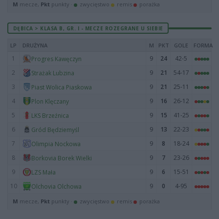
M
mecze,
Pkt
punkty ·
zwycięstwo
remis
porażka
DĘBICA > KLASA B, GR. I - MECZE ROZEGRANE U SIEBIE
LP
DRUŻYNA
M
PKT
GOLE
FORMA
1
9
24
42-5
Progres Kawęczyn
2
9
21
54-17
Strażak Lubzina
3
9
21
25-11
Piast Wolica Piaskowa
4
9
16
26-12
Plon Klęczany
5
9
15
41-25
LKS Brzeźnica
6
9
13
22-23
Gród Będziemyśl
7
9
8
18-24
Olimpia Nockowa
8
9
7
23-26
Borkovia Borek Wielki
9
9
6
15-51
LZS Mała
10
9
0
4-95
Olchovia Olchowa
M
mecze,
Pkt
punkty ·
zwycięstwo
remis
porażka