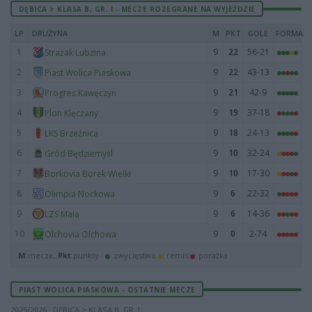
DĘBICA > KLASA B, GR. I - MECZE ROZEGRANE NA WYJEŹDZIE
LP
DRUŻYNA
M
PKT
GOLE
FORMA
1
9
22
56-21
Strażak Lubzina
2
9
22
43-13
Piast Wolica Piaskowa
3
9
21
42-9
Progres Kawęczyn
4
9
19
37-18
Plon Klęczany
5
9
18
24-13
LKS Brzeźnica
6
9
10
32-24
Gród Będziemyśl
7
9
10
17-30
Borkovia Borek Wielki
8
9
6
22-32
Olimpia Nockowa
9
9
6
14-36
LZS Mała
10
9
0
2-74
Olchovia Olchowa
M
mecze,
Pkt
punkty ·
zwycięstwo
remis
porażka
PIAST WOLICA PIASKOWA - OSTATNIE MECZE
2025/2026 · DĘBICA > KLASA B, GR. I