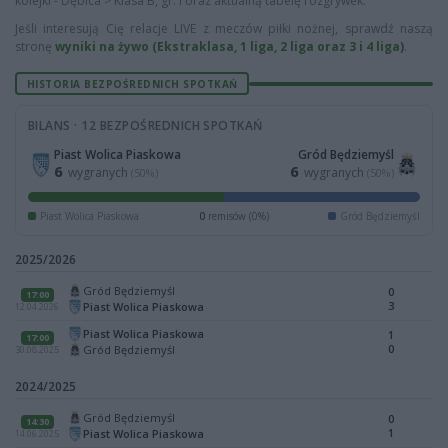
kolejki - Dębica > Klasa B, gr. I oraz aktualną tabelę rozgrywek.
Jeśli interesują Cię relacje LIVE z meczów piłki nożnej, sprawdź naszą
stronę
wyniki na żywo (Ekstraklasa, 1 liga, 2 liga oraz 3 i 4 liga)
.
HISTORIA BEZPOŚREDNICH SPOTKAŃ
BILANS · 12 BEZPOŚREDNICH SPOTKAŃ
Piast Wolica Piaskowa
Gród Będziemyśl
6
6
wygranych
wygranych
(50%)
(50%)
Piast Wolica Piaskowa
0
remisów (0%)
Gród Będziemyśl
2025/2026
Gród Będziemyśl
0
17:00
3
Piast Wolica Piaskowa
12.04.2026
Piast Wolica Piaskowa
1
17:00
0
Gród Będziemyśl
30.08.2025
2024/2025
Gród Będziemyśl
0
14:30
1
Piast Wolica Piaskowa
14.06.2025