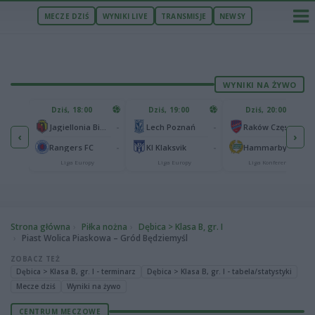
MECZE DZIŚ
WYNIKI LIVE
TRANSMISJE
NEWSY
WYNIKI NA ŻYWO
U
Dziś, 18:00
Dziś, 19:00
Dziś, 20:00
1
Ferencvaros Budapeszt
-
-
-
Jagiellonia Białystok
Lech Poznań
Raków Częstochowa
‹
›
0
ze
-
-
-
Rangers FC
KI Klaksvik
Hammarby IF
Liga Europy
Liga Europy
Liga Konferencji
Strona główna
Piłka nożna
Dębica > Klasa B, gr. I
Piast Wolica Piaskowa – Gród Będziemyśl
ZOBACZ TEŻ
Dębica > Klasa B, gr. I - terminarz
Dębica > Klasa B, gr. I - tabela/statystyki
Mecze dziś
Wyniki na żywo
CENTRUM MECZOWE