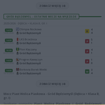
ZOBACZ WIĘCEJ (4)
GRÓD BĘDZIEMYŚL - OSTATNIE MECZE NA WYJEZDZIE
2025/2026 · DĘBICA > KLASA B, GR. I
Olimpia Nockowa
4
14:00
R
4
Gród Będziemyśl
14.06.2026
LKS Brzeźnica
5
14:00
P
1
Gród Będziemyśl
30.05.2026
Plon Klęczany
4
16:00
P
1
Gród Będziemyśl
09.05.2026
Progres Kawęczyn
1
14:00
P
0
Gród Będziemyśl
19.04.2026
Borkovia Borek Wielki
3
14:00
W
4
Gród Będziemyśl
19.10.2025
ZOBACZ WIĘCEJ (4)
Mecz Piast Wolica Piaskowa - Gród Będziemyśl (Dębica > Klasa B,
gr. I)
Spotkanie pomiędzy
Piast Wolica Piaskowa i Gród Będziemyśl