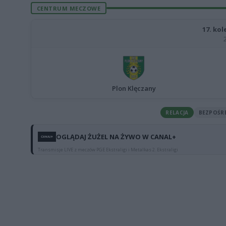
CENTRUM MECZOWE
17. kol
Plon Klęczany
RELACJA
BEZPOŚR
OGLĄDAJ ŻUŻEL NA ŻYWO W CANAL+
Transmisje LIVE z meczów PGE Ekstraligi i Metalkas 2. Ekstraligi