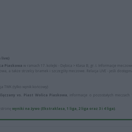
 live)
ica Piaskowa
w ramach 17. kolejki - Dębica > Klasa B, gr. I. Informacje meczowe
kowa, a także strzelcy bramek i szczegóły meczowe. Relacja LIVE - jeśli dostępn
cja TWK (tylko wynik końcowy)
Klęczany vs. Piast Wolica Piaskowa
, informacje o pozostałych meczach 1
ą stronę
wyniki na żywo (Ekstraklasa, 1 liga, 2 liga oraz 3 i 4 liga)
.