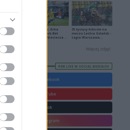
E
FORMA
5
7
Ekstraklasa: Arka
35 tysięcy kibiców na
1
Gdynia - Bruk-Bet
meczu Lechia Gdańsk -
Termalica Nieciecza 2-
Legia Warszawa
2
3 [ZDJĘCIA]
[OPRAWA, ZDJĘCIA]
Więcej zdjęć
5
3
PDK LIVE W SOCIAL MEDIACH
4
6
Facebook
1
YouTube
5
TikTok
Instagram
E
FORMA