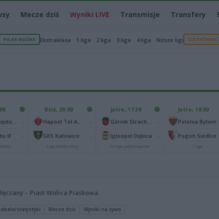
wsy
Mecze dziś
Wyniki LIVE
Transmisje
Transfery
PIŁKA NOŻNA
Ekstraklasa
1 liga
2 liga
3 liga
4 liga
Niższe ligi
SIATKÓWKA
:00
Dziś, 20:00
Jutro, 17:30
Jutro, 18:00
-
-
-
Raków Częstochowa
Hapoel Tel Awiw
Górnik Strachocina
Polonia Bytom
-
-
-
y IF
GKS Katowice
Igloopol Dębica
Pogoń Siedlce
rencji
Liga Konferencji
IV liga podkarpacka
I liga
lęczany – Piast Wolica Piaskowa
 tabela/statystyki
Mecze dziś
Wyniki na żywo