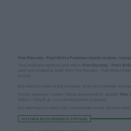
Plon Klęczany - Piast Wolica Piaskowa (wynik na żywo, relacja
Tutaj znajdziesz wyniki na żywo meczu
Plon Klęczany - Piast Wol
żywo (jeśli dostępna), kiedy mecz Plon Klęczany - Piast Wolica Pias
poniżej.
Jeśli relacja na żywo nie jest dostępna - przy meczu widnieje adnota
Poniżej znajdziesz również historę bezpośrednich spotkań
Plon 
Dębica > Klasa B, gr. I oraz aktualną tabelę rozgrywek.
Jeśli interesują Cię relacje LIVE z meczów piłki nożnej, sprawdź nasz
HISTORIA BEZPOŚREDNICH SPOTKAŃ