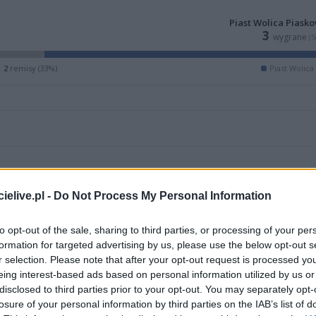
Piast Wolica Piask
3
wygrane
(
2
remisy (33%)
Piast Wolica
elive.pl -
Do Not Process My Personal Information
to opt-out of the sale, sharing to third parties, or processing of your per
formation for targeted advertising by us, please use the below opt-out s
r selection. Please note that after your opt-out request is processed y
eing interest-based ads based on personal information utilized by us or
disclosed to third parties prior to your opt-out. You may separately opt-
ZOBACZ WIĘCEJ (2)
losure of your personal information by third parties on the IAB’s list of