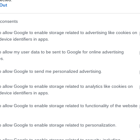
Out
M
PKT
Z
R
P
GOL
9
24
8
0
1
42-
consents
9
21
7
0
2
54-1
o allow Google to enable storage related to advertising like cookies on
9
21
7
0
2
25-1
evice identifiers in apps.
9
16
5
1
3
26-1
o allow my user data to be sent to Google for online advertising
9
15
5
0
4
41-2
s.
9
13
4
1
4
22-2
to allow Google to send me personalized advertising.
9
8
2
2
5
18-2
9
7
2
1
6
23-2
o allow Google to enable storage related to analytics like cookies on
9
6
2
0
7
15-5
evice identifiers in apps.
9
0
0
0
9
4-9
o allow Google to enable storage related to functionality of the website
wo
remis
porażka
o allow Google to enable storage related to personalization.
M
PKT
Z
R
P
GOL
o allow Google to enable storage related to security, including