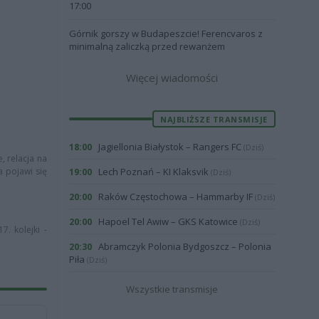
17:00
Górnik gorszy w Budapeszcie! Ferencvaros z
minimalną zaliczką przed rewanżem
Więcej wiadomości
NAJBLIŻSZE TRANSMISJE
Jagiellonia Białystok – Rangers FC
18:00
(Dziś)
, relacja na
a pojawi się
Lech Poznań – KI Klaksvik
19:00
(Dziś)
Raków Częstochowa – Hammarby IF
20:00
(Dziś)
Hapoel Tel Awiw – GKS Katowice
20:00
(Dziś)
7. kolejki -
Abramczyk Polonia Bydgoszcz – Polonia
20:30
Piła
(Dziś)
Wszystkie transmisje