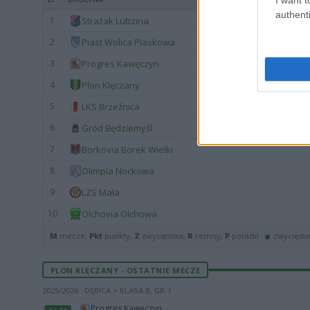
authenti
1
Strażak Lubzina
2
Piast Wolica Piaskowa
3
Progres Kawęczyn
4
Plon Klęczany
5
LKS Brzeźnica
6
Gród Będziemyśl
7
Borkovia Borek Wielki
8
Olimpia Nockowa
9
LZS Mała
10
Olchovia Olchowa
M
mecze,
Pkt
punkty,
Z
zwycięstwa,
R
remisy,
P
porażki ·
zwycięst
PLON KLĘCZANY - OSTATNIE MECZE
2025/2026 · DĘBICA > KLASA B, GR. I
Progres Kawęczyn