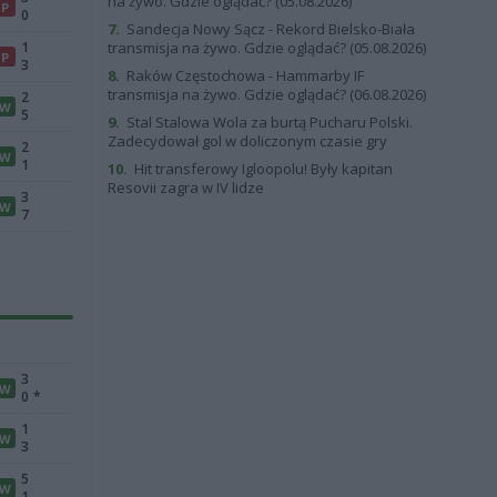
na żywo. Gdzie oglądać? (05.08.2026)
P
0
7.
Sandecja Nowy Sącz - Rekord Bielsko-Biała
1
transmisja na żywo. Gdzie oglądać? (05.08.2026)
P
3
8.
Raków Częstochowa - Hammarby IF
transmisja na żywo. Gdzie oglądać? (06.08.2026)
2
W
5
9.
Stal Stalowa Wola za burtą Pucharu Polski.
Zadecydował gol w doliczonym czasie gry
2
W
1
10.
Hit transferowy Igloopolu! Były kapitan
Resovii zagra w IV lidze
3
W
7
3
W
0
*
1
W
3
5
W
1