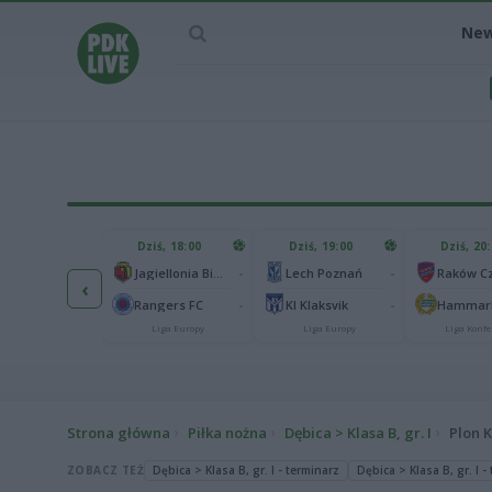
Ne
IEC MECZU
Dziś, 18:00
Dziś, 19:00
Dziś, 20
1
Ferencvaros Budapeszt
-
-
Jagiellonia Białystok
Lech Poznań
‹
0
rnik Zabrze
-
-
Rangers FC
KI Klaksvik
Hammarb
Liga Europy
Liga Europy
Liga Europy
Liga Konfe
Strona główna
Piłka nożna
Dębica > Klasa B, gr. I
Plon K
ZOBACZ TEŻ
Dębica > Klasa B, gr. I - terminarz
Dębica > Klasa B, gr. I -