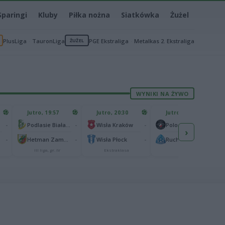
Sparingi
Kluby
Piłka nożna
Siatkówka
Żużel
PlusLiga
TauronLiga
ŻUŻEL
PGE Ekstraliga
Metalkas 2. Ekstraliga
WYNIKI NA ŻYWO
Jutro, 19:57
Jutro, 20:30
Jutro, 20:30
-
-
-
-
Podlasie Biała Podlaska
Wisła Kraków
Polonia Warszawa
›
-
-
-
-
Hetman Zamość
Wisła Płock
Ruch Chorzów
III liga, gr. IV
Ekstraklasa
I liga