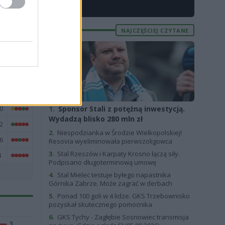
X
1
3
NAJCZĘŚCIEJ CZYTANE
9
8
3
4
0
1.
Sponsor Stali z potężną inwestycją.
Wydadzą blisko 280 mln zł
2
2.
Niespodzianka w Środzie Wielkopolskiej!
6
Resovia wyeliminowała pierwszoligowca
3.
Stal Rzeszów i Karpaty Krosno łączą siły.
4
Podpisano długoterminową umowę
4.
Stal Mielec testuje byłego napastnika
Górnika Zabrze. Może zagrać w derbach
5.
Ponad 100 goli w 4 lidze. GKS Trzebownisko
pozyskał skutecznego pomocnika
6.
GKS Tychy - Zagłębie Sosnowiec transmisja
3