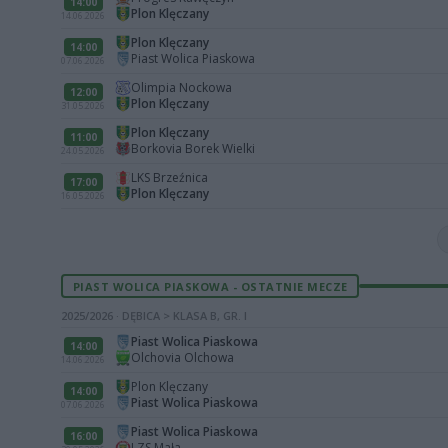
14:00
Plon Klęczany
14.06.2026
Plon Klęczany
14:00
Piast Wolica Piaskowa
07.06.2026
Olimpia Nockowa
12:00
Plon Klęczany
31.05.2026
Plon Klęczany
11:00
Borkovia Borek Wielki
24.05.2026
LKS Brzeźnica
17:00
Plon Klęczany
16.05.2026
PIAST WOLICA PIASKOWA - OSTATNIE MECZE
2025/2026 · DĘBICA > KLASA B, GR. I
Piast Wolica Piaskowa
14:00
Olchovia Olchowa
14.06.2026
Plon Klęczany
14:00
Piast Wolica Piaskowa
07.06.2026
Piast Wolica Piaskowa
16:00
LZS Mała