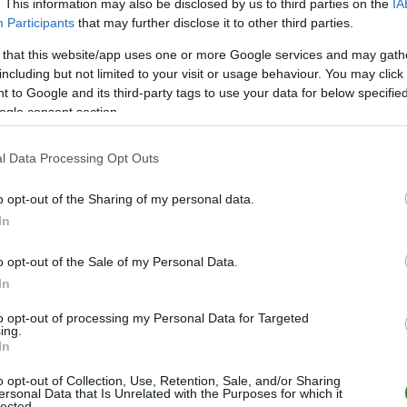
. This information may also be disclosed by us to third parties on the
IA
Participants
that may further disclose it to other third parties.
M
PKT
Z
R
P
GOL
 that this website/app uses one or more Google services and may gath
18
45
15
0
3
84-1
including but not limited to your visit or usage behaviour. You may click 
18
43
14
1
3
110-
 to Google and its third-party tags to use your data for below specifi
ogle consent section.
18
43
14
1
3
68-2
18
35
11
2
5
63-3
l Data Processing Opt Outs
18
33
11
0
7
65-3
o opt-out of the Sharing of my personal data.
18
23
7
2
9
54-4
In
18
17
5
2
11
40-5
18
14
4
2
12
40-5
o opt-out of the Sale of my Personal Data.
In
18
12
4
0
14
29-8
18
0
0
0
18
6-16
to opt-out of processing my Personal Data for Targeted
ing.
wo
remis
porażka
In
o opt-out of Collection, Use, Retention, Sale, and/or Sharing
ersonal Data that Is Unrelated with the Purposes for which it
lected.