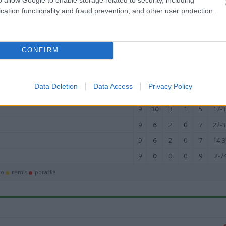
cation functionality and fraud prevention, and other user protection.
9
22
7
1
1
56-2
9
22
7
1
1
43-1
9
21
7
0
2
42-
CONFIRM
9
19
6
1
2
37-1
9
18
6
0
3
24-1
Data Deletion
Data Access
Privacy Policy
9
10
3
1
5
32-2
9
10
3
1
5
17-3
9
6
2
0
7
22-3
9
6
2
0
7
14-3
9
0
0
0
9
2-7
wo
remis
porażka