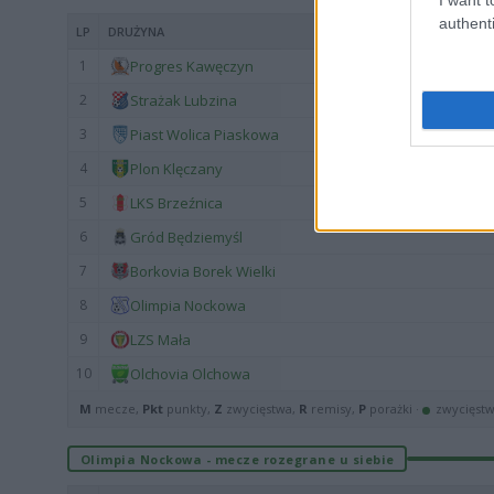
authenti
LP
DRUŻYNA
1
Progres Kawęczyn
2
Strażak Lubzina
3
Piast Wolica Piaskowa
4
Plon Klęczany
5
LKS Brzeźnica
6
Gród Będziemyśl
7
Borkovia Borek Wielki
8
Olimpia Nockowa
9
LZS Mała
10
Olchovia Olchowa
M
mecze,
Pkt
punkty,
Z
zwycięstwa,
R
remisy,
P
porażki ·
zwycięst
Olimpia Nockowa - mecze rozegrane u siebie