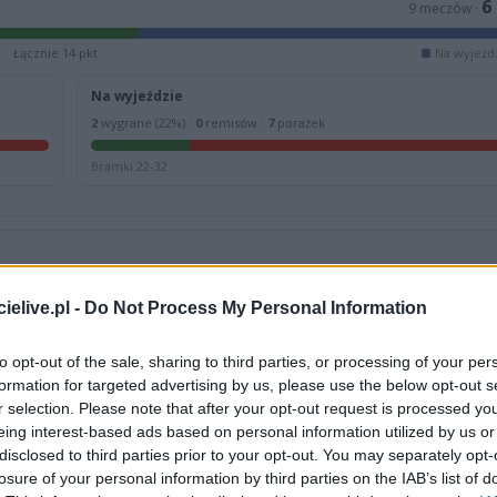
6
9 meczów ·
Łącznie 14 pkt
Na wyjeźdz
Na wyjeździe
2
wygrane (22%) ·
0
remisów ·
7
porażek
Bramki 22-32
07.06.2026
P
31.05.2026
elive.pl -
Do Not Process My Personal Information
a B, gr. I
Dębica > Klasa B, gr. I
 Olchowa
1
Olimpia Nockowa
a Nockowa
13
Plon Klęczany
to opt-out of the sale, sharing to third parties, or processing of your per
formation for targeted advertising by us, please use the below opt-out s
r selection. Please note that after your opt-out request is processed y
eing interest-based ads based on personal information utilized by us or
disclosed to third parties prior to your opt-out. You may separately opt-
losure of your personal information by third parties on the IAB’s list of