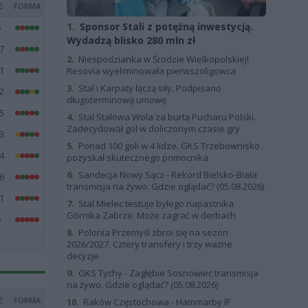
E
FORMA
1.
Sponsor Stali z potężną inwestycją.
5
Wydadzą blisko 280 mln zł
7
2.
Niespodzianka w Środzie Wielkopolskiej!
1
Resovia wyeliminowała pierwszoligowca
3.
Stal i Karpaty łączą siły. Podpisano
2
długoterminową umowę
5
4.
Stal Stalowa Wola za burtą Pucharu Polski.
Zadecydował gol w doliczonym czasie gry
3
5.
Ponad 100 goli w 4 lidze. GKS Trzebownisko
4
pozyskał skutecznego pomocnika
6.
Sandecja Nowy Sącz - Rekord Bielsko-Biała
6
transmisja na żywo. Gdzie oglądać? (05.08.2026)
1
7.
Stal Mielec testuje byłego napastnika
Górnika Zabrze. Może zagrać w derbach
5
8.
Polonia Przemyśl zbroi się na sezon
2026/2027. Cztery transfery i trzy ważne
decyzje
9.
GKS Tychy - Zagłębie Sosnowiec transmisja
na żywo. Gdzie oglądać? (05.08.2026)
E
FORMA
10.
Raków Częstochowa - Hammarby IF