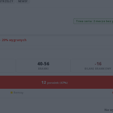
STRZELCY
NEWSY
Trwa seria: 2 mecze bez 
 · 20% wygranych
40-56
-16
BRAMKI
BILANS BRAMKOWY
12
porażek (67%)
Remisy
Na w