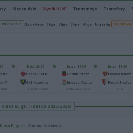
wsy
Mecze dziś
Wyniki LIVE
Transmisje
Transfery
PIŁKA NOŻNA
Ekstraklasa
1 liga
2 liga
3 liga
4 liga
Niższe ligi
SIATKÓWKA
:00
Dziś, 20:00
Jutro, 17:30
Jutro, 18:00
-
-
-
Raków Częstochowa
Hapoel Tel Awiw
Górnik Strachocina
Polonia Bytom
-
-
-
y IF
GKS Katowice
Igloopol Dębica
Pogoń Siedlce
rencji
Liga Konferencji
IV liga podkarpacka
I liga
Klasa B, gr. I (sezon 2025/2026)
Klasa B, gr. I
Olimpia Nockowa