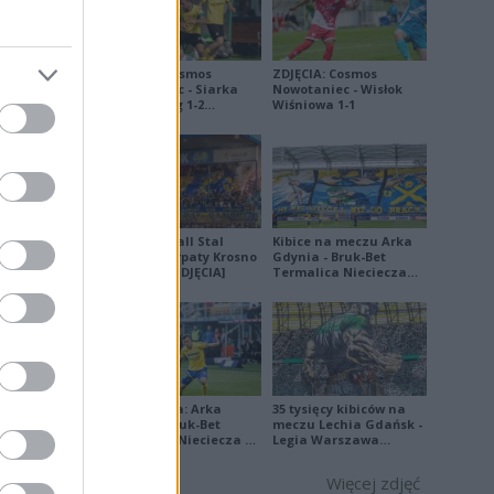
ZDJĘCIA: Cosmos
ZDJĘCIA: Cosmos
Nowotaniec - Siarka
Nowotaniec - Wisłok
Tarnobrzeg 1-2
Wiśniowa 1-1
[PUCHAR POLSKI]
4
R
4
1
W
Derby Ekoball Stal
Kibice na meczu Arka
13
Sanok - Karpaty Krosno
Gdynia - Bruk-Bet
na remis [ZDJĘCIA]
Termalica Nieciecza
2
[ZDJĘCIA]
P
5
5
P
2
0
P
3
Ekstraklasa: Arka
35 tysięcy kibiców na
Gdynia - Bruk-Bet
meczu Lechia Gdańsk -
Termalica Nieciecza 2-
Legia Warszawa
3 [ZDJĘCIA]
[OPRAWA, ZDJĘCIA]
Więcej zdjęć