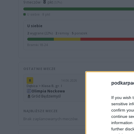
8
9 meczów ·
pkt
(57%)
U siebie · 8 pkt
U siebie
2
wygrane (22%) ·
2
remisy ·
5
porażek
Bramki 18-24
OSTATNIE MECZE
R
14.06.2026
W
podkarpaci
Dębica > Klasa B, gr. I
Dębica > Klas
Olimpia Nockowa
4
Olchovia
Gród Będziemyśl
4
Olimpi
If you wish 
sensitive in
confirm you
NAJBLIŻSZE MECZE
continue se
Brak zaplanowanych meczów.
information 
further disc