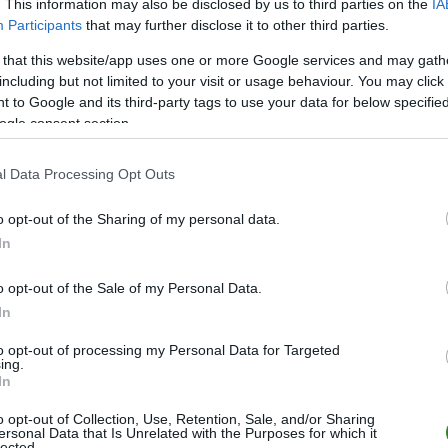
. This information may also be disclosed by us to third parties on the
IA
Participants
that may further disclose it to other third parties.
 that this website/app uses one or more Google services and may gath
POKA
including but not limited to your visit or usage behaviour. You may click 
 to Google and its third-party tags to use your data for below specifi
ogle consent section.
POKA
P
P
P
P
P
l Data Processing Opt Outs
POKA
o opt-out of the Sharing of my personal data.
In
LIGA
MIEJSCE
o opt-out of the Sale of my Personal Data.
I
8.
In
I
8.
to opt-out of processing my Personal Data for Targeted
ing.
I
6.
In
II
9.
o opt-out of Collection, Use, Retention, Sale, and/or Sharing
ersonal Data that Is Unrelated with the Purposes for which it
lected.