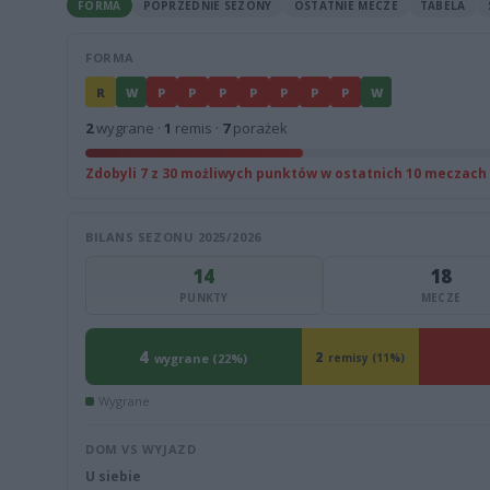
FORMA
POPRZEDNIE SEZONY
OSTATNIE MECZE
TABELA
FORMA
R
W
P
P
P
P
P
P
P
W
2
wygrane ·
1
remis ·
7
porażek
Zdobyli 7 z 30 możliwych punktów w ostatnich 10 meczach
BILANS SEZONU 2025/2026
14
18
PUNKTY
MECZE
4
2
wygrane (22%)
remisy (11%)
Wygrane
DOM VS WYJAZD
U siebie