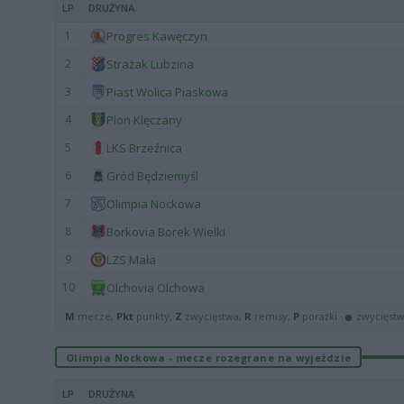
LP
DRUŻYNA
1
Progres Kawęczyn
2
Strażak Lubzina
3
Piast Wolica Piaskowa
4
Plon Klęczany
5
LKS Brzeźnica
6
Gród Będziemyśl
7
Olimpia Nockowa
8
Borkovia Borek Wielki
9
LZS Mała
10
Olchovia Olchowa
M
mecze,
Pkt
punkty,
Z
zwycięstwa,
R
remisy,
P
porażki ·
zwycięst
Olimpia Nockowa - mecze rozegrane na wyjeździe
LP
DRUŻYNA