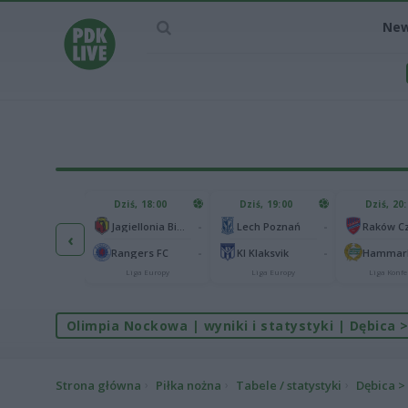
Ne
IEC MECZU
Dziś, 18:00
Dziś, 19:00
Dziś, 20
1
Ferencvaros Budapeszt
-
-
Jagiellonia Białystok
Lech Poznań
‹
0
rnik Zabrze
-
-
Rangers FC
KI Klaksvik
Hammarb
Liga Europy
Liga Europy
Liga Europy
Liga Konfe
Olimpia Nockowa | wyniki i statystyki | Dębica > 
Strona główna
Piłka nożna
Tabele / statystyki
Dębica > 