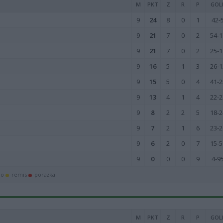
M
PKT
Z
R
P
GOL
9
24
8
0
1
42-
9
21
7
0
2
54-1
9
21
7
0
2
25-1
9
16
5
1
3
26-1
9
15
5
0
4
41-2
9
13
4
1
4
22-2
9
8
2
2
5
18-2
9
7
2
1
6
23-2
9
6
2
0
7
15-5
9
0
0
0
9
4-9
wo
remis
porażka
M
PKT
Z
R
P
GOL