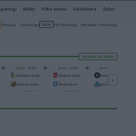
Sparingi
Kluby
Piłka nożna
Siatkówka
Żużel
PlusLiga
TauronLiga
ŻUŻEL
PGE Ekstraliga
Metalkas 2. Ekstraliga
WYNIKI NA ŻYWO
Jutro, 19:57
Jutro, 20:30
Jutro, 20:30
-
-
-
-
Podlasie Biała Podlaska
Wisła Kraków
Polonia Warszawa
›
-
-
-
-
Hetman Zamość
Wisła Płock
Ruch Chorzów
III liga, gr. IV
Ekstraklasa
I liga