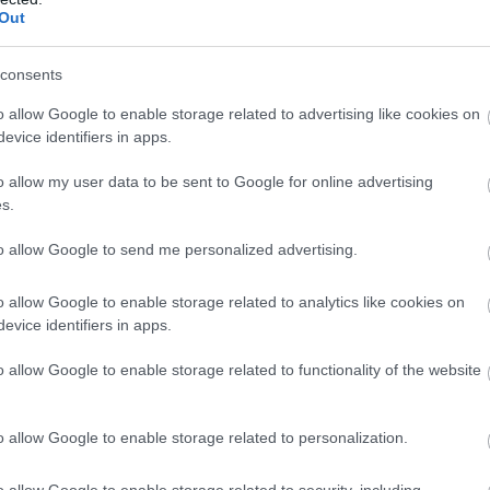
I
7.
Out
ZOBACZ WIĘCEJ (12)
consents
o allow Google to enable storage related to advertising like cookies on
evice identifiers in apps.
o allow my user data to be sent to Google for online advertising
s.
to allow Google to send me personalized advertising.
o allow Google to enable storage related to analytics like cookies on
evice identifiers in apps.
o allow Google to enable storage related to functionality of the website
o allow Google to enable storage related to personalization.
ZOBACZ WIĘCEJ (13)
o allow Google to enable storage related to security, including