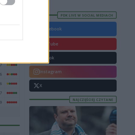
E
FORMA
PDK LIVE W SOCIAL MEDIACH
4
38
Facebook
4
YouTube
0
8
TikTok
7
Instagram
6
6
X
7
NAJCZĘŚCIEJ CZYTANE
9