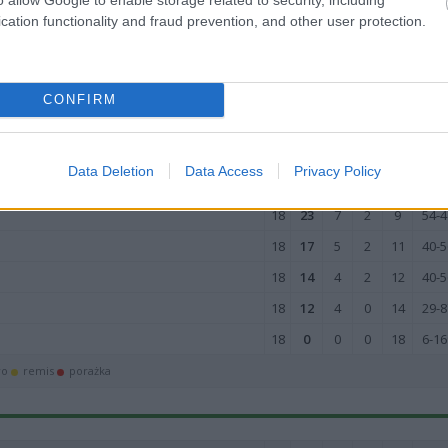
cation functionality and fraud prevention, and other user protection.
M
PKT
Z
R
P
GOL
18
45
15
0
3
84-1
18
43
14
1
3
110-
CONFIRM
18
43
14
1
3
68-2
18
35
11
2
5
63-3
Data Deletion
Data Access
Privacy Policy
18
33
11
0
7
65-3
18
23
7
2
9
54-4
18
17
5
2
11
40-5
18
14
4
2
12
40-5
18
12
4
0
14
29-8
18
0
0
0
18
6-16
wo
remis
porażka