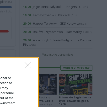
pkt
(43%)
Jagiellonia Białystok – Rangers FC
18:00
(Dziś)
ie · 6 pkt
Lech Poznań – KI Klaksvik
19:00
(Dziś)
Hapoel Tel Awiw – GKS Katowice
20:00
(Dziś)
Raków Częstochowa – Hammarby IF
20:00
(Dziś)
Abramczyk Polonia Bydgoszcz – Polonia
20:30
Piła
(Dziś)
Wszystkie transmisje
WIDEO Z MECZÓW
2
5
sonal or
ection to
ou may
 personal
Losowanie Pucharu
Piłkarskie Bagienko na
out of the
Polski na żywo. Gdzie
żywo: czwartek, godz.
 downstream
oglądać? Transmisja
17:00