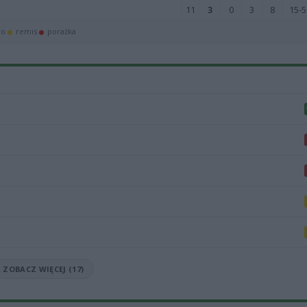
11
3
0
3
8
15-5
wo
remis
porażka
ZOBACZ WIĘCEJ (17)