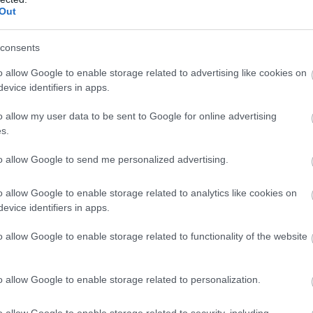
Out
M
PKT
Z
R
P
GOL
consents
11
33
11
0
0
54-
o allow Google to enable storage related to advertising like cookies on
11
27
9
0
2
37-1
evice identifiers in apps.
11
19
5
4
2
39-2
o allow my user data to be sent to Google for online advertising
11
18
6
0
5
45-3
s.
11
18
5
3
3
25-1
to allow Google to send me personalized advertising.
11
17
5
2
4
20-3
11
16
5
1
5
22-2
o allow Google to enable storage related to analytics like cookies on
11
15
4
3
4
20-1
evice identifiers in apps.
11
14
4
2
5
27-2
o allow Google to enable storage related to functionality of the website
11
12
3
3
5
21-2
11
7
1
4
6
16-2
o allow Google to enable storage related to personalization.
11
6
1
3
7
16-4
o allow Google to enable storage related to security, including