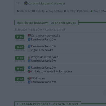
12
Korona Majdan Królewski
M
mecze,
Pkt
punkty,
Z
zwycięstwa,
R
remisy,
P
porażki ·
zwycięst
RANIŻOVIA RANIŻÓW - OSTATNIE MECZE
2025/2026 · RZESZÓW > KLASA B, GR. VII
Ceramika Hadykówka
14:00
Raniżovia Raniżów
14.06.2026
Raniżovia Raniżów
16:00
Vigor Trzęsówka
07.06.2026
Werynianka Werynia
11:00
Raniżovia Raniżów
31.05.2026
Raniżovia Raniżów
16:00
Kolbuszowianka II Kolbuszowa
24.05.2026
LKS Hucina
17:00
Raniżovia Raniżów
16.05.2026
HURAGAN PRZEDBÓRZ - OSTATNIE MECZE