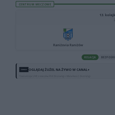
CENTRUM MECZOWE
13. kolej
Raniżovia Raniżów
RELACJA
BEZPOŚR
OGLĄDAJ ŻUŻEL NA ŻYWO W CANAL+
Transmisje LIVE z meczów PGE Ekstraligi i Metalkas 2. Ekstraligi