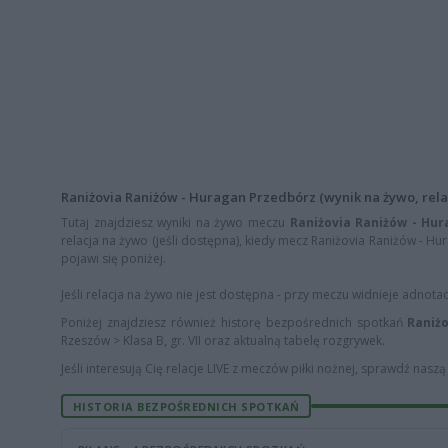
Raniżovia Raniżów - Huragan Przedbórz (wynik na żywo, relac
Tutaj znajdziesz wyniki na żywo meczu
Raniżovia Raniżów - Hu
relacja na żywo (jeśli dostępna), kiedy mecz Raniżovia Raniżów - Hu
pojawi się poniżej.
Jeśli relacja na żywo nie jest dostępna - przy meczu widnieje adnota
Poniżej znajdziesz również historę bezpośrednich spotkań
Raniż
Rzeszów > Klasa B, gr. VII oraz aktualną tabelę rozgrywek.
Jeśli interesują Cię relacje LIVE z meczów piłki nożnej, sprawdź nasz
HISTORIA BEZPOŚREDNICH SPOTKAŃ