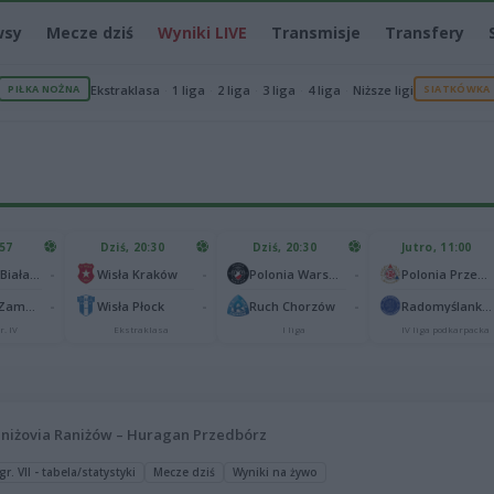
wsy
Mecze dziś
Wyniki LIVE
Transmisje
Transfery
PIŁKA NOŻNA
Ekstraklasa
1 liga
2 liga
3 liga
4 liga
Niższe ligi
SIATKÓWKA
:57
Dziś, 20:30
Dziś, 20:30
Jutro, 11:00
-
-
-
Podlasie Biała Podlaska
Wisła Kraków
Polonia Warszawa
Polonia Przemyśl
-
-
-
Hetman Zamość
Wisła Płock
Ruch Chorzów
Radomyślanka Radomyśl Wielki
r. IV
Ekstraklasa
I liga
IV liga podkarpacka
niżovia Raniżów – Huragan Przedbórz
r. VII - tabela/statystyki
Mecze dziś
Wyniki na żywo