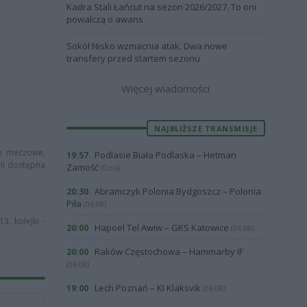
Kadra Stali Łańcut na sezon 2026/2027. To oni
powalczą o awans
Sokół Nisko wzmacnia atak. Dwa nowe
transfery przed startem sezonu
Więcej wiadomości
NAJBLIŻSZE TRANSMISJE
cje meczowe,
Podlasie Biała Podlaska – Hetman
19:57
śli dostępna
Zamość
(Dziś)
Abramczyk Polonia Bydgoszcz – Polonia
20:30
Piła
(06.08)
3. kolejki -
Hapoel Tel Awiw – GKS Katowice
20:00
(06.08)
Raków Częstochowa – Hammarby IF
20:00
(06.08)
Lech Poznań – KI Klaksvik
19:00
(06.08)