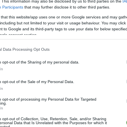
M
PKT
Z
R
P
GOL
. This information may also be disclosed by us to third parties on the
IA
Participants
that may further disclose it to other third parties.
22
66
22
0
0
97-1
 that this website/app uses one or more Google services and may gath
22
43
13
4
5
62-2
including but not limited to your visit or usage behaviour. You may click 
22
43
13
4
5
74-4
 to Google and its third-party tags to use your data for below specifi
ogle consent section.
22
33
11
0
11
75-5
22
33
9
6
7
52-4
l Data Processing Opt Outs
22
31
9
4
9
41-3
22
30
8
6
8
32-3
o opt-out of the Sharing of my personal data.
In
22
23
6
5
11
37-7
22
22
5
7
10
34-5
o opt-out of the Sale of my Personal Data.
22
20
5
5
12
41-6
In
22
17
4
5
13
42-8
to opt-out of processing my Personal Data for Targeted
ing.
22
10
2
4
16
28-1
In
wo
remis
porażka
o opt-out of Collection, Use, Retention, Sale, and/or Sharing
ersonal Data that Is Unrelated with the Purposes for which it
lected.