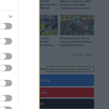
Derby Ekoball Stal
Kibice na meczu Arka
Sanok - Karpaty Krosno
Gdynia - Bruk-Bet
na remis [ZDJĘCIA]
Termalica Nieciecza
E
FORMA
[ZDJĘCIA]
2
0
2
Ekstraklasa: Arka
35 tysięcy kibiców na
0
Gdynia - Bruk-Bet
meczu Lechia Gdańsk -
Termalica Nieciecza 2-
Legia Warszawa
3 [ZDJĘCIA]
[OPRAWA, ZDJĘCIA]
5
Więcej zdjęć
0
0
PDK LIVE W SOCIAL MEDIACH
6
9
Facebook
5
YouTube
5
9
TikTok