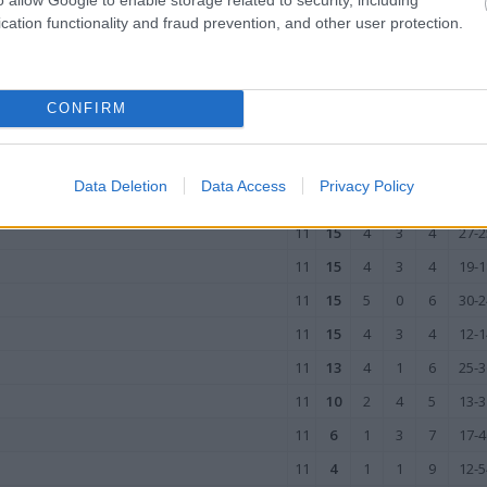
wo
remis
porażka
cation functionality and fraud prevention, and other user protection.
ZIE
M
PKT
Z
R
P
GOL
CONFIRM
11
33
11
0
0
43-
11
24
8
0
3
35-1
Data Deletion
Data Access
Privacy Policy
11
16
4
4
3
25-1
11
15
4
3
4
27-2
11
15
4
3
4
19-1
11
15
5
0
6
30-2
11
15
4
3
4
12-1
11
13
4
1
6
25-3
11
10
2
4
5
13-3
11
6
1
3
7
17-4
11
4
1
1
9
12-5