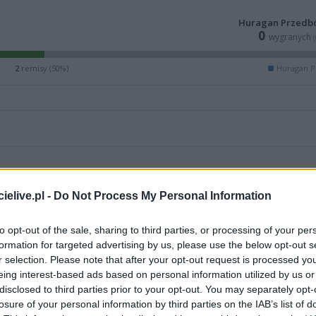
Huragan Przedb
0
wygranych
2
remisy (50%)
Huragan P
elive.pl -
Do Not Process My Personal Information
to opt-out of the sale, sharing to third parties, or processing of your per
formation for targeted advertising by us, please use the below opt-out s
r selection. Please note that after your opt-out request is processed y
eing interest-based ads based on personal information utilized by us or
disclosed to third parties prior to your opt-out. You may separately opt-
losure of your personal information by third parties on the IAB’s list of