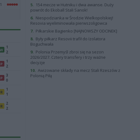
1
5.
154 mecze w Hutniku i dwa awanse. Duży
powrót do Ekoball Stali Sanok!
6.
Niespodzianka w Środzie Wielkopolskiej!
Resovia wyeliminowała pierwszoligowca
7.
Piłkarskie Bagienko [NAJNOWSZY ODCINEK]
8.
Były piłkarz Resovii trafił do Izolatora
Boguchwała
1
W
9.
Polonia Przemyśl zbroi się na sezon
2
2026/2027. Cztery transfery i trzy ważne
1
decyzje
P
2
10.
Awizowane składy na mecz Stali Rzeszów z
3
Polonią Piłą
P
0
1
R
1
2
R
2