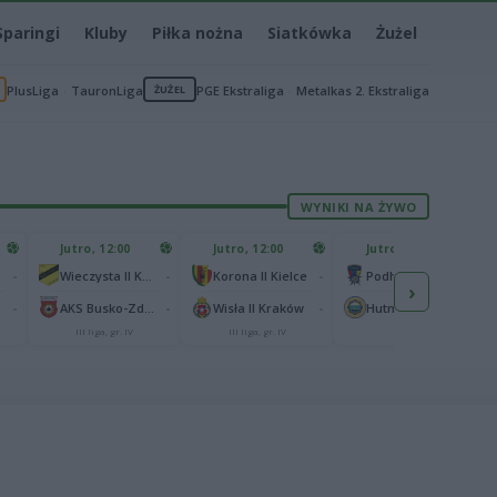
Sparingi
Kluby
Piłka nożna
Siatkówka
Żużel
PlusLiga
TauronLiga
ŻUŻEL
PGE Ekstraliga
Metalkas 2. Ekstraliga
WYNIKI NA ŻYWO
Jutro, 12:00
Jutro, 12:00
Jutro, 13:00
-
-
-
-
Wieczysta II Kraków
Korona II Kielce
Podhale Nowy Targ
›
-
-
-
-
AKS Busko-Zdrój
Wisła II Kraków
Hutnik Kraków
III liga, gr. IV
III liga, gr. IV
II liga