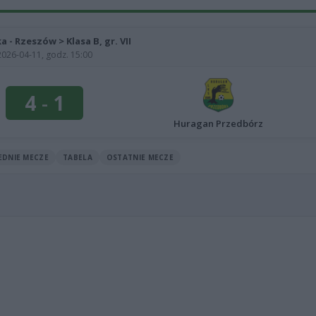
ka - Rzeszów > Klasa B, gr. VII
2026-04-11, godz. 15:00
4
-
1
Huragan Przedbórz
EDNIE MECZE
TABELA
OSTATNIE MECZE