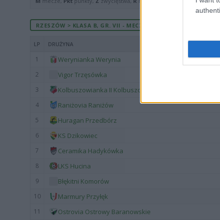
M
mecze,
Pkt
punkty,
Z
zwycięstwa,
R
remisy,
P
porażki ·
zwycięst
authenti
RZESZÓW > KLASA B, GR. VII - MECZE ROZEGRANE NA WYJEŹD
LP
DRUŻYNA
1
Werynianka Werynia
2
Vigor Trzęsówka
3
Kolbuszowianka II Kolbuszowa
4
Raniżovia Raniżów
5
Huragan Przedbórz
6
KS Dzikowiec
7
Ceramika Hadykówka
8
LKS Hucina
9
Błękitni Komorów
10
Marmury Przyłęk
11
Ostrovia Ostrowy Baranowskie