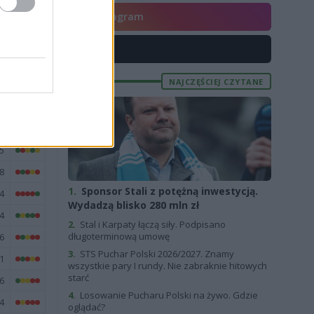
Instagram
X
E
FORMA
NAJCZĘŚCIEJ CZYTANE
9
8
6
5
8
1.
Sponsor Stali z potężną inwestycją.
4
Wydadzą blisko 280 mln zł
4
2.
Stal i Karpaty łączą siły. Podpisano
długoterminową umowę
6
3.
STS Puchar Polski 2026/2027. Znamy
1
wszystkie pary I rundy. Nie zabraknie hitowych
starć
6
4.
Losowanie Pucharu Polski na żywo. Gdzie
4
oglądać?