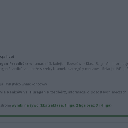
ja live)
ragan Przedbórz
w ramach 13. kolejki - Rzeszów > Klasa B, gr. VII. Informa
ragan Przedbórz, a także strzelcy bramek i szczegóły meczowe. Relacja LIVE - je
cja TWK (tylko wynik końcowy)
ovia Raniżów vs. Huragan Przedbórz
, informacje o pozostałych meczach 1
ą stronę
wyniki na żywo (Ekstraklasa, 1 liga, 2 liga oraz 3 i 4 liga)
.