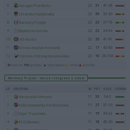
6
22
31
41-38
Huragan Przedbórz
7
22
30
32-30
Ceramika Hadykówka
8
22
23
37-76
Marmury Przyłęk
9
22
22
34-56
Błękitni Komorów
10
22
20
41-61
LKS Hucina
11
22
17
42-80
Korona Majdan Królewski
12
22
10
28-103
Ostrovia Ostrowy Baranowskie
M
mecze,
Pkt
punkty ·
zwycięstwo
remis
porażka
Marmury Przyłęk - mecze rozegrane u siebie
LP
DRUŻYNA
M
PKT
GOLE
FORMA
1
11
33
54-2
Werynianka Werynia
2
11
27
37-10
Kolbuszowianka II Kolbuszowa
3
11
19
39-22
Vigor Trzęsówka
4
11
18
45-30
KS Dzikowiec