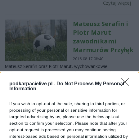
Czytaj więcej
Mateusz Serafin i
Piotr Marut
zawodnikami
Marmurów Przyłęk
2016-08-17 08:40
Mateusz Serafin oraz Piotr Marut, wychowankowie
Kolbuszowianki Kolbuszowa, zostali zawodnikami A-klasowego
zespołu Marmury Przyłęk. &nbsp; 30-letni Mateusz Serafin
podkarpacielive.pl -
Do Not Process My Personal
występuje na pozycji obrońcy. Ostatnio bronił barw Victorii
Information
Kidałowice. &nbsp; Natomiast Piotr Marut jest napastnikiem,
ma ...
If you wish to opt-out of the sale, sharing to third parties, or
Czytaj więcej
processing of your personal or sensitive information for
targeted advertising by us, please use the below opt-out
section to confirm your selection. Please note that after your
opt-out request is processed you may continue seeing
Mateusz Serafin
interest-based ads based on personal information utilized by