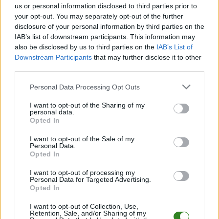
może wzmocnić
us or personal information disclosed to third parties prior to
Marmury Przyłęk
your opt-out. You may separately opt-out of the further
disclosure of your personal information by third parties on the
2016-08-08 16:50
IAB’s list of downstream participants. This information may
also be disclosed by us to third parties on the
IAB’s List of
Downstream Participants
that may further disclose it to other
Mateusz Serafin, były zawodnik m.in. Stali Rzeszów, Limblachu
third parties.
Zaczernie i Rzemieślnika Pilzno, jest przymierzany do gry w
Marmurach Przyłęk. &nbsp; Mateusz Serafin ma 30 lat, jest
Please note that this website/app uses one or more Google
Personal Data Processing Opt Outs
wychowankiem Kolbuszowianki. Większość swojej piłkarskiej
services and may gather and store information including but
przygody spędził właśnie w kolbuszowskim zes...
not limited to your visit or usage behaviour. You may click to
I want to opt-out of the Sharing of my
personal data.
grant or deny consent to Google and its third-party tags to
Opted In
Czytaj więcej
use your data for below specified purposes in below Google
consent section.
I want to opt-out of the Sale of my
Personal Data.
Plan sparingów
Opted In
Marmurów Przyłęk
I want to opt-out of processing my
Personal Data for Targeted Advertising.
(lato 2016)
Opted In
2016-07-17 09:23
I want to opt-out of Collection, Use,
Retention, Sale, and/or Sharing of my