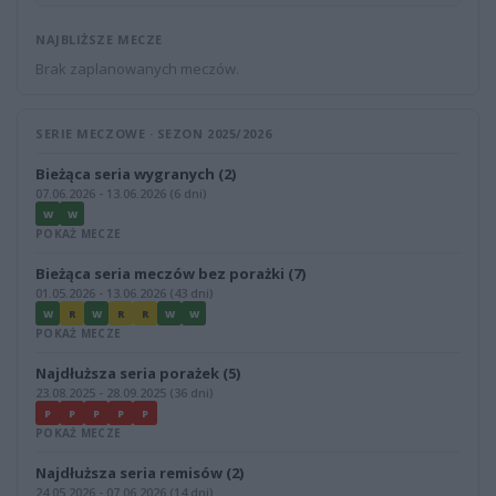
NAJBLIŻSZE MECZE
Brak zaplanowanych meczów.
SERIE MECZOWE · SEZON 2025/2026
Bieżąca seria wygranych (2)
07.06.2026 - 13.06.2026 (6 dni)
W
W
POKAŻ MECZE
Bieżąca seria meczów bez porażki (7)
01.05.2026 - 13.06.2026 (43 dni)
W
R
W
R
R
W
W
POKAŻ MECZE
Najdłuższa seria porażek (5)
23.08.2025 - 28.09.2025 (36 dni)
P
P
P
P
P
POKAŻ MECZE
Najdłuższa seria remisów (2)
24.05.2026 - 07.06.2026 (14 dni)