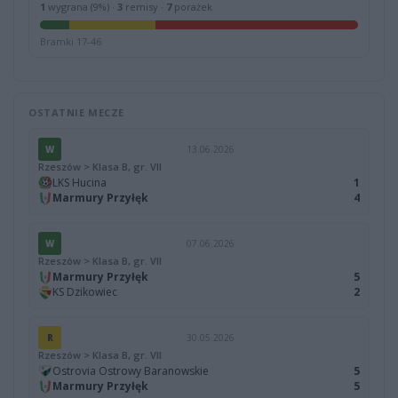
1
wygrana (9%) ·
3
remisy ·
7
porażek
Bramki 17-46
OSTATNIE MECZE
W
13.06.2026
Rzeszów > Klasa B, gr. VII
LKS Hucina
1
Marmury Przyłęk
4
W
07.06.2026
Rzeszów > Klasa B, gr. VII
Marmury Przyłęk
5
KS Dzikowiec
2
R
30.05.2026
Rzeszów > Klasa B, gr. VII
Ostrovia Ostrowy Baranowskie
5
Marmury Przyłęk
5