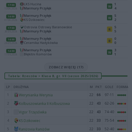
LKS Hucina
1
17:00
W
Marmury Przyłęk
4
13.06.2026
Marmury Przyłęk
5
14:00
W
KS Dzikowiec
2
07.06.2026
Ostrovia Ostrowy Baranowskie
5
17:00
R
Marmury Przyłęk
5
30.05.2026
Marmury Przyłęk
0
14:00
R
Ceramika Hadykówka
0
24.05.2026
Marmury Przyłęk
3
14:00
W
Błękitni Komorów
1
17.05.2026
ZOBACZ WIĘCEJ (17)
Tabela: Rzeszów > Klasa B, gr. VII (sezon 2025/2026)
LP
DRUŻYNA
M
PKT
GOLE
FORMA
1
22
66
97-11
Werynianka Werynia
2
22
43
62-26
Kolbuszowianka II Kolbuszowa
3
22
43
74-40
Vigor Trzęsówka
4
22
33
75-54
KS Dzikowiec
5
22
33
52-40
Raniżovia Raniżów