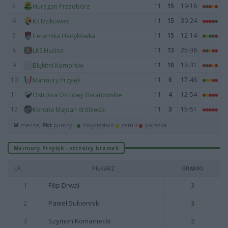
5
11
15
19-18
Huragan Przedbórz
6
11
15
30-24
KS Dzikowiec
7
11
15
12-14
Ceramika Hadykówka
8
11
13
25-36
LKS Hucina
9
11
10
13-31
Błękitni Komorów
10
11
6
17-46
Marmury Przyłęk
11
11
4
12-54
Ostrovia Ostrowy Baranowskie
12
11
3
15-51
Korona Majdan Królewski
M
mecze,
Pkt
punkty ·
zwycięstwo
remis
porażka
Marmury Przyłęk - strzelcy bramek
LP.
PIŁKARZ
BRAMKI
1
Filip Drwal
3
2
Paweł Sukiennik
3
3
Szymon Komaniecki
2