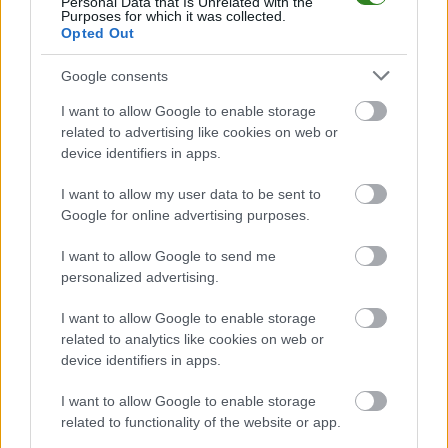
...
Personal Data that Is Unrelated with the
Purposes for which it was collected.
Opted Out
Czytaj więcej
Google consents
Przyłęk, Siedlanka,
I want to allow Google to enable storage
Breń i Podborze w
related to advertising like cookies on web or
device identifiers in apps.
mieleckiej A-klasie
2016-06-23 18:56
I want to allow my user data to be sent to
Google for online advertising purposes.
Marmury Przyłęk, Błękitni Siedlanka oraz Atut Podborze i Barka
I want to allow Google to send me
Breń Osuchowski wywalczyły awans do grupy III rzeszowskiej
personalized advertising.
klasy A. Wszyscy beniaminkowie w przeszłości grali już na
poziomie A klasy. Na przykład, Barka, wraca do tych rozgrywek
I want to allow Google to enable storage
po sezonie przerwy. Po czterech sezonach d...
related to analytics like cookies on web or
device identifiers in apps.
Czytaj więcej
I want to allow Google to enable storage
related to functionality of the website or app.
Marmury Przyłęk - wszystkie powiązane newsy