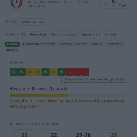
8.
RZESZÓW > KLASA B, GR. VII · SEZON
z 12 drużyn · 23 pkt
2025/2026
SEZON
ZOBACZ TEŻ:
Mecze dziś
Wyniki na żywo
Transmisje
Transfery
FORMA
POPRZEDNIE SEZONY
OSTATNIE MECZE
TABELA
STRZELCY
NEWSY
FORMA
W
W
R
R
W
R
W
P
P
P
Trwa seria: 7 meczów bez porażki
4
wygrane ·
3
remisy ·
3
porażki
Zdobyli 15 z 30 możliwych punktów w ostatnich 10 meczach ·
40% wygranych
BILANS SEZONU 2025/2026
23
22
37-76
-39