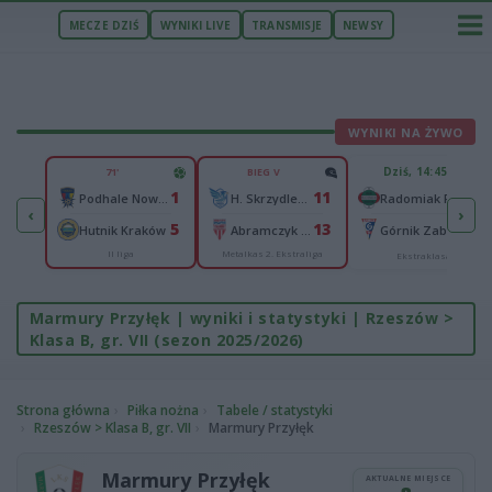
MECZE DZIŚ
WYNIKI LIVE
TRANSMISJE
NEWSY
WYNIKI NA ŻYWO
U
Dziś, 14:45
71'
BIEG V
1
1
11
elce
-
Podhale Nowy Targ
H. Skrzydlewska Orzeł Łódź
Radomiak Radom
‹
›
2
5
13
ków
-
Hutnik Kraków
Abramczyk Polonia Bydgoszcz
Górnik Zabrze
II liga
Metalkas 2. Ekstraliga
Ekstraklasa
Marmury Przyłęk | wyniki i statystyki | Rzeszów >
Klasa B, gr. VII (sezon 2025/2026)
Strona główna
Piłka nożna
Tabele / statystyki
Rzeszów > Klasa B, gr. VII
Marmury Przyłęk
Marmury Przyłęk
AKTUALNE MIEJSCE