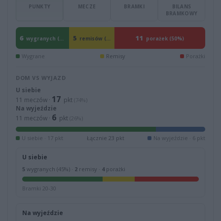
PUNKTY
MECZE
BRAMKI
BILANS
BRAMKOWY
6
5
11
wygranych (27%)
remisów (23%)
porażek (50%)
Wygrane
Remisy
Porażki
DOM VS WYJAZD
U siebie
17
11 meczów ·
pkt
(74%)
Na wyjeździe
6
11 meczów ·
pkt
(26%)
U siebie · 17 pkt
Łącznie 23 pkt
Na wyjeździe · 6 pkt
U siebie
5
wygranych (45%) ·
2
remisy ·
4
porażki
Bramki 20-30
Na wyjeździe