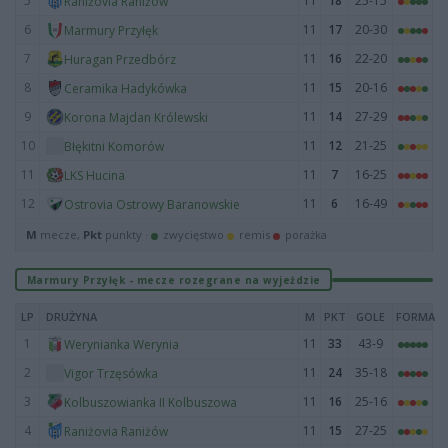
5
11
18
25-15
Raniżovia Raniżów
6
11
17
20-30
Marmury Przyłęk
7
11
16
22-20
Huragan Przedbórz
8
11
15
20-16
Ceramika Hadykówka
9
11
14
27-29
Korona Majdan Królewski
10
11
12
21-25
Błękitni Komorów
11
11
7
16-25
LKS Hucina
12
11
6
16-49
Ostrovia Ostrowy Baranowskie
M
mecze,
Pkt
punkty ·
zwycięstwo
remis
porażka
Marmury Przyłęk - mecze rozegrane na wyjeździe
LP
DRUŻYNA
M
PKT
GOLE
FORMA
1
11
33
43-9
Werynianka Werynia
2
11
24
35-18
Vigor Trzęsówka
3
11
16
25-16
Kolbuszowianka II Kolbuszowa
4
11
15
27-25
Raniżovia Raniżów