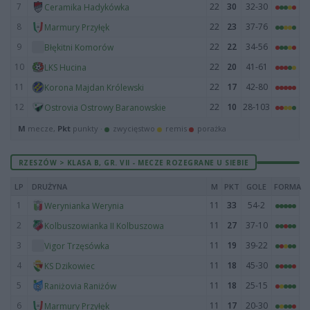
7
22
30
32-30
Ceramika Hadykówka
8
22
23
37-76
Marmury Przyłęk
9
22
22
34-56
Błękitni Komorów
10
22
20
41-61
LKS Hucina
11
22
17
42-80
Korona Majdan Królewski
12
22
10
28-103
Ostrovia Ostrowy Baranowskie
M
mecze,
Pkt
punkty ·
zwycięstwo
remis
porażka
RZESZÓW > KLASA B, GR. VII - MECZE ROZEGRANE U SIEBIE
LP
DRUŻYNA
M
PKT
GOLE
FORMA
1
11
33
54-2
Werynianka Werynia
2
11
27
37-10
Kolbuszowianka II Kolbuszowa
3
11
19
39-22
Vigor Trzęsówka
4
11
18
45-30
KS Dzikowiec
5
11
18
25-15
Raniżovia Raniżów
6
11
17
20-30
Marmury Przyłęk