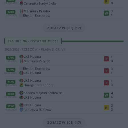
R
0
Ceramika Hadykówka
24.05.2026
Marmury Przyłęk
3
14:00
W
1
Błękitni Komorów
17.05.2026
ZOBACZ WIĘCEJ (17)
LKS HUCINA - OSTATNIE MECZE
2025/2026 · RZESZÓW > KLASA B, GR. VII
LKS Hucina
1
17:00
P
4
Marmury Przyłęk
13.06.2026
Błękitni Komorów
3
17:00
P
LKS Hucina
1
06.06.2026
LKS Hucina
1
11:00
P
3
Huragan Przedbórz
31.05.2026
Korona Majdan Królewski
4
16:00
W
6
LKS Hucina
23.05.2026
LKS Hucina
2
17:00
R
2
Raniżovia Raniżów
16.05.2026
ZOBACZ WIĘCEJ (17)