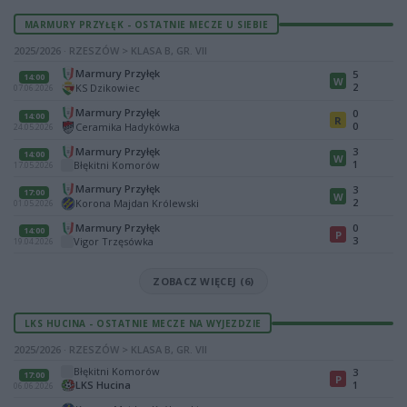
MARMURY PRZYŁĘK - OSTATNIE MECZE U SIEBIE
2025/2026 · RZESZÓW > KLASA B, GR. VII
Marmury Przyłęk
5
14:00
W
2
KS Dzikowiec
07.06.2026
Marmury Przyłęk
0
14:00
R
0
Ceramika Hadykówka
24.05.2026
Marmury Przyłęk
3
14:00
W
1
Błękitni Komorów
17.05.2026
Marmury Przyłęk
3
17:00
W
2
Korona Majdan Królewski
01.05.2026
Marmury Przyłęk
0
14:00
P
3
Vigor Trzęsówka
19.04.2026
ZOBACZ WIĘCEJ (6)
LKS HUCINA - OSTATNIE MECZE NA WYJEZDZIE
2025/2026 · RZESZÓW > KLASA B, GR. VII
Błękitni Komorów
3
17:00
P
LKS Hucina
1
06.06.2026