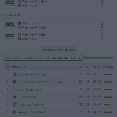
Marmury Przyłęk
3
14:00
2
LKS Hucina
09.11.2025
2024/2025
LKS Hucina
2
11:00
3
Marmury Przyłęk
18.05.2025
Marmury Przyłęk
6
14:00
0
LKS Hucina
06.10.2024
ZOBACZ WIĘCEJ (11)
RZESZÓW > KLASA B, GR. VII - AKTUALNA TABELA
LP
DRUŻYNA
M
PKT
GOLE
FORMA
1
22
66
97-11
Werynianka Werynia
2
22
43
62-26
Kolbuszowianka II Kolbuszowa
3
22
43
74-40
Vigor Trzęsówka
4
22
33
75-54
KS Dzikowiec
5
22
33
52-40
Raniżovia Raniżów
6
22
31
41-38
Huragan Przedbórz