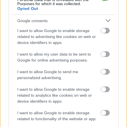
Purposes for which it was collected.
drużyna radzi sobie w sezonie 2025/2026 rozgrywek Rzeszów > Klasa B,
Opted Out
gr. VII przed własną publicznością? Na tej stronie możecie zobaczyć
tabelę uwzględniającą tylko mecze u siebie. W tabeli biorącej pod uwagę
tylko mecze wyjazdowe możecie natomiast sprawdzić jak spisuje się klub
Google consents
LKS Hucina
.
I want to allow Google to enable storage
Rzeszów > Klasa B, gr. VII - sytuacja w tabeli
related to advertising like cookies on web or
Przed meczami 11. kolejki - Rzeszów > Klasa B, gr. VII gospodarze
device identifiers in apps.
(Marmury Przyłęk) zajmują
10. miejsce
w tabeli. Goście (LKS Hucina)
plasują się na
8. miejscu.
I want to allow my user data to be sent to
Poniżej znajdziesz także ostatnie mecze obu drużyn oraz statystyki
Google for online advertising purposes.
bramkowe.
I want to allow Google to send me
Marmury Przyłęk vs. LKS Hucina - relacja, wynik na żywo,
personalized advertising.
transmisja
Wynik meczu Marmury Przyłęk - LKS Hucina znajdziesz na naszej stronie
I want to allow Google to enable storage
zaraz po jego zakończeniu. Jeżeli szukasz informacji meczowych, zajrzyj
related to analytics like cookies on web or
tutaj:
Marmury Przyłęk vs. LKS Hucina - wynik, składy, strzelcy
device identifiers in apps.
Jeżeli w internecie lub TV dostępna jest
transmisja na żywo z meczu
Marmury Przyłęk vs. LKS Hucina
albo innych spotkań Rzeszów > Klasa
I want to allow Google to enable storage
B, gr. VII na pewno znajdziesz takie informacje na naszym portalu.
related to functionality of the website or app.
Możliwe jednak, że nigdzie nie pojawi się stream online z tego pojedynku.
Śledź portal podkarpacieLIVE.pl i bądź na bieżąco.