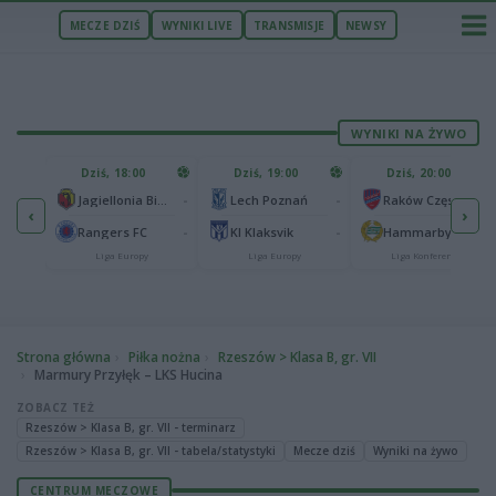
MECZE DZIŚ
WYNIKI LIVE
TRANSMISJE
NEWSY
WYNIKI NA ŻYWO
U
Dziś, 18:00
Dziś, 19:00
Dziś, 20:00
1
Ferencvaros Budapeszt
-
-
-
Jagiellonia Białystok
Lech Poznań
Raków Częstochowa
‹
›
0
ze
-
-
-
Rangers FC
KI Klaksvik
Hammarby IF
Liga Europy
Liga Europy
Liga Konferencji
Strona główna
Piłka nożna
Rzeszów > Klasa B, gr. VII
Marmury Przyłęk – LKS Hucina
ZOBACZ TEŻ
Rzeszów > Klasa B, gr. VII - terminarz
Rzeszów > Klasa B, gr. VII - tabela/statystyki
Mecze dziś
Wyniki na żywo
CENTRUM MECZOWE