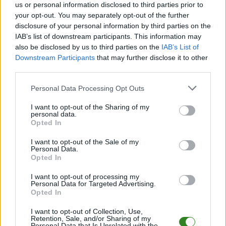
Po zakończeniu spotkania automatycznie publikujemy
oficjalny wynik
us or personal information disclosed to third parties prior to
spotkania
, a także dane meczowe, jeśli są dostępne.
your opt-out. You may separately opt-out of the further
Pełny harmonogram rozgrywek dostępny jest tutaj:
disclosure of your personal information by third parties on the
Rzeszów > Klasa B,
gr. VII - terminarz
.
IAB’s list of downstream participants. This information may
also be disclosed by us to third parties on the
IAB’s List of
Informacje o składach i strzelcach
Downstream Participants
that may further disclose it to other
W miarę dostępności danych, publikujemy
składy wyjściowe,
third parties.
rezerwowych, zmiany oraz listę strzelców bramek
. Informacje te
aktualizujemy zależnie od poziomu ligi i dostępnych źródeł.
Please note that this website/app uses one or more Google
Personal Data Processing Opt Outs
services and may gather and store information including but
Śledź mecze swojej drużyny
not limited to your visit or usage behaviour. You may click to
I want to opt-out of the Sharing of my
Jeśli jesteś kibicem klubu Marmury Przyłęk lub LKS Hucina - zaglądaj tutaj
personal data.
grant or deny consent to Google and its third-party tags to
częściej. Nasz serwis regularnie dostarcza informacje o
terminach
Opted In
use your data for below specified purposes in below Google
meczów, wynikach, transferach i newsach klubowych
.
consent section.
I want to opt-out of the Sale of my
PodkarpacieLive.pl to największa baza
meczów lokalnych drużyn
Personal Data.
piłkarskich
w województwie. Sprawdź nasze relacje, śledź ulubioną ligę i
Opted In
bądź na bieżąco z wydarzeniami z boisk!
I want to opt-out of processing my
Analiza przed meczem: Marmury Przyłęk vs LKS Hucina
Personal Data for Targeted Advertising.
Opted In
Mecz
Marmury Przyłęk - LKS Hucina
odbędzie się w ramach 11. kolejki
- Rzeszów > Klasa B, gr. VII. Spotkanie zostanie rozegrane w dniu 09
listopada 2025. Początek meczu o godz. 14:00.
I want to opt-out of Collection, Use,
Retention, Sale, and/or Sharing of my
Marmury Przyłęk
przystępuje do tego spotkania w roli gospodarza. Jak
Personal Data that Is Unrelated with the