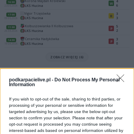
Korona Majdan Królewski
4
16:00
W
6
LKS Hucina
23.05.2026
Vigor Trzęsówka
3
17:00
R
LKS Hucina
3
09.05.2026
Kolbuszowianka II Kolbuszowa
5
11:00
P
2
LKS Hucina
26.04.2026
Ceramika Hadykówka
3
14:00
P
0
LKS Hucina
19.04.2026
ZOBACZ WIĘCEJ (6)
Mecz Marmury Przyłęk - LKS Hucina (Rzeszów > Klasa B, gr. VII)
Spotkanie pomiędzy
Marmury Przyłęk i LKS Hucina
rozegrane
podkarpacielive.pl -
Do Not Process My Personal
zostanie w ramach Rzeszów > Klasa B, gr. VII (11. kolejki - Rzeszów > Klasa
Information
B, gr. VII).
Na stronie
PodkarpacieLive.pl
znajdziesz
wynik meczu, strzelców
If you wish to opt-out of the sale, sharing to third parties, or
bramek, kartki, składy, statystyki i informacje o przebiegu
processing of your personal or sensitive information for
spotkania
. To kompletne źródło danych dla kibiców i pasjonatów
targeted advertising by us, please use the below opt-out
lokalnej piłki nożnej. Jeżeli aktualnie nie widzisz tutaj danych z pewnością
pracujemy nad tym żeby je uzupełnić.
section to confirm your selection. Please note that after your
opt-out request is processed you may continue seeing
Wynik meczu Marmury Przyłęk vs LKS Hucina
interest-based ads based on personal information utilized by