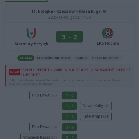
11. kolejka - Rzeszów > Klasa B, gr. VII
2025-11-09, godz. 14:00
3
-
2
LKS Hucina
Marmury Przyłęk
RELACJA
BEZPOŚREDNIE MECZE
TABELA
OSTATNIE MECZE
55PLN FREEBET+ 200PLN NA START -> SPRAWDŹ OFERTĘ
SUPERBET
Tylko dla osób pełnoletnich 18+. Reklamujemy tylko legalnych bukmacherów. Hazard
stwarza ryzyko straty finansowej.
Filip Drwal
1 - 0
(22)
Dawid Kulig
1 - 1
(28)
Rafał Krupa
1 - 2
(34)
Filip Drwal
2 - 2
(85)
Wojciech Rząsa
3 - 2
(90)