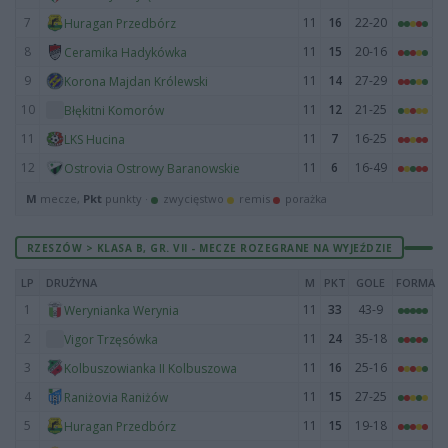
7
11
16
22-20
Huragan Przedbórz
8
11
15
20-16
Ceramika Hadykówka
9
11
14
27-29
Korona Majdan Królewski
10
11
12
21-25
Błękitni Komorów
11
11
7
16-25
LKS Hucina
12
11
6
16-49
Ostrovia Ostrowy Baranowskie
M
mecze,
Pkt
punkty ·
zwycięstwo
remis
porażka
RZESZÓW > KLASA B, GR. VII - MECZE ROZEGRANE NA WYJEŹDZIE
LP
DRUŻYNA
M
PKT
GOLE
FORMA
1
11
33
43-9
Werynianka Werynia
2
11
24
35-18
Vigor Trzęsówka
3
11
16
25-16
Kolbuszowianka II Kolbuszowa
4
11
15
27-25
Raniżovia Raniżów
5
11
15
19-18
Huragan Przedbórz