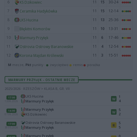
6
11
15
30-24
KS Dzikowiec
7
11
15
12-14
Ceramika Hadykówka
8
11
13
25-36
LKS Hucina
9
11
10
13-31
Błękitni Komorów
10
11
6
17-46
Marmury Przyłęk
11
11
4
12-54
Ostrovia Ostrowy Baranowskie
12
11
3
15-51
Korona Majdan Królewski
M
mecze,
Pkt
punkty ·
zwycięstwo
remis
porażka
MARMURY PRZYŁĘK - OSTATNIE MECZE
2025/2026 · RZESZÓW > KLASA B, GR. VII
LKS Hucina
1
17:00
W
4
Marmury Przyłęk
13.06.2026
Marmury Przyłęk
5
14:00
W
2
KS Dzikowiec
07.06.2026
Ostrovia Ostrowy Baranowskie
5
17:00
R
5
Marmury Przyłęk
30.05.2026
Marmury Przyłęk
0
14:00