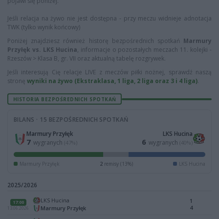
pojawi się poniżej.
Jeśli relacja na żywo nie jest dostępna - przy meczu widnieje adnotacja
TWK (tylko wynik końcowy)
Poniżej znajdziesz również historę bezpośrednich spotkań
Marmury
Przyłęk vs. LKS Hucina
, informacje o pozostałych meczach 11. kolejki -
Rzeszów > Klasa B, gr. VII oraz aktualną tabelę rozgrywek.
Jeśli interesują Cię relacje LIVE z meczów piłki nożnej, sprawdź naszą
stronę
wyniki na żywo (Ekstraklasa, 1 liga, 2 liga oraz 3 i 4 liga)
.
HISTORIA BEZPOŚREDNICH SPOTKAŃ
BILANS · 15 BEZPOŚREDNICH SPOTKAŃ
Marmury Przyłęk
LKS Hucina
7
6
wygranych
wygranych
(47%)
(40%)
Marmury Przyłęk
2
remisy (13%)
LKS Hucina
2025/2026
LKS Hucina
1
17:00
4
Marmury Przyłęk
13.06.2026