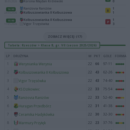
Korona Majdan Królewski
0
30.05.2026
Raniżovia Raniżów
1
16:00
R
Kolbuszowianka II Kolbuszowa
1
24.05.2026
Kolbuszowianka II Kolbuszowa
1
15:00
P
Vigor Trzęsówka
3
17.05.2026
ZOBACZ WIĘCEJ (17)
Tabela: Rzeszów > Klasa B, gr. VII (sezon 2025/2026)
LP
DRUŻYNA
M
PKT
GOLE
FORMA
1
22
66
97-11
Werynianka Werynia
2
22
43
62-26
Kolbuszowianka II Kolbuszowa
3
22
43
74-40
Vigor Trzęsówka
4
22
33
75-54
KS Dzikowiec
5
22
33
52-40
Raniżovia Raniżów
6
22
31
41-38
Huragan Przedbórz
7
22
30
32-30
Ceramika Hadykówka
8
22
23
37-76
Marmury Przyłęk