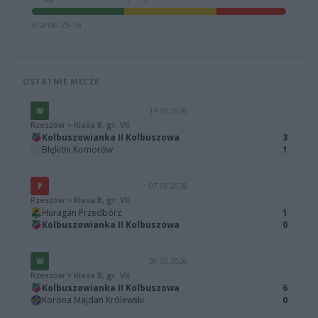
Bramki 25-16
OSTATNIE MECZE
W
14.06.2026
Rzeszów > Klasa B, gr. VII
Kolbuszowianka II Kolbuszowa
3
Błękitni Komorów
1
P
07.06.2026
Rzeszów > Klasa B, gr. VII
Huragan Przedbórz
1
Kolbuszowianka II Kolbuszowa
0
W
30.05.2026
Rzeszów > Klasa B, gr. VII
Kolbuszowianka II Kolbuszowa
6
Korona Majdan Królewski
0