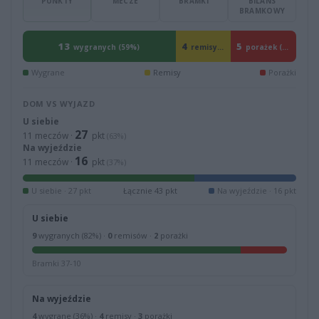
PUNKTY
MECZE
BRAMKI
BILANS
BRAMKOWY
13
4
5
wygranych (59%)
remisy (18%)
porażek (23%)
Wygrane
Remisy
Porażki
DOM VS WYJAZD
U siebie
27
11 meczów ·
pkt
(63%)
Na wyjeździe
16
11 meczów ·
pkt
(37%)
U siebie · 27 pkt
Łącznie 43 pkt
Na wyjeździe · 16 pkt
U siebie
9
wygranych (82%) ·
0
remisów ·
2
porażki
Bramki 37-10
Na wyjeździe
4
wygrane (36%) ·
4
remisy ·
3
porażki