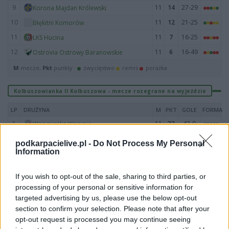
9
11
14
27-29
Korona Majdan Królewski
10
11
12
21-25
Błękitni Komorów
11
11
7
16-25
LKS Hucina
12
11
6
16-49
Ostrovia Ostrowy Baranowskie
M
mecze,
Pkt
punkty ·
zwycięstwo
remis
porażka
Kolbuszowianka II Kolbuszowa - mecze rozegrane na wyjeździe
LP
DRUŻYNA
M
PKT
GOLE
FORMA
1
11
33
43-9
Werynianka Werynia
2
11
24
35-18
Vigor Trzęsówka
podkarpacielive.pl -
Do Not Process My Personal
Information
3
11
16
25-16
Kolbuszowianka II Kolbuszowa
4
11
15
27-25
Raniżovia Raniżów
If you wish to opt-out of the sale, sharing to third parties, or
5
11
15
19-18
Huragan Przedbórz
processing of your personal or sensitive information for
6
11
15
30-24
KS Dzikowiec
targeted advertising by us, please use the below opt-out
section to confirm your selection. Please note that after your
7
11
15
12-14
Ceramika Hadykówka
opt-out request is processed you may continue seeing
8
11
13
25-36
LKS Hucina