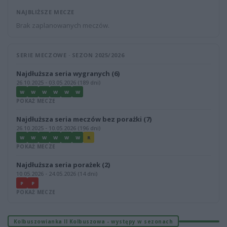
NAJBLIŻSZE MECZE
Brak zaplanowanych meczów.
SERIE MECZOWE · SEZON 2025/2026
Najdłuższa seria wygranych (6)
26.10.2025 - 03.05.2026 (189 dni)
W
W
W
W
W
W
POKAŻ MECZE
Najdłuższa seria meczów bez porażki (7)
26.10.2025 - 10.05.2026 (196 dni)
W
W
W
W
W
W
R
POKAŻ MECZE
Najdłuższa seria porażek (2)
10.05.2026 - 24.05.2026 (14 dni)
P
P
POKAŻ MECZE
Kolbuszowianka II Kolbuszowa - występy w sezonach