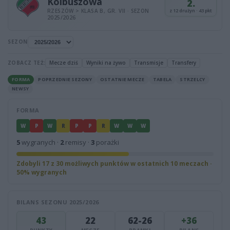
Kolbuszowa
2.
RZESZÓW > KLASA B, GR. VII · SEZON
z 12 drużyn · 43 pkt
2025/2026
SEZON
ZOBACZ TEŻ:
Mecze dziś
Wyniki na żywo
Transmisje
Transfery
FORMA
POPRZEDNIE SEZONY
OSTATNIE MECZE
TABELA
STRZELCY
NEWSY
FORMA
W
P
W
R
P
P
R
W
W
W
5
wygranych ·
2
remisy ·
3
porażki
Zdobyli 17 z 30 możliwych punktów w ostatnich 10 meczach ·
50% wygranych
BILANS SEZONU 2025/2026
43
22
62-26
+36