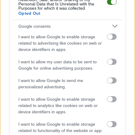
ZOBACZ WIĘCEJ (12)
Personal Data that Is Unrelated with the
Purposes for which it was collected.
Opted Out
Kolbuszowianka II Kolbuszowa - powiązane newsy
Google consents
Plan sparingów
Kolbuszowianki II
I want to allow Google to enable storage
related to advertising like cookies on web or
Kolbuszowa (zima
device identifiers in apps.
2017)
I want to allow my user data to be sent to
2017-02-17 22:00
Google for online advertising purposes.
Zawodnicy rezerw Kolbuszowianki poznali przeciwników, z
którymi spotkają się przed rozpoczęciem rundy rewanżowej.
I want to allow Google to send me
&nbsp; Drużna ta walczy w kolbuszowskiej grupie klasy B (grupa
personalized advertising.
6, podokręg Rzeszów). Jesienią zespół ten zdobył 32 punkty w
13 meczach, zajmuje drugie miejsce, który je...
I want to allow Google to enable storage
related to analytics like cookies on web or
Czytaj więcej
device identifiers in apps.
I want to allow Google to enable storage
Kolbuszowianka II Kolbuszowa - wszystkie powiązane
related to functionality of the website or app.
newsy