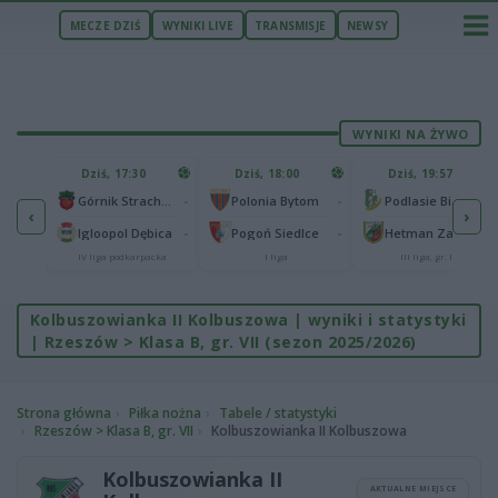
MECZE DZIŚ
WYNIKI LIVE
TRANSMISJE
NEWSY
WYNIKI NA ŻYWO
U
Dziś, 17:30
Dziś, 18:00
Dziś, 19:57
65
lonia Bydgoszcz
-
-
-
Górnik Strachocina
Polonia Bytom
Podlasie Biała Podlaska
‹
›
25
-
-
-
Igloopol Dębica
Pogoń Siedlce
Hetman Zamość
aliga
IV liga podkarpacka
I liga
III liga, gr. IV
Kolbuszowianka II Kolbuszowa | wyniki i statystyki
| Rzeszów > Klasa B, gr. VII (sezon 2025/2026)
Strona główna
Piłka nożna
Tabele / statystyki
Rzeszów > Klasa B, gr. VII
Kolbuszowianka II Kolbuszowa
Kolbuszowianka II
AKTUALNE MIEJSCE