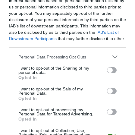
interest-based ads based on personal information utilized by
us or personal information disclosed to third parties prior to
9
11
10
13-31
Błękitni Komorów
your opt-out. You may separately opt-out of the further
10
11
6
17-46
Marmury Przyłęk
disclosure of your personal information by third parties on the
11
11
4
12-54
Ostrovia Ostrowy Baranowskie
IAB’s list of downstream participants. This information may
also be disclosed by us to third parties on the
IAB’s List of
12
11
3
15-51
Korona Majdan Królewski
Downstream Participants
that may further disclose it to other
M
mecze,
Pkt
punkty ·
zwycięstwo
remis
porażka
third parties.
Please note that this website/app uses one or more Google
Personal Data Processing Opt Outs
Kolbuszowianka II Kolbuszowa - strzelcy bramek
services and may gather and store information including but
not limited to your visit or usage behaviour. You may click to
I want to opt-out of the Sharing of my
LP.
PIŁKARZ
BRAMKI
personal data.
grant or deny consent to Google and its third-party tags to
Opted In
1
Igor Głuszko
5
use your data for below specified purposes in below Google
consent section.
I want to opt-out of the Sale of my
2
Łukasz Kożuchowski
3
Personal Data.
Opted In
3
Kacper Poborca
3
I want to opt-out of processing my
4
Szymon Zieliński
3
Personal Data for Targeted Advertising.
Opted In
5
Ksawier Kozinski
2
I want to opt-out of Collection, Use,
Retention, Sale, and/or Sharing of my