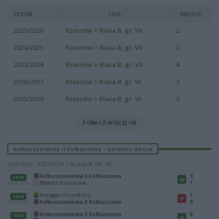
SEZON
LIGA
MIEJSCE
2025/2026
Rzeszów > Klasa B, gr. VII
2.
2024/2025
Rzeszów > Klasa B, gr. VII
3.
2023/2024
Rzeszów > Klasa B, gr. VII
4.
2016/2017
Rzeszów > Klasa B, gr. VI
3.
2015/2016
Rzeszów > Klasa B, gr. VI
3.
ZOBACZ WIĘCEJ (6)
Kolbuszowianka II Kolbuszowa - ostatnie mecze
2025/2026 · RZESZÓW > KLASA B, GR. VII
Kolbuszowianka II Kolbuszowa
3
14:00
W
Błękitni Komorów
1
14.06.2026
Huragan Przedbórz
1
14:00
P
Kolbuszowianka II Kolbuszowa
0
07.06.2026
Kolbuszowianka II Kolbuszowa
6
15:00
W