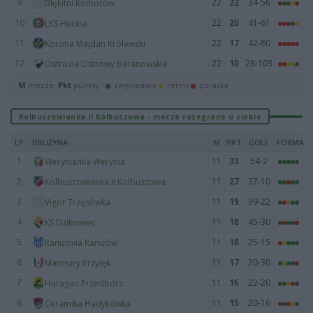
9
22
22
34-56
Błękitni Komorów
10
22
20
41-61
LKS Hucina
11
22
17
42-80
Korona Majdan Królewski
12
22
10
28-103
Ostrovia Ostrowy Baranowskie
M
mecze,
Pkt
punkty ·
zwycięstwo
remis
porażka
Kolbuszowianka II Kolbuszowa - mecze rozegrane u siebie
LP
DRUŻYNA
M
PKT
GOLE
FORMA
1
11
33
54-2
Werynianka Werynia
2
11
27
37-10
Kolbuszowianka II Kolbuszowa
3
11
19
39-22
Vigor Trzęsówka
4
11
18
45-30
KS Dzikowiec
5
11
18
25-15
Raniżovia Raniżów
6
11
17
20-30
Marmury Przyłęk
7
11
16
22-20
Huragan Przedbórz
8
11
15
20-16
Ceramika Hadykówka