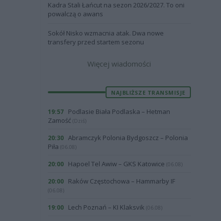
Kadra Stali Łańcut na sezon 2026/2027. To oni
powalczą o awans
Sokół Nisko wzmacnia atak. Dwa nowe
transfery przed startem sezonu
Więcej wiadomości
NAJBLIŻSZE TRANSMISJE
Podlasie Biała Podlaska – Hetman
19:57
Zamość
(Dziś)
Abramczyk Polonia Bydgoszcz – Polonia
20:30
Piła
(06.08)
Hapoel Tel Awiw – GKS Katowice
20:00
(06.08)
Raków Częstochowa – Hammarby IF
20:00
(06.08)
Lech Poznań – KI Klaksvik
19:00
(06.08)