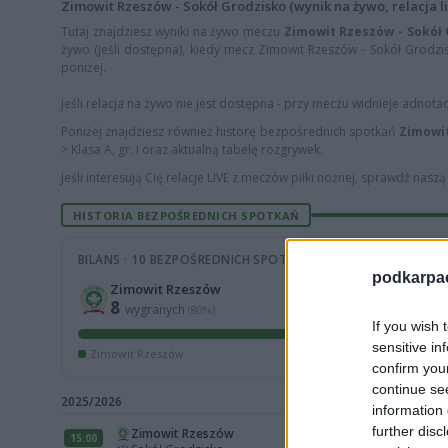
Zimowit Rzeszów - Sokół Grodzisko (wynik na żywo, relacja li
Tutaj znajdziesz wyniki na żywo meczu
Zimowit Rzeszów - Sokół
żywo (jeśli dostępna), kiedy mecz Zimowit Rzeszów - Sokół Grodzisk
poniżej.
Jeśli relacja na żywo nie jest dostępna - przy meczu widnieje adnota
Poniżej znajdziesz również historę bezpośrednich spotkań
Zimowit
> Klasa A, gr. I oraz aktualną tabelę rozgrywek.
Jeśli interesują Cię relacje LIVE z meczów piłki nożnej, sprawdź nasz
HISTORIA BEZPOŚREDNICH SPOTKAŃ
BILANS · 10 BEZPOŚREDNICH SPOTKAŃ
podkarpaci
Zimowit Rzeszów
8
wygranych
(80%)
If you wish 
sensitive in
Zimowit Rzeszów
confirm you
continue se
2025/2026
information 
further disc
Zimowit Rzeszów
15:00