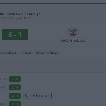
jka - Rzeszów > Klasa A, gr. I
2026-03-29, godz. 15:00
6
-
1
Sokół Grodzisko
EDNIE MECZE
TABELA
OSTATNIE MECZE
z
1 - 0
(32)
k
2 - 0
(45)
Konrad Tęczar
2 - 1
(55)
a
3 - 1
(63)