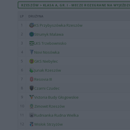
RZESZÓW > KLASA A, GR. I - MECZE ROZEGRANE NA WYJEŹDZ
LP
DRUŻYNA
1
KS Przybyszówka Rzeszów
2
Strumyk Malawa
3
LKS Trzebownisko
4
Novi Nosówka
5
GKS Niebylec
6
Junak Rzeszów
7
Resovia III
8
Czarni Czudec
9
Victoria Budy Głogowskie
10
Zimowit Rzeszów
11
Rudnianka Rudna Wielka
12
Wisłok Strzyżów