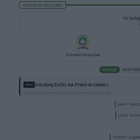
CENTRUM MECZOWE
15. kole
Zimowit Rzeszów
RELACJA
BEZPOŚR
OGLĄDAJ ŻUŻEL NA ŻYWO W CANAL+
Transmisje LIVE z meczów PGE Ekstraligi i Metalkas 2. Ekstraligi
Jakub Tabis
Jakub Guze
Szymon Gugał