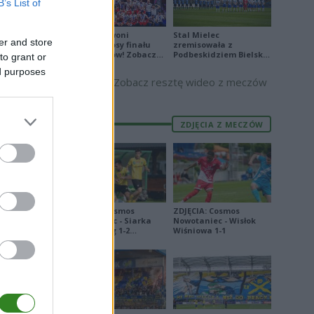
1
B’s List of
2
2
Biało-Czerwoni
Stal Mielec
er and store
odwrócili losy finału
zremisowała z
Ligi Narodów! Zobacz
Podbeskidziem Bielsko-
to grant or
skrót
Biała. Zobacz skrót
ed purposes
Zobacz resztę wideo z meczów
4
3
6
0
ZDJĘCIA Z MECZÓW
E
FORMA
ZDJĘCIA: Cosmos
ZDJĘCIA: Cosmos
Nowotaniec - Siarka
Nowotaniec - Wisłok
18
Tarnobrzeg 1-2
Wiśniowa 1-1
[PUCHAR POLSKI]
4
0
1
1