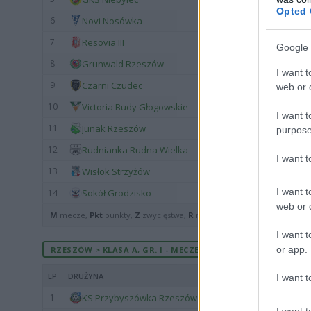
Opted 
6
Novi Nosówka
7
Resovia III
Google 
8
Grunwald Rzeszów
I want t
9
Czarni Czudec
web or d
10
Victoria Budy Głogowskie
I want t
11
Junak Rzeszów
purpose
12
Rudnianka Rudna Wielka
I want 
13
Wisłok Strzyżów
I want t
14
Sokół Grodzisko
web or d
M
mecze,
Pkt
punkty,
Z
zwycięstwa,
R
remisy,
P
porażki ·
zwycięst
I want t
or app.
RZESZÓW > KLASA A, GR. I - MECZE ROZEGRANE U SIEBIE
LP
DRUŻYNA
I want t
1
KS Przybyszówka Rzeszów
I want t