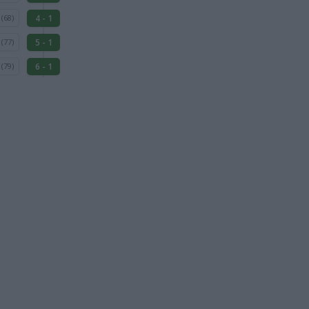
z
4 - 1
(68)
z
5 - 1
(77)
z
6 - 1
(79)