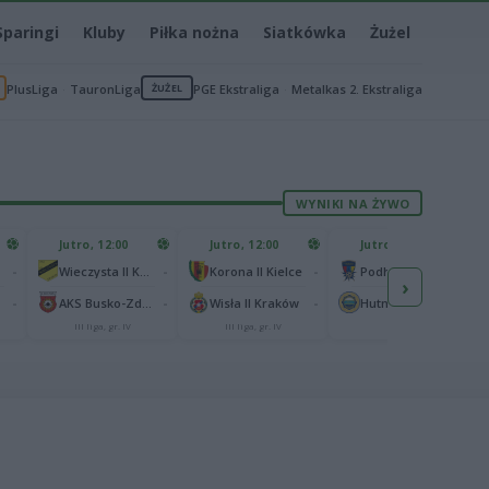
Sparingi
Kluby
Piłka nożna
Siatkówka
Żużel
PlusLiga
TauronLiga
ŻUŻEL
PGE Ekstraliga
Metalkas 2. Ekstraliga
WYNIKI NA ŻYWO
Jutro, 12:00
Jutro, 12:00
Jutro, 13:00
-
-
-
-
Wieczysta II Kraków
Korona II Kielce
Podhale Nowy Targ
›
-
-
-
-
AKS Busko-Zdrój
Wisła II Kraków
Hutnik Kraków
III liga, gr. IV
III liga, gr. IV
II liga