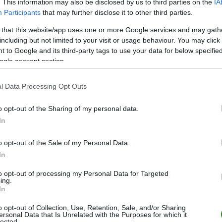
. This information may also be disclosed by us to third parties on the
IA
Participants
that may further disclose it to other third parties.
 that this website/app uses one or more Google services and may gath
including but not limited to your visit or usage behaviour. You may click 
 to Google and its third-party tags to use your data for below specifi
ogle consent section.
l Data Processing Opt Outs
o opt-out of the Sharing of my personal data.
ZOBACZ WIĘCEJ (6)
In
o opt-out of the Sale of my Personal Data.
M
PKT
Z
R
P
GOL
In
26
76
25
1
0
102-
to opt-out of processing my Personal Data for Targeted
26
57
18
3
5
52-2
ing.
In
26
44
13
5
8
54-4
26
43
13
4
9
68-5
o opt-out of Collection, Use, Retention, Sale, and/or Sharing
ersonal Data that Is Unrelated with the Purposes for which it
26
38
10
8
8
50-5
lected.