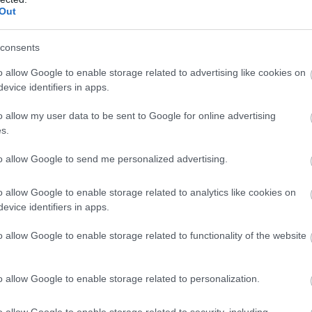
Out
26
37
10
7
9
55-4
26
34
9
7
10
44-4
consents
26
31
9
4
13
36-5
o allow Google to enable storage related to advertising like cookies on
26
30
8
6
12
48-5
evice identifiers in apps.
26
27
8
3
15
34-4
o allow my user data to be sent to Google for online advertising
26
27
7
6
13
40-6
s.
26
26
7
5
14
38-5
to allow Google to send me personalized advertising.
26
23
6
5
15
39-7
o allow Google to enable storage related to analytics like cookies on
26
19
5
4
17
26-7
evice identifiers in apps.
wo
remis
porażka
o allow Google to enable storage related to functionality of the website
M
PKT
Z
R
P
GOL
o allow Google to enable storage related to personalization.
13
39
13
0
0
58-1
o allow Google to enable storage related to security, including