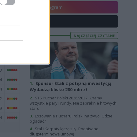
6
Instagram
0
X
8
6
NAJCZĘŚCIEJ CZYTANE
1
7
5
3
4
1.
Sponsor Stali z potężną inwestycją.
4
Wydadzą blisko 280 mln zł
2.
STS Puchar Polski 2026/2027. Znamy
2
wszystkie pary I rundy. Nie zabraknie hitowych
8
starć
3.
Losowanie Pucharu Polski na żywo. Gdzie
4
oglądać?
4.
Stal i Karpaty łączą siły. Podpisano
długoterminową umowę