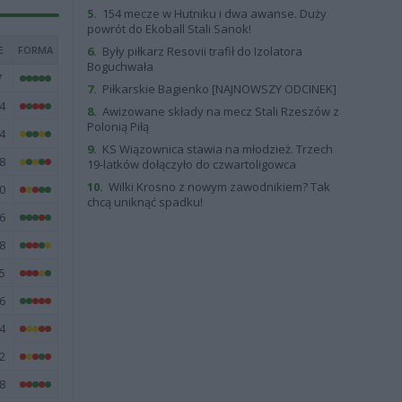
5.
154 mecze w Hutniku i dwa awanse. Duży
powrót do Ekoball Stali Sanok!
E
FORMA
6.
Były piłkarz Resovii trafił do Izolatora
Boguchwała
7
7.
Piłkarskie Bagienko [NAJNOWSZY ODCINEK]
4
8.
Awizowane składy na mecz Stali Rzeszów z
Polonią Piłą
4
9.
KS Wiązownica stawia na młodzież. Trzech
8
19-latków dołączyło do czwartoligowca
10.
Wilki Krosno z nowym zawodnikiem? Tak
0
chcą uniknąć spadku!
6
8
5
6
4
2
8