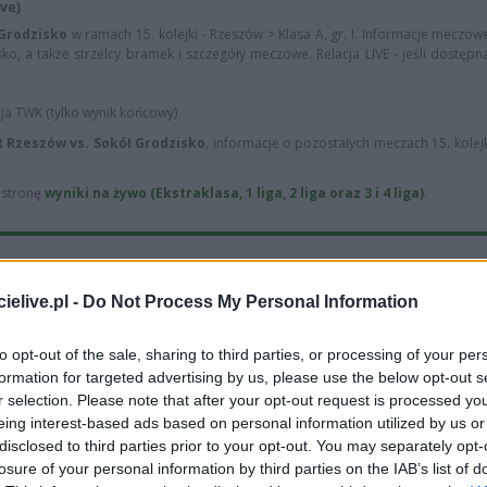
ve)
 Grodzisko
w ramach 15. kolejki - Rzeszów > Klasa A, gr. I. Informacje meczowe
o, a także strzelcy bramek i szczegóły meczowe. Relacja LIVE - jeśli dostępn
cja TWK (tylko wynik końcowy)
 Rzeszów vs. Sokół Grodzisko
, informacje o pozostałych meczach 15. kolej
ą stronę
wyniki na żywo (Ekstraklasa, 1 liga, 2 liga oraz 3 i 4 liga)
.
elive.pl -
Do Not Process My Personal Information
Sokół Grodzi
1
wygrana
(
to opt-out of the sale, sharing to third parties, or processing of your per
formation for targeted advertising by us, please use the below opt-out s
1
remis (10%)
Sokół 
r selection. Please note that after your opt-out request is processed y
eing interest-based ads based on personal information utilized by us or
disclosed to third parties prior to your opt-out. You may separately opt-
losure of your personal information by third parties on the IAB’s list of