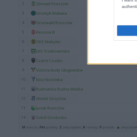
2
Zimowit Rzeszów
authenti
3
Strumyk Malawa
4
Grunwald Rzeszów
5
Resovia III
6
GKS Niebylec
7
LKS Trzebownisko
8
Czarni Czudec
9
Victoria Budy Głogowskie
10
Novi Nosówka
11
Rudnianka Rudna Wielka
12
Wisłok Strzyżów
13
Junak Rzeszów
14
Sokół Grodzisko
M
mecze,
Pkt
punkty,
Z
zwycięstwa,
R
remisy,
P
porażki ·
zwycięst