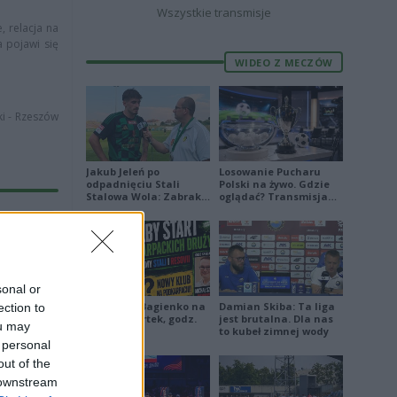
Wszystkie transmisje
, relacja na
a pojawi się
WIDEO Z MECZÓW
ki - Rzeszów
Jakub Jeleń po
Losowanie Pucharu
odpadnięciu Stali
Polski na żywo. Gdzie
Stalowa Wola: Zabrakło
oglądać? Transmisja
doświadczenia
TV i online (06.08.2026)
sko
10%)
sonal or
Piłkarskie Bagienko na
Damian Skiba: Ta liga
ection to
Grodzisko
żywo: czwartek, godz.
jest brutalna. Dla nas
ou may
17:00
to kubeł zimnej wody
 personal
out of the
 downstream
6