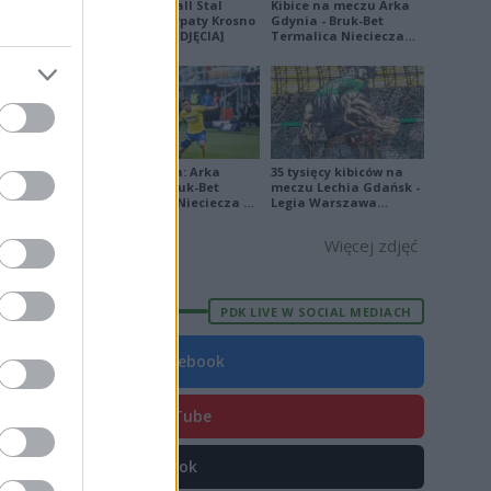
Derby Ekoball Stal
Kibice na meczu Arka
Sanok - Karpaty Krosno
Gdynia - Bruk-Bet
2
na remis [ZDJĘCIA]
Termalica Nieciecza
[ZDJĘCIA]
4
1
0
9
Ekstraklasa: Arka
35 tysięcy kibiców na
Gdynia - Bruk-Bet
meczu Lechia Gdańsk -
4
Termalica Nieciecza 2-
Legia Warszawa
3 [ZDJĘCIA]
[OPRAWA, ZDJĘCIA]
6
Więcej zdjęć
0
6
PDK LIVE W SOCIAL MEDIACH
Facebook
YouTube
E
FORMA
TikTok
1