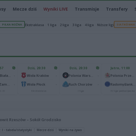
wsy
Mecze dziś
Wyniki LIVE
Transmisje
Transfery
PIŁKA NOŻNA
Ekstraklasa
1 liga
2 liga
3 liga
4 liga
Niższe ligi
SIATKÓWKA
:57
Dziś, 20:30
Dziś, 20:30
Jutro, 11:00
-
-
-
Podlasie Biała Podlaska
Wisła Kraków
Polonia Warszawa
Polonia Przemyśl
-
-
-
Hetman Zamość
Wisła Płock
Ruch Chorzów
Radomyślanka Radomyśl Wielki
r. IV
Ekstraklasa
I liga
IV liga podkarpacka
owit Rzeszów – Sokół Grodzisko
 I - tabela/statystyki
Mecze dziś
Wyniki na żywo