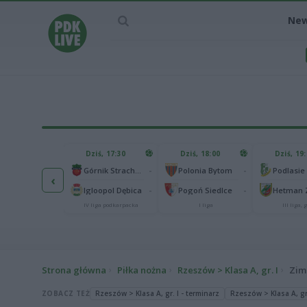
Ne
IEC MECZU
Dziś, 17:30
Dziś, 18:00
Dziś, 19
65
Abramczyk Polonia Bydgoszcz
-
-
Górnik Strachocina
Polonia Bytom
‹
25
onia Piła
-
-
Igloopol Dębica
Pogoń Siedlce
kas 2. Ekstraliga
IV liga podkarpacka
I liga
III liga, g
Strona główna
Piłka nożna
Rzeszów > Klasa A, gr. I
Zim
ZOBACZ TEŻ
Rzeszów > Klasa A, gr. I - terminarz
Rzeszów > Klasa A, gr.