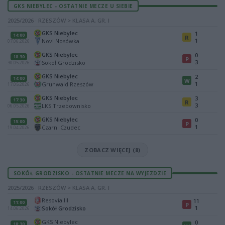
GKS NIEBYLEC - OSTATNIE MECZE U SIEBIE
2025/2026 · RZESZÓW > KLASA A, GR. I
GKS Niebylec
1
14:00
R
1
Novi Nosówka
07.06.2026
GKS Niebylec
0
18:30
P
3
Sokół Grodzisko
30.05.2026
GKS Niebylec
2
14:00
W
1
Grunwald Rzeszów
17.05.2026
GKS Niebylec
3
17:30
R
3
LKS Trzebownisko
06.05.2026
GKS Niebylec
0
15:00
P
1
Czarni Czudec
19.04.2026
ZOBACZ WIĘCEJ (8)
SOKÓŁ GRODZISKO - OSTATNIE MECZE NA WYJEZDZIE
2025/2026 · RZESZÓW > KLASA A, GR. I
Resovia III
11
11:00
P
1
Sokół Grodzisko
14.06.2026
GKS Niebylec
0
18:30