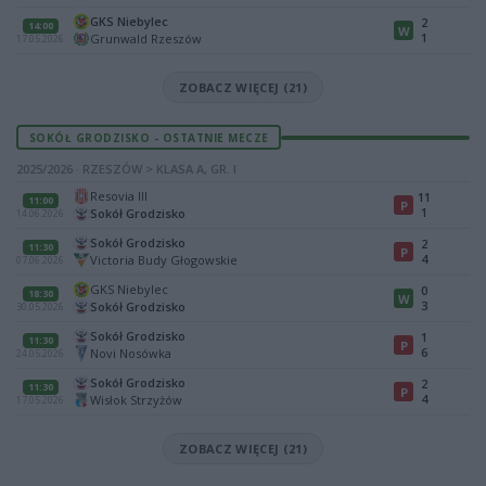
GKS Niebylec
2
14:00
W
1
Grunwald Rzeszów
17.05.2026
ZOBACZ WIĘCEJ (21)
SOKÓŁ GRODZISKO - OSTATNIE MECZE
2025/2026 · RZESZÓW > KLASA A, GR. I
Resovia III
11
11:00
P
1
Sokół Grodzisko
14.06.2026
Sokół Grodzisko
2
11:30
P
4
Victoria Budy Głogowskie
07.06.2026
GKS Niebylec
0
18:30
W
3
Sokół Grodzisko
30.05.2026
Sokół Grodzisko
1
11:30
P
6
Novi Nosówka
24.05.2026
Sokół Grodzisko
2
11:30
P
4
Wisłok Strzyżów
17.05.2026
ZOBACZ WIĘCEJ (21)