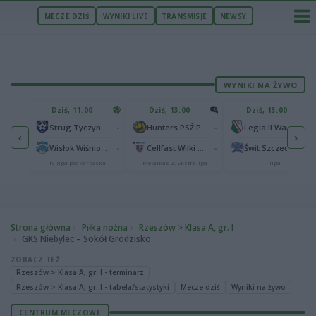
MECZE DZIŚ
WYNIKI LIVE
TRANSMISJE
NEWSY
WYNIKI NA ŻYWO
U
Dziś, 11:00
Dziś, 13:00
Dziś, 13:00
2
Podbeskidzie Bielsko-Biała
-
-
-
Strug Tyczyn
Hunters PSŻ Poznań
Legia II Warszawa
‹
›
2
sk
-
-
-
Wisłok Wiśniowa
Cellfast Wilki Krosno
Świt Szczecin
IV liga podkarpacka
Metalkas 2. Ekstraliga
II liga
Strona główna
Piłka nożna
Rzeszów > Klasa A, gr. I
GKS Niebylec – Sokół Grodzisko
ZOBACZ TEŻ
Rzeszów > Klasa A, gr. I - terminarz
Rzeszów > Klasa A, gr. I - tabela/statystyki
Mecze dziś
Wyniki na żywo
CENTRUM MECZOWE