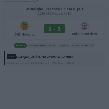
24. kolejka - Rzeszów > Klasa A, gr. I
2026-05-30, godz. 18:30
0
-
3
Sokół Grodzisko
GKS Niebylec
RELACJA
BEZPOŚREDNIE MECZE
TABELA
OSTATNIE MECZE
OGLĄDAJ ŻUŻEL NA ŻYWO W CANAL+
Transmisje LIVE z meczów PGE Ekstraligi i Metalkas 2. Ekstraligi