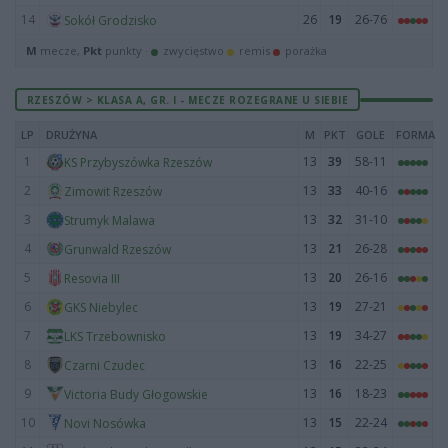
14
26
19
26-76
Sokół Grodzisko
M
mecze,
Pkt
punkty ·
zwycięstwo
remis
porażka
RZESZÓW > KLASA A, GR. I - MECZE ROZEGRANE U SIEBIE
LP
DRUŻYNA
M
PKT
GOLE
FORMA
1
13
39
58-11
KS Przybyszówka Rzeszów
2
13
33
40-16
Zimowit Rzeszów
3
13
32
31-10
Strumyk Malawa
4
13
21
26-28
Grunwald Rzeszów
5
13
20
26-16
Resovia III
6
13
19
27-21
GKS Niebylec
7
13
19
34-27
LKS Trzebownisko
8
13
16
22-25
Czarni Czudec
9
13
16
18-23
Victoria Budy Głogowskie
10
13
15
22-24
Novi Nosówka