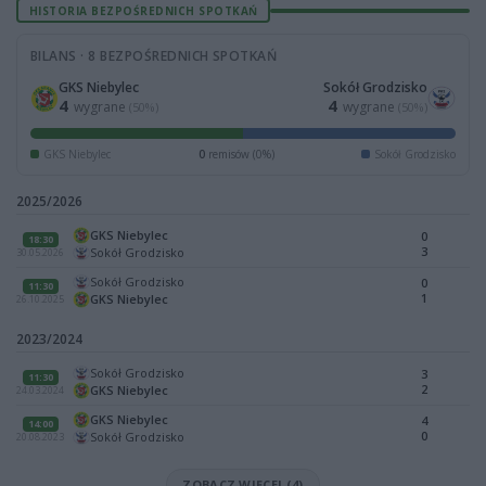
HISTORIA BEZPOŚREDNICH SPOTKAŃ
BILANS · 8 BEZPOŚREDNICH SPOTKAŃ
GKS Niebylec
Sokół Grodzisko
4
4
wygrane
wygrane
(50%)
(50%)
GKS Niebylec
0
remisów (0%)
Sokół Grodzisko
2025/2026
GKS Niebylec
0
18:30
3
Sokół Grodzisko
30.05.2026
Sokół Grodzisko
0
11:30
1
GKS Niebylec
26.10.2025
2023/2024
Sokół Grodzisko
3
11:30
2
GKS Niebylec
24.03.2024
GKS Niebylec
4
14:00
0
Sokół Grodzisko
20.08.2023
ZOBACZ WIĘCEJ (4)