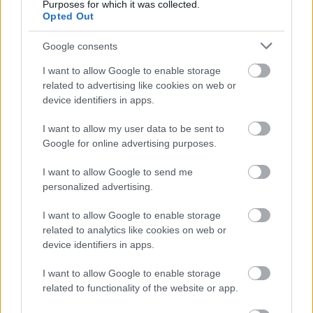
Purposes for which it was collected.
drużyna radzi sobie w sezonie 2025/2026 rozgrywek Rzeszów > Klasa A,
Opted Out
gr. I przed własną publicznością? Na tej stronie możecie zobaczyć tabelę
uwzględniającą tylko mecze u siebie. W tabeli biorącej pod uwagę tylko
mecze wyjazdowe możecie natomiast sprawdzić jak spisuje się klub
Google consents
Sokół Grodzisko
.
I want to allow Google to enable storage
Rzeszów > Klasa A, gr. I - sytuacja w tabeli
related to advertising like cookies on web or
Przed meczami 24. kolejki - Rzeszów > Klasa A, gr. I gospodarze (GKS
device identifiers in apps.
Niebylec) zajmują
5. miejsce
w tabeli. Goście (Sokół Grodzisko) plasują
się na
13. miejscu.
I want to allow my user data to be sent to
Poniżej znajdziesz także ostatnie mecze obu drużyn oraz statystyki
Google for online advertising purposes.
bramkowe.
I want to allow Google to send me
GKS Niebylec vs. Sokół Grodzisko - relacja, wynik na żywo,
personalized advertising.
transmisja
Wynik meczu GKS Niebylec - Sokół Grodzisko znajdziesz na naszej stronie
I want to allow Google to enable storage
zaraz po jego zakończeniu. Jeżeli szukasz informacji meczowych, zajrzyj
related to analytics like cookies on web or
tutaj:
GKS Niebylec vs. Sokół Grodzisko - wynik, składy, strzelcy
device identifiers in apps.
Jeżeli w internecie lub TV dostępna jest
transmisja na żywo z meczu
GKS Niebylec vs. Sokół Grodzisko
albo innych spotkań Rzeszów >
I want to allow Google to enable storage
Klasa A, gr. I na pewno znajdziesz takie informacje na naszym portalu.
related to functionality of the website or app.
Możliwe jednak, że nigdzie nie pojawi się stream online z tego pojedynku.
Śledź portal podkarpacieLIVE.pl i bądź na bieżąco.