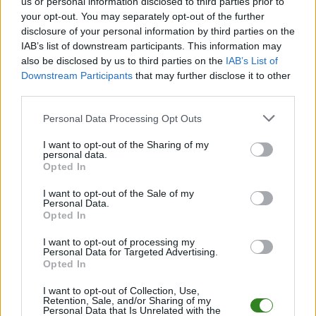
us or personal information disclosed to third parties prior to
spotkania
, a także dane meczowe, jeśli są dostępne.
your opt-out. You may separately opt-out of the further
Pełny harmonogram rozgrywek dostępny jest tutaj:
disclosure of your personal information by third parties on the
Rzeszów > Klasa A,
gr. I - terminarz
.
IAB’s list of downstream participants. This information may
also be disclosed by us to third parties on the
IAB’s List of
Informacje o składach i strzelcach
Downstream Participants
that may further disclose it to other
W miarę dostępności danych, publikujemy
składy wyjściowe,
third parties.
rezerwowych, zmiany oraz listę strzelców bramek
. Informacje te
aktualizujemy zależnie od poziomu ligi i dostępnych źródeł.
Please note that this website/app uses one or more Google
Personal Data Processing Opt Outs
services and may gather and store information including but
Śledź mecze swojej drużyny
not limited to your visit or usage behaviour. You may click to
I want to opt-out of the Sharing of my
Jeśli jesteś kibicem klubu GKS Niebylec lub Sokół Grodzisko - zaglądaj
personal data.
grant or deny consent to Google and its third-party tags to
tutaj częściej. Nasz serwis regularnie dostarcza informacje o
terminach
Opted In
use your data for below specified purposes in below Google
meczów, wynikach, transferach i newsach klubowych
.
consent section.
I want to opt-out of the Sale of my
PodkarpacieLive.pl to największa baza
meczów lokalnych drużyn
Personal Data.
piłkarskich
w województwie. Sprawdź nasze relacje, śledź ulubioną ligę i
Opted In
bądź na bieżąco z wydarzeniami z boisk!
I want to opt-out of processing my
Analiza przed meczem: GKS Niebylec vs Sokół Grodzisko
Personal Data for Targeted Advertising.
Opted In
Mecz
GKS Niebylec - Sokół Grodzisko
odbędzie się w ramach 24.
kolejki - Rzeszów > Klasa A, gr. I. Spotkanie zostanie rozegrane w dniu 30
maja 2026. Początek meczu o godz. 18:30.
I want to opt-out of Collection, Use,
Retention, Sale, and/or Sharing of my
GKS Niebylec
przystępuje do tego spotkania w roli gospodarza. Jak
Personal Data that Is Unrelated with the