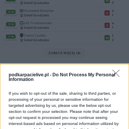
W
3
Sokół Grodzisko
30.05.2026
Grunwald Rzeszów
3
16:00
P
1
Sokół Grodzisko
09.05.2026
LKS Trzebownisko
4
15:00
P
1
Sokół Grodzisko
26.04.2026
Czarni Czudec
1
11:00
W
2
Sokół Grodzisko
12.04.2026
ZOBACZ WIĘCEJ (8)
Mecz GKS Niebylec - Sokół Grodzisko (Rzeszów > Klasa A, gr. I)
Spotkanie pomiędzy
GKS Niebylec i Sokół Grodzisko
rozegrane
podkarpacielive.pl -
Do Not Process My Personal
zostanie w ramach Rzeszów > Klasa A, gr. I (24. kolejki - Rzeszów > Klasa A,
Information
gr. I).
Na stronie
PodkarpacieLive.pl
znajdziesz
wynik meczu, strzelców
If you wish to opt-out of the sale, sharing to third parties, or
bramek, kartki, składy, statystyki i informacje o przebiegu
processing of your personal or sensitive information for
spotkania
. To kompletne źródło danych dla kibiców i pasjonatów
targeted advertising by us, please use the below opt-out
lokalnej piłki nożnej. Jeżeli aktualnie nie widzisz tutaj danych z pewnością
pracujemy nad tym żeby je uzupełnić.
section to confirm your selection. Please note that after your
opt-out request is processed you may continue seeing
Wynik meczu GKS Niebylec vs Sokół Grodzisko
interest-based ads based on personal information utilized by
Po zakończeniu spotkania automatycznie publikujemy
oficjalny wynik