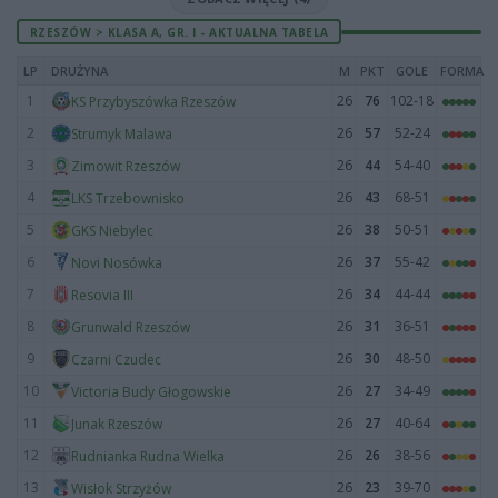
RZESZÓW > KLASA A, GR. I - AKTUALNA TABELA
LP
DRUŻYNA
M
PKT
GOLE
FORMA
1
26
76
102-18
KS Przybyszówka Rzeszów
2
26
57
52-24
Strumyk Malawa
3
26
44
54-40
Zimowit Rzeszów
4
26
43
68-51
LKS Trzebownisko
5
26
38
50-51
GKS Niebylec
6
26
37
55-42
Novi Nosówka
7
26
34
44-44
Resovia III
8
26
31
36-51
Grunwald Rzeszów
9
26
30
48-50
Czarni Czudec
10
26
27
34-49
Victoria Budy Głogowskie
11
26
27
40-64
Junak Rzeszów
12
26
26
38-56
Rudnianka Rudna Wielka
13
26
23
39-70
Wisłok Strzyżów