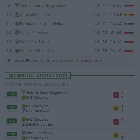
9
13
11
16-26
Victoria Budy Głogowskie
10
13
11
14-24
Zimowit Rzeszów
11
13
11
15-32
Rudnianka Rudna Wielka
12
13
10
21-38
Wisłok Strzyżów
13
13
10
15-42
Sokół Grodzisko
14
13
10
10-23
Grunwald Rzeszów
M
mecze,
Pkt
punkty ·
zwycięstwo
remis
porażka
GKS NIEBYLEC - OSTATNIE MECZE
2025/2026 · RZESZÓW > KLASA A, GR. I
Victoria Budy Głogowskie
3
11:00
P
1
GKS Niebylec
14.06.2026
GKS Niebylec
1
14:00
R
1
Novi Nosówka
07.06.2026
GKS Niebylec
0
18:30
P
3
Sokół Grodzisko
30.05.2026
Wisłok Strzyżów
3
15:00
R
3
GKS Niebylec
24.05.2026