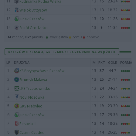
11
13
15
23-24
Rudnianka Rudna Wielka
12
13
13
18-32
Wisłok Strzyżów
13
13
10
11-28
Junak Rzeszów
14
13
9
11-34
Sokół Grodzisko
M
mecze,
Pkt
punkty ·
zwycięstwo
remis
porażka
RZESZÓW > KLASA A, GR. I - MECZE ROZEGRANE NA WYJEŹDZIE
LP
DRUŻYNA
M
PKT
GOLE
FORMA
1
13
37
44-7
KS Przybyszówka Rzeszów
2
13
25
21-14
Strumyk Malawa
3
13
24
34-24
LKS Trzebownisko
4
13
22
33-18
Novi Nosówka
5
13
19
23-30
GKS Niebylec
6
13
17
29-36
Junak Rzeszów
7
13
14
18-28
Resovia III
8
13
14
26-25
Czarni Czudec