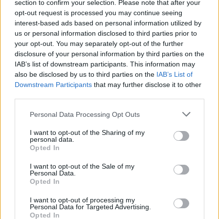
section to confirm your selection. Please note that after your
Wynik meczu Strzelec Frysztak vs Karpaty Klimkówka
opt-out request is processed you may continue seeing
Po zakończeniu spotkania automatycznie publikujemy
oficjalny wynik
interest-based ads based on personal information utilized by
spotkania
, a także dane meczowe, jeśli są dostępne.
us or personal information disclosed to third parties prior to
your opt-out. You may separately opt-out of the further
Pełny harmonogram rozgrywek dostępny jest tutaj:
Krosno > Klasa
Okręgowa - terminarz
disclosure of your personal information by third parties on the
.
IAB’s list of downstream participants. This information may
Informacje o składach i strzelcach
also be disclosed by us to third parties on the
IAB’s List of
W miarę dostępności danych, publikujemy
składy wyjściowe,
Downstream Participants
that may further disclose it to other
rezerwowych, zmiany oraz listę strzelców bramek
. Informacje te
third parties.
aktualizujemy zależnie od poziomu ligi i dostępnych źródeł.
Please note that this website/app uses one or more Google
Personal Data Processing Opt Outs
Śledź mecze swojej drużyny
services and may gather and store information including but
Jeśli jesteś kibicem klubu Strzelec Frysztak lub Karpaty Klimkówka -
not limited to your visit or usage behaviour. You may click to
I want to opt-out of the Sharing of my
zaglądaj tutaj częściej. Nasz serwis regularnie dostarcza informacje o
personal data.
grant or deny consent to Google and its third-party tags to
terminach meczów, wynikach, transferach i newsach klubowych
.
Opted In
use your data for below specified purposes in below Google
PodkarpacieLive.pl to największa baza
meczów lokalnych drużyn
consent section.
I want to opt-out of the Sale of my
piłkarskich
w województwie. Sprawdź nasze relacje, śledź ulubioną ligę i
Personal Data.
bądź na bieżąco z wydarzeniami z boisk!
Opted In
Analiza przed meczem: Strzelec Frysztak vs Karpaty Klimkówka
I want to opt-out of processing my
Mecz
Strzelec Frysztak - Karpaty Klimkówka
Personal Data for Targeted Advertising.
odbędzie się w ramach
Opted In
21. kolejki - Krosno > Klasa Okręgowa. Spotkanie zostanie rozegrane w