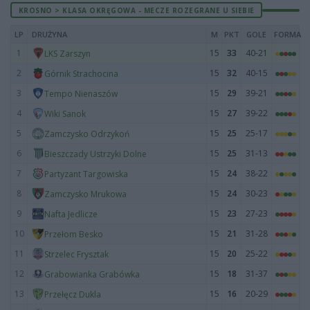
KROSNO > KLASA OKRĘGOWA - MECZE ROZEGRANE U SIEBIE
LP
DRUŻYNA
M
PKT
GOLE
FORMA
1
15
33
40-21
LKS Zarszyn
2
15
32
40-15
Górnik Strachocina
3
15
29
39-21
Tempo Nienaszów
4
15
27
39-22
Wiki Sanok
5
15
25
25-17
Zamczysko Odrzykoń
6
15
25
31-13
Bieszczady Ustrzyki Dolne
7
15
24
38-22
Partyzant Targowiska
8
15
24
30-23
Zamczysko Mrukowa
9
15
23
27-23
Nafta Jedlicze
10
15
21
31-28
Przełom Besko
11
15
20
25-22
Strzelec Frysztak
12
15
18
31-37
Grabowianka Grabówka
13
15
16
20-29
Przełęcz Dukla