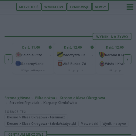
MECZE DZIŚ
WYNIKI LIVE
TRANSMISJE
NEWSY
WYNIKI NA ŻYWO
U
Dziś, 11:00
Dziś, 12:00
Dziś, 12:00
1
Polonia Warszawa
-
-
-
Polonia Przemyśl
Wieczysta II Kraków
Korona II Kielce
‹
›
1
ów
-
-
-
Radomyślanka Radomyśl Wielki
AKS Busko-Zdrój
Wisła II Kraków
IV liga podkarpacka
III liga, gr. IV
III liga, gr. IV
Strona główna
Piłka nożna
Krosno > Klasa Okręgowa
Strzelec Frysztak – Karpaty Klimkówka
ZOBACZ TEŻ
Krosno > Klasa Okręgowa - terminarz
Krosno > Klasa Okręgowa - tabela/statystyki
Mecze dziś
Wyniki na żywo
CENTRUM MECZOWE