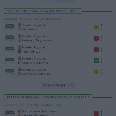
STRZELEC FRYSZTAK - OSTATNIE MECZE U SIEBIE
2025/2026 · KROSNO > KLASA OKRĘGOWA
Strzelec Frysztak
2
17:00
R
2
Wiki Sanok
13.06.2026
Strzelec Frysztak
0
15:00
P
2
Partyzant Targowiska
24.05.2026
Strzelec Frysztak
0
16:00
P
1
Nafta Jedlicze
03.05.2026
Strzelec Frysztak
2
16:00
W
0
Karpaty Klimkówka
19.04.2026
Strzelec Frysztak
1
12:00
R
1
Zamczysko Odrzykoń
04.04.2026
ZOBACZ WIĘCEJ (10)
KARPATY KLIMKÓWKA - OSTATNIE MECZE NA WYJEZDZIE
2025/2026 · KROSNO > KLASA OKRĘGOWA
Grabowianka Grabówka
3
15:00
P
2
Karpaty Klimkówka
07.06.2026