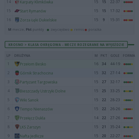
14
15
15
22-37
Karpaty Klimkówka
15
15
15
17-32
Start Rymanów
16
15
9
15-31
Zorza Łęki Dukielskie
M
mecze,
Pkt
punkty ·
zwycięstwo
remis
porażka
KROSNO > KLASA OKRĘGOWA - MECZE ROZEGRANE NA WYJEŹDZIE
LP
DRUŻYNA
M
PKT
GOLE
FORMA
1
16
34
44-19
Przełom Besko
2
15
32
27-14
Górnik Strachocina
3
15
27
32-17
Partyzant Targowiska
4
15
25
33-25
Bieszczady Ustrzyki Dolne
5
15
22
28-23
Wiki Sanok
6
15
22
26-26
Tempo Nienaszów
7
14
22
27-26
Przełęcz Dukla
8
15
21
35-24
LKS Zarszyn
9
15
20
22-27
Nafta Jedlicze