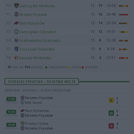
10
15
19
19-28
Zamczysko Mrukowa
11
15
16
26-48
Strzelec Frysztak
12
15
14
23-34
Start Rymanów
13
15
13
19-31
Zamczysko Odrzykoń
14
15
8
12-38
Grabowianka Grabówka
15
15
6
8-39
Zorza Łęki Dukielskie
16
15
4
12-51
Karpaty Klimkówka
M
mecze,
Pkt
punkty ·
zwycięstwo
remis
porażka
STRZELEC FRYSZTAK - OSTATNIE MECZE
2025/2026 · KROSNO > KLASA OKRĘGOWA
Strzelec Frysztak
2
17:00
R
2
Wiki Sanok
13.06.2026
Start Rymanów
2
15:00
W
4
Strzelec Frysztak
07.06.2026
Przełęcz Dukla
4
18:00
P
1
Strzelec Frysztak
03.06.2026