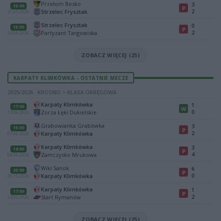
Przełom Besko
3
16:00
P
2
Strzelec Frysztak
31.05.2026
Strzelec Frysztak
0
15:00
P
2
Partyzant Targowiska
24.05.2026
ZOBACZ WIĘCEJ (25)
KARPATY KLIMKÓWKA - OSTATNIE MECZE
2025/2026 · KROSNO > KLASA OKRĘGOWA
Karpaty Klimkówka
1
17:00
W
0
Zorza Łęki Dukielskie
13.06.2026
Grabowianka Grabówka
3
15:00
P
2
Karpaty Klimkówka
07.06.2026
Karpaty Klimkówka
3
14:00
P
4
Zamczysko Mrukowa
04.06.2026
Wiki Sanok
6
20:00
P
0
Karpaty Klimkówka
29.05.2026
Karpaty Klimkówka
1
17:00
P
2
Start Rymanów
23.05.2026
ZOBACZ WIĘCEJ (25)