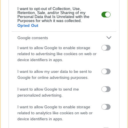
dniu 19 kwietnia 2026. Początek meczu o godz. 16:00.
I want to opt-out of Collection, Use,
Strzelec Frysztak
przystępuje do tego spotkania w roli gospodarza. Jak
Retention, Sale, and/or Sharing of my
drużyna radzi sobie w sezonie 2025/2026 rozgrywek Krosno > Klasa
Personal Data that Is Unrelated with the
Purposes for which it was collected.
Okręgowa przed własną publicznością? Na tej stronie możecie zobaczyć
Opted Out
tabelę uwzględniającą tylko mecze u siebie. W tabeli biorącej pod uwagę
tylko mecze wyjazdowe możecie natomiast sprawdzić jak spisuje się klub
Karpaty Klimkówka
.
Google consents
Krosno > Klasa Okręgowa - sytuacja w tabeli
I want to allow Google to enable storage
Przed meczami 21. kolejki - Krosno > Klasa Okręgowa gospodarze
related to advertising like cookies on web or
(Strzelec Frysztak) zajmują
11. miejsce
w tabeli. Goście (Karpaty
device identifiers in apps.
Klimkówka) plasują się na
16. miejscu.
I want to allow my user data to be sent to
Poniżej znajdziesz także ostatnie mecze obu drużyn oraz statystyki
bramkowe.
Google for online advertising purposes.
Strzelec Frysztak vs. Karpaty Klimkówka - relacja, wynik na żywo,
I want to allow Google to send me
transmisja
personalized advertising.
Wynik meczu Strzelec Frysztak - Karpaty Klimkówka znajdziesz na naszej
stronie zaraz po jego zakończeniu. Jeżeli szukasz informacji meczowych,
I want to allow Google to enable storage
zajrzyj tutaj:
Strzelec Frysztak vs. Karpaty Klimkówka - wynik,
related to analytics like cookies on web or
składy, strzelcy
device identifiers in apps.
Jeżeli w internecie lub TV dostępna jest
transmisja na żywo z meczu
Strzelec Frysztak vs. Karpaty Klimkówka
albo innych spotkań