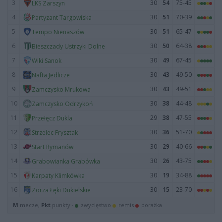
3
30
54
75-45
LKS Zarszyn
4
30
51
70-39
Partyzant Targowiska
5
30
51
65-47
Tempo Nienaszów
6
30
50
64-38
Bieszczady Ustrzyki Dolne
7
30
49
67-45
Wiki Sanok
8
30
43
49-50
Nafta Jedlicze
9
30
43
49-51
Zamczysko Mrukowa
10
30
38
44-48
Zamczysko Odrzykoń
11
29
38
47-55
Przełęcz Dukla
12
30
36
51-70
Strzelec Frysztak
13
30
29
40-66
Start Rymanów
14
30
26
43-75
Grabowianka Grabówka
15
30
19
34-88
Karpaty Klimkówka
16
30
15
23-70
Zorza Łęki Dukielskie
M
mecze,
Pkt
punkty ·
zwycięstwo
remis
porażka