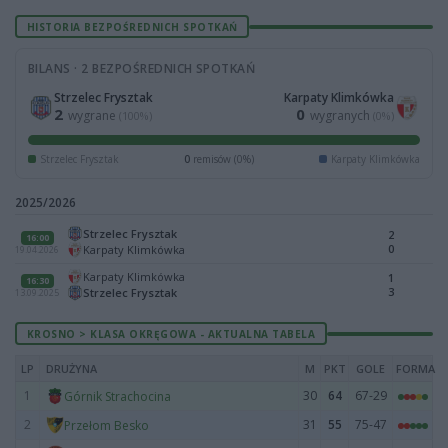
HISTORIA BEZPOŚREDNICH SPOTKAŃ
BILANS · 2 BEZPOŚREDNICH SPOTKAŃ
Strzelec Frysztak
Karpaty Klimkówka
2
0
wygrane
wygranych
(100%)
(0%)
Strzelec Frysztak
0
remisów (0%)
Karpaty Klimkówka
2025/2026
Strzelec Frysztak
2
16:00
0
Karpaty Klimkówka
19.04.2026
Karpaty Klimkówka
1
16:30
3
Strzelec Frysztak
13.09.2025
KROSNO > KLASA OKRĘGOWA - AKTUALNA TABELA
LP
DRUŻYNA
M
PKT
GOLE
FORMA
1
30
64
67-29
Górnik Strachocina
2
31
55
75-47
Przełom Besko