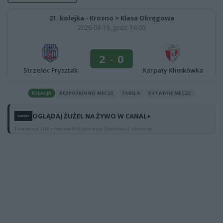
21. kolejka - Krosno > Klasa Okręgowa
2026-04-19, godz. 16:00
2
-
0
Strzelec Frysztak
Karpaty Klimkówka
RELACJA
BEZPOŚREDNIE MECZE
TABELA
OSTATNIE MECZE
OGLĄDAJ ŻUŻEL NA ŻYWO W CANAL+
Transmisje LIVE z meczów PGE Ekstraligi i Metalkas 2. Ekstraligi