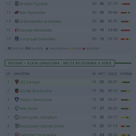
12
30
36
51-70
Strzelec Frysztak
13
30
29
40-66
Start Rymanów
14
30
26
43-75
Grabowianka Grabówka
15
30
19
34-88
Karpaty Klimkówka
16
30
15
23-70
Zorza Łęki Dukielskie
M
mecze,
Pkt
punkty ·
zwycięstwo
remis
porażka
KROSNO > KLASA OKRĘGOWA - MECZE ROZEGRANE U SIEBIE
LP
DRUŻYNA
M
PKT
GOLE
FORMA
1
15
33
40-21
LKS Zarszyn
2
15
32
40-15
Górnik Strachocina
3
15
29
39-21
Tempo Nienaszów
4
15
27
39-22
Wiki Sanok
5
15
25
25-17
Zamczysko Odrzykoń
6
15
25
31-13
Bieszczady Ustrzyki Dolne
7
15
24
38-22
Partyzant Targowiska