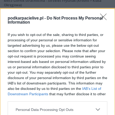
Mecz Górnik Strachocina - Strzelec Frysztak (Krosno > Klasa
Okręgowa)
Spotkanie pomiędzy
Górnik Strachocina i Strzelec Frysztak
rozegrane zostanie w ramach Krosno > Klasa Okręgowa (25. kolejki -
podkarpacielive.pl -
Do Not Process My Personal
Krosno > Klasa Okręgowa).
Information
Na stronie
PodkarpacieLive.pl
znajdziesz
wynik meczu, strzelców
bramek, kartki, składy, statystyki i informacje o przebiegu
If you wish to opt-out of the sale, sharing to third parties, or
spotkania
. To kompletne źródło danych dla kibiców i pasjonatów
processing of your personal or sensitive information for
lokalnej piłki nożnej. Jeżeli aktualnie nie widzisz tutaj danych z pewnością
targeted advertising by us, please use the below opt-out
pracujemy nad tym żeby je uzupełnić.
section to confirm your selection. Please note that after your
Wynik meczu Górnik Strachocina vs Strzelec Frysztak
opt-out request is processed you may continue seeing
Po zakończeniu spotkania automatycznie publikujemy
oficjalny wynik
interest-based ads based on personal information utilized by
spotkania
, a także dane meczowe, jeśli są dostępne.
us or personal information disclosed to third parties prior to
your opt-out. You may separately opt-out of the further
Pełny harmonogram rozgrywek dostępny jest tutaj:
Krosno > Klasa
Okręgowa - terminarz
disclosure of your personal information by third parties on the
.
IAB’s list of downstream participants. This information may
Informacje o składach i strzelcach
also be disclosed by us to third parties on the
IAB’s List of
W miarę dostępności danych, publikujemy
składy wyjściowe,
Downstream Participants
that may further disclose it to other
rezerwowych, zmiany oraz listę strzelców bramek
. Informacje te
third parties.
aktualizujemy zależnie od poziomu ligi i dostępnych źródeł.
Please note that this website/app uses one or more Google
Personal Data Processing Opt Outs
Śledź mecze swojej drużyny
services and may gather and store information including but