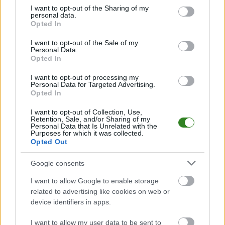
Jeśli jesteś kibicem klubu Górnik Strachocina lub Strzelec Frysztak -
not limited to your visit or usage behaviour. You may click to
I want to opt-out of the Sharing of my
zaglądaj tutaj częściej. Nasz serwis regularnie dostarcza informacje o
personal data.
grant or deny consent to Google and its third-party tags to
terminach meczów, wynikach, transferach i newsach klubowych
.
Opted In
use your data for below specified purposes in below Google
PodkarpacieLive.pl to największa baza
meczów lokalnych drużyn
consent section.
I want to opt-out of the Sale of my
piłkarskich
w województwie. Sprawdź nasze relacje, śledź ulubioną ligę i
Personal Data.
bądź na bieżąco z wydarzeniami z boisk!
Opted In
Analiza przed meczem: Górnik Strachocina vs Strzelec Frysztak
I want to opt-out of processing my
Mecz
Górnik Strachocina - Strzelec Frysztak
Personal Data for Targeted Advertising.
odbędzie się w ramach
Opted In
25. kolejki - Krosno > Klasa Okręgowa. Spotkanie zostanie rozegrane w
dniu 15 maja 2026. Początek meczu o godz. 17:30.
I want to opt-out of Collection, Use,
Górnik Strachocina
przystępuje do tego spotkania w roli gospodarza.
Retention, Sale, and/or Sharing of my
Jak drużyna radzi sobie w sezonie 2025/2026 rozgrywek Krosno > Klasa
Personal Data that Is Unrelated with the
Purposes for which it was collected.
Okręgowa przed własną publicznością? Na tej stronie możecie zobaczyć
Opted Out
tabelę uwzględniającą tylko mecze u siebie. W tabeli biorącej pod uwagę
tylko mecze wyjazdowe możecie natomiast sprawdzić jak spisuje się klub
Strzelec Frysztak
.
Google consents
Krosno > Klasa Okręgowa - sytuacja w tabeli
I want to allow Google to enable storage
Przed meczami 25. kolejki - Krosno > Klasa Okręgowa gospodarze
related to advertising like cookies on web or
(Górnik Strachocina) zajmują
2. miejsce
w tabeli. Goście (Strzelec
device identifiers in apps.
Frysztak) plasują się na
11. miejscu.
I want to allow my user data to be sent to
Poniżej znajdziesz także ostatnie mecze obu drużyn oraz statystyki