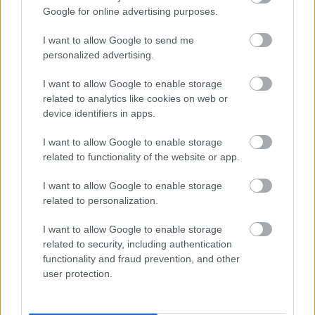
bramkowe.
Google for online advertising purposes.
Górnik Strachocina vs. Strzelec Frysztak - relacja, wynik na żywo,
I want to allow Google to send me
transmisja
personalized advertising.
Wynik meczu Górnik Strachocina - Strzelec Frysztak znajdziesz na naszej
stronie zaraz po jego zakończeniu. Jeżeli szukasz informacji meczowych,
I want to allow Google to enable storage
zajrzyj tutaj:
Górnik Strachocina vs. Strzelec Frysztak - wynik,
related to analytics like cookies on web or
składy, strzelcy
device identifiers in apps.
Jeżeli w internecie lub TV dostępna jest
transmisja na żywo z meczu
Górnik Strachocina vs. Strzelec Frysztak
albo innych spotkań
I want to allow Google to enable storage
Krosno > Klasa Okręgowa na pewno znajdziesz takie informacje na
related to functionality of the website or app.
naszym portalu. Możliwe jednak, że nigdzie nie pojawi się stream online z
tego pojedynku. Śledź portal podkarpacieLIVE.pl i bądź na bieżąco.
I want to allow Google to enable storage
related to personalization.
Asseco Resovia
Developres Rzeszów
ITA TOOLS Stal Mielec
I want to allow Google to enable storage
|
|
|
Cellfast Wilki Krosno
Texom Stal Rzeszów
Stal Mielec
related to security, including authentication
|
|
|
Motor Lublin
functionality and fraud prevention, and other
Stal Rzeszów
Stal Stalowa Wola
Wisła Kraków
|
|
|
|
user protection.
Resovia
Wieczysta Kraków
Sandecja Nowy Sącz
|
|
|
Siarka Tarnobrzeg
Wisłoka Dębica
4 liga podkarpacka
|
|
|
JKS Jarosław
Karpaty Krosno
|