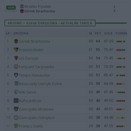
Strzelec Frysztak
1
14:00
3
Górnik Strachocina
12.10.2025
KROSNO > KLASA OKRĘGOWA - AKTUALNA TABELA
LP
DRUŻYNA
M
PKT
GOLE
FORMA
1
30
64
67-29
Górnik Strachocina
2
31
55
75-47
Przełom Besko
3
30
54
75-45
LKS Zarszyn
4
30
51
70-39
Partyzant Targowiska
5
30
51
65-47
Tempo Nienaszów
6
30
50
64-38
Bieszczady Ustrzyki Dolne
7
30
49
67-45
Wiki Sanok
8
30
43
49-50
Nafta Jedlicze
9
30
43
49-51
Zamczysko Mrukowa
10
30
38
44-48
Zamczysko Odrzykoń
11
29
38
47-55
Przełęcz Dukla