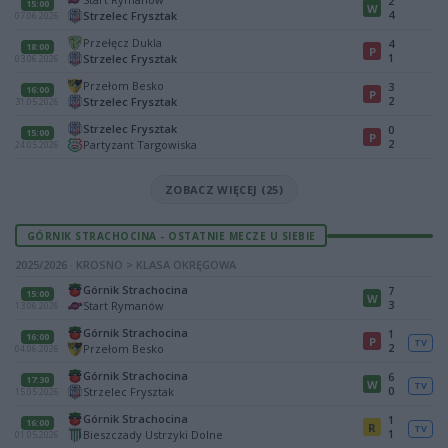
2
15:00
W
4
Strzelec Frysztak
07.06.2026
Przełęcz Dukla
4
18:00
P
1
Strzelec Frysztak
03.06.2026
Przełom Besko
3
16:00
P
2
Strzelec Frysztak
31.05.2026
Strzelec Frysztak
0
15:00
P
2
Partyzant Targowiska
24.05.2026
ZOBACZ WIĘCEJ (25)
GÓRNIK STRACHOCINA - OSTATNIE MECZE U SIEBIE
2025/2026 · KROSNO > KLASA OKRĘGOWA
Górnik Strachocina
7
15:00
W
3
Start Rymanów
13.06.2026
Górnik Strachocina
1
16:00
P
TV
2
Przełom Besko
04.06.2026
Górnik Strachocina
6
17:30
W
TV
0
Strzelec Frysztak
15.05.2026
Górnik Strachocina
1
16:00
R
TV
1
Bieszczady Ustrzyki Dolne
01.05.2026