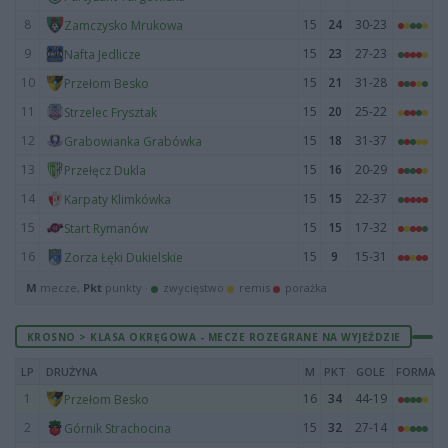
8
15
24
30-23
Zamczysko Mrukowa
9
15
23
27-23
Nafta Jedlicze
10
15
21
31-28
Przełom Besko
11
15
20
25-22
Strzelec Frysztak
12
15
18
31-37
Grabowianka Grabówka
13
15
16
20-29
Przełęcz Dukla
14
15
15
22-37
Karpaty Klimkówka
15
15
15
17-32
Start Rymanów
16
15
9
15-31
Zorza Łęki Dukielskie
M
mecze,
Pkt
punkty ·
zwycięstwo
remis
porażka
KROSNO > KLASA OKRĘGOWA - MECZE ROZEGRANE NA WYJEŹDZIE
LP
DRUŻYNA
M
PKT
GOLE
FORMA
1
16
34
44-19
Przełom Besko
2
15
32
27-14
Górnik Strachocina