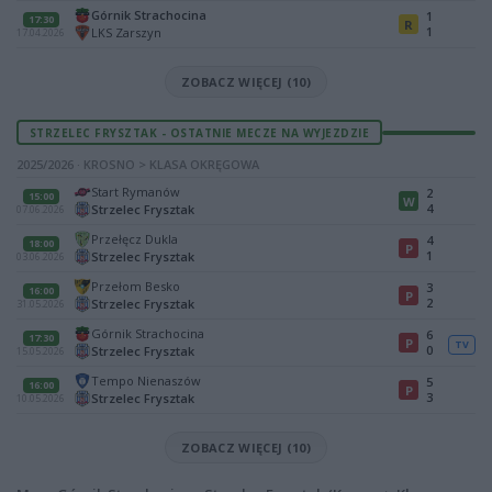
Górnik Strachocina
1
17:30
R
1
LKS Zarszyn
17.04.2026
ZOBACZ WIĘCEJ (10)
STRZELEC FRYSZTAK - OSTATNIE MECZE NA WYJEZDZIE
2025/2026 · KROSNO > KLASA OKRĘGOWA
Start Rymanów
2
15:00
W
4
Strzelec Frysztak
07.06.2026
Przełęcz Dukla
4
18:00
P
1
Strzelec Frysztak
03.06.2026
Przełom Besko
3
16:00
P
2
Strzelec Frysztak
31.05.2026
Górnik Strachocina
6
17:30
P
TV
0
Strzelec Frysztak
15.05.2026
Tempo Nienaszów
5
16:00
P
3
Strzelec Frysztak
10.05.2026
ZOBACZ WIĘCEJ (10)