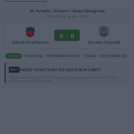
25. kolejka - Krosno > Klasa Okręgowa
2026-05-15, godz. 17:30
6
-
0
Górnik Strachocina
Strzelec Frysztak
RELACJA
TRANSMISJA
BEZPOŚREDNIE MECZE
TABELA
OSTATNIE MECZE
PAKIET POWITALNY DO 4321 PLN W LVBET!
Tylko dla osób pełnoletnich 18+. Reklamujemy tylko legalnych bukmacherów. Hazard
stwarza ryzyko straty finansowej.