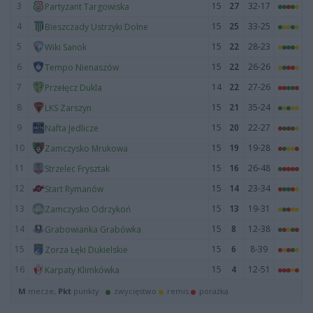
3
15
27
32-17
Partyzant Targowiska
4
15
25
33-25
Bieszczady Ustrzyki Dolne
5
15
22
28-23
Wiki Sanok
6
15
22
26-26
Tempo Nienaszów
7
14
22
27-26
Przełęcz Dukla
8
15
21
35-24
LKS Zarszyn
9
15
20
22-27
Nafta Jedlicze
10
15
19
19-28
Zamczysko Mrukowa
11
15
16
26-48
Strzelec Frysztak
12
15
14
23-34
Start Rymanów
13
15
13
19-31
Zamczysko Odrzykoń
14
15
8
12-38
Grabowianka Grabówka
15
15
6
8-39
Zorza Łęki Dukielskie
16
15
4
12-51
Karpaty Klimkówka
M
mecze,
Pkt
punkty ·
zwycięstwo
remis
porażka