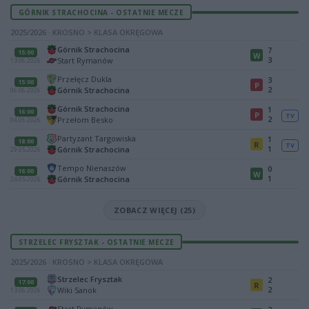
GÓRNIK STRACHOCINA - OSTATNIE MECZE
2025/2026 · KROSNO > KLASA OKRĘGOWA
Górnik Strachocina
7
15:00
W
3
Start Rymanów
13.06.2026
Przełęcz Dukla
3
15:00
P
2
Górnik Strachocina
06.06.2026
Górnik Strachocina
1
16:00
P
TV
2
Przełom Besko
04.06.2026
Partyzant Targowiska
1
18:00
R
TV
1
Górnik Strachocina
29.05.2026
Tempo Nienaszów
0
16:00
W
1
Górnik Strachocina
24.05.2026
ZOBACZ WIĘCEJ (25)
STRZELEC FRYSZTAK - OSTATNIE MECZE
2025/2026 · KROSNO > KLASA OKRĘGOWA
Strzelec Frysztak
2
17:00
R
2
Wiki Sanok
13.06.2026
Start Rymanów