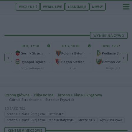
MECZE DZIŚ
WYNIKI LIVE
TRANSMISJE
NEWSY
WYNIKI NA ŻYWO
U
Dziś, 17:30
Dziś, 18:00
Dziś, 19:57
65
lonia Bydgoszcz
-
-
-
Górnik Strachocina
Polonia Bytom
Podlasie Biała Podlaska
‹
›
25
-
-
-
Igloopol Dębica
Pogoń Siedlce
Hetman Zamość
aliga
IV liga podkarpacka
I liga
III liga, gr. IV
Strona główna
Piłka nożna
Krosno > Klasa Okręgowa
Górnik Strachocina – Strzelec Frysztak
ZOBACZ TEŻ
Krosno > Klasa Okręgowa - terminarz
Krosno > Klasa Okręgowa - tabela/statystyki
Mecze dziś
Wyniki na żywo
CENTRUM MECZOWE