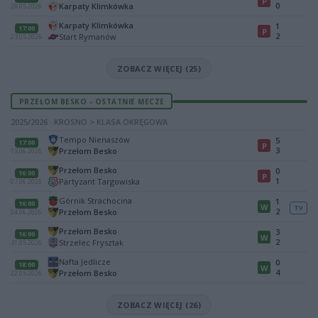
P
0
Karpaty Klimkówka
29.05.2026
Karpaty Klimkówka
1
17:00
P
2
Start Rymanów
23.05.2026
ZOBACZ WIĘCEJ (25)
PRZEŁOM BESKO - OSTATNIE MECZE
2025/2026 · KROSNO > KLASA OKRĘGOWA
Tempo Nienaszów
5
17:00
P
3
Przełom Besko
13.06.2026
Przełom Besko
0
16:00
P
1
Partyzant Targowiska
07.06.2026
Górnik Strachocina
1
16:00
W
TV
2
Przełom Besko
04.06.2026
Przełom Besko
3
16:00
W
2
Strzelec Frysztak
31.05.2026
Nafta Jedlicze
0
18:00
W
4
Przełom Besko
22.05.2026
ZOBACZ WIĘCEJ (26)