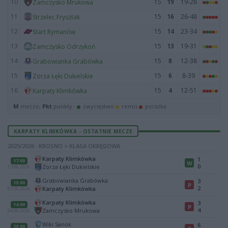
10
15
19
19-28
Zamczysko Mrukowa
11
15
16
26-48
Strzelec Frysztak
12
15
14
23-34
Start Rymanów
13
15
13
19-31
Zamczysko Odrzykoń
14
15
8
12-38
Grabowianka Grabówka
15
15
6
8-39
Zorza Łęki Dukielskie
16
15
4
12-51
Karpaty Klimkówka
M
mecze,
Pkt
punkty ·
zwycięstwo
remis
porażka
KARPATY KLIMKÓWKA - OSTATNIE MECZE
2025/2026 · KROSNO > KLASA OKRĘGOWA
Karpaty Klimkówka
1
17:00
W
0
Zorza Łęki Dukielskie
13.06.2026
Grabowianka Grabówka
3
15:00
P
2
Karpaty Klimkówka
07.06.2026
Karpaty Klimkówka
3
14:00
P
4
Zamczysko Mrukowa
04.06.2026
Wiki Sanok
6
20:00