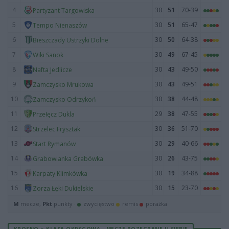
4
30
51
70-39
Partyzant Targowiska
5
30
51
65-47
Tempo Nienaszów
6
30
50
64-38
Bieszczady Ustrzyki Dolne
7
30
49
67-45
Wiki Sanok
8
30
43
49-50
Nafta Jedlicze
9
30
43
49-51
Zamczysko Mrukowa
10
30
38
44-48
Zamczysko Odrzykoń
11
29
38
47-55
Przełęcz Dukla
12
30
36
51-70
Strzelec Frysztak
13
30
29
40-66
Start Rymanów
14
30
26
43-75
Grabowianka Grabówka
15
30
19
34-88
Karpaty Klimkówka
16
30
15
23-70
Zorza Łęki Dukielskie
M
mecze,
Pkt
punkty ·
zwycięstwo
remis
porażka
KROSNO > KLASA OKRĘGOWA - MECZE ROZEGRANE U SIEBIE