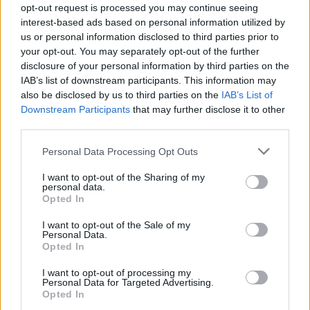
Wynik meczu Karpaty Klimkówka vs Przełom Besko
opt-out request is processed you may continue seeing
Po zakończeniu spotkania automatycznie publikujemy
oficjalny wynik
interest-based ads based on personal information utilized by
spotkania
, a także dane meczowe, jeśli są dostępne.
us or personal information disclosed to third parties prior to
your opt-out. You may separately opt-out of the further
Pełny harmonogram rozgrywek dostępny jest tutaj:
Krosno > Klasa
Okręgowa - terminarz
disclosure of your personal information by third parties on the
.
IAB’s list of downstream participants. This information may
Informacje o składach i strzelcach
also be disclosed by us to third parties on the
IAB’s List of
W miarę dostępności danych, publikujemy
składy wyjściowe,
Downstream Participants
that may further disclose it to other
rezerwowych, zmiany oraz listę strzelców bramek
. Informacje te
third parties.
aktualizujemy zależnie od poziomu ligi i dostępnych źródeł.
Please note that this website/app uses one or more Google
Personal Data Processing Opt Outs
Śledź mecze swojej drużyny
services and may gather and store information including but
Jeśli jesteś kibicem klubu Karpaty Klimkówka lub Przełom Besko - zaglądaj
not limited to your visit or usage behaviour. You may click to
I want to opt-out of the Sharing of my
tutaj częściej. Nasz serwis regularnie dostarcza informacje o
terminach
personal data.
grant or deny consent to Google and its third-party tags to
meczów, wynikach, transferach i newsach klubowych
.
Opted In
use your data for below specified purposes in below Google
PodkarpacieLive.pl to największa baza
meczów lokalnych drużyn
consent section.
I want to opt-out of the Sale of my
piłkarskich
w województwie. Sprawdź nasze relacje, śledź ulubioną ligę i
Personal Data.
bądź na bieżąco z wydarzeniami z boisk!
Opted In
Analiza przed meczem: Karpaty Klimkówka vs Przełom Besko
I want to opt-out of processing my
Mecz
Karpaty Klimkówka - Przełom Besko
Personal Data for Targeted Advertising.
odbędzie się w ramach 24.
Opted In
kolejki - Krosno > Klasa Okręgowa. Spotkanie zostanie rozegrane w dniu
08 maja 2026. Początek meczu o godz. 18:00.