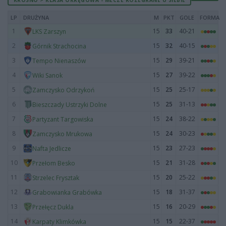
LP
DRUŻYNA
M
PKT
GOLE
FORMA
1
15
33
40-21
LKS Zarszyn
2
15
32
40-15
Górnik Strachocina
3
15
29
39-21
Tempo Nienaszów
4
15
27
39-22
Wiki Sanok
5
15
25
25-17
Zamczysko Odrzykoń
6
15
25
31-13
Bieszczady Ustrzyki Dolne
7
15
24
38-22
Partyzant Targowiska
8
15
24
30-23
Zamczysko Mrukowa
9
15
23
27-23
Nafta Jedlicze
10
15
21
31-28
Przełom Besko
11
15
20
25-22
Strzelec Frysztak
12
15
18
31-37
Grabowianka Grabówka
13
15
16
20-29
Przełęcz Dukla
14
15
15
22-37
Karpaty Klimkówka