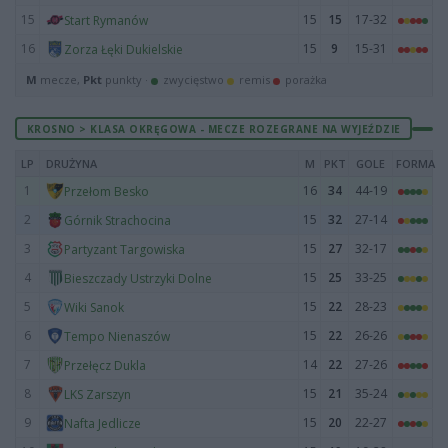
15
15
15
17-32
Start Rymanów
16
15
9
15-31
Zorza Łęki Dukielskie
M
mecze,
Pkt
punkty ·
zwycięstwo
remis
porażka
KROSNO > KLASA OKRĘGOWA - MECZE ROZEGRANE NA WYJEŹDZIE
LP
DRUŻYNA
M
PKT
GOLE
FORMA
1
16
34
44-19
Przełom Besko
2
15
32
27-14
Górnik Strachocina
3
15
27
32-17
Partyzant Targowiska
4
15
25
33-25
Bieszczady Ustrzyki Dolne
5
15
22
28-23
Wiki Sanok
6
15
22
26-26
Tempo Nienaszów
7
14
22
27-26
Przełęcz Dukla
8
15
21
35-24
LKS Zarszyn
9
15
20
22-27
Nafta Jedlicze