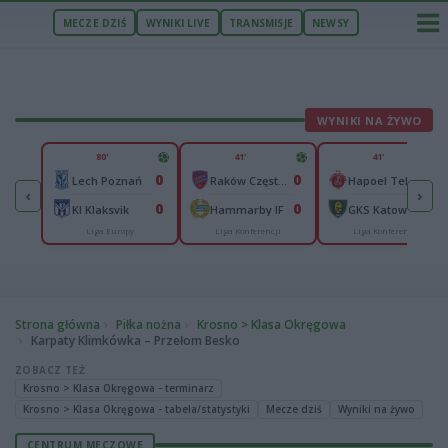
MECZE DZIŚ
WYNIKI LIVE
TRANSMISJE
NEWSY
WYNIKI NA ŻYWO
U
80'
41'
41'
2
0
0
0
Jagiellonia Białystok
Lech Poznań
Raków Częstochowa
Hapoel Tel Awiw
‹
›
1
0
0
0
KI Klaksvik
Hammarby IF
GKS Katowice
Liga Europy
Liga Konferencji
Liga Konferencji
Strona główna
Piłka nożna
Krosno > Klasa Okręgowa
Karpaty Klimkówka – Przełom Besko
ZOBACZ TEŻ
Krosno > Klasa Okręgowa - terminarz
Krosno > Klasa Okręgowa - tabela/statystyki
Mecze dziś
Wyniki na żywo
CENTRUM MECZOWE