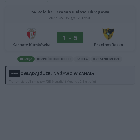
24. kolejka - Krosno > Klasa Okręgowa
2026-05-08, godz. 18:00
1
-
5
Karpaty Klimkówka
Przełom Besko
RELACJA
BEZPOŚREDNIE MECZE
TABELA
OSTATNIE MECZE
OGLĄDAJ ŻUŻEL NA ŻYWO W CANAL+
Transmisje LIVE z meczów PGE Ekstraligi i Metalkas 2. Ekstraligi