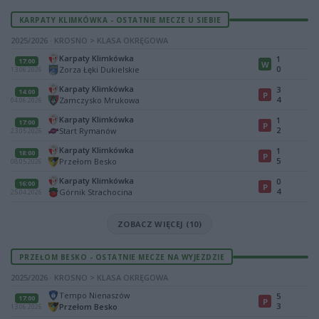
KARPATY KLIMKÓWKA - OSTATNIE MECZE U SIEBIE
2025/2026 · KROSNO > KLASA OKRĘGOWA
Karpaty Klimkówka
1
17:00
W
0
Zorza Łęki Dukielskie
13.06.2026
Karpaty Klimkówka
3
14:00
P
4
Zamczysko Mrukowa
04.06.2026
Karpaty Klimkówka
1
17:00
P
2
Start Rymanów
23.05.2026
Karpaty Klimkówka
1
18:00
P
5
Przełom Besko
08.05.2026
Karpaty Klimkówka
0
16:00
P
4
Górnik Strachocina
25.04.2026
ZOBACZ WIĘCEJ (10)
PRZEŁOM BESKO - OSTATNIE MECZE NA WYJEZDZIE
2025/2026 · KROSNO > KLASA OKRĘGOWA
Tempo Nienaszów
5
17:00
P
3
Przełom Besko
13.06.2026