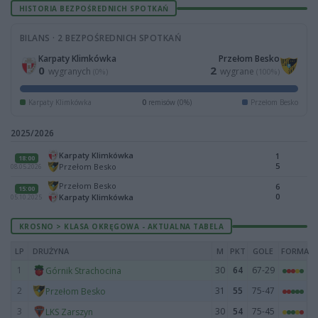
HISTORIA BEZPOŚREDNICH SPOTKAŃ
BILANS · 2 BEZPOŚREDNICH SPOTKAŃ
Karpaty Klimkówka
Przełom Besko
0
2
wygranych
wygrane
(0%)
(100%)
Karpaty Klimkówka
0
remisów (0%)
Przełom Besko
2025/2026
Karpaty Klimkówka
1
18:00
5
Przełom Besko
08.05.2026
Przełom Besko
6
15:00
0
Karpaty Klimkówka
05.10.2025
KROSNO > KLASA OKRĘGOWA - AKTUALNA TABELA
LP
DRUŻYNA
M
PKT
GOLE
FORMA
1
30
64
67-29
Górnik Strachocina
2
31
55
75-47
Przełom Besko
3
30
54
75-45
LKS Zarszyn