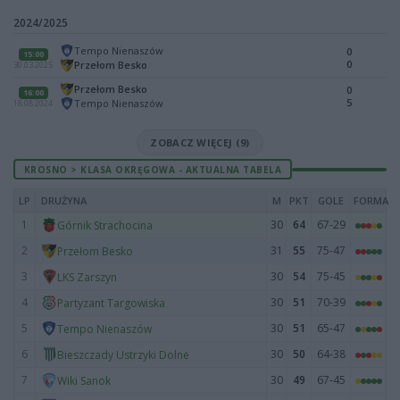
2024/2025
Tempo Nienaszów
0
15:00
0
Przełom Besko
30.03.2025
Przełom Besko
0
16:00
5
Tempo Nienaszów
18.08.2024
ZOBACZ WIĘCEJ (9)
KROSNO > KLASA OKRĘGOWA - AKTUALNA TABELA
LP
DRUŻYNA
M
PKT
GOLE
FORMA
1
30
64
67-29
Górnik Strachocina
2
31
55
75-47
Przełom Besko
3
30
54
75-45
LKS Zarszyn
4
30
51
70-39
Partyzant Targowiska
5
30
51
65-47
Tempo Nienaszów
6
30
50
64-38
Bieszczady Ustrzyki Dolne
7
30
49
67-45
Wiki Sanok