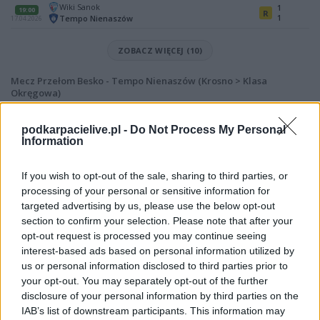
Wiki Sanok
1
19:00
R
1
Tempo Nienaszów
17.04.2026
ZOBACZ WIĘCEJ (10)
Mecz Przełom Besko - Tempo Nienaszów (Krosno > Klasa
Okręgowa)
Spotkanie pomiędzy
Przełom Besko i Tempo Nienaszów
rozegrane
zostanie w ramach Krosno > Klasa Okręgowa (15. kolejki - Klasa O
podkarpacielive.pl -
Do Not Process My Personal
Krosno).
Information
Na stronie
PodkarpacieLive.pl
znajdziesz
wynik meczu, strzelców
bramek, kartki, składy, statystyki i informacje o przebiegu
If you wish to opt-out of the sale, sharing to third parties, or
spotkania
. To kompletne źródło danych dla kibiców i pasjonatów
processing of your personal or sensitive information for
lokalnej piłki nożnej. Jeżeli aktualnie nie widzisz tutaj danych z pewnością
targeted advertising by us, please use the below opt-out
pracujemy nad tym żeby je uzupełnić.
section to confirm your selection. Please note that after your
Wynik meczu Przełom Besko vs Tempo Nienaszów
opt-out request is processed you may continue seeing
Po zakończeniu spotkania automatycznie publikujemy
oficjalny wynik
interest-based ads based on personal information utilized by
spotkania
, a także dane meczowe, jeśli są dostępne.
us or personal information disclosed to third parties prior to
your opt-out. You may separately opt-out of the further
Pełny harmonogram rozgrywek dostępny jest tutaj:
Krosno > Klasa
Okręgowa - terminarz
disclosure of your personal information by third parties on the
.
IAB’s list of downstream participants. This information may