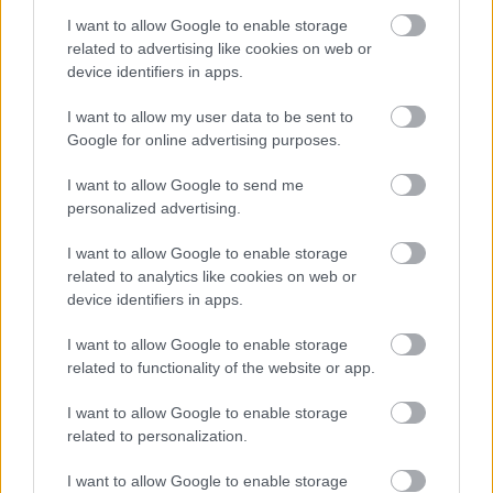
Krosno > Klasa Okręgowa - sytuacja w tabeli
I want to allow Google to enable storage
Przed meczami 15. kolejki - Klasa O Krosno gospodarze (Przełom Besko)
related to advertising like cookies on web or
zajmują
1. miejsce
w tabeli. Goście (Tempo Nienaszów) plasują się na
6.
device identifiers in apps.
miejscu.
I want to allow my user data to be sent to
Poniżej znajdziesz także ostatnie mecze obu drużyn oraz statystyki
bramkowe.
Google for online advertising purposes.
Przełom Besko vs. Tempo Nienaszów - relacja, wynik na żywo,
I want to allow Google to send me
transmisja
personalized advertising.
Wynik meczu Przełom Besko - Tempo Nienaszów znajdziesz na naszej
stronie zaraz po jego zakończeniu. Jeżeli szukasz informacji meczowych,
I want to allow Google to enable storage
zajrzyj tutaj:
Przełom Besko vs. Tempo Nienaszów - wynik, składy,
related to analytics like cookies on web or
strzelcy
device identifiers in apps.
Jeżeli w internecie lub TV dostępna jest
transmisja na żywo z meczu
Przełom Besko vs. Tempo Nienaszów
albo innych spotkań Krosno >
I want to allow Google to enable storage
Klasa Okręgowa na pewno znajdziesz takie informacje na naszym portalu.
related to functionality of the website or app.
Możliwe jednak, że nigdzie nie pojawi się stream online z tego pojedynku.
Śledź portal podkarpacieLIVE.pl i bądź na bieżąco.
I want to allow Google to enable storage
related to personalization.
Asseco Resovia
Developres Rzeszów
ITA TOOLS Stal Mielec
I want to allow Google to enable storage
|
|
|