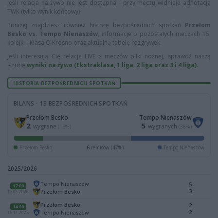
Jeśli relacja na żywo nie jest dostępna - przy meczu widnieje adnotacja
TWK (tylko wynik końcowy)
Poniżej znajdziesz również historę bezpośrednich spotkań
Przełom
Besko vs. Tempo Nienaszów
, informacje o pozostałych meczach 15.
kolejki - Klasa O Krosno oraz aktualną tabelę rozgrywek.
Jeśli interesują Cię relacje LIVE z meczów piłki nożnej, sprawdź naszą
stronę
wyniki na żywo (Ekstraklasa, 1 liga, 2 liga oraz 3 i 4 liga)
.
HISTORIA BEZPOŚREDNICH SPOTKAŃ
BILANS · 13 BEZPOŚREDNICH SPOTKAŃ
Przełom Besko
Tempo Nienaszów
2
5
wygrane
wygranych
(15%)
(38%)
Przełom Besko
6
remisów (47%)
Tempo Nienaszów
2025/2026
Tempo Nienaszów
5
17:00
3
Przełom Besko
13.06.2026
Przełom Besko
2
14:00
2
Tempo Nienaszów
15.11.2025