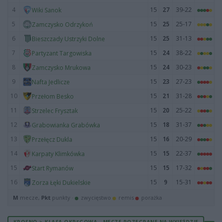
4
15
27
39-22
Wiki Sanok
5
15
25
25-17
Zamczysko Odrzykoń
6
15
25
31-13
Bieszczady Ustrzyki Dolne
7
15
24
38-22
Partyzant Targowiska
8
15
24
30-23
Zamczysko Mrukowa
9
15
23
27-23
Nafta Jedlicze
10
15
21
31-28
Przełom Besko
11
15
20
25-22
Strzelec Frysztak
12
15
18
31-37
Grabowianka Grabówka
13
15
16
20-29
Przełęcz Dukla
14
15
15
22-37
Karpaty Klimkówka
15
15
15
17-32
Start Rymanów
16
15
9
15-31
Zorza Łęki Dukielskie
M
mecze,
Pkt
punkty ·
zwycięstwo
remis
porażka
KROSNO > KLASA OKRĘGOWA - MECZE ROZEGRANE NA WYJEŹDZIE