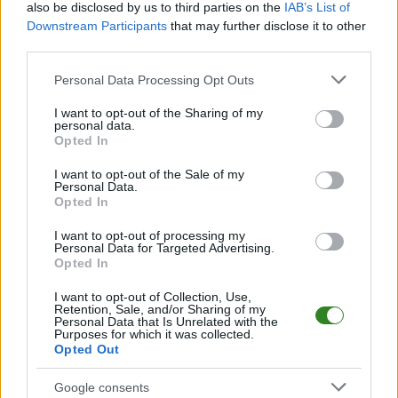
Informacje o składach i strzelcach
also be disclosed by us to third parties on the
IAB’s List of
W miarę dostępności danych, publikujemy
składy wyjściowe,
Downstream Participants
that may further disclose it to other
rezerwowych, zmiany oraz listę strzelców bramek
. Informacje te
third parties.
aktualizujemy zależnie od poziomu ligi i dostępnych źródeł.
Please note that this website/app uses one or more Google
Personal Data Processing Opt Outs
Śledź mecze swojej drużyny
services and may gather and store information including but
Jeśli jesteś kibicem klubu Przełom Besko lub Tempo Nienaszów - zaglądaj
not limited to your visit or usage behaviour. You may click to
I want to opt-out of the Sharing of my
tutaj częściej. Nasz serwis regularnie dostarcza informacje o
terminach
personal data.
grant or deny consent to Google and its third-party tags to
meczów, wynikach, transferach i newsach klubowych
.
Opted In
use your data for below specified purposes in below Google
PodkarpacieLive.pl to największa baza
meczów lokalnych drużyn
consent section.
I want to opt-out of the Sale of my
piłkarskich
w województwie. Sprawdź nasze relacje, śledź ulubioną ligę i
Personal Data.
bądź na bieżąco z wydarzeniami z boisk!
Opted In
Analiza przed meczem: Przełom Besko vs Tempo Nienaszów
I want to opt-out of processing my
Mecz
Przełom Besko - Tempo Nienaszów
Personal Data for Targeted Advertising.
odbędzie się w ramach 15.
Opted In
kolejki - Klasa O Krosno. Spotkanie zostanie rozegrane w dniu 15
listopada 2025. Początek meczu o godz. 14:00.
I want to opt-out of Collection, Use,
Przełom Besko
przystępuje do tego spotkania w roli gospodarza. Jak
Retention, Sale, and/or Sharing of my
drużyna radzi sobie w sezonie 2025/2026 rozgrywek Krosno > Klasa
Personal Data that Is Unrelated with the
Purposes for which it was collected.
Okręgowa przed własną publicznością? Na tej stronie możecie zobaczyć
Opted Out
tabelę uwzględniającą tylko mecze u siebie. W tabeli biorącej pod uwagę
tylko mecze wyjazdowe możecie natomiast sprawdzić jak spisuje się klub
Tempo Nienaszów
.
Google consents