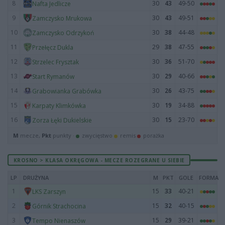
8
30
43
49-50
Nafta Jedlicze
9
30
43
49-51
Zamczysko Mrukowa
10
30
38
44-48
Zamczysko Odrzykoń
11
29
38
47-55
Przełęcz Dukla
12
30
36
51-70
Strzelec Frysztak
13
30
29
40-66
Start Rymanów
14
30
26
43-75
Grabowianka Grabówka
15
30
19
34-88
Karpaty Klimkówka
16
30
15
23-70
Zorza Łęki Dukielskie
M
mecze,
Pkt
punkty ·
zwycięstwo
remis
porażka
KROSNO > KLASA OKRĘGOWA - MECZE ROZEGRANE U SIEBIE
LP
DRUŻYNA
M
PKT
GOLE
FORMA
1
15
33
40-21
LKS Zarszyn
2
15
32
40-15
Górnik Strachocina
3
15
29
39-21
Tempo Nienaszów