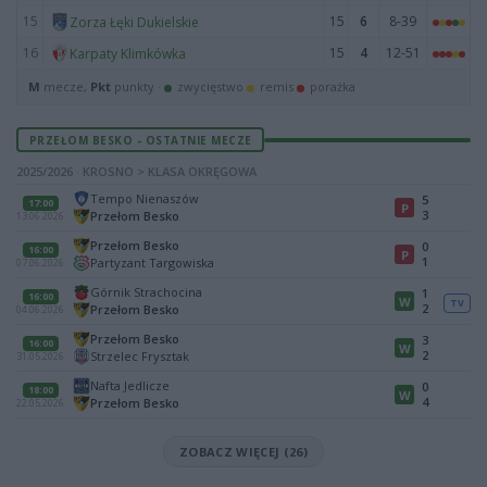
15
15
6
8-39
Zorza Łęki Dukielskie
16
15
4
12-51
Karpaty Klimkówka
M
mecze,
Pkt
punkty ·
zwycięstwo
remis
porażka
PRZEŁOM BESKO - OSTATNIE MECZE
2025/2026 · KROSNO > KLASA OKRĘGOWA
Tempo Nienaszów
5
17:00
P
3
Przełom Besko
13.06.2026
Przełom Besko
0
16:00
P
1
Partyzant Targowiska
07.06.2026
Górnik Strachocina
1
16:00
W
TV
2
Przełom Besko
04.06.2026
Przełom Besko
3
16:00
W
2
Strzelec Frysztak
31.05.2026
Nafta Jedlicze
0
18:00
W
4
Przełom Besko
22.05.2026
ZOBACZ WIĘCEJ (26)