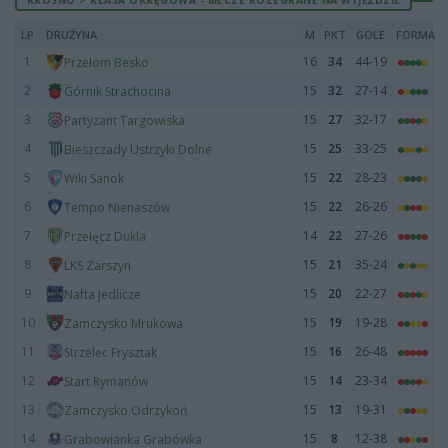
LP
DRUŻYNA
M
PKT
GOLE
FORMA
1
16
34
44-19
Przełom Besko
2
15
32
27-14
Górnik Strachocina
3
15
27
32-17
Partyzant Targowiska
4
15
25
33-25
Bieszczady Ustrzyki Dolne
5
15
22
28-23
Wiki Sanok
6
15
22
26-26
Tempo Nienaszów
7
14
22
27-26
Przełęcz Dukla
8
15
21
35-24
LKS Zarszyn
9
15
20
22-27
Nafta Jedlicze
10
15
19
19-28
Zamczysko Mrukowa
11
15
16
26-48
Strzelec Frysztak
12
15
14
23-34
Start Rymanów
13
15
13
19-31
Zamczysko Odrzykoń
14
15
8
12-38
Grabowianka Grabówka