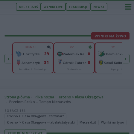
MECZE DZIŚ
WYNIKI LIVE
TRANSMISJE
NEWSY
WYNIKI NA ŻYWO
U
BIEG XI
26'
11'
2
29
0
0
Podhale Nowy Targ
H. Skrzydlewska Orzeł Łódź
Radomiak Radom
Chełmianka Chełm
‹
›
5
31
0
0
ów
Abramczyk Polonia Bydgoszcz
Górnik Zabrze
Sokół Kolbuszowa Dolna
Metalkas 2. Ekstraliga
Ekstraklasa
III liga, gr. IV
Strona główna
Piłka nożna
Krosno > Klasa Okręgowa
Przełom Besko – Tempo Nienaszów
ZOBACZ TEŻ
Krosno > Klasa Okręgowa - terminarz
Krosno > Klasa Okręgowa - tabela/statystyki
Mecze dziś
Wyniki na żywo
CENTRUM MECZOWE