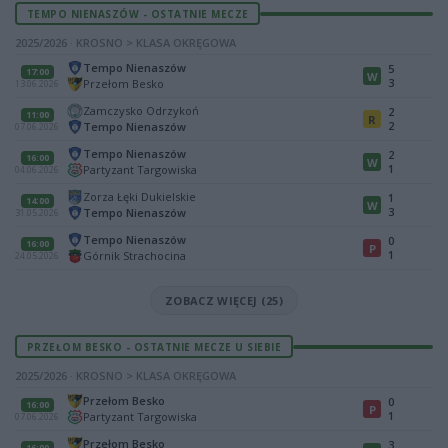
TEMPO NIENASZÓW - OSTATNIE MECZE
2025/2026 · KROSNO > KLASA OKRĘGOWA
Tempo Nienaszów
5
17:00
W
3
Przełom Besko
13.06.2026
Zamczysko Odrzykoń
2
11:00
R
2
Tempo Nienaszów
07.06.2026
Tempo Nienaszów
2
16:00
W
1
Partyzant Targowiska
04.06.2026
Zorza Łęki Dukielskie
1
14:00
W
3
Tempo Nienaszów
31.05.2026
Tempo Nienaszów
0
16:00
P
1
Górnik Strachocina
24.05.2026
ZOBACZ WIĘCEJ (25)
PRZEŁOM BESKO - OSTATNIE MECZE U SIEBIE
2025/2026 · KROSNO > KLASA OKRĘGOWA
Przełom Besko
0
16:00
P
1
Partyzant Targowiska
07.06.2026
Przełom Besko
3
16:00