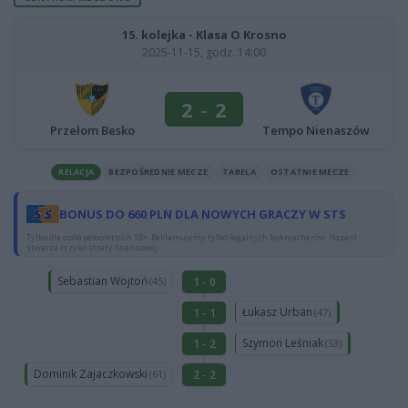
15. kolejka - Klasa O Krosno
2025-11-15, godz. 14:00
2
-
2
Przełom Besko
Tempo Nienaszów
RELACJA
BEZPOŚREDNIE MECZE
TABELA
OSTATNIE MECZE
BONUS DO 660 PLN DLA NOWYCH GRACZY W STS
Tylko dla osób pełnoletnich 18+. Reklamujemy tylko legalnych bukmacherów. Hazard
stwarza ryzyko straty finansowej.
Sebastian Wojtoń
1 - 0
(45)
Łukasz Urban
1 - 1
(47)
Szymon Leśniak
1 - 2
(53)
Dominik Zajaczkowski
2 - 2
(61)