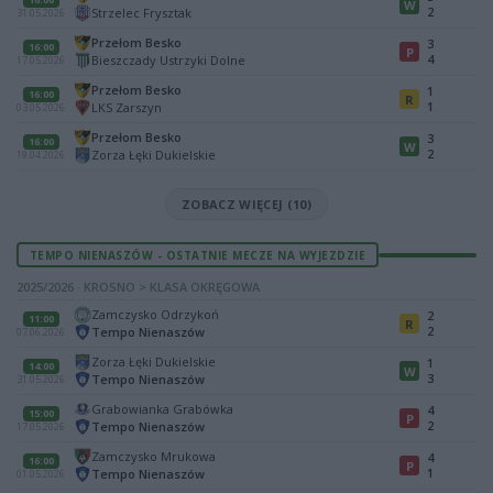
W
2
Strzelec Frysztak
31.05.2026
Przełom Besko
3
16:00
P
4
Bieszczady Ustrzyki Dolne
17.05.2026
Przełom Besko
1
16:00
R
1
LKS Zarszyn
03.05.2026
Przełom Besko
3
16:00
W
2
Zorza Łęki Dukielskie
19.04.2026
ZOBACZ WIĘCEJ (10)
TEMPO NIENASZÓW - OSTATNIE MECZE NA WYJEZDZIE
2025/2026 · KROSNO > KLASA OKRĘGOWA
Zamczysko Odrzykoń
2
11:00
R
2
Tempo Nienaszów
07.06.2026
Zorza Łęki Dukielskie
1
14:00
W
3
Tempo Nienaszów
31.05.2026
Grabowianka Grabówka
4
15:00
P
2
Tempo Nienaszów
17.05.2026
Zamczysko Mrukowa
4
16:00
P
1
Tempo Nienaszów
01.05.2026