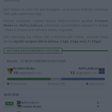
się poniżej.
Jeśli relacja na żywo nie jest dostępna - przy meczu widnieje adnotacja
TWK (tylko wynik końcowy)
Poniżej znajdziesz również historę bezpośrednich spotkań
Przełom
Besko vs. Nafta Jedlicze
, informacje o pozostałych meczach 11. kolejki
- Klasa O Krosno oraz aktualną tabelę rozgrywek.
Jeśli interesują Cię relacje LIVE z meczów piłki nożnej, sprawdź naszą
stronę
wyniki na żywo (Ekstraklasa, 1 liga, 2 liga oraz 3 i 4 liga)
.
HISTORIA BEZPOŚREDNICH SPOTKAŃ
BILANS · 27 BEZPOŚREDNICH SPOTKAŃ
Przełom Besko
Nafta Jedlicze
12
12
wygranych
wygranych
(45%)
(44%)
Przełom Besko
3
remisy (11%)
Nafta Jedlicze
2025/2026
Nafta Jedlicze
0
18:00
4
Przełom Besko
22.05.2026