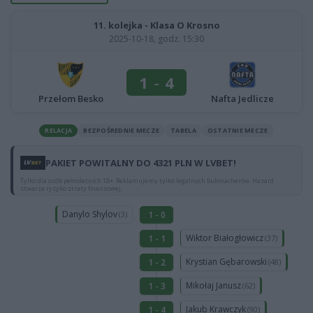
11. kolejka - Klasa O Krosno
2025-10-18, godz. 15:30
1
-
4
Przełom Besko
Nafta Jedlicze
RELACJA
BEZPOŚREDNIE MECZE
TABELA
OSTATNIE MECZE
PAKIET POWITALNY DO 4321 PLN W LVBET!
Tylko dla osób pełnoletnich 18+. Reklamujemy tylko legalnych bukmacherów. Hazard
stwarza ryzyko straty finansowej.
Danylo Shylov
1 - 0
(3)
Wiktor Białogłowicz
1 - 1
(37)
Krystian Gębarowski
1 - 2
(48)
Mikołaj Janusz
1 - 3
(62)
Jakub Krawczyk
1 - 4
(90)