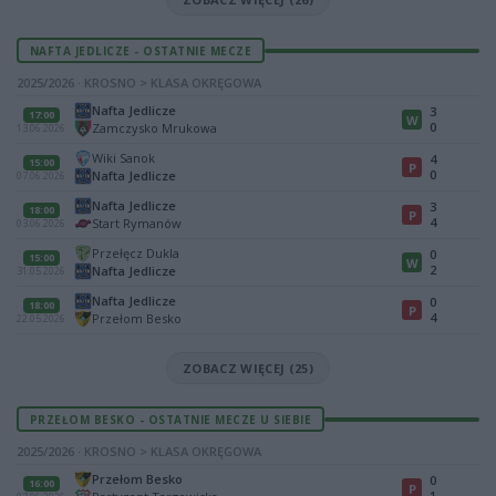
NAFTA JEDLICZE - OSTATNIE MECZE
2025/2026 · KROSNO > KLASA OKRĘGOWA
Nafta Jedlicze
3
17:00
W
0
Zamczysko Mrukowa
13.06.2026
Wiki Sanok
4
15:00
P
0
Nafta Jedlicze
07.06.2026
Nafta Jedlicze
3
18:00
P
4
Start Rymanów
03.06.2026
Przełęcz Dukla
0
15:00
W
2
Nafta Jedlicze
31.05.2026
Nafta Jedlicze
0
18:00
P
4
Przełom Besko
22.05.2026
ZOBACZ WIĘCEJ (25)
PRZEŁOM BESKO - OSTATNIE MECZE U SIEBIE
2025/2026 · KROSNO > KLASA OKRĘGOWA
Przełom Besko
0
16:00
P
1