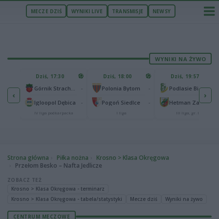
MECZE DZIŚ
WYNIKI LIVE
TRANSMISJE
NEWSY
WYNIKI NA ŻYWO
U
Dziś, 17:30
Dziś, 18:00
Dziś, 19:57
65
lonia Bydgoszcz
-
-
-
Górnik Strachocina
Polonia Bytom
Podlasie Biała Podlaska
‹
›
25
-
-
-
Igloopol Dębica
Pogoń Siedlce
Hetman Zamość
aliga
IV liga podkarpacka
I liga
III liga, gr. IV
Strona główna
Piłka nożna
Krosno > Klasa Okręgowa
Przełom Besko – Nafta Jedlicze
ZOBACZ TEŻ
Krosno > Klasa Okręgowa - terminarz
Krosno > Klasa Okręgowa - tabela/statystyki
Mecze dziś
Wyniki na żywo
CENTRUM MECZOWE