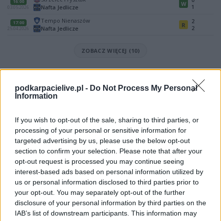
16:00
W
1
Nafta Jedlicze
03.05.2026
Tempo Nienaszów
2
17:00
R
2
Nafta Jedlicze
25.04.2026
ZOBACZ WIĘCEJ (10)
Mecz Przełom Besko - Nafta Jedlicze (Krosno > Klasa Okręgowa)
Spotkanie pomiędzy
Przełom Besko i Nafta Jedlicze
rozegrane
podkarpacielive.pl -
Do Not Process My Personal
zostanie w ramach Krosno > Klasa Okręgowa (11. kolejki - Klasa O
Information
Krosno).
Na stronie
PodkarpacieLive.pl
znajdziesz
wynik meczu, strzelców
If you wish to opt-out of the sale, sharing to third parties, or
bramek, kartki, składy, statystyki i informacje o przebiegu
processing of your personal or sensitive information for
spotkania
. To kompletne źródło danych dla kibiców i pasjonatów
targeted advertising by us, please use the below opt-out
lokalnej piłki nożnej. Jeżeli aktualnie nie widzisz tutaj danych z pewnością
pracujemy nad tym żeby je uzupełnić.
section to confirm your selection. Please note that after your
opt-out request is processed you may continue seeing
Wynik meczu Przełom Besko vs Nafta Jedlicze
interest-based ads based on personal information utilized by
Po zakończeniu spotkania automatycznie publikujemy
oficjalny wynik
us or personal information disclosed to third parties prior to
spotkania
, a także dane meczowe, jeśli są dostępne.
your opt-out. You may separately opt-out of the further
Pełny harmonogram rozgrywek dostępny jest tutaj:
disclosure of your personal information by third parties on the
Krosno > Klasa
Okręgowa - terminarz
.
IAB’s list of downstream participants. This information may