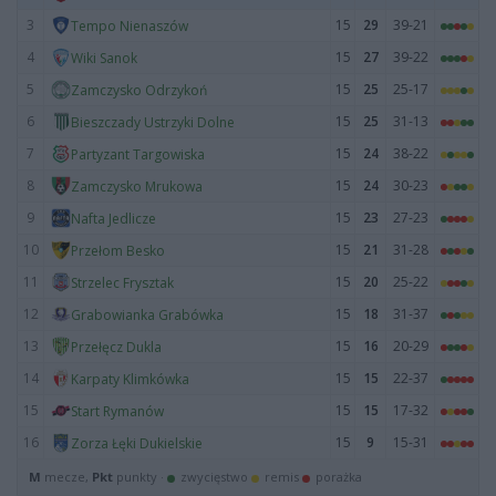
3
15
29
39-21
Tempo Nienaszów
4
15
27
39-22
Wiki Sanok
5
15
25
25-17
Zamczysko Odrzykoń
6
15
25
31-13
Bieszczady Ustrzyki Dolne
7
15
24
38-22
Partyzant Targowiska
8
15
24
30-23
Zamczysko Mrukowa
9
15
23
27-23
Nafta Jedlicze
10
15
21
31-28
Przełom Besko
11
15
20
25-22
Strzelec Frysztak
12
15
18
31-37
Grabowianka Grabówka
13
15
16
20-29
Przełęcz Dukla
14
15
15
22-37
Karpaty Klimkówka
15
15
15
17-32
Start Rymanów
16
15
9
15-31
Zorza Łęki Dukielskie
M
mecze,
Pkt
punkty ·
zwycięstwo
remis
porażka