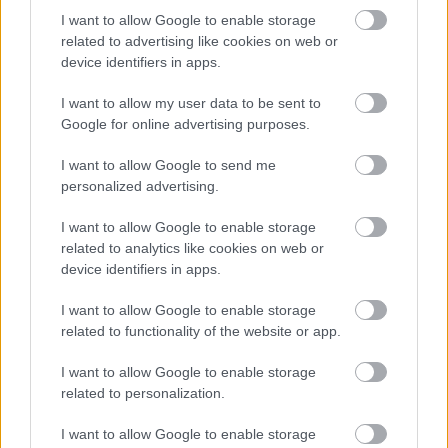
Nafta Jedlicze
.
I want to allow Google to enable storage
Krosno > Klasa Okręgowa - sytuacja w tabeli
related to advertising like cookies on web or
Przed meczami 11. kolejki - Klasa O Krosno gospodarze (Przełom Besko)
device identifiers in apps.
zajmują
1. miejsce
w tabeli. Goście (Nafta Jedlicze) plasują się na
9.
miejscu.
I want to allow my user data to be sent to
Poniżej znajdziesz także ostatnie mecze obu drużyn oraz statystyki
Google for online advertising purposes.
bramkowe.
I want to allow Google to send me
Przełom Besko vs. Nafta Jedlicze - relacja, wynik na żywo,
personalized advertising.
transmisja
Wynik meczu Przełom Besko - Nafta Jedlicze znajdziesz na naszej stronie
I want to allow Google to enable storage
zaraz po jego zakończeniu. Jeżeli szukasz informacji meczowych, zajrzyj
related to analytics like cookies on web or
tutaj:
Przełom Besko vs. Nafta Jedlicze - wynik, składy, strzelcy
device identifiers in apps.
Jeżeli w internecie lub TV dostępna jest
transmisja na żywo z meczu
Przełom Besko vs. Nafta Jedlicze
albo innych spotkań Krosno > Klasa
I want to allow Google to enable storage
Okręgowa na pewno znajdziesz takie informacje na naszym portalu.
related to functionality of the website or app.
Możliwe jednak, że nigdzie nie pojawi się stream online z tego pojedynku.
Śledź portal podkarpacieLIVE.pl i bądź na bieżąco.
I want to allow Google to enable storage
related to personalization.
Asseco Resovia
Developres Rzeszów
ITA TOOLS Stal Mielec
I want to allow Google to enable storage
|
|
|