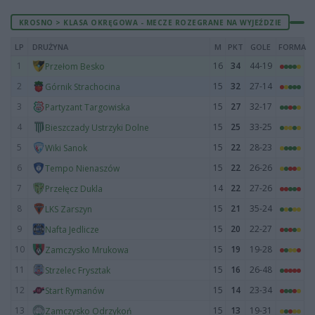
KROSNO > KLASA OKRĘGOWA - MECZE ROZEGRANE NA WYJEŹDZIE
LP
DRUŻYNA
M
PKT
GOLE
FORMA
1
16
34
44-19
Przełom Besko
2
15
32
27-14
Górnik Strachocina
3
15
27
32-17
Partyzant Targowiska
4
15
25
33-25
Bieszczady Ustrzyki Dolne
5
15
22
28-23
Wiki Sanok
6
15
22
26-26
Tempo Nienaszów
7
14
22
27-26
Przełęcz Dukla
8
15
21
35-24
LKS Zarszyn
9
15
20
22-27
Nafta Jedlicze
10
15
19
19-28
Zamczysko Mrukowa
11
15
16
26-48
Strzelec Frysztak
12
15
14
23-34
Start Rymanów
13
15
13
19-31
Zamczysko Odrzykoń