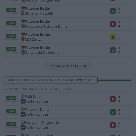
Partyzant Targowiska
07.06.2026
Przełom Besko
3
16:00
W
2
Strzelec Frysztak
31.05.2026
Przełom Besko
3
16:00
P
4
Bieszczady Ustrzyki Dolne
17.05.2026
Przełom Besko
1
16:00
R
1
LKS Zarszyn
03.05.2026
Przełom Besko
3
16:00
W
2
Zorza Łęki Dukielskie
19.04.2026
ZOBACZ WIĘCEJ (10)
NAFTA JEDLICZE - OSTATNIE MECZE NA WYJEZDZIE
2025/2026 · KROSNO > KLASA OKRĘGOWA
Wiki Sanok
4
15:00
P
0
Nafta Jedlicze
07.06.2026
Przełęcz Dukla
0
15:00
W
2
Nafta Jedlicze
31.05.2026
Partyzant Targowiska
5
16:00
P
1
Nafta Jedlicze
16.05.2026
Strzelec Frysztak
0