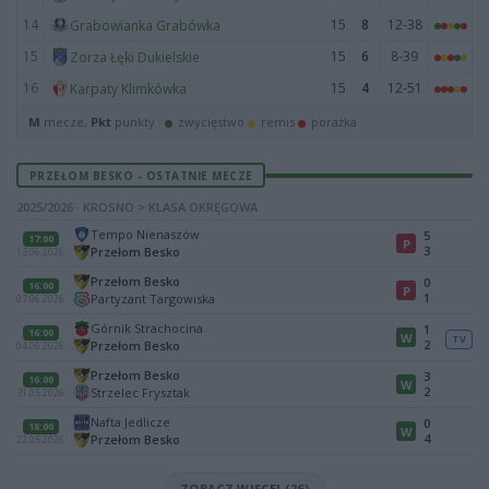
14
15
8
12-38
Grabowianka Grabówka
15
15
6
8-39
Zorza Łęki Dukielskie
16
15
4
12-51
Karpaty Klimkówka
M
mecze,
Pkt
punkty ·
zwycięstwo
remis
porażka
PRZEŁOM BESKO - OSTATNIE MECZE
2025/2026 · KROSNO > KLASA OKRĘGOWA
Tempo Nienaszów
5
17:00
P
3
Przełom Besko
13.06.2026
Przełom Besko
0
16:00
P
1
Partyzant Targowiska
07.06.2026
Górnik Strachocina
1
16:00
W
TV
2
Przełom Besko
04.06.2026
Przełom Besko
3
16:00
W
2
Strzelec Frysztak
31.05.2026
Nafta Jedlicze
0
18:00
W
4
Przełom Besko
22.05.2026
ZOBACZ WIĘCEJ (26)