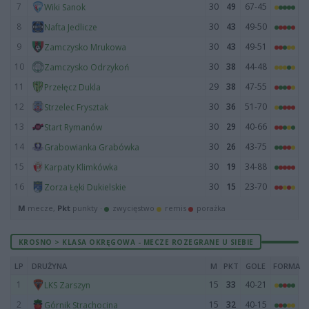
7
30
49
67-45
Wiki Sanok
8
30
43
49-50
Nafta Jedlicze
9
30
43
49-51
Zamczysko Mrukowa
10
30
38
44-48
Zamczysko Odrzykoń
11
29
38
47-55
Przełęcz Dukla
12
30
36
51-70
Strzelec Frysztak
13
30
29
40-66
Start Rymanów
14
30
26
43-75
Grabowianka Grabówka
15
30
19
34-88
Karpaty Klimkówka
16
30
15
23-70
Zorza Łęki Dukielskie
M
mecze,
Pkt
punkty ·
zwycięstwo
remis
porażka
KROSNO > KLASA OKRĘGOWA - MECZE ROZEGRANE U SIEBIE
LP
DRUŻYNA
M
PKT
GOLE
FORMA
1
15
33
40-21
LKS Zarszyn
2
15
32
40-15
Górnik Strachocina