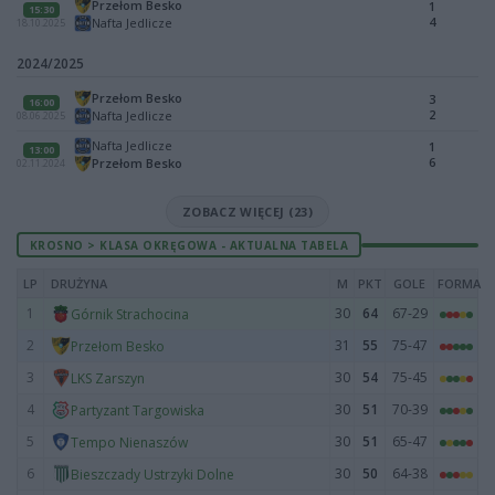
Przełom Besko
1
15:30
4
Nafta Jedlicze
18.10.2025
2024/2025
Przełom Besko
3
16:00
2
Nafta Jedlicze
08.06.2025
Nafta Jedlicze
1
13:00
6
Przełom Besko
02.11.2024
ZOBACZ WIĘCEJ (23)
KROSNO > KLASA OKRĘGOWA - AKTUALNA TABELA
LP
DRUŻYNA
M
PKT
GOLE
FORMA
1
30
64
67-29
Górnik Strachocina
2
31
55
75-47
Przełom Besko
3
30
54
75-45
LKS Zarszyn
4
30
51
70-39
Partyzant Targowiska
5
30
51
65-47
Tempo Nienaszów
6
30
50
64-38
Bieszczady Ustrzyki Dolne