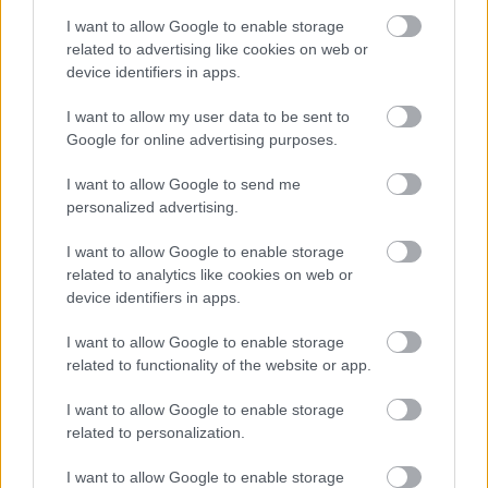
Krosno > Klasa Okręgowa - sytuacja w tabeli
I want to allow Google to enable storage
Przed meczami 18. kolejki - Krosno > Klasa Okręgowa gospodarze
related to advertising like cookies on web or
(Tempo Nienaszów) zajmują
6. miejsce
w tabeli. Goście (Karpaty
device identifiers in apps.
Klimkówka) plasują się na
16. miejscu.
I want to allow my user data to be sent to
Poniżej znajdziesz także ostatnie mecze obu drużyn oraz statystyki
bramkowe.
Google for online advertising purposes.
Tempo Nienaszów vs. Karpaty Klimkówka - relacja, wynik na
I want to allow Google to send me
żywo, transmisja
personalized advertising.
Wynik meczu Tempo Nienaszów - Karpaty Klimkówka znajdziesz na naszej
stronie zaraz po jego zakończeniu. Jeżeli szukasz informacji meczowych,
I want to allow Google to enable storage
zajrzyj tutaj:
Tempo Nienaszów vs. Karpaty Klimkówka - wynik,
related to analytics like cookies on web or
składy, strzelcy
device identifiers in apps.
Jeżeli w internecie lub TV dostępna jest
transmisja na żywo z meczu
Tempo Nienaszów vs. Karpaty Klimkówka
albo innych spotkań
I want to allow Google to enable storage
Krosno > Klasa Okręgowa na pewno znajdziesz takie informacje na
related to functionality of the website or app.
naszym portalu. Możliwe jednak, że nigdzie nie pojawi się stream online z
tego pojedynku. Śledź portal podkarpacieLIVE.pl i bądź na bieżąco.
I want to allow Google to enable storage
related to personalization.
Asseco Resovia
Developres Rzeszów
ITA TOOLS Stal Mielec
I want to allow Google to enable storage
|
|
|