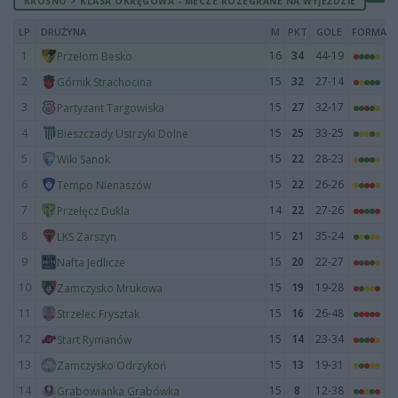
KROSNO > KLASA OKRĘGOWA - MECZE ROZEGRANE NA WYJEŹDZIE
LP
DRUŻYNA
M
PKT
GOLE
FORMA
1
16
34
44-19
Przełom Besko
2
15
32
27-14
Górnik Strachocina
3
15
27
32-17
Partyzant Targowiska
4
15
25
33-25
Bieszczady Ustrzyki Dolne
5
15
22
28-23
Wiki Sanok
6
15
22
26-26
Tempo Nienaszów
7
14
22
27-26
Przełęcz Dukla
8
15
21
35-24
LKS Zarszyn
9
15
20
22-27
Nafta Jedlicze
10
15
19
19-28
Zamczysko Mrukowa
11
15
16
26-48
Strzelec Frysztak
12
15
14
23-34
Start Rymanów
13
15
13
19-31
Zamczysko Odrzykoń
14
15
8
12-38
Grabowianka Grabówka