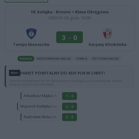
18. kolejka - Krosno > Klasa Okręgowa
2026-03-29, godz. 16:00
3
-
0
Tempo Nienaszów
Karpaty Klimkówka
RELACJA
BEZPOŚREDNIE MECZE
TABELA
OSTATNIE MECZE
PAKIET POWITALNY DO 4321 PLN W LVBET!
Tylko dla osób pełnoletnich 18+. Reklamujemy tylko legalnych bukmacherów. Hazard
stwarza ryzyko straty finansowej.
Arkadiusz Majka
1 - 0
(7)
Wojciech Kiełtyka
2 - 0
(51)
Radosław Słota
3 - 0
(54)