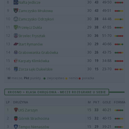
8
30
43
49-50
Nafta Jedlicze
9
30
43
49-51
Zamczysko Mrukowa
10
30
38
44-48
Zamczysko Odrzykoń
11
29
38
47-55
Przełęcz Dukla
12
30
36
51-70
Strzelec Frysztak
13
30
29
40-66
Start Rymanów
14
30
26
43-75
Grabowianka Grabówka
15
30
19
34-88
Karpaty Klimkówka
16
30
15
23-70
Zorza Łęki Dukielskie
M
mecze,
Pkt
punkty ·
zwycięstwo
remis
porażka
KROSNO > KLASA OKRĘGOWA - MECZE ROZEGRANE U SIEBIE
LP
DRUŻYNA
M
PKT
GOLE
FORMA
1
15
33
40-21
LKS Zarszyn
2
15
32
40-15
Górnik Strachocina
3
15
29
39-21
Tempo Nienaszów