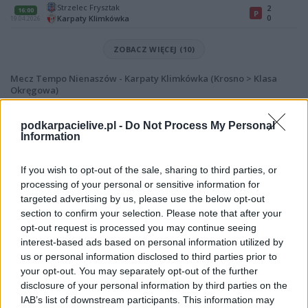
Strzelec Frysztak
2
16:00
P
0
Karpaty Klimkówka
19.04.2026
ZOBACZ WIĘCEJ (10)
Mecz Tempo Nienaszów - Karpaty Klimkówka (Krosno > Klasa
Okręgowa)
Spotkanie pomiędzy
Tempo Nienaszów i Karpaty Klimkówka
rozegrane zostanie w ramach Krosno > Klasa Okręgowa (18. kolejki -
podkarpacielive.pl -
Do Not Process My Personal
Krosno > Klasa Okręgowa).
Information
Na stronie
PodkarpacieLive.pl
znajdziesz
wynik meczu, strzelców
bramek, kartki, składy, statystyki i informacje o przebiegu
If you wish to opt-out of the sale, sharing to third parties, or
spotkania
. To kompletne źródło danych dla kibiców i pasjonatów
processing of your personal or sensitive information for
lokalnej piłki nożnej. Jeżeli aktualnie nie widzisz tutaj danych z pewnością
targeted advertising by us, please use the below opt-out
pracujemy nad tym żeby je uzupełnić.
section to confirm your selection. Please note that after your
Wynik meczu Tempo Nienaszów vs Karpaty Klimkówka
opt-out request is processed you may continue seeing
Po zakończeniu spotkania automatycznie publikujemy
oficjalny wynik
interest-based ads based on personal information utilized by
spotkania
, a także dane meczowe, jeśli są dostępne.
us or personal information disclosed to third parties prior to
your opt-out. You may separately opt-out of the further
Pełny harmonogram rozgrywek dostępny jest tutaj:
Krosno > Klasa
Okręgowa - terminarz
disclosure of your personal information by third parties on the
.
IAB’s list of downstream participants. This information may