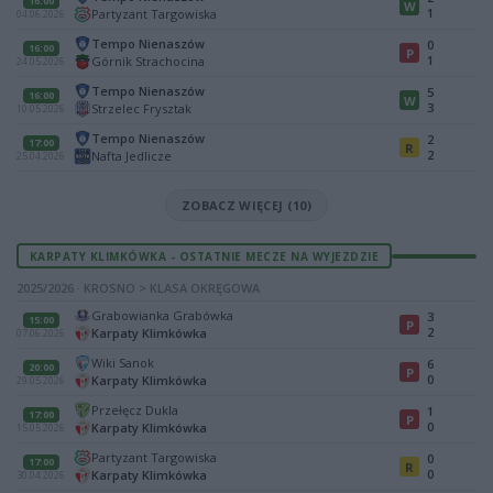
16:00
W
1
Partyzant Targowiska
04.06.2026
Tempo Nienaszów
0
16:00
P
1
Górnik Strachocina
24.05.2026
Tempo Nienaszów
5
16:00
W
3
Strzelec Frysztak
10.05.2026
Tempo Nienaszów
2
17:00
R
2
Nafta Jedlicze
25.04.2026
ZOBACZ WIĘCEJ (10)
KARPATY KLIMKÓWKA - OSTATNIE MECZE NA WYJEZDZIE
2025/2026 · KROSNO > KLASA OKRĘGOWA
Grabowianka Grabówka
3
15:00
P
2
Karpaty Klimkówka
07.06.2026
Wiki Sanok
6
20:00
P
0
Karpaty Klimkówka
29.05.2026
Przełęcz Dukla
1
17:00
P
0
Karpaty Klimkówka
15.05.2026
Partyzant Targowiska
0
17:00
R
0
Karpaty Klimkówka
30.04.2026