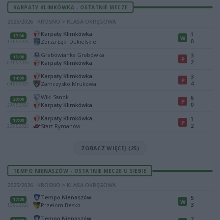
KARPATY KLIMKÓWKA - OSTATNIE MECZE
2025/2026 · KROSNO > KLASA OKRĘGOWA
Karpaty Klimkówka
1
17:00
W
0
Zorza Łęki Dukielskie
13.06.2026
Grabowianka Grabówka
3
15:00
P
2
Karpaty Klimkówka
07.06.2026
Karpaty Klimkówka
3
14:00
P
4
Zamczysko Mrukowa
04.06.2026
Wiki Sanok
6
20:00
P
0
Karpaty Klimkówka
29.05.2026
Karpaty Klimkówka
1
17:00
P
2
Start Rymanów
23.05.2026
ZOBACZ WIĘCEJ (25)
TEMPO NIENASZÓW - OSTATNIE MECZE U SIEBIE
2025/2026 · KROSNO > KLASA OKRĘGOWA
Tempo Nienaszów
5
17:00
W
3
Przełom Besko
13.06.2026
Tempo Nienaszów
2