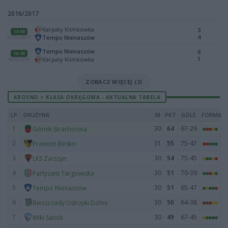
2016/2017
Karpaty Klimkówka
3
13:00
4
Tempo Nienaszów
07.05.2017
Tempo Nienaszów
6
16:30
1
Karpaty Klimkówka
18.09.2016
ZOBACZ WIĘCEJ (2)
KROSNO > KLASA OKRĘGOWA - AKTUALNA TABELA
LP
DRUŻYNA
M
PKT
GOLE
FORMA
1
30
64
67-29
Górnik Strachocina
2
31
55
75-47
Przełom Besko
3
30
54
75-45
LKS Zarszyn
4
30
51
70-39
Partyzant Targowiska
5
30
51
65-47
Tempo Nienaszów
6
30
50
64-38
Bieszczady Ustrzyki Dolne
7
30
49
67-45
Wiki Sanok