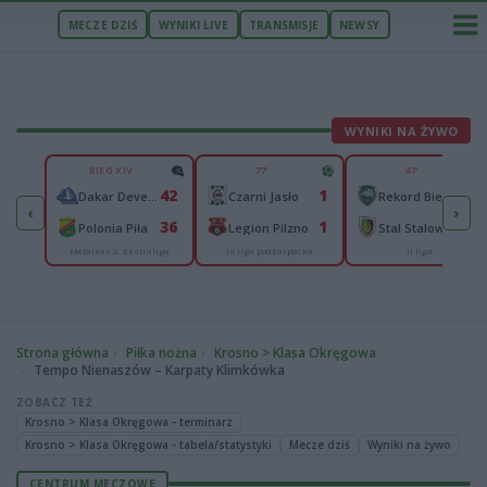
MECZE DZIŚ
WYNIKI LIVE
TRANSMISJE
NEWSY
WYNIKI NA ŻYWO
U
BIEG XIV
77'
47'
0
42
1
2
Pogoń-Sokół Lubaczów
Dakar Development Stal Rzeszów
Czarni Jasło
Rekord Bielsko-Biała
‹
›
2
36
1
0
Moravia Morawica
Polonia Piła
Legion Pilzno
Stal Stalowa Wola
Metalkas 2. Ekstraliga
IV liga podkarpacka
II liga
Strona główna
Piłka nożna
Krosno > Klasa Okręgowa
Tempo Nienaszów – Karpaty Klimkówka
ZOBACZ TEŻ
Krosno > Klasa Okręgowa - terminarz
Krosno > Klasa Okręgowa - tabela/statystyki
Mecze dziś
Wyniki na żywo
CENTRUM MECZOWE