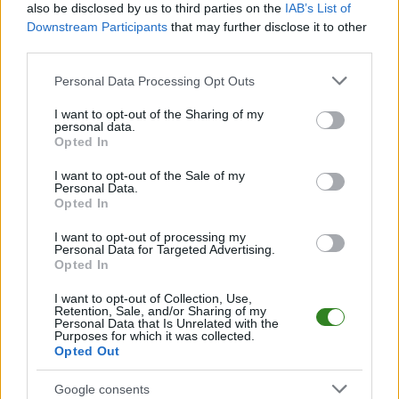
Informacje o składach i strzelcach
also be disclosed by us to third parties on the
IAB’s List of
W miarę dostępności danych, publikujemy
składy wyjściowe,
Downstream Participants
that may further disclose it to other
rezerwowych, zmiany oraz listę strzelców bramek
. Informacje te
third parties.
aktualizujemy zależnie od poziomu ligi i dostępnych źródeł.
Please note that this website/app uses one or more Google
Personal Data Processing Opt Outs
Śledź mecze swojej drużyny
services and may gather and store information including but
Jeśli jesteś kibicem klubu Tempo Nienaszów lub Karpaty Klimkówka -
not limited to your visit or usage behaviour. You may click to
I want to opt-out of the Sharing of my
zaglądaj tutaj częściej. Nasz serwis regularnie dostarcza informacje o
personal data.
grant or deny consent to Google and its third-party tags to
terminach meczów, wynikach, transferach i newsach klubowych
.
Opted In
use your data for below specified purposes in below Google
PodkarpacieLive.pl to największa baza
meczów lokalnych drużyn
consent section.
I want to opt-out of the Sale of my
piłkarskich
w województwie. Sprawdź nasze relacje, śledź ulubioną ligę i
Personal Data.
bądź na bieżąco z wydarzeniami z boisk!
Opted In
Analiza przed meczem: Tempo Nienaszów vs Karpaty Klimkówka
I want to opt-out of processing my
Mecz
Tempo Nienaszów - Karpaty Klimkówka
Personal Data for Targeted Advertising.
odbędzie się w
Opted In
ramach 18. kolejki - Krosno > Klasa Okręgowa. Spotkanie zostanie
rozegrane w dniu 29 marca 2026. Początek meczu o godz. 16:00.
I want to opt-out of Collection, Use,
Tempo Nienaszów
przystępuje do tego spotkania w roli gospodarza.
Retention, Sale, and/or Sharing of my
Jak drużyna radzi sobie w sezonie 2025/2026 rozgrywek Krosno > Klasa
Personal Data that Is Unrelated with the
Purposes for which it was collected.
Okręgowa przed własną publicznością? Na tej stronie możecie zobaczyć
Opted Out
tabelę uwzględniającą tylko mecze u siebie. W tabeli biorącej pod uwagę
tylko mecze wyjazdowe możecie natomiast sprawdzić jak spisuje się klub
Karpaty Klimkówka
.
Google consents