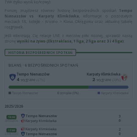
TWK (tylko wynik końcowy)
Poniżej znajdziesz również historę bezpośrednich spotkań
Tempo
Nienaszów vs. Karpaty Klimkówka
, informacje o pozostałych
meczach 18. kolejki - Krosno > Klasa Okręgowa oraz aktualną tabelę
rozgrywek.
Jeśli interesują Cię relacje LIVE z meczów piłki nożnej, sprawdź naszą
stronę
wyniki na żywo (Ekstraklasa, 1 liga, 2 liga oraz 3 i 4 liga)
.
HISTORIA BEZPOŚREDNICH SPOTKAŃ
BILANS · 6 BEZPOŚREDNICH SPOTKAŃ
Tempo Nienaszów
Karpaty Klimkówka
4
2
wygrane
wygrane
(67%)
(33%)
Tempo Nienaszów
0
remisów (0%)
Karpaty Klimkówka
2025/2026
Tempo Nienaszów
3
16:00
0
Karpaty Klimkówka
29.03.2026
Karpaty Klimkówka
2
17:00
0
Tempo Nienaszów
23.08.2025