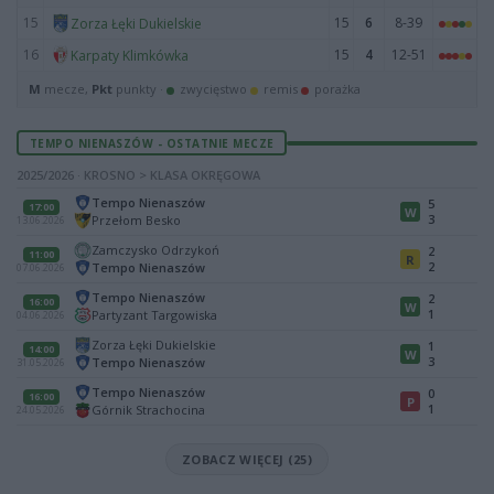
15
15
6
8-39
Zorza Łęki Dukielskie
16
15
4
12-51
Karpaty Klimkówka
M
mecze,
Pkt
punkty ·
zwycięstwo
remis
porażka
TEMPO NIENASZÓW - OSTATNIE MECZE
2025/2026 · KROSNO > KLASA OKRĘGOWA
Tempo Nienaszów
5
17:00
W
3
Przełom Besko
13.06.2026
Zamczysko Odrzykoń
2
11:00
R
2
Tempo Nienaszów
07.06.2026
Tempo Nienaszów
2
16:00
W
1
Partyzant Targowiska
04.06.2026
Zorza Łęki Dukielskie
1
14:00
W
3
Tempo Nienaszów
31.05.2026
Tempo Nienaszów
0
16:00
P
1
Górnik Strachocina
24.05.2026
ZOBACZ WIĘCEJ (25)