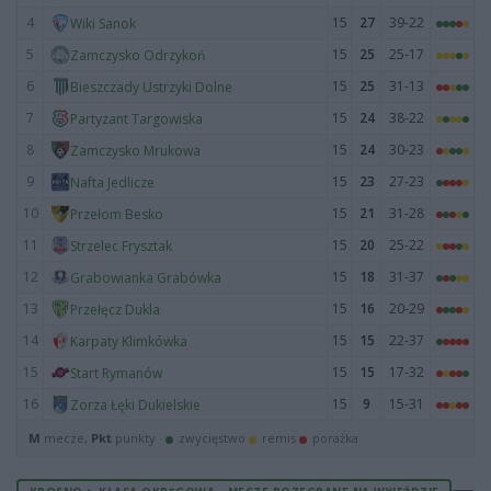
4
15
27
39-22
Wiki Sanok
5
15
25
25-17
Zamczysko Odrzykoń
6
15
25
31-13
Bieszczady Ustrzyki Dolne
7
15
24
38-22
Partyzant Targowiska
8
15
24
30-23
Zamczysko Mrukowa
9
15
23
27-23
Nafta Jedlicze
10
15
21
31-28
Przełom Besko
11
15
20
25-22
Strzelec Frysztak
12
15
18
31-37
Grabowianka Grabówka
13
15
16
20-29
Przełęcz Dukla
14
15
15
22-37
Karpaty Klimkówka
15
15
15
17-32
Start Rymanów
16
15
9
15-31
Zorza Łęki Dukielskie
M
mecze,
Pkt
punkty ·
zwycięstwo
remis
porażka