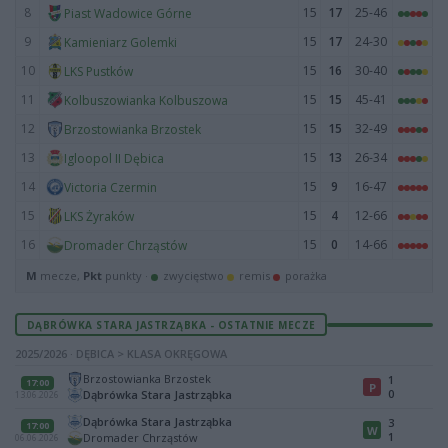
8
15
17
25-46
Piast Wadowice Górne
9
15
17
24-30
Kamieniarz Golemki
10
15
16
30-40
LKS Pustków
11
15
15
45-41
Kolbuszowianka Kolbuszowa
12
15
15
32-49
Brzostowianka Brzostek
13
15
13
26-34
Igloopol II Dębica
14
15
9
16-47
Victoria Czermin
15
15
4
12-66
LKS Żyraków
16
15
0
14-66
Dromader Chrząstów
M
mecze,
Pkt
punkty ·
zwycięstwo
remis
porażka
DĄBRÓWKA STARA JASTRZĄBKA - OSTATNIE MECZE
2025/2026 · DĘBICA > KLASA OKRĘGOWA
Brzostowianka Brzostek
1
17:00
P
0
Dąbrówka Stara Jastrząbka
13.06.2026
Dąbrówka Stara Jastrząbka
3
17:00
W
1
Dromader Chrząstów
06.06.2026