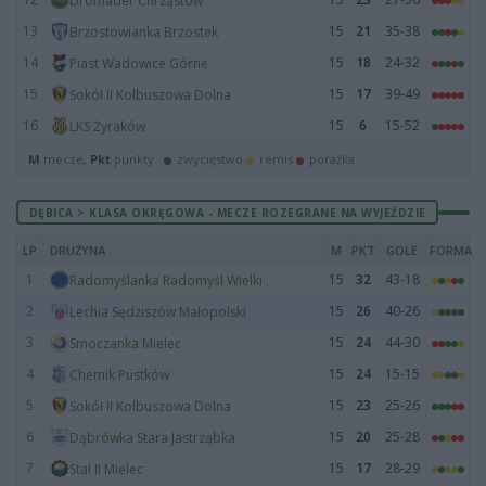
Dromader Chrząstów
13
15
21
35-38
Brzostowianka Brzostek
14
15
18
24-32
Piast Wadowice Górne
15
15
17
39-49
Sokół II Kolbuszowa Dolna
16
15
6
15-52
LKS Żyraków
M
mecze,
Pkt
punkty ·
zwycięstwo
remis
porażka
DĘBICA > KLASA OKRĘGOWA - MECZE ROZEGRANE NA WYJEŹDZIE
LP
DRUŻYNA
M
PKT
GOLE
FORMA
1
15
32
43-18
Radomyślanka Radomyśl Wielki
2
15
26
40-26
Lechia Sędziszów Małopolski
3
15
24
44-30
Smoczanka Mielec
4
15
24
15-15
Chemik Pustków
5
15
23
25-26
Sokół II Kolbuszowa Dolna
6
15
20
25-28
Dąbrówka Stara Jastrząbka
7
15
17
28-29
Stal II Mielec