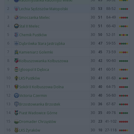
Radomyślanka Radomyśl Wielki
2
30
53
88-52
Lechia Sędziszów Małopolski
3
30
51
84-49
Smoczanka Mielec
4
30
51
66-43
Stal II Mielec
5
30
50
52-31
Chemik Pustków
6
30
47
59-55
Dąbrówka Stara Jastrząbka
7
30
45
73-59
Kamieniarz Golemki
8
30
42
90-60
Kolbuszowianka Kolbuszowa
9
30
41
60-51
Igloopol II Dębica
10
30
41
61-63
LKS Pustków
11
30
40
64-75
Sokół II Kolbuszowa Dolna
12
30
40
56-80
Victoria Czermin
13
30
36
67-87
Brzostowianka Brzostek
14
30
35
49-78
Piast Wadowice Górne
15
30
23
41-102
Dromader Chrząstów
16
30
10
27-118
LKS Żyraków