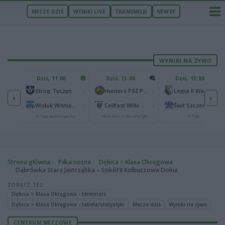
MECZE DZIŚ
WYNIKI LIVE
TRANSMISJE
NEWSY
WYNIKI NA ŻYWO
U
Dziś, 11:00
Dziś, 13:00
Dziś, 13:00
2
Podbeskidzie Bielsko-Biała
-
-
-
Strug Tyczyn
Hunters PSŻ Poznań
Legia II Warszawa
‹
›
2
sk
-
-
-
Wisłok Wiśniowa
Cellfast Wilki Krosno
Świt Szczecin
IV liga podkarpacka
Metalkas 2. Ekstraliga
II liga
Strona główna
Piłka nożna
Dębica > Klasa Okręgowa
Dąbrówka Stara Jastrząbka – Sokół II Kolbuszowa Dolna
ZOBACZ TEŻ
Dębica > Klasa Okręgowa - terminarz
Dębica > Klasa Okręgowa - tabela/statystyki
Mecze dziś
Wyniki na żywo
CENTRUM MECZOWE