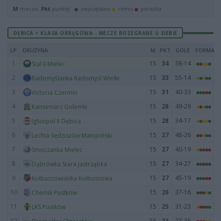
M
mecze,
Pkt
punkty ·
zwycięstwo
remis
porażka
DĘBICA > KLASA OKRĘGOWA - MECZE ROZEGRANE U SIEBIE
LP
DRUŻYNA
M
PKT
GOLE
FORMA
1
15
34
38-14
Stal II Mielec
2
15
33
55-14
Radomyślanka Radomyśl Wielki
3
15
31
40-33
Victoria Czermin
4
15
28
49-29
Kamieniarz Golemki
5
15
28
34-17
Igloopol II Dębica
6
15
27
48-26
Lechia Sędziszów Małopolski
7
15
27
40-19
Smoczanka Mielec
8
15
27
34-27
Dąbrówka Stara Jastrząbka
9
15
27
45-19
Kolbuszowianka Kolbuszowa
10
15
26
37-16
Chemik Pustków
11
15
25
31-23
LKS Pustków
12
15
23
27-36