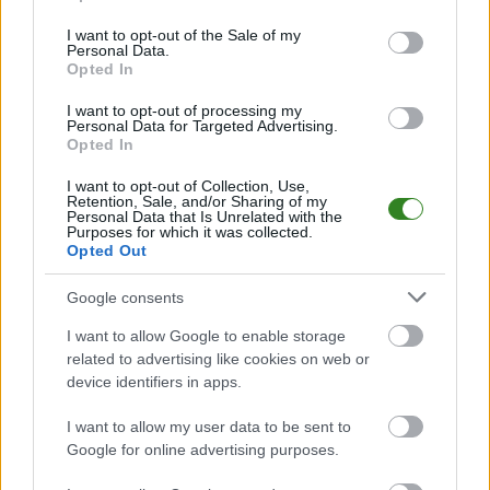
bądź na bieżąco z wydarzeniami z boisk!
use your data for below specified purposes in below Google
consent section.
I want to opt-out of the Sale of my
Analiza przed meczem: Dąbrówka Stara Jastrząbka vs Sokół II
Personal Data.
Kolbuszowa Dolna
Opted In
Mecz
Dąbrówka Stara Jastrząbka - Sokół II Kolbuszowa Dolna
odbędzie się w ramach 21. kolejki - Dębica > Klasa Okręgowa. Spotkanie
I want to opt-out of processing my
zostanie rozegrane w dniu 19 kwietnia 2026. Początek meczu o godz.
Personal Data for Targeted Advertising.
Opted In
17:00.
Dąbrówka Stara Jastrząbka
przystępuje do tego spotkania w roli
I want to opt-out of Collection, Use,
gospodarza. Jak drużyna radzi sobie w sezonie 2025/2026 rozgrywek
Retention, Sale, and/or Sharing of my
Dębica > Klasa Okręgowa przed własną publicznością? Na tej stronie
Personal Data that Is Unrelated with the
Purposes for which it was collected.
możecie zobaczyć tabelę uwzględniającą tylko mecze u siebie. W tabeli
Opted Out
biorącej pod uwagę tylko mecze wyjazdowe możecie natomiast
sprawdzić jak spisuje się klub
Sokół II Kolbuszowa Dolna
.
Google consents
Dębica > Klasa Okręgowa - sytuacja w tabeli
I want to allow Google to enable storage
Przed meczami 21. kolejki - Dębica > Klasa Okręgowa gospodarze
(Dąbrówka Stara Jastrząbka) zajmują
related to advertising like cookies on web or
6. miejsce
w tabeli. Goście (Sokół II
Kolbuszowa Dolna) plasują się na
5. miejscu.
device identifiers in apps.
Poniżej znajdziesz także ostatnie mecze obu drużyn oraz statystyki
I want to allow my user data to be sent to
bramkowe.
Google for online advertising purposes.
Dąbrówka Stara Jastrząbka vs. Sokół II Kolbuszowa Dolna -
relacja, wynik na żywo, transmisja