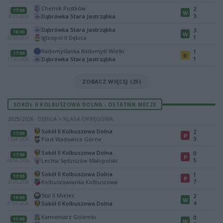
Chemik Pustków
2
17:00
W
3
Dąbrówka Stara Jastrząbka
30.05.2026
Dąbrówka Stara Jastrząbka
3
18:00
W
1
Igloopol II Dębica
22.05.2026
Radomyślanka Radomyśl Wielki
1
17:00
R
1
Dąbrówka Stara Jastrząbka
17.05.2026
ZOBACZ WIĘCEJ (25)
SOKÓŁ II KOLBUSZOWA DOLNA - OSTATNIE MECZE
2025/2026 · DĘBICA > KLASA OKRĘGOWA
Sokół II Kolbuszowa Dolna
2
17:00
P
3
Piast Wadowice Górne
13.06.2026
Sokół II Kolbuszowa Dolna
0
17:00
P
5
Lechia Sędziszów Małopolski
06.06.2026
Sokół II Kolbuszowa Dolna
1
17:00
P
7
Kolbuszowianka Kolbuszowa
31.05.2026
Stal II Mielec
2
19:00
W
4
Sokół II Kolbuszowa Dolna
27.05.2026
Kamieniarz Golemki
0
11:00
W