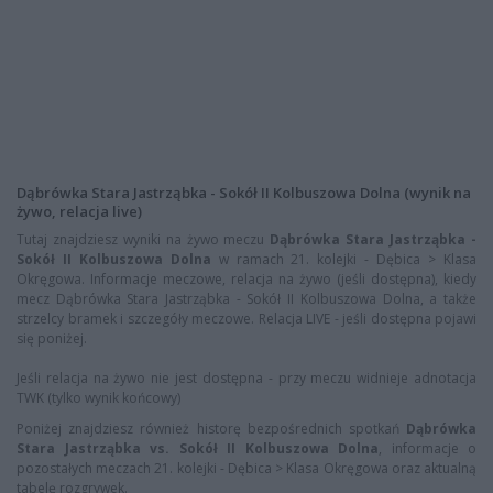
Dąbrówka Stara Jastrząbka - Sokół II Kolbuszowa Dolna (wynik na
żywo, relacja live)
Tutaj znajdziesz wyniki na żywo meczu
Dąbrówka Stara Jastrząbka -
Sokół II Kolbuszowa Dolna
w ramach 21. kolejki - Dębica > Klasa
Okręgowa. Informacje meczowe, relacja na żywo (jeśli dostępna), kiedy
mecz Dąbrówka Stara Jastrząbka - Sokół II Kolbuszowa Dolna, a także
strzelcy bramek i szczegóły meczowe. Relacja LIVE - jeśli dostępna pojawi
się poniżej.
Jeśli relacja na żywo nie jest dostępna - przy meczu widnieje adnotacja
TWK (tylko wynik końcowy)
Poniżej znajdziesz również historę bezpośrednich spotkań
Dąbrówka
Stara Jastrząbka vs. Sokół II Kolbuszowa Dolna
, informacje o
pozostałych meczach 21. kolejki - Dębica > Klasa Okręgowa oraz aktualną
tabelę rozgrywek.