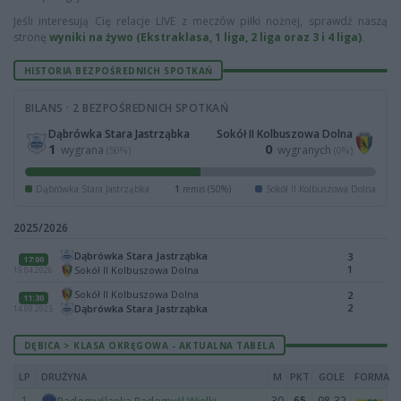
Jeśli interesują Cię relacje LIVE z meczów piłki nożnej, sprawdź naszą
stronę
wyniki na żywo (Ekstraklasa, 1 liga, 2 liga oraz 3 i 4 liga)
.
HISTORIA BEZPOŚREDNICH SPOTKAŃ
BILANS · 2 BEZPOŚREDNICH SPOTKAŃ
Dąbrówka Stara Jastrząbka
Sokół II Kolbuszowa Dolna
1
0
wygrana
wygranych
(50%)
(0%)
Dąbrówka Stara Jastrząbka
1
remis (50%)
Sokół II Kolbuszowa Dolna
2025/2026
Dąbrówka Stara Jastrząbka
3
17:00
1
Sokół II Kolbuszowa Dolna
19.04.2026
Sokół II Kolbuszowa Dolna
2
11:30
2
Dąbrówka Stara Jastrząbka
14.09.2025
DĘBICA > KLASA OKRĘGOWA - AKTUALNA TABELA
LP
DRUŻYNA
M
PKT
GOLE
FORMA
1
30
65
98-32