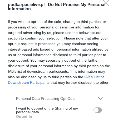
spotkania
. To kompletne źródło danych dla kibiców i pasjonatów
podkarpacielive.pl -
Do Not Process My Personal
lokalnej piłki nożnej. Jeżeli aktualnie nie widzisz tutaj danych z pewnością
Information
pracujemy nad tym żeby je uzupełnić.
Wynik meczu Dąbrówka Stara Jastrząbka vs Sokół II Kolbuszowa
If you wish to opt-out of the sale, sharing to third parties, or
Dolna
processing of your personal or sensitive information for
Po zakończeniu spotkania automatycznie publikujemy
oficjalny wynik
targeted advertising by us, please use the below opt-out
spotkania
, a także dane meczowe, jeśli są dostępne.
section to confirm your selection. Please note that after your
Pełny harmonogram rozgrywek dostępny jest tutaj:
Dębica > Klasa
opt-out request is processed you may continue seeing
Okręgowa - terminarz
.
interest-based ads based on personal information utilized by
us or personal information disclosed to third parties prior to
Informacje o składach i strzelcach
your opt-out. You may separately opt-out of the further
W miarę dostępności danych, publikujemy
składy wyjściowe,
disclosure of your personal information by third parties on the
rezerwowych, zmiany oraz listę strzelców bramek
. Informacje te
IAB’s list of downstream participants. This information may
aktualizujemy zależnie od poziomu ligi i dostępnych źródeł.
also be disclosed by us to third parties on the
IAB’s List of
Śledź mecze swojej drużyny
Downstream Participants
that may further disclose it to other
Jeśli jesteś kibicem klubu Dąbrówka Stara Jastrząbka lub Sokół II
third parties.
Kolbuszowa Dolna - zaglądaj tutaj częściej. Nasz serwis regularnie
dostarcza informacje o
Please note that this website/app uses one or more Google
terminach meczów, wynikach, transferach i
Personal Data Processing Opt Outs
newsach klubowych
.
services and may gather and store information including but
not limited to your visit or usage behaviour. You may click to
I want to opt-out of the Sharing of my
PodkarpacieLive.pl to największa baza
meczów lokalnych drużyn
personal data.
grant or deny consent to Google and its third-party tags to
piłkarskich
w województwie. Sprawdź nasze relacje, śledź ulubioną ligę i
Opted In