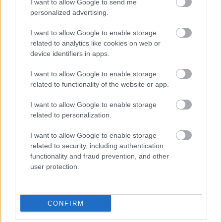
I want to allow Google to send me
Wynik meczu Dąbrówka Stara Jastrząbka - Sokół II Kolbuszowa Dolna
personalized advertising.
znajdziesz na naszej stronie zaraz po jego zakończeniu. Jeżeli szukasz
informacji meczowych, zajrzyj tutaj:
Dąbrówka Stara Jastrząbka vs.
I want to allow Google to enable storage
Sokół II Kolbuszowa Dolna - wynik, składy, strzelcy
related to analytics like cookies on web or
Jeżeli w internecie lub TV dostępna jest
transmisja na żywo z meczu
device identifiers in apps.
Dąbrówka Stara Jastrząbka vs. Sokół II Kolbuszowa Dolna
albo
innych spotkań Dębica > Klasa Okręgowa na pewno znajdziesz takie
I want to allow Google to enable storage
informacje na naszym portalu. Możliwe jednak, że nigdzie nie pojawi się
related to functionality of the website or app.
stream online z tego pojedynku. Śledź portal podkarpacieLIVE.pl i bądź
na bieżąco.
I want to allow Google to enable storage
related to personalization.
Asseco Resovia
Developres Rzeszów
ITA TOOLS Stal Mielec
I want to allow Google to enable storage
|
|
|
Cellfast Wilki Krosno
Texom Stal Rzeszów
Stal Mielec
related to security, including authentication
|
|
|
Motor Lublin
functionality and fraud prevention, and other
Stal Rzeszów
Stal Stalowa Wola
Wisła Kraków
|
|
|
|
user protection.
Resovia
Wieczysta Kraków
Sandecja Nowy Sącz
|
|
|
Siarka Tarnobrzeg
Wisłoka Dębica
4 liga podkarpacka
|
|
|
JKS Jarosław
Karpaty Krosno
|
CONFIRM
Mecze dziś
Wyniki LIVE
Transmisje
O nas
Kontakt
|
|
|
|
|