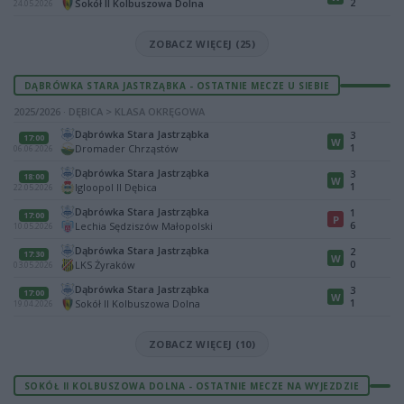
2
Sokół II Kolbuszowa Dolna
24.05.2026
ZOBACZ WIĘCEJ (25)
DĄBRÓWKA STARA JASTRZĄBKA - OSTATNIE MECZE U SIEBIE
2025/2026 · DĘBICA > KLASA OKRĘGOWA
Dąbrówka Stara Jastrząbka
3
17:00
W
1
Dromader Chrząstów
06.06.2026
Dąbrówka Stara Jastrząbka
3
18:00
W
1
Igloopol II Dębica
22.05.2026
Dąbrówka Stara Jastrząbka
1
17:00
P
6
Lechia Sędziszów Małopolski
10.05.2026
Dąbrówka Stara Jastrząbka
2
17:30
W
0
LKS Żyraków
03.05.2026
Dąbrówka Stara Jastrząbka
3
17:00
W
1
Sokół II Kolbuszowa Dolna
19.04.2026
ZOBACZ WIĘCEJ (10)
SOKÓŁ II KOLBUSZOWA DOLNA - OSTATNIE MECZE NA WYJEZDZIE