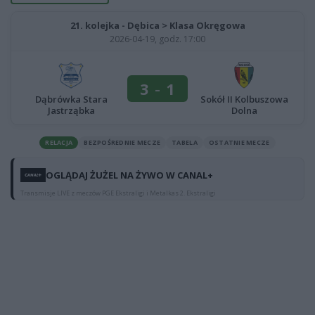
21. kolejka - Dębica > Klasa Okręgowa
2026-04-19, godz. 17:00
3
-
1
Dąbrówka Stara
Sokół II Kolbuszowa
Jastrząbka
Dolna
RELACJA
BEZPOŚREDNIE MECZE
TABELA
OSTATNIE MECZE
OGLĄDAJ ŻUŻEL NA ŻYWO W CANAL+
Transmisje LIVE z meczów PGE Ekstraligi i Metalkas 2. Ekstraligi