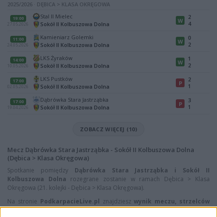
2025/2026 · DĘBICA > KLASA OKRĘGOWA
Stal II Mielec
2
19:00
W
4
Sokół II Kolbuszowa Dolna
27.05.2026
Kamieniarz Golemki
0
11:00
W
2
Sokół II Kolbuszowa Dolna
24.05.2026
LKS Żyraków
1
14:00
W
2
Sokół II Kolbuszowa Dolna
10.05.2026
LKS Pustków
2
17:00
P
1
Sokół II Kolbuszowa Dolna
02.05.2026
Dąbrówka Stara Jastrząbka
3
17:00
P
1
Sokół II Kolbuszowa Dolna
19.04.2026
ZOBACZ WIĘCEJ (10)
Mecz Dąbrówka Stara Jastrząbka - Sokół II Kolbuszowa Dolna
(Dębica > Klasa Okręgowa)
Spotkanie pomiędzy
Dąbrówka Stara Jastrząbka i Sokół II
Kolbuszowa Dolna
rozegrane zostanie w ramach Dębica > Klasa
Okręgowa (21. kolejki - Dębica > Klasa Okręgowa).
Na stronie
PodkarpacieLive.pl
znajdziesz
wynik meczu, strzelców
bramek, kartki, składy, statystyki i informacje o przebiegu