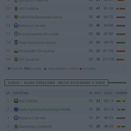
Igloopol II Dębica
10
30
41
61-63
LKS Pustków
11
30
40
64-75
Sokół II Kolbuszowa Dolna
12
30
40
56-80
Victoria Czermin
13
30
36
67-87
Brzostowianka Brzostek
14
30
35
49-78
Piast Wadowice Górne
15
30
23
41-102
Dromader Chrząstów
16
30
10
27-118
LKS Żyraków
M
mecze,
Pkt
punkty ·
zwycięstwo
remis
porażka
DĘBICA > KLASA OKRĘGOWA - MECZE ROZEGRANE U SIEBIE
LP
DRUŻYNA
M
PKT
GOLE
FORMA
1
15
34
38-14
Stal II Mielec
2
15
33
55-14
Radomyślanka Radomyśl Wielki
3
15
31
40-33
Victoria Czermin
4
15
28
49-29
Kamieniarz Golemki