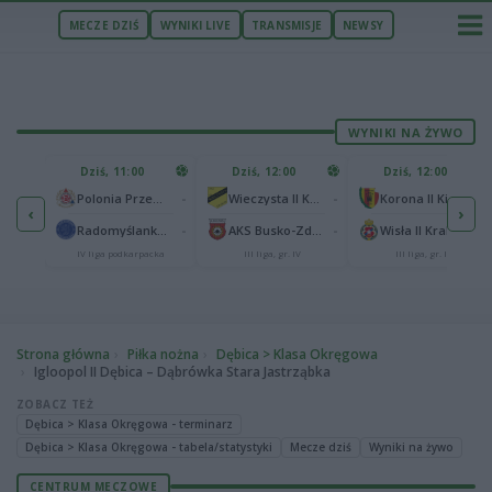
MECZE DZIŚ
WYNIKI LIVE
TRANSMISJE
NEWSY
WYNIKI NA ŻYWO
U
Dziś, 11:00
Dziś, 12:00
Dziś, 12:00
1
Polonia Warszawa
-
-
-
Polonia Przemyśl
Wieczysta II Kraków
Korona II Kielce
‹
›
1
ów
-
-
-
Radomyślanka Radomyśl Wielki
AKS Busko-Zdrój
Wisła II Kraków
IV liga podkarpacka
III liga, gr. IV
III liga, gr. IV
Strona główna
Piłka nożna
Dębica > Klasa Okręgowa
Igloopol II Dębica – Dąbrówka Stara Jastrząbka
ZOBACZ TEŻ
Dębica > Klasa Okręgowa - terminarz
Dębica > Klasa Okręgowa - tabela/statystyki
Mecze dziś
Wyniki na żywo
CENTRUM MECZOWE