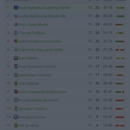
1
15
32
43-18
Radomyślanka Radomyśl Wielki
2
15
26
40-26
Lechia Sędziszów Małopolski
3
15
24
44-30
Smoczanka Mielec
4
15
24
15-15
Chemik Pustków
5
15
23
25-26
Sokół II Kolbuszowa Dolna
6
15
20
25-28
Dąbrówka Stara Jastrząbka
7
15
17
28-29
Stal II Mielec
8
15
17
25-46
Piast Wadowice Górne
9
15
17
24-30
Kamieniarz Golemki
10
15
16
30-40
LKS Pustków
11
15
15
45-41
Kolbuszowianka Kolbuszowa
12
15
15
32-49
Brzostowianka Brzostek
13
15
13
26-34
Igloopol II Dębica
14
15
9
16-47
Victoria Czermin
15
15
4
12-66
LKS Żyraków