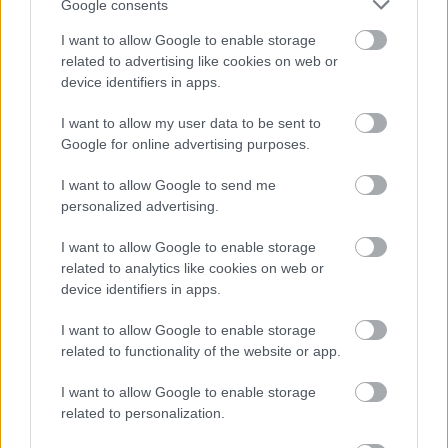
Google consents
Dębica > Klasa Okręgowa - sytuacja w tabeli
I want to allow Google to enable storage
Przed meczami 12. kolejki - Klasa O Dębica gospodarze (Igloopol II
Dębica) zajmują
related to advertising like cookies on web or
13. miejsce
w tabeli. Goście (Dąbrówka Stara
Jastrząbka) plasują się na
6. miejscu.
device identifiers in apps.
Poniżej znajdziesz także ostatnie mecze obu drużyn oraz statystyki
I want to allow my user data to be sent to
bramkowe.
Google for online advertising purposes.
Igloopol II Dębica vs. Dąbrówka Stara Jastrząbka - relacja, wynik
na żywo, transmisja
I want to allow Google to send me
Wynik meczu Igloopol II Dębica - Dąbrówka Stara Jastrząbka znajdziesz na
personalized advertising.
naszej stronie zaraz po jego zakończeniu. Jeżeli szukasz informacji
meczowych, zajrzyj tutaj:
Igloopol II Dębica vs. Dąbrówka Stara
I want to allow Google to enable storage
Jastrząbka - wynik, składy, strzelcy
related to analytics like cookies on web or
Jeżeli w internecie lub TV dostępna jest
transmisja na żywo z meczu
device identifiers in apps.
Igloopol II Dębica vs. Dąbrówka Stara Jastrząbka
albo innych
spotkań Dębica > Klasa Okręgowa na pewno znajdziesz takie informacje
I want to allow Google to enable storage
na naszym portalu. Możliwe jednak, że nigdzie nie pojawi się stream
related to functionality of the website or app.
online z tego pojedynku. Śledź portal podkarpacieLIVE.pl i bądź na
bieżąco.
I want to allow Google to enable storage
related to personalization.