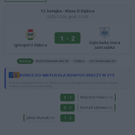
12. kolejka - Klasa O Dębica
2025-10-26, godz. 11:00
1
-
2
Dąbrówka Stara
Igloopol II Dębica
Jastrząbka
RELACJA
BEZPOŚREDNIE MECZE
TABELA
OSTATNIE MECZE
BONUS DO 660 PLN DLA NOWYCH GRACZY W STS
Tylko dla osób pełnoletnich 18+. Reklamujemy tylko legalnych bukmacherów. Hazard
stwarza ryzyko straty finansowej.
Wojciech Falarz
0 - 1
(16)
Konrad Łękawa
0 - 2
(20)
Jakub Muniak
1 - 2
(50)