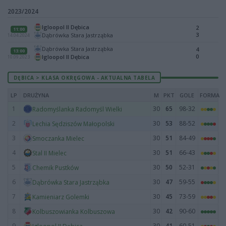
2023/2024
Igloopol II Dębica
2
11:00
3
Dąbrówka Stara Jastrząbka
14.04.2024
Dąbrówka Stara Jastrząbka
4
13:00
0
Igloopol II Dębica
10.09.2023
DĘBICA > KLASA OKRĘGOWA - AKTUALNA TABELA
LP
DRUŻYNA
M
PKT
GOLE
FORMA
1
30
65
98-32
Radomyślanka Radomyśl Wielki
2
30
53
88-52
Lechia Sędziszów Małopolski
3
30
51
84-49
Smoczanka Mielec
4
30
51
66-43
Stal II Mielec
5
30
50
52-31
Chemik Pustków
6
30
47
59-55
Dąbrówka Stara Jastrząbka
7
30
45
73-59
Kamieniarz Golemki
8
30
42
90-60
Kolbuszowianka Kolbuszowa
9
30
41
60-51