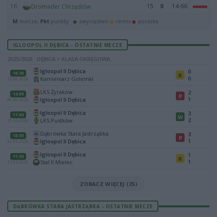
16
15
0
14-66
Dromader Chrząstów
M
mecze,
Pkt
punkty ·
zwycięstwo
remis
porażka
IGLOOPOL II DĘBICA - OSTATNIE MECZE
2025/2026 · DĘBICA > KLASA OKRĘGOWA
Igloopol II Dębica
0
16:30
R
0
Kamieniarz Golemki
12.06.2026
LKS Żyraków
2
14:00
P
1
Igloopol II Dębica
06.06.2026
Igloopol II Dębica
3
11:00
W
2
LKS Pustków
31.05.2026
Dąbrówka Stara Jastrząbka
3
18:00
P
1
Igloopol II Dębica
22.05.2026
Igloopol II Dębica
1
11:00
R
1
Stal II Mielec
17.05.2026
ZOBACZ WIĘCEJ (25)
DĄBRÓWKA STARA JASTRZĄBKA - OSTATNIE MECZE