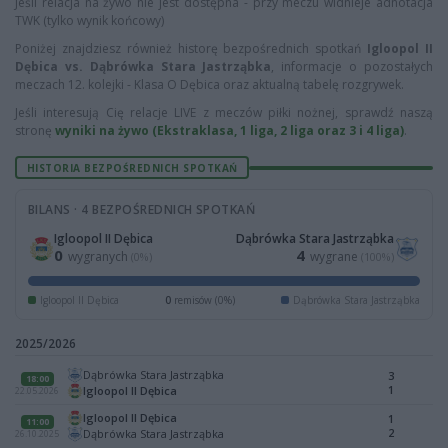
Jeśli relacja na żywo nie jest dostępna - przy meczu widnieje adnotacja
TWK (tylko wynik końcowy)
Poniżej znajdziesz również historę bezpośrednich spotkań
Igloopol II
Dębica vs. Dąbrówka Stara Jastrząbka
, informacje o pozostałych
meczach 12. kolejki - Klasa O Dębica oraz aktualną tabelę rozgrywek.
Jeśli interesują Cię relacje LIVE z meczów piłki nożnej, sprawdź naszą
stronę
wyniki na żywo (Ekstraklasa, 1 liga, 2 liga oraz 3 i 4 liga)
.
HISTORIA BEZPOŚREDNICH SPOTKAŃ
BILANS · 4 BEZPOŚREDNICH SPOTKAŃ
Igloopol II Dębica
Dąbrówka Stara Jastrząbka
0
4
wygranych
wygrane
(0%)
(100%)
Igloopol II Dębica
0
remisów (0%)
Dąbrówka Stara Jastrząbka
2025/2026
Dąbrówka Stara Jastrząbka
3
18:00
1
Igloopol II Dębica
22.05.2026
Igloopol II Dębica
1
11:00
2
Dąbrówka Stara Jastrząbka
26.10.2025