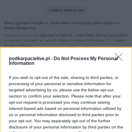
ZOBACZ WIĘCEJ (10)
Mecz Igloopol II Dębica - Dąbrówka Stara Jastrząbka (Dębica >
Klasa Okręgowa)
Spotkanie pomiędzy
Igloopol II Dębica i Dąbrówka Stara Jastrząbka
rozegrane zostanie w ramach Dębica > Klasa Okręgowa (12. kolejki -
Klasa O Dębica).
Na stronie
PodkarpacieLive.pl
znajdziesz
wynik meczu, strzelców
podkarpacielive.pl -
Do Not Process My Personal
bramek, kartki, składy, statystyki i informacje o przebiegu
Information
spotkania
. To kompletne źródło danych dla kibiców i pasjonatów
lokalnej piłki nożnej. Jeżeli aktualnie nie widzisz tutaj danych z pewnością
pracujemy nad tym żeby je uzupełnić.
If you wish to opt-out of the sale, sharing to third parties, or
processing of your personal or sensitive information for
Wynik meczu Igloopol II Dębica vs Dąbrówka Stara Jastrząbka
targeted advertising by us, please use the below opt-out
Po zakończeniu spotkania automatycznie publikujemy
oficjalny wynik
section to confirm your selection. Please note that after your
spotkania
, a także dane meczowe, jeśli są dostępne.
opt-out request is processed you may continue seeing
Pełny harmonogram rozgrywek dostępny jest tutaj:
Dębica > Klasa
interest-based ads based on personal information utilized by
Okręgowa - terminarz
.
us or personal information disclosed to third parties prior to
your opt-out. You may separately opt-out of the further
Informacje o składach i strzelcach
disclosure of your personal information by third parties on the
W miarę dostępności danych, publikujemy
składy wyjściowe,