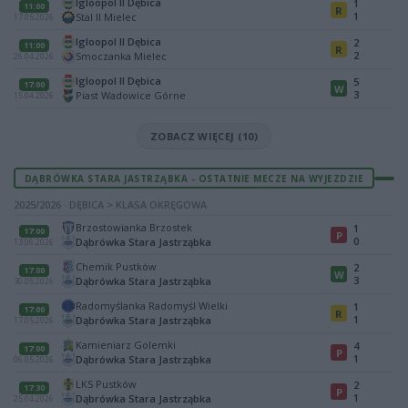
Igloopol II Dębica
1
11:00
R
1
Stal II Mielec
17.05.2026
Igloopol II Dębica
2
11:00
R
2
Smoczanka Mielec
26.04.2026
Igloopol II Dębica
5
17:00
W
3
Piast Wadowice Górne
15.04.2026
ZOBACZ WIĘCEJ (10)
DĄBRÓWKA STARA JASTRZĄBKA - OSTATNIE MECZE NA WYJEZDZIE
2025/2026 · DĘBICA > KLASA OKRĘGOWA
Brzostowianka Brzostek
1
17:00
P
0
Dąbrówka Stara Jastrząbka
13.06.2026
Chemik Pustków
2
17:00
W
3
Dąbrówka Stara Jastrząbka
30.05.2026
Radomyślanka Radomyśl Wielki
1
17:00
R
1
Dąbrówka Stara Jastrząbka
17.05.2026
Kamieniarz Golemki
4
17:00
P
1
Dąbrówka Stara Jastrząbka
06.05.2026
LKS Pustków
2
17:30
P
1
Dąbrówka Stara Jastrząbka
25.04.2026