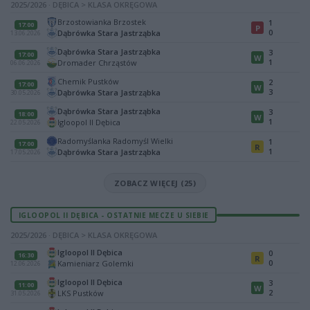
2025/2026 · DĘBICA > KLASA OKRĘGOWA
Brzostowianka Brzostek
1
17:00
P
0
Dąbrówka Stara Jastrząbka
13.06.2026
Dąbrówka Stara Jastrząbka
3
17:00
W
1
Dromader Chrząstów
06.06.2026
Chemik Pustków
2
17:00
W
3
Dąbrówka Stara Jastrząbka
30.05.2026
Dąbrówka Stara Jastrząbka
3
18:00
W
1
Igloopol II Dębica
22.05.2026
Radomyślanka Radomyśl Wielki
1
17:00
R
1
Dąbrówka Stara Jastrząbka
17.05.2026
ZOBACZ WIĘCEJ (25)
IGLOOPOL II DĘBICA - OSTATNIE MECZE U SIEBIE
2025/2026 · DĘBICA > KLASA OKRĘGOWA
Igloopol II Dębica
0
16:30
R
0
Kamieniarz Golemki
12.06.2026
Igloopol II Dębica
3
11:00
W
2
LKS Pustków
31.05.2026