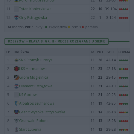
10
22
12
32-83
Korona Dobrzechów
11
22
10
39-104
Tytan Konieczkowa
12
22
1
8-154
Orły Pstrągówka
M
mecze,
Pkt
punkty ·
zwycięstwo
remis
porażka
RZESZÓW > KLASA B, GR. II - MECZE ROZEGRANE U SIEBIE
LP
DRUŻYNA
M
PKT
GOLE
FORMA
1
11
26
42-14
SNK Płomyk Lutoryż
2
11
23
42-18
LKS Hermanowa
3
11
22
29-15
Grom Mogielnica
4
11
21
42-13
Diament Pstrągowa
5
11
21
40-23
KS Godowa
6
11
19
42-35
Albatros Szufnarowa
7
11
14
28-18
Granit Wysoka Strzyżowska
8
11
13
18-28
Grunwald Połomia
9
11
13
28-28
Start Lubenia