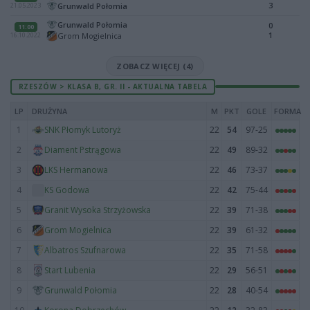
3
Grunwald Połomia
21.05.2023
Grunwald Połomia
0
11:00
1
Grom Mogielnica
16.10.2022
ZOBACZ WIĘCEJ (4)
RZESZÓW > KLASA B, GR. II - AKTUALNA TABELA
LP
DRUŻYNA
M
PKT
GOLE
FORMA
1
22
54
97-25
SNK Płomyk Lutoryż
2
22
49
89-32
Diament Pstrągowa
3
22
46
73-37
LKS Hermanowa
4
22
42
75-44
KS Godowa
5
22
39
71-38
Granit Wysoka Strzyżowska
6
22
39
61-32
Grom Mogielnica
7
22
35
71-58
Albatros Szufnarowa
8
22
29
56-51
Start Lubenia
9
22
28
40-54
Grunwald Połomia