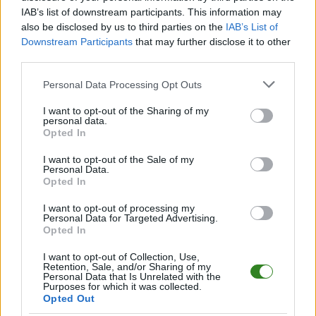
IAB’s list of downstream participants. This information may
Informacje o składach i strzelcach
also be disclosed by us to third parties on the
IAB’s List of
W miarę dostępności danych, publikujemy
składy wyjściowe,
Downstream Participants
that may further disclose it to other
rezerwowych, zmiany oraz listę strzelców bramek
. Informacje te
third parties.
aktualizujemy zależnie od poziomu ligi i dostępnych źródeł.
Please note that this website/app uses one or more Google
Personal Data Processing Opt Outs
Śledź mecze swojej drużyny
services and may gather and store information including but
Jeśli jesteś kibicem klubu Grunwald Połomia lub Grom Mogielnica -
not limited to your visit or usage behaviour. You may click to
I want to opt-out of the Sharing of my
zaglądaj tutaj częściej. Nasz serwis regularnie dostarcza informacje o
personal data.
grant or deny consent to Google and its third-party tags to
terminach meczów, wynikach, transferach i newsach klubowych
.
Opted In
use your data for below specified purposes in below Google
PodkarpacieLive.pl to największa baza
meczów lokalnych drużyn
consent section.
I want to opt-out of the Sale of my
piłkarskich
w województwie. Sprawdź nasze relacje, śledź ulubioną ligę i
Personal Data.
bądź na bieżąco z wydarzeniami z boisk!
Opted In
Analiza przed meczem: Grunwald Połomia vs Grom Mogielnica
I want to opt-out of processing my
Mecz
Grunwald Połomia - Grom Mogielnica
odbędzie się w ramach 7.
Personal Data for Targeted Advertising.
Opted In
kolejki - Rzeszów > Klasa B, gr. II. Spotkanie zostanie rozegrane w dniu 28
września 2025. Początek meczu o godz. 11:00.
I want to opt-out of Collection, Use,
Grunwald Połomia
przystępuje do tego spotkania w roli gospodarza.
Retention, Sale, and/or Sharing of my
Jak drużyna radzi sobie w sezonie 2025/2026 rozgrywek Rzeszów > Klasa
Personal Data that Is Unrelated with the
Purposes for which it was collected.
B, gr. II przed własną publicznością? Na tej stronie możecie zobaczyć
Opted Out
tabelę uwzględniającą tylko mecze u siebie. W tabeli biorącej pod uwagę
tylko mecze wyjazdowe możecie natomiast sprawdzić jak spisuje się klub