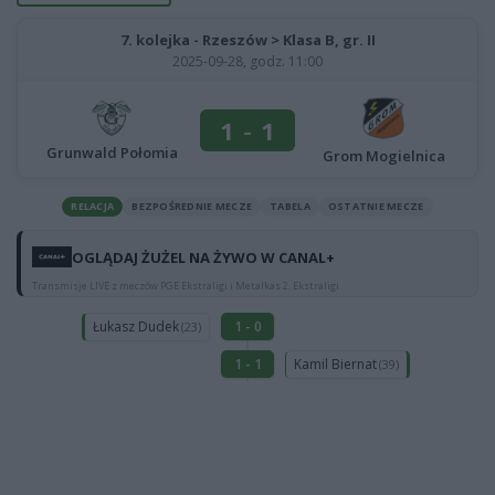
7. kolejka - Rzeszów > Klasa B, gr. II
2025-09-28, godz. 11:00
1
-
1
Grunwald Połomia
Grom Mogielnica
RELACJA
BEZPOŚREDNIE MECZE
TABELA
OSTATNIE MECZE
OGLĄDAJ ŻUŻEL NA ŻYWO W CANAL+
Transmisje LIVE z meczów PGE Ekstraligi i Metalkas 2. Ekstraligi
Łukasz Dudek
1 - 0
(23)
Kamil Biernat
1 - 1
(39)