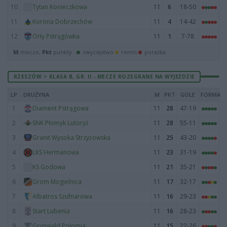
10
11
6
18-50
Tytan Konieczkowa
11
11
4
14-42
Korona Dobrzechów
12
11
1
7-78
Orły Pstrągówka
M
mecze,
Pkt
punkty ·
zwycięstwo
remis
porażka
RZESZÓW > KLASA B, GR. II - MECZE ROZEGRANE NA WYJEŹDZIE
LP
DRUŻYNA
M
PKT
GOLE
FORMA
1
11
28
47-19
Diament Pstrągowa
2
11
28
55-11
SNK Płomyk Lutoryż
3
11
25
43-20
Granit Wysoka Strzyżowska
4
11
23
31-19
LKS Hermanowa
5
11
21
35-21
KS Godowa
6
11
17
32-17
Grom Mogielnica
7
11
16
29-23
Albatros Szufnarowa
8
11
16
28-23
Start Lubenia
9
11
15
22-26
Grunwald Połomia