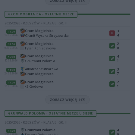
ZOBACZ WIĘCEJ (17)
GROM MOGIELNICA - OSTATNIE MECZE
2025/2026 · RZESZÓW > KLASA B, GR. II
Grom Mogielnica
3
14:00
P
4
Granit Wysoka Strzyżowska
14.06.2026
Grom Mogielnica
2
18:00
W
0
Tytan Konieczkowa
03.06.2026
Grom Mogielnica
4
16:00
W
1
Grunwald Połomia
30.05.2026
Albatros Szufnarowa
3
14:00
W
7
Grom Mogielnica
24.05.2026
Grom Mogielnica
2
17:00
W
1
KS Godowa
16.05.2026
ZOBACZ WIĘCEJ (17)
GRUNWALD POŁOMIA - OSTATNIE MECZE U SIEBIE
2025/2026 · RZESZÓW > KLASA B, GR. II
Grunwald Połomia
4
17:00
W
0
Korona Dobrzechów
13.06.2026