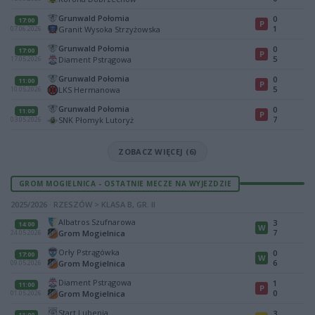
Grunwald Połomia
0
17:00
P
1
Granit Wysoka Strzyżowska
07.06.2026
Grunwald Połomia
0
17:00
P
5
Diament Pstrągowa
17.05.2026
Grunwald Połomia
0
11:00
P
5
LKS Hermanowa
10.05.2026
Grunwald Połomia
0
11:00
P
7
SNK Płomyk Lutoryż
03.05.2026
ZOBACZ WIĘCEJ (6)
GROM MOGIELNICA - OSTATNIE MECZE NA WYJEZDZIE
2025/2026 · RZESZÓW > KLASA B, GR. II
Albatros Szufnarowa
3
14:00
W
7
Grom Mogielnica
24.05.2026
Orły Pstrągówka
0
17:00
W
6
Grom Mogielnica
09.05.2026
Diament Pstrągowa
1
11:00
P
0
Grom Mogielnica
01.05.2026
Start Lubenia
3
11:00