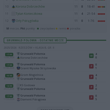
10
11
8
18-41
Korona Dobrzechów
11
11
4
21-54
Tytan Konieczkowa
12
11
0
1-76
Orły Pstrągówka
M
mecze,
Pkt
punkty ·
zwycięstwo
remis
porażka
GRUNWALD POŁOMIA - OSTATNIE MECZE
2025/2026 · RZESZÓW > KLASA B, GR. II
Grunwald Połomia
4
17:00
W
0
Korona Dobrzechów
13.06.2026
Grunwald Połomia
0
17:00
P
1
Granit Wysoka Strzyżowska
07.06.2026
Grom Mogielnica
4
16:00
P
1
Grunwald Połomia
30.05.2026
KS Godowa
2
14:00
P
Grunwald Połomia
0
24.05.2026
Grunwald Połomia
0
17:00
P
5
Diament Pstrągowa
17.05.2026