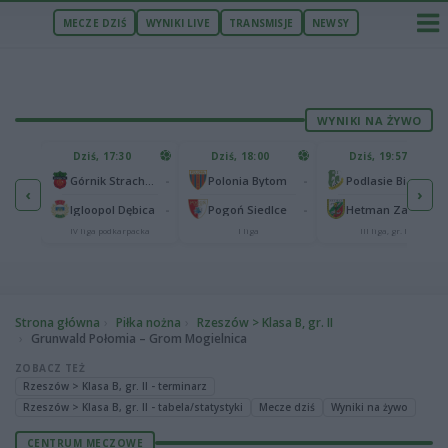
MECZE DZIŚ
WYNIKI LIVE
TRANSMISJE
NEWSY
WYNIKI NA ŻYWO
U
Dziś, 17:30
Dziś, 18:00
Dziś, 19:57
65
lonia Bydgoszcz
-
-
-
Górnik Strachocina
Polonia Bytom
Podlasie Biała Podlaska
‹
›
25
-
-
-
Igloopol Dębica
Pogoń Siedlce
Hetman Zamość
aliga
IV liga podkarpacka
I liga
III liga, gr. IV
Strona główna
Piłka nożna
Rzeszów > Klasa B, gr. II
Grunwald Połomia – Grom Mogielnica
ZOBACZ TEŻ
Rzeszów > Klasa B, gr. II - terminarz
Rzeszów > Klasa B, gr. II - tabela/statystyki
Mecze dziś
Wyniki na żywo
CENTRUM MECZOWE