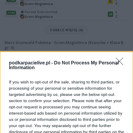
R
3
Grom Mogielnica
26.04.2026
Korona Dobrzechów
1
11:00
W
2
Grom Mogielnica
12.04.2026
ZOBACZ WIĘCEJ (6)
Mecz Grunwald Połomia - Grom Mogielnica (Rzeszów > Klasa B,
gr. II)
Spotkanie pomiędzy
Grunwald Połomia i Grom Mogielnica
rozegrane
zostanie w ramach Rzeszów > Klasa B, gr. II (7. kolejki - Rzeszów > Klasa B,
podkarpacielive.pl -
Do Not Process My Personal
gr. II).
Information
Na stronie
PodkarpacieLive.pl
znajdziesz
wynik meczu, strzelców
bramek, kartki, składy, statystyki i informacje o przebiegu
If you wish to opt-out of the sale, sharing to third parties, or
spotkania
. To kompletne źródło danych dla kibiców i pasjonatów
processing of your personal or sensitive information for
lokalnej piłki nożnej. Jeżeli aktualnie nie widzisz tutaj danych z pewnością
targeted advertising by us, please use the below opt-out
pracujemy nad tym żeby je uzupełnić.
section to confirm your selection. Please note that after your
Wynik meczu Grunwald Połomia vs Grom Mogielnica
opt-out request is processed you may continue seeing
Po zakończeniu spotkania automatycznie publikujemy
oficjalny wynik
interest-based ads based on personal information utilized by
spotkania
, a także dane meczowe, jeśli są dostępne.
us or personal information disclosed to third parties prior to
your opt-out. You may separately opt-out of the further
Pełny harmonogram rozgrywek dostępny jest tutaj:
Rzeszów > Klasa B,
gr. II - terminarz
.
disclosure of your personal information by third parties on the