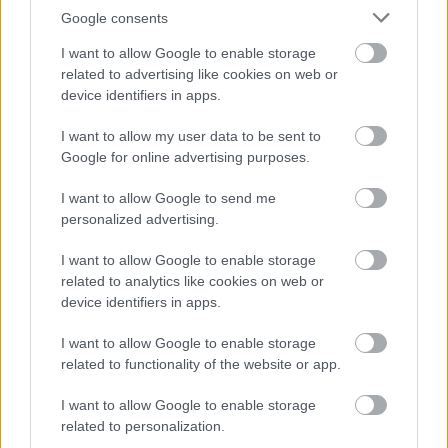
Grom Mogielnica
.
Google consents
Rzeszów > Klasa B, gr. II - sytuacja w tabeli
I want to allow Google to enable storage
Przed meczami 7. kolejki - Rzeszów > Klasa B, gr. II gospodarze (Grunwald
related to advertising like cookies on web or
Połomia) zajmują
9. miejsce
w tabeli. Goście (Grom Mogielnica) plasują
device identifiers in apps.
się na
6. miejscu.
I want to allow my user data to be sent to
Poniżej znajdziesz także ostatnie mecze obu drużyn oraz statystyki
bramkowe.
Google for online advertising purposes.
Grunwald Połomia vs. Grom Mogielnica - relacja, wynik na żywo,
I want to allow Google to send me
transmisja
personalized advertising.
Wynik meczu Grunwald Połomia - Grom Mogielnica znajdziesz na naszej
stronie zaraz po jego zakończeniu. Jeżeli szukasz informacji meczowych,
I want to allow Google to enable storage
zajrzyj tutaj:
Grunwald Połomia vs. Grom Mogielnica - wynik, składy,
related to analytics like cookies on web or
strzelcy
device identifiers in apps.
Jeżeli w internecie lub TV dostępna jest
transmisja na żywo z meczu
Grunwald Połomia vs. Grom Mogielnica
albo innych spotkań Rzeszów
I want to allow Google to enable storage
> Klasa B, gr. II na pewno znajdziesz takie informacje na naszym portalu.
related to functionality of the website or app.
Możliwe jednak, że nigdzie nie pojawi się stream online z tego pojedynku.
Śledź portal podkarpacieLIVE.pl i bądź na bieżąco.
I want to allow Google to enable storage
related to personalization.