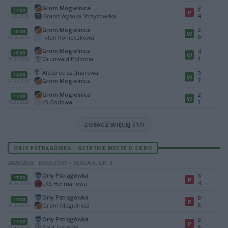
Grom Mogielnica
3
14:00
P
4
Granit Wysoka Strzyżowska
14.06.2026
Grom Mogielnica
2
18:00
W
0
Tytan Konieczkowa
03.06.2026
Grom Mogielnica
4
16:00
W
1
Grunwald Połomia
30.05.2026
Albatros Szufnarowa
3
14:00
W
7
Grom Mogielnica
24.05.2026
Grom Mogielnica
2
17:00
W
1
KS Godowa
16.05.2026
ZOBACZ WIĘCEJ (17)
ORŁY PSTRĄGÓWKA - OSTATNIE MECZE U SIEBIE
2025/2026 · RZESZÓW > KLASA B, GR. II
Orły Pstrągówka
3
17:00
P
4
LKS Hermanowa
06.06.2026
Orły Pstrągówka
0
17:00
P
6
Grom Mogielnica
09.05.2026
Orły Pstrągówka
0
17:00
P
6
Start Lubenia
02.05.2026