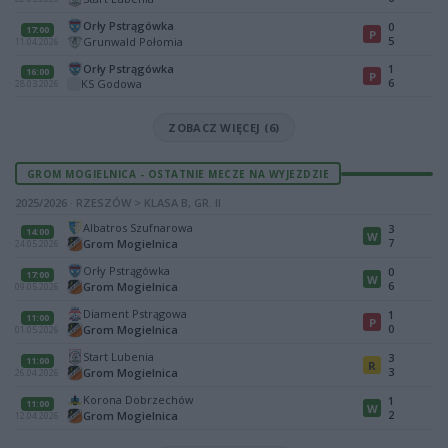
Orły Pstrągówka
0
17:00
P
5
Grunwald Połomia
11.04.2026
Orły Pstrągówka
1
16:00
P
6
KS Godowa
28.03.2026
ZOBACZ WIĘCEJ (6)
GROM MOGIELNICA - OSTATNIE MECZE NA WYJEZDZIE
2025/2026 · RZESZÓW > KLASA B, GR. II
Albatros Szufnarowa
3
14:00
W
7
Grom Mogielnica
24.05.2026
Orły Pstrągówka
0
17:00
W
6
Grom Mogielnica
09.05.2026
Diament Pstrągowa
1
11:00
P
0
Grom Mogielnica
01.05.2026
Start Lubenia
3
11:00
R
3
Grom Mogielnica
26.04.2026
Korona Dobrzechów
1
11:00
W
2
Grom Mogielnica
12.04.2026