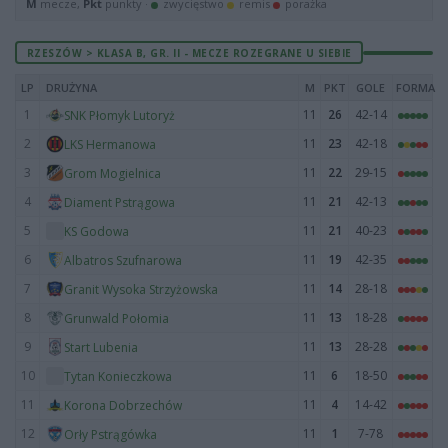
M
mecze,
Pkt
punkty ·
zwycięstwo
remis
porażka
RZESZÓW > KLASA B, GR. II - MECZE ROZEGRANE U SIEBIE
LP
DRUŻYNA
M
PKT
GOLE
FORMA
1
11
26
42-14
SNK Płomyk Lutoryż
2
11
23
42-18
LKS Hermanowa
3
11
22
29-15
Grom Mogielnica
4
11
21
42-13
Diament Pstrągowa
5
11
21
40-23
KS Godowa
6
11
19
42-35
Albatros Szufnarowa
7
11
14
28-18
Granit Wysoka Strzyżowska
8
11
13
18-28
Grunwald Połomia
9
11
13
28-28
Start Lubenia
10
11
6
18-50
Tytan Konieczkowa
11
11
4
14-42
Korona Dobrzechów
12
11
1
7-78
Orły Pstrągówka