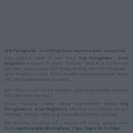
Orły Pstrągówka - Grom Mogielnica (wynik na żywo, relacja live)
Tutaj znajdziesz wyniki na żywo meczu
Orły Pstrągówka - Grom
Mogielnica
w ramach 19. kolejki - Rzeszów > Klasa B, gr. II. Informacje
meczowe, relacja na żywo (jeśli dostępna), kiedy mecz Orły Pstrągówka -
Grom Mogielnica, a także strzelcy bramek i szczegóły meczowe. Relacja
LIVE - jeśli dostępna pojawi się poniżej.
Jeśli relacja na żywo nie jest dostępna - przy meczu widnieje adnotacja
TWK (tylko wynik końcowy)
Poniżej znajdziesz również historę bezpośrednich spotkań
Orły
Pstrągówka vs. Grom Mogielnica
, informacje o pozostałych meczach
19. kolejki - Rzeszów > Klasa B, gr. II oraz aktualną tabelę rozgrywek.
Jeśli interesują Cię relacje LIVE z meczów piłki nożnej, sprawdź naszą
stronę
wyniki na żywo (Ekstraklasa, 1 liga, 2 liga oraz 3 i 4 liga)
.