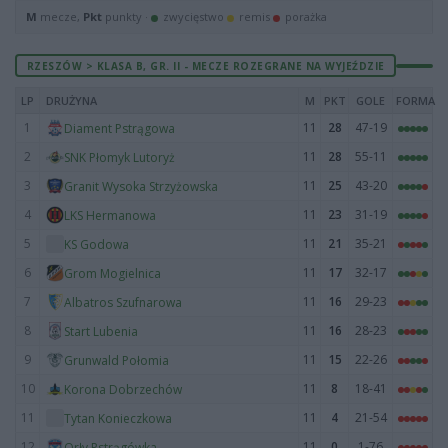
M
mecze,
Pkt
punkty ·
zwycięstwo
remis
porażka
RZESZÓW > KLASA B, GR. II - MECZE ROZEGRANE NA WYJEŹDZIE
LP
DRUŻYNA
M
PKT
GOLE
FORMA
1
11
28
47-19
Diament Pstrągowa
2
11
28
55-11
SNK Płomyk Lutoryż
3
11
25
43-20
Granit Wysoka Strzyżowska
4
11
23
31-19
LKS Hermanowa
5
11
21
35-21
KS Godowa
6
11
17
32-17
Grom Mogielnica
7
11
16
29-23
Albatros Szufnarowa
8
11
16
28-23
Start Lubenia
9
11
15
22-26
Grunwald Połomia
10
11
8
18-41
Korona Dobrzechów
11
11
4
21-54
Tytan Konieczkowa
12
11
0
1-76
Orły Pstrągówka