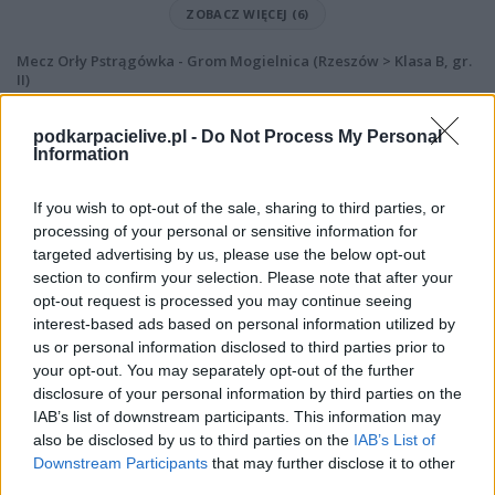
ZOBACZ WIĘCEJ (6)
Mecz Orły Pstrągówka - Grom Mogielnica (Rzeszów > Klasa B, gr.
II)
Spotkanie pomiędzy
Orły Pstrągówka i Grom Mogielnica
rozegrane
zostanie w ramach Rzeszów > Klasa B, gr. II (19. kolejki - Rzeszów > Klasa
podkarpacielive.pl -
Do Not Process My Personal
B, gr. II).
Information
Na stronie
PodkarpacieLive.pl
znajdziesz
wynik meczu, strzelców
bramek, kartki, składy, statystyki i informacje o przebiegu
If you wish to opt-out of the sale, sharing to third parties, or
spotkania
. To kompletne źródło danych dla kibiców i pasjonatów
processing of your personal or sensitive information for
lokalnej piłki nożnej. Jeżeli aktualnie nie widzisz tutaj danych z pewnością
targeted advertising by us, please use the below opt-out
pracujemy nad tym żeby je uzupełnić.
section to confirm your selection. Please note that after your
Wynik meczu Orły Pstrągówka vs Grom Mogielnica
opt-out request is processed you may continue seeing
Po zakończeniu spotkania automatycznie publikujemy
oficjalny wynik
interest-based ads based on personal information utilized by
spotkania
, a także dane meczowe, jeśli są dostępne.
us or personal information disclosed to third parties prior to
your opt-out. You may separately opt-out of the further
Pełny harmonogram rozgrywek dostępny jest tutaj:
Rzeszów > Klasa B,
gr. II - terminarz
disclosure of your personal information by third parties on the
.
IAB’s list of downstream participants. This information may
Informacje o składach i strzelcach
also be disclosed by us to third parties on the
IAB’s List of
W miarę dostępności danych, publikujemy
składy wyjściowe,
Downstream Participants
that may further disclose it to other
rezerwowych, zmiany oraz listę strzelców bramek
. Informacje te
third parties.