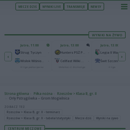
MECZE DZIŚ
WYNIKI LIVE
TRANSMISJE
NEWSY
WYNIKI NA ŻYWO
U
Jutro, 11:00
Jutro, 13:00
Jutro, 13:00
2
Podbeskidzie Bielsko-Biała
-
-
-
Strug Tyczyn
Hunters PSŻ Poznań
Legia II Warszawa
‹
›
2
sk
-
-
-
Wisłok Wiśniowa
Cellfast Wilki Krosno
Świt Szczecin
IV liga podkarpacka
Metalkas 2. Ekstraliga
II liga
Strona główna
Piłka nożna
Rzeszów > Klasa B, gr. II
Orły Pstrągówka – Grom Mogielnica
ZOBACZ TEŻ
Rzeszów > Klasa B, gr. II - terminarz
Rzeszów > Klasa B, gr. II - tabela/statystyki
Mecze dziś
Wyniki na żywo
CENTRUM MECZOWE