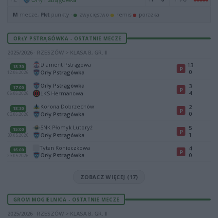
M
mecze,
Pkt
punkty ·
zwycięstwo
remis
porażka
ORŁY PSTRĄGÓWKA - OSTATNIE MECZE
2025/2026 · RZESZÓW > KLASA B, GR. II
Diament Pstrągowa
13
18:30
P
0
Orły Pstrągówka
12.06.2026
Orły Pstrągówka
3
17:00
P
4
LKS Hermanowa
06.06.2026
Korona Dobrzechów
2
18:30
P
0
Orły Pstrągówka
03.06.2026
SNK Płomyk Lutoryż
5
15:00
P
1
Orły Pstrągówka
30.05.2026
Tytan Konieczkowa
4
16:00
P
Orły Pstrągówka
0
23.05.2026
ZOBACZ WIĘCEJ (17)
GROM MOGIELNICA - OSTATNIE MECZE
2025/2026 · RZESZÓW > KLASA B, GR. II