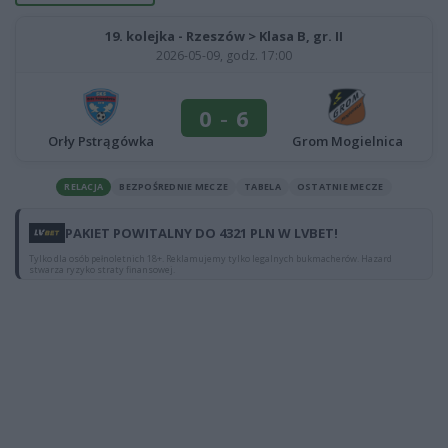
19. kolejka - Rzeszów > Klasa B, gr. II
2026-05-09, godz. 17:00
0
-
6
Grom Mogielnica
Orły Pstrągówka
RELACJA
BEZPOŚREDNIE MECZE
TABELA
OSTATNIE MECZE
PAKIET POWITALNY DO 4321 PLN W LVBET!
Tylko dla osób pełnoletnich 18+. Reklamujemy tylko legalnych bukmacherów. Hazard
stwarza ryzyko straty finansowej.