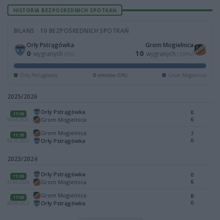
HISTORIA BEZPOŚREDNICH SPOTKAŃ
BILANS · 10 BEZPOŚREDNICH SPOTKAŃ
Orły Pstrągówka
Grom Mogielnica
0
10
wygranych
wygranych
(0%)
(100%)
Orły Pstrągówka
0
remisów (0%)
Grom Mogielnica
2025/2026
Orły Pstrągówka
0
17:00
6
Grom Mogielnica
09.05.2026
Grom Mogielnica
7
11:30
0
Orły Pstrągówka
05.10.2025
2023/2024
Orły Pstrągówka
0
11:00
6
Grom Mogielnica
21.04.2024
Grom Mogielnica
8
17:00
0
Orły Pstrągówka
09.09.2023