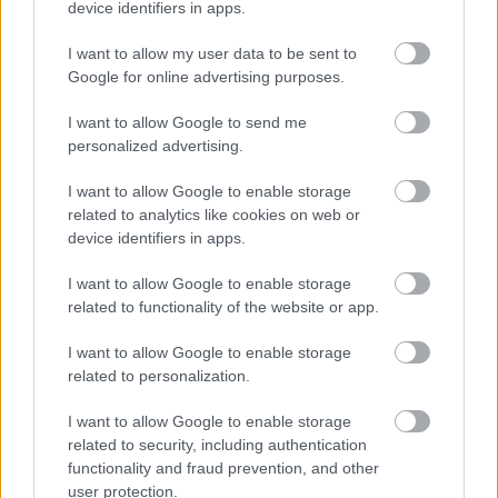
Pstrągówka) zajmują
12. miejsce
w tabeli. Goście (Grom Mogielnica)
device identifiers in apps.
plasują się na
6. miejscu.
I want to allow my user data to be sent to
Poniżej znajdziesz także ostatnie mecze obu drużyn oraz statystyki
bramkowe.
Google for online advertising purposes.
Orły Pstrągówka vs. Grom Mogielnica - relacja, wynik na żywo,
I want to allow Google to send me
transmisja
personalized advertising.
Wynik meczu Orły Pstrągówka - Grom Mogielnica znajdziesz na naszej
stronie zaraz po jego zakończeniu. Jeżeli szukasz informacji meczowych,
I want to allow Google to enable storage
zajrzyj tutaj:
Orły Pstrągówka vs. Grom Mogielnica - wynik, składy,
related to analytics like cookies on web or
strzelcy
device identifiers in apps.
Jeżeli w internecie lub TV dostępna jest
transmisja na żywo z meczu
Orły Pstrągówka vs. Grom Mogielnica
albo innych spotkań Rzeszów >
I want to allow Google to enable storage
Klasa B, gr. II na pewno znajdziesz takie informacje na naszym portalu.
related to functionality of the website or app.
Możliwe jednak, że nigdzie nie pojawi się stream online z tego pojedynku.
Śledź portal podkarpacieLIVE.pl i bądź na bieżąco.
I want to allow Google to enable storage
related to personalization.
Asseco Resovia
Developres Rzeszów
ITA TOOLS Stal Mielec
I want to allow Google to enable storage
|
|
|
Cellfast Wilki Krosno
Texom Stal Rzeszów
Stal Mielec
related to security, including authentication
|
|
|
Motor Lublin
functionality and fraud prevention, and other
Stal Rzeszów
Stal Stalowa Wola
Wisła Kraków
|
|
|
|
user protection.
Resovia
Wieczysta Kraków
Sandecja Nowy Sącz
|
|
|