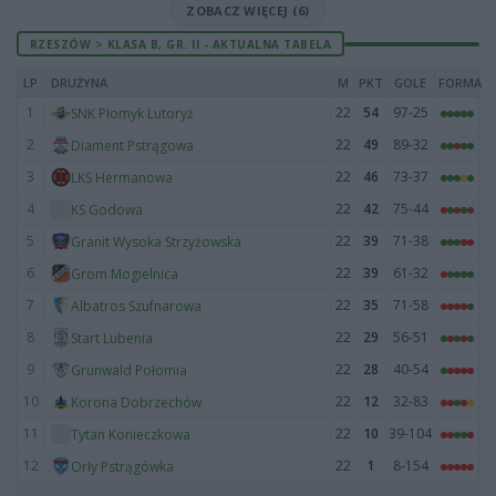
ZOBACZ WIĘCEJ (6)
RZESZÓW > KLASA B, GR. II - AKTUALNA TABELA
LP
DRUŻYNA
M
PKT
GOLE
FORMA
1
22
54
97-25
SNK Płomyk Lutoryż
2
22
49
89-32
Diament Pstrągowa
3
22
46
73-37
LKS Hermanowa
4
22
42
75-44
KS Godowa
5
22
39
71-38
Granit Wysoka Strzyżowska
6
22
39
61-32
Grom Mogielnica
7
22
35
71-58
Albatros Szufnarowa
8
22
29
56-51
Start Lubenia
9
22
28
40-54
Grunwald Połomia
10
22
12
32-83
Korona Dobrzechów
11
22
10
39-104
Tytan Konieczkowa
12
22
1
8-154
Orły Pstrągówka