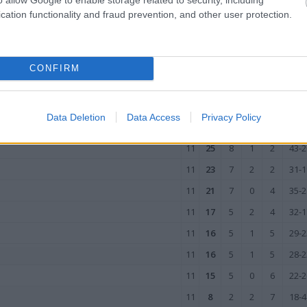
11
1
0
1
10
7-7
cation functionality and fraud prevention, and other user protection.
wo
remis
porażka
IE
CONFIRM
M
PKT
Z
R
P
GOL
11
28
9
1
1
47-1
Data Deletion
Data Access
Privacy Policy
11
28
9
1
1
55-1
11
25
8
1
2
43-2
11
23
7
2
2
31-1
11
21
7
0
4
35-2
11
17
5
2
4
32-1
11
16
5
1
5
29-2
11
16
5
1
5
28-2
11
15
5
0
6
22-2
11
8
2
2
7
18-4