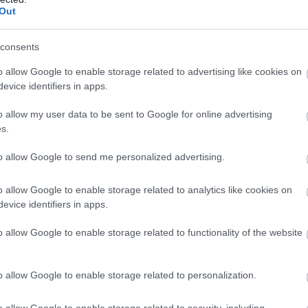
Out
consents
M
PKT
Z
R
P
GOL
o allow Google to enable storage related to advertising like cookies on
11
26
8
2
1
42-1
evice identifiers in apps.
11
23
7
2
2
42-1
o allow my user data to be sent to Google for online advertising
11
22
7
1
3
29-1
s.
11
21
7
0
4
42-1
to allow Google to send me personalized advertising.
11
21
7
0
4
40-2
11
19
6
1
4
42-3
o allow Google to enable storage related to analytics like cookies on
11
14
4
2
5
28-1
evice identifiers in apps.
11
13
4
1
6
18-2
o allow Google to enable storage related to functionality of the website
11
13
4
1
6
28-2
11
6
2
0
9
18-5
o allow Google to enable storage related to personalization.
11
4
1
1
9
14-4
o allow Google to enable storage related to security, including