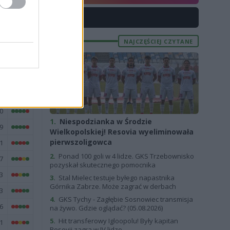
8
X
NAJCZĘŚCIEJ CZYTANE
E
FORMA
9
1
0
1.
Niespodzianka w Środzie
9
Wielkopolskiej! Resovia wyeliminowała
pierwszoligowca
1
2.
Ponad 100 goli w 4 lidze. GKS Trzebownisko
7
pozyskał skutecznego pomocnika
3
3.
Stal Mielec testuje byłego napastnika
Górnika Zabrze. Może zagrać w derbach
3
4.
GKS Tychy - Zagłębie Sosnowiec transmisja
6
na żywo. Gdzie oglądać? (05.08.2026)
5.
Hit transferowy Igloopolu! Były kapitan
1
Resovii zagra w IV lidze