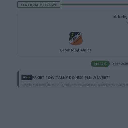
CENTRUM MECZOWE
16. kolej
Grom Mogielnica
RELACJA
BEZPOŚR
PAKIET POWITALNY DO 4321 PLN W LVBET!
Tylko dla osób pełnoletnich 18+. Reklamujemy tylko legalnych bukmacherów. Hazard st