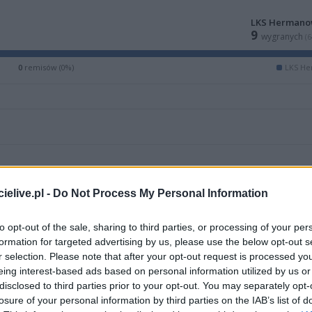
LKS Herman
9
wygranych
(
0
remisów (0%)
LKS H
elive.pl -
Do Not Process My Personal Information
to opt-out of the sale, sharing to third parties, or processing of your per
formation for targeted advertising by us, please use the below opt-out s
r selection. Please note that after your opt-out request is processed y
eing interest-based ads based on personal information utilized by us or
disclosed to third parties prior to your opt-out. You may separately opt-
ZOBACZ WIĘCEJ (10)
losure of your personal information by third parties on the IAB’s list of