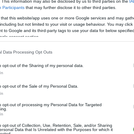
. This information may also be disclosed by us to third parties on the
IA
Participants
that may further disclose it to other third parties.
M
PKT
Z
R
P
GOL
 that this website/app uses one or more Google services and may gath
22
54
17
3
2
97-2
including but not limited to your visit or usage behaviour. You may click 
22
49
16
1
5
89-3
 to Google and its third-party tags to use your data for below specifi
ogle consent section.
22
46
14
4
4
73-3
22
42
14
0
8
75-4
l Data Processing Opt Outs
22
39
12
3
7
71-3
o opt-out of the Sharing of my personal data.
22
39
12
3
7
61-3
In
22
35
11
2
9
71-5
22
29
9
2
11
56-5
o opt-out of the Sale of my Personal Data.
In
22
28
9
1
12
40-5
22
12
3
3
16
32-8
to opt-out of processing my Personal Data for Targeted
ing.
22
10
3
1
18
39-1
In
22
1
0
1
21
8-15
o opt-out of Collection, Use, Retention, Sale, and/or Sharing
ersonal Data that Is Unrelated with the Purposes for which it
wo
remis
porażka
lected.