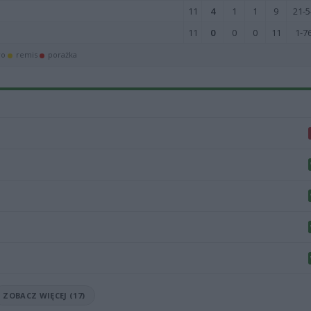
11
4
1
1
9
21-5
11
0
0
0
11
1-7
wo
remis
porażka
ZOBACZ WIĘCEJ (17)