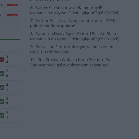
4
6.
Raków Częstochowa - Hammarby IF
transmisja na żywo. Gdzie oglądać? (06.08.2026)
6
7.
Puchar Polski za darmo w internecie! PZPN
pokaże siedem spotkań
8.
Sandecja Nowy Sącz - Rekord Bielsko-Biała
transmisja na żywo. Gdzie oglądać? (05.08.2026)
9.
Sebastian Fedan kolejnym wzmocnieniem
GKS-u Trzebownisko
3
10.
Stal Stalowa Wola za burtą Pucharu Polski.
P
4
Zadecydował gol w doliczonym czasie gry
2
W
0
4
W
1
3
W
7
2
W
1