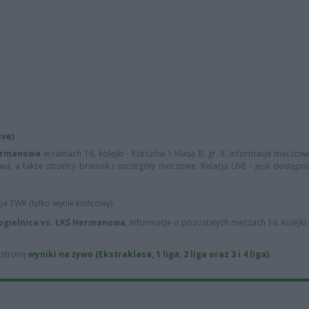
ive)
Hermanowa
w ramach 16. kolejki - Rzeszów > Klasa B, gr. II. Informacje meczowe
, a także strzelcy bramek i szczegóły meczowe. Relacja LIVE - jeśli dostępn
cja TWK (tylko wynik końcowy)
gielnica vs. LKS Hermanowa
, informacje o pozostałych meczach 16. kolejki
ą stronę
wyniki na żywo (Ekstraklasa, 1 liga, 2 liga oraz 3 i 4 liga)
.