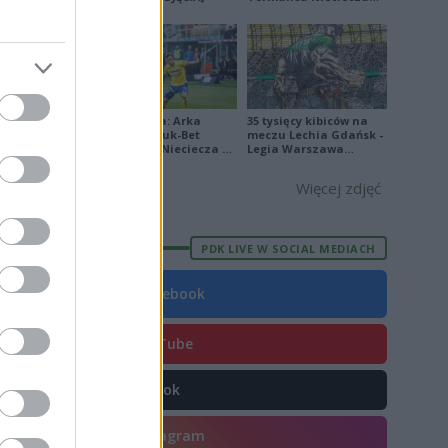
[ZDJĘCIA]
E
FORMA
4
Ekstraklasa: Arka
35 tysięcy kibiców na
Gdynia - Bruk-Bet
meczu Lechia Gdańsk -
8
Termalica Nieciecza 2-
Legia Warszawa
3 [ZDJĘCIA]
[OPRAWA, ZDJĘCIA]
5
Więcej zdjęć
3
3
PDK LIVE W SOCIAL MEDIACH
5
Facebook
8
8
YouTube
8
0
TikTok
2
Instagram