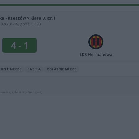
ka - Rzeszów > Klasa B, gr. II
2026-04-19, godz. 11:30
4
-
1
LKS Hermanowa
EDNIE MECZE
TABELA
OSTATNIE MECZE
warza ryzyko straty finansowej.