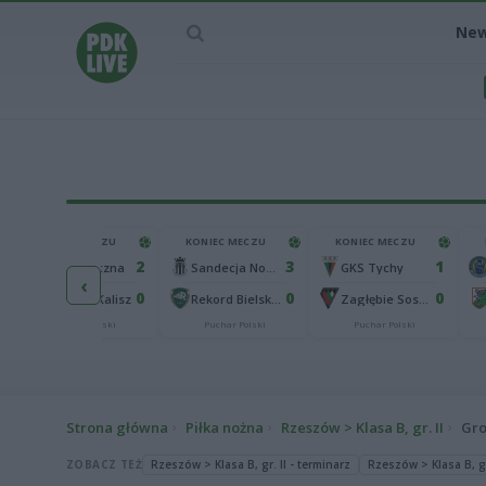
Ne
KONIEC MECZU
KONIEC MECZU
KONIEC MECZU
2
3
1
Górnik Łęczna
Sandecja Nowy Sącz
GKS Tychy
‹
0
0
0
KKS 1925 Kalisz
Rekord Bielsko-Biała
Zagłębie Sosnowiec
Puchar Polski
Puchar Polski
Puchar Polski
Strona główna
Piłka nożna
Rzeszów > Klasa B, gr. II
Gro
ZOBACZ TEŻ
Rzeszów > Klasa B, gr. II - terminarz
Rzeszów > Klasa B, gr.