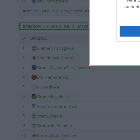
12
Orły Pstrągówka
authenti
M
mecze,
Pkt
punkty,
Z
zwycięstwa,
R
remisy,
P
porażki ·
zwycięst
RZESZÓW > KLASA B, GR. II - MECZE ROZEGRANE NA WYJEŹDZ
LP
DRUŻYNA
1
Diament Pstrągowa
2
SNK Płomyk Lutoryż
3
Granit Wysoka Strzyżowska
4
LKS Hermanowa
5
KS Godowa
6
Grom Mogielnica
7
Albatros Szufnarowa
8
Start Lubenia
9
Grunwald Połomia
10
Korona Dobrzechów