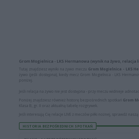
Grom Mogielnica - LKS Hermanowa (wynik na żywo, relacja l
Tutaj znajdziesz wyniki na żywo meczu
Grom Mogielnica - LKS 
żywo (jeśli dostępna), kiedy mecz Grom Mogielnica - LKS Hermanowa
poniżej.
Jeśli relacja na żywo nie jest dostępna - przy meczu widnieje adnota
Poniżej znajdziesz również historę bezpośrednich spotkań
Grom Mo
Klasa B, gr. II oraz aktualną tabelę rozgrywek.
Jeśli interesują Cię relacje LIVE z meczów piłki nożnej, sprawdź nasz
HISTORIA BEZPOŚREDNICH SPOTKAŃ