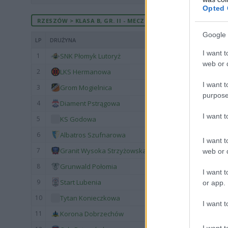
Opted 
RZESZÓW > KLASA B, GR. II - MECZE ROZEGRANE U SIEBIE
Google 
LP
DRUŻYNA
I want t
1
SNK Płomyk Lutoryż
web or d
2
LKS Hermanowa
I want t
3
Grom Mogielnica
purpose
4
Diament Pstrągowa
I want 
5
KS Godowa
6
Albatros Szufnarowa
I want t
7
Granit Wysoka Strzyżowska
web or d
8
Grunwald Połomia
I want t
9
Start Lubenia
or app.
10
Tytan Konieczkowa
I want t
11
Korona Dobrzechów
I want t