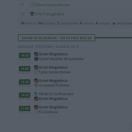
11
Tytan Konieczkowa
12
Orły Pstrągówka
M
mecze,
Pkt
punkty,
Z
zwycięstwa,
R
remisy,
P
porażki ·
zwycięst
GROM MOGIELNICA - OSTATNIE MECZE
2025/2026 · RZESZÓW > KLASA B, GR. II
Grom Mogielnica
14:00
Granit Wysoka Strzyżowska
14.06.2026
Grom Mogielnica
18:00
Tytan Konieczkowa
03.06.2026
Grom Mogielnica
16:00
Grunwald Połomia
30.05.2026
Albatros Szufnarowa
14:00
Grom Mogielnica
24.05.2026
Grom Mogielnica
17:00
KS Godowa
16.05.2026