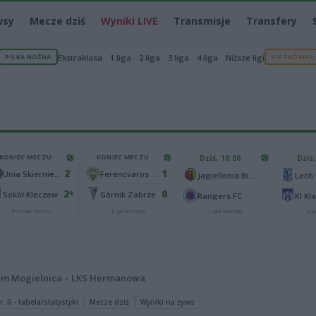
wsy
Mecze dziś
Wyniki LIVE
Transmisje
Transfery
PIŁKA NOŻNA
Ekstraklasa
1 liga
2 liga
3 liga
4 liga
Niższe ligi
SIATKÓWKA
KONIEC MECZU
KONIEC MECZU
Dziś, 18:00
Dziś,
2
1
Unia Skierniewice
Ferencvaros Budapeszt
-
Jagiellonia Białystok
Lech
2
0
*
Sokół Kleczew
Górnik Zabrze
-
Rangers FC
KI Kl
Puchar Polski
Liga Europy
Liga Europy
Lig
m Mogielnica – LKS Hermanowa
 II - tabela/statystyki
Mecze dziś
Wyniki na żywo