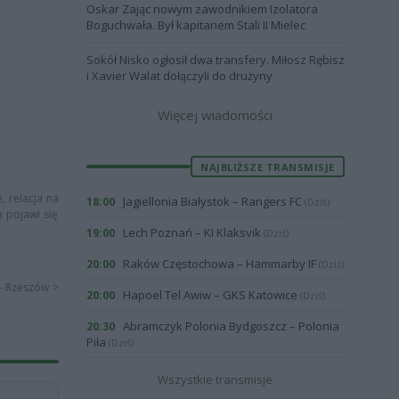
Oskar Zając nowym zawodnikiem Izolatora
Boguchwała. Był kapitanem Stali II Mielec
Sokół Nisko ogłosił dwa transfery. Miłosz Rębisz
i Xavier Walat dołączyli do drużyny
Więcej wiadomości
NAJBLIŻSZE TRANSMISJE
, relacja na
Jagiellonia Białystok – Rangers FC
18:00
(Dziś)
a pojawi się
Lech Poznań – KI Klaksvik
19:00
(Dziś)
Raków Częstochowa – Hammarby IF
20:00
(Dziś)
 - Rzeszów >
Hapoel Tel Awiw – GKS Katowice
20:00
(Dziś)
Abramczyk Polonia Bydgoszcz – Polonia
20:30
Piła
(Dziś)
Wszystkie transmisje