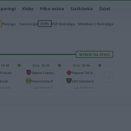
Sparingi
Kluby
Piłka nożna
Siatkówka
Żużel
PlusLiga
TauronLiga
ŻUŻEL
PGE Ekstraliga
Metalkas 2. Ekstraliga
WYNIKI NA ŻYWO
 19:00
Dziś, 20:00
Dziś, 20:00
-
-
-
 Poznań
Raków Częstochowa
Hapoel Tel Awiw
›
-
-
-
aksvik
Hammarby IF
GKS Katowice
a Europy
Liga Konferencji
Liga Konferencji