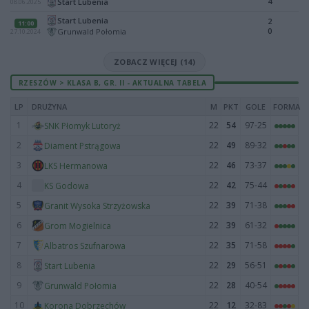
4
Start Lubenia
08.06.2025
Start Lubenia
2
11:00
0
Grunwald Połomia
27.10.2024
ZOBACZ WIĘCEJ (14)
RZESZÓW > KLASA B, GR. II - AKTUALNA TABELA
LP
DRUŻYNA
M
PKT
GOLE
FORMA
1
22
54
97-25
SNK Płomyk Lutoryż
2
22
49
89-32
Diament Pstrągowa
3
22
46
73-37
LKS Hermanowa
4
22
42
75-44
KS Godowa
5
22
39
71-38
Granit Wysoka Strzyżowska
6
22
39
61-32
Grom Mogielnica
7
22
35
71-58
Albatros Szufnarowa
8
22
29
56-51
Start Lubenia
9
22
28
40-54
Grunwald Połomia
10
22
12
32-83
Korona Dobrzechów