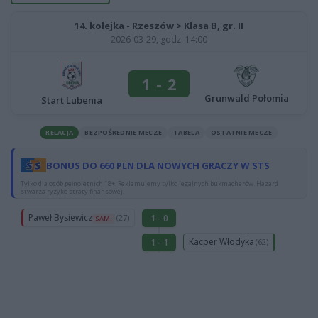
14. kolejka - Rzeszów > Klasa B, gr. II
2026-03-29, godz. 14:00
1
-
2
Grunwald Połomia
Start Lubenia
RELACJA
BEZPOŚREDNIE MECZE
TABELA
OSTATNIE MECZE
BONUS DO 660 PLN DLA NOWYCH GRACZY W STS
Tylko dla osób pełnoletnich 18+. Reklamujemy tylko legalnych bukmacherów. Hazard
stwarza ryzyko straty finansowej.
Paweł Bysiewicz
1 - 0
(27)
SAM.
Kacper Włodyka
1 - 1
(62)