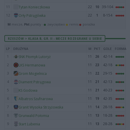
11
22
10
39-104
Tytan Konieczkowa
12
22
1
8-154
Orły Pstrągówka
M
mecze,
Pkt
punkty ·
zwycięstwo
remis
porażka
RZESZÓW > KLASA B, GR. II - MECZE ROZEGRANE U SIEBIE
LP
DRUŻYNA
M
PKT
GOLE
FORMA
1
11
26
42-14
SNK Płomyk Lutoryż
2
11
23
42-18
LKS Hermanowa
3
11
22
29-15
Grom Mogielnica
4
11
21
42-13
Diament Pstrągowa
5
11
21
40-23
KS Godowa
6
11
19
42-35
Albatros Szufnarowa
7
11
14
28-18
Granit Wysoka Strzyżowska
8
11
13
18-28
Grunwald Połomia
9
11
13
28-28
Start Lubenia