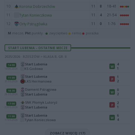
10
11
8
18-41
Korona Dobrzechów
11
11
4
21-54
Tytan Konieczkowa
12
11
0
1-76
Orły Pstrągówka
M
mecze,
Pkt
punkty ·
zwycięstwo
remis
porażka
START LUBENIA - OSTATNIE MECZE
2025/2026 · RZESZÓW > KLASA B, GR. II
Start Lubenia
4
14:00
W
1
KS Godowa
14.06.2026
Start Lubenia
1
11:00
P
2
LKS Hermanowa
31.05.2026
Diament Pstrągowa
0
18:30
W
2
Start Lubenia
26.05.2026
SNK Płomyk Lutoryż
2
17:00
P
1
Start Lubenia
23.05.2026
Start Lubenia
6
11:00
W
4
Tytan Konieczkowa
17.05.2026
ZOBACZ WIĘCEJ (17)