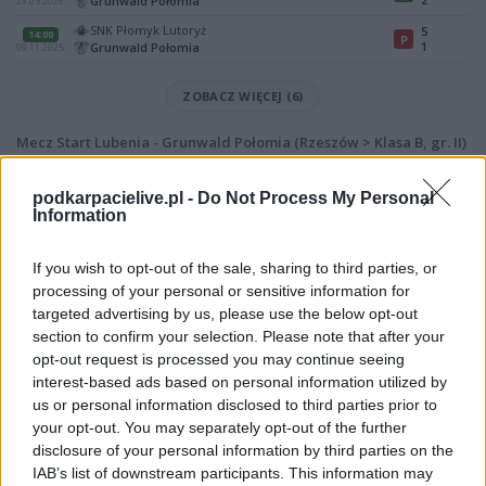
Grunwald Połomia
29.03.2026
SNK Płomyk Lutoryż
5
14:00
P
1
Grunwald Połomia
09.11.2025
ZOBACZ WIĘCEJ (6)
Mecz Start Lubenia - Grunwald Połomia (Rzeszów > Klasa B, gr. II)
Spotkanie pomiędzy
Start Lubenia i Grunwald Połomia
rozegrane
zostanie w ramach Rzeszów > Klasa B, gr. II (14. kolejki - Rzeszów > Klasa
podkarpacielive.pl -
Do Not Process My Personal
B, gr. II).
Information
Na stronie
PodkarpacieLive.pl
znajdziesz
wynik meczu, strzelców
bramek, kartki, składy, statystyki i informacje o przebiegu
If you wish to opt-out of the sale, sharing to third parties, or
spotkania
. To kompletne źródło danych dla kibiców i pasjonatów
processing of your personal or sensitive information for
lokalnej piłki nożnej. Jeżeli aktualnie nie widzisz tutaj danych z pewnością
targeted advertising by us, please use the below opt-out
pracujemy nad tym żeby je uzupełnić.
section to confirm your selection. Please note that after your
Wynik meczu Start Lubenia vs Grunwald Połomia
opt-out request is processed you may continue seeing
Po zakończeniu spotkania automatycznie publikujemy
oficjalny wynik
interest-based ads based on personal information utilized by
spotkania
, a także dane meczowe, jeśli są dostępne.
us or personal information disclosed to third parties prior to
your opt-out. You may separately opt-out of the further
Pełny harmonogram rozgrywek dostępny jest tutaj:
Rzeszów > Klasa B,
gr. II - terminarz
disclosure of your personal information by third parties on the
.
IAB’s list of downstream participants. This information may