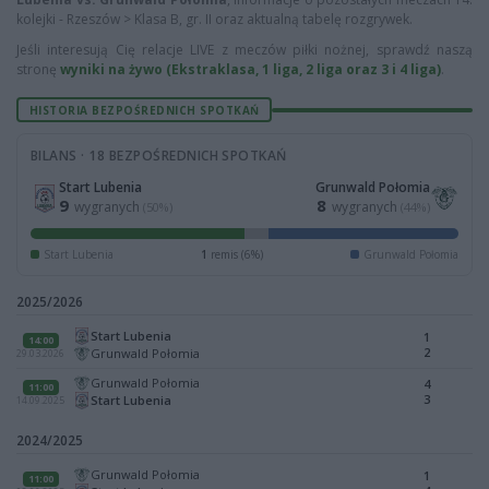
kolejki - Rzeszów > Klasa B, gr. II oraz aktualną tabelę rozgrywek.
Jeśli interesują Cię relacje LIVE z meczów piłki nożnej, sprawdź naszą
stronę
wyniki na żywo (Ekstraklasa, 1 liga, 2 liga oraz 3 i 4 liga)
.
HISTORIA BEZPOŚREDNICH SPOTKAŃ
BILANS · 18 BEZPOŚREDNICH SPOTKAŃ
Start Lubenia
Grunwald Połomia
9
8
wygranych
wygranych
(50%)
(44%)
Start Lubenia
1
remis (6%)
Grunwald Połomia
2025/2026
Start Lubenia
1
14:00
2
Grunwald Połomia
29.03.2026
Grunwald Połomia
4
11:00
3
Start Lubenia
14.09.2025
2024/2025
Grunwald Połomia
1
11:00