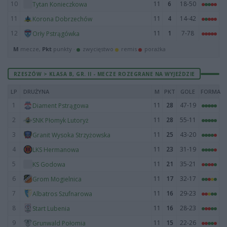
10
11
6
18-50
Tytan Konieczkowa
11
11
4
14-42
Korona Dobrzechów
12
11
1
7-78
Orły Pstrągówka
M
mecze,
Pkt
punkty ·
zwycięstwo
remis
porażka
RZESZÓW > KLASA B, GR. II - MECZE ROZEGRANE NA WYJEŹDZIE
LP
DRUŻYNA
M
PKT
GOLE
FORMA
1
11
28
47-19
Diament Pstrągowa
2
11
28
55-11
SNK Płomyk Lutoryż
3
11
25
43-20
Granit Wysoka Strzyżowska
4
11
23
31-19
LKS Hermanowa
5
11
21
35-21
KS Godowa
6
11
17
32-17
Grom Mogielnica
7
11
16
29-23
Albatros Szufnarowa
8
11
16
28-23
Start Lubenia
9
11
15
22-26
Grunwald Połomia