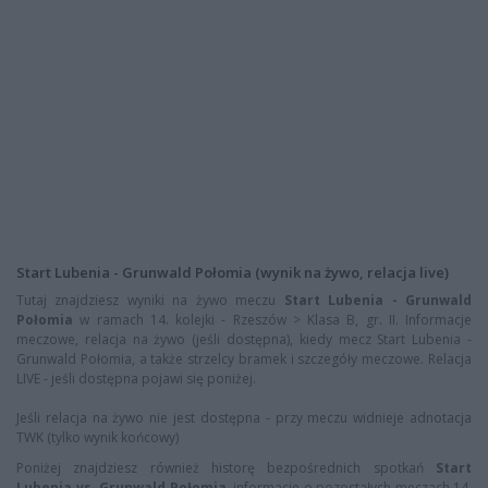
Start Lubenia - Grunwald Połomia (wynik na żywo, relacja live)
Tutaj znajdziesz wyniki na żywo meczu
Start Lubenia - Grunwald
Połomia
w ramach 14. kolejki - Rzeszów > Klasa B, gr. II. Informacje
meczowe, relacja na żywo (jeśli dostępna), kiedy mecz Start Lubenia -
Grunwald Połomia, a także strzelcy bramek i szczegóły meczowe. Relacja
LIVE - jeśli dostępna pojawi się poniżej.
Jeśli relacja na żywo nie jest dostępna - przy meczu widnieje adnotacja
TWK (tylko wynik końcowy)
Poniżej znajdziesz również historę bezpośrednich spotkań
Start
Lubenia vs. Grunwald Połomia
, informacje o pozostałych meczach 14.