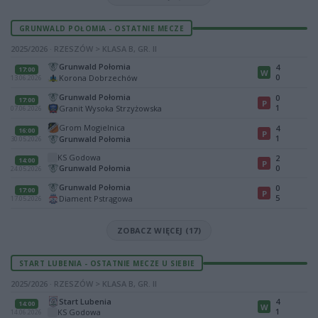
GRUNWALD POŁOMIA - OSTATNIE MECZE
2025/2026 · RZESZÓW > KLASA B, GR. II
Grunwald Połomia
4
17:00
W
0
Korona Dobrzechów
13.06.2026
Grunwald Połomia
0
17:00
P
1
Granit Wysoka Strzyżowska
07.06.2026
Grom Mogielnica
4
16:00
P
1
Grunwald Połomia
30.05.2026
KS Godowa
2
14:00
P
Grunwald Połomia
0
24.05.2026
Grunwald Połomia
0
17:00
P
5
Diament Pstrągowa
17.05.2026
ZOBACZ WIĘCEJ (17)
START LUBENIA - OSTATNIE MECZE U SIEBIE
2025/2026 · RZESZÓW > KLASA B, GR. II
Start Lubenia
4
14:00
W
1
KS Godowa
14.06.2026