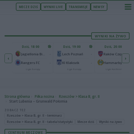
MECZE DZIŚ
WYNIKI LIVE
TRANSMISJE
NEWSY
WYNIKI NA ŻYWO
U
Dziś, 18:00
Dziś, 19:00
Dziś, 20:00
1
Ferencvaros Budapeszt
-
-
-
Jagiellonia Białystok
Lech Poznań
Raków Częstochowa
‹
›
0
ze
-
-
-
Rangers FC
KI Klaksvik
Hammarby IF
Liga Europy
Liga Europy
Liga Konferencji
Strona główna
Piłka nożna
Rzeszów > Klasa B, gr. II
Start Lubenia – Grunwald Połomia
ZOBACZ TEŻ
Rzeszów > Klasa B, gr. II - terminarz
Rzeszów > Klasa B, gr. II - tabela/statystyki
Mecze dziś
Wyniki na żywo
CENTRUM MECZOWE