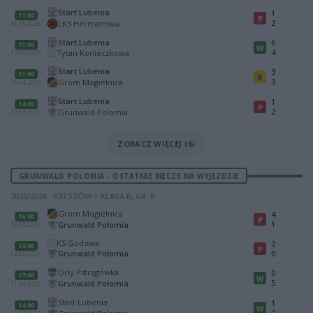
Start Lubenia
1
11:00
P
2
LKS Hermanowa
31.05.2026
Start Lubenia
6
11:00
W
4
Tytan Konieczkowa
17.05.2026
Start Lubenia
3
11:00
R
3
Grom Mogielnica
26.04.2026
Start Lubenia
1
14:00
P
2
Grunwald Połomia
29.03.2026
ZOBACZ WIĘCEJ (6)
GRUNWALD POŁOMIA - OSTATNIE MECZE NA WYJEZDZIE
2025/2026 · RZESZÓW > KLASA B, GR. II
Grom Mogielnica
4
16:00
P
1
Grunwald Połomia
30.05.2026
KS Godowa
2
14:00
P
Grunwald Połomia
0
24.05.2026
Orły Pstrągówka
0
17:00
W
5
Grunwald Połomia
11.04.2026
Start Lubenia
1
14:00
W
2