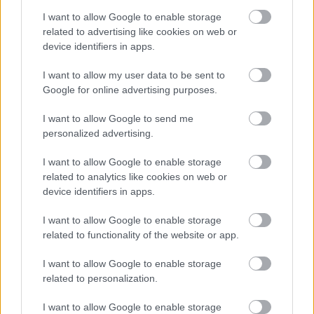
Rzeszów > Klasa B, gr. II - sytuacja w tabeli
I want to allow Google to enable storage
Przed meczami 14. kolejki - Rzeszów > Klasa B, gr. II gospodarze (Start
related to advertising like cookies on web or
Lubenia) zajmują
8. miejsce
w tabeli. Goście (Grunwald Połomia) plasują
device identifiers in apps.
się na
9. miejscu.
I want to allow my user data to be sent to
Poniżej znajdziesz także ostatnie mecze obu drużyn oraz statystyki
bramkowe.
Google for online advertising purposes.
Start Lubenia vs. Grunwald Połomia - relacja, wynik na żywo,
I want to allow Google to send me
transmisja
personalized advertising.
Wynik meczu Start Lubenia - Grunwald Połomia znajdziesz na naszej
stronie zaraz po jego zakończeniu. Jeżeli szukasz informacji meczowych,
I want to allow Google to enable storage
zajrzyj tutaj:
Start Lubenia vs. Grunwald Połomia - wynik, składy,
related to analytics like cookies on web or
strzelcy
device identifiers in apps.
Jeżeli w internecie lub TV dostępna jest
transmisja na żywo z meczu
Start Lubenia vs. Grunwald Połomia
albo innych spotkań Rzeszów >
I want to allow Google to enable storage
Klasa B, gr. II na pewno znajdziesz takie informacje na naszym portalu.
related to functionality of the website or app.
Możliwe jednak, że nigdzie nie pojawi się stream online z tego pojedynku.
Śledź portal podkarpacieLIVE.pl i bądź na bieżąco.
I want to allow Google to enable storage
related to personalization.
Asseco Resovia
Developres Rzeszów
ITA TOOLS Stal Mielec
I want to allow Google to enable storage
|
|
|