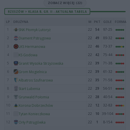
ZOBACZ WIĘCEJ (22)
RZESZÓW > KLASA B, GR. II - AKTUALNA TABELA
LP
DRUŻYNA
M
PKT
GOLE
FORMA
1
22
54
97-25
SNK Płomyk Lutoryż
2
22
49
89-32
Diament Pstrągowa
3
22
46
73-37
LKS Hermanowa
4
22
42
75-44
KS Godowa
5
22
39
71-38
Granit Wysoka Strzyżowska
6
22
39
61-32
Grom Mogielnica
7
22
35
71-58
Albatros Szufnarowa
8
22
29
56-51
Start Lubenia
9
22
28
40-54
Grunwald Połomia
10
22
12
32-83
Korona Dobrzechów
11
22
10
39-104
Tytan Konieczkowa
12
22
1
8-154
Orły Pstrągówka