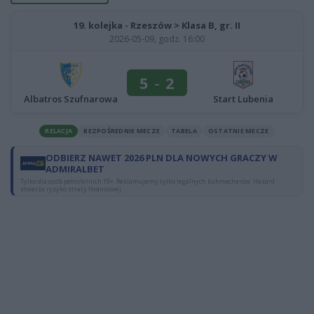
19. kolejka - Rzeszów > Klasa B, gr. II
2026-05-09, godz. 16:00
5
-
2
Albatros Szufnarowa
Start Lubenia
RELACJA
BEZPOŚREDNIE MECZE
TABELA
OSTATNIE MECZE
ODBIERZ NAWET 2026 PLN DLA NOWYCH GRACZY W
ADMIRALBET
Tylko dla osób pełnoletnich 18+. Reklamujemy tylko legalnych bukmacherów. Hazard
stwarza ryzyko straty finansowej.