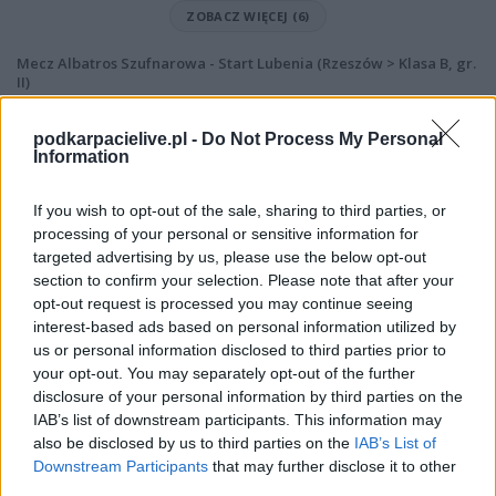
ZOBACZ WIĘCEJ (6)
Mecz Albatros Szufnarowa - Start Lubenia (Rzeszów > Klasa B, gr.
II)
Spotkanie pomiędzy
Albatros Szufnarowa i Start Lubenia
rozegrane
zostanie w ramach Rzeszów > Klasa B, gr. II (19. kolejki - Rzeszów > Klasa
podkarpacielive.pl -
Do Not Process My Personal
B, gr. II).
Information
Na stronie
PodkarpacieLive.pl
znajdziesz
wynik meczu, strzelców
bramek, kartki, składy, statystyki i informacje o przebiegu
If you wish to opt-out of the sale, sharing to third parties, or
spotkania
. To kompletne źródło danych dla kibiców i pasjonatów
processing of your personal or sensitive information for
lokalnej piłki nożnej. Jeżeli aktualnie nie widzisz tutaj danych z pewnością
targeted advertising by us, please use the below opt-out
pracujemy nad tym żeby je uzupełnić.
section to confirm your selection. Please note that after your
Wynik meczu Albatros Szufnarowa vs Start Lubenia
opt-out request is processed you may continue seeing
Po zakończeniu spotkania automatycznie publikujemy
oficjalny wynik
interest-based ads based on personal information utilized by
spotkania
, a także dane meczowe, jeśli są dostępne.
us or personal information disclosed to third parties prior to
your opt-out. You may separately opt-out of the further
Pełny harmonogram rozgrywek dostępny jest tutaj:
Rzeszów > Klasa B,
gr. II - terminarz
disclosure of your personal information by third parties on the
.
IAB’s list of downstream participants. This information may
Informacje o składach i strzelcach
also be disclosed by us to third parties on the
IAB’s List of
W miarę dostępności danych, publikujemy
składy wyjściowe,
Downstream Participants
that may further disclose it to other
rezerwowych, zmiany oraz listę strzelców bramek
. Informacje te
third parties.