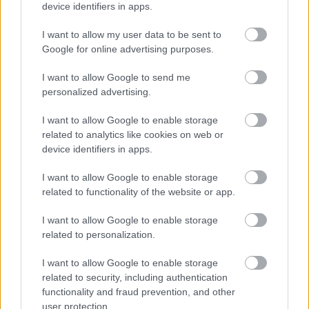
Szufnarowa) zajmują
7. miejsce
w tabeli. Goście (Start Lubenia) plasują
device identifiers in apps.
się na
8. miejscu.
I want to allow my user data to be sent to
Poniżej znajdziesz także ostatnie mecze obu drużyn oraz statystyki
bramkowe.
Google for online advertising purposes.
Albatros Szufnarowa vs. Start Lubenia - relacja, wynik na żywo,
I want to allow Google to send me
transmisja
personalized advertising.
Wynik meczu Albatros Szufnarowa - Start Lubenia znajdziesz na naszej
stronie zaraz po jego zakończeniu. Jeżeli szukasz informacji meczowych,
I want to allow Google to enable storage
zajrzyj tutaj:
Albatros Szufnarowa vs. Start Lubenia - wynik, składy,
related to analytics like cookies on web or
strzelcy
device identifiers in apps.
Jeżeli w internecie lub TV dostępna jest
transmisja na żywo z meczu
Albatros Szufnarowa vs. Start Lubenia
albo innych spotkań Rzeszów
I want to allow Google to enable storage
> Klasa B, gr. II na pewno znajdziesz takie informacje na naszym portalu.
related to functionality of the website or app.
Możliwe jednak, że nigdzie nie pojawi się stream online z tego pojedynku.
Śledź portal podkarpacieLIVE.pl i bądź na bieżąco.
I want to allow Google to enable storage
related to personalization.
Asseco Resovia
Developres Rzeszów
ITA TOOLS Stal Mielec
I want to allow Google to enable storage
|
|
|
Cellfast Wilki Krosno
Texom Stal Rzeszów
Stal Mielec
related to security, including authentication
|
|
|
Motor Lublin
functionality and fraud prevention, and other
Stal Rzeszów
Stal Stalowa Wola
Wisła Kraków
|
|
|
|
user protection.
Resovia
Wieczysta Kraków
Sandecja Nowy Sącz