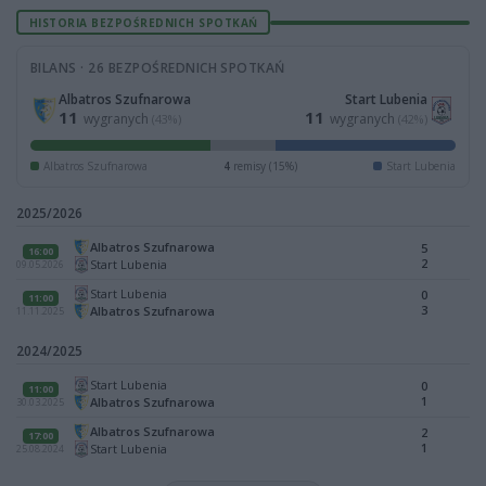
HISTORIA BEZPOŚREDNICH SPOTKAŃ
BILANS · 26 BEZPOŚREDNICH SPOTKAŃ
Albatros Szufnarowa
Start Lubenia
11
11
wygranych
wygranych
(43%)
(42%)
Albatros Szufnarowa
4
remisy (15%)
Start Lubenia
2025/2026
Albatros Szufnarowa
5
16:00
2
Start Lubenia
09.05.2026
Start Lubenia
0
11:00
3
Albatros Szufnarowa
11.11.2025
2024/2025
Start Lubenia
0
11:00
1
Albatros Szufnarowa
30.03.2025
Albatros Szufnarowa
2
17:00
1
Start Lubenia
25.08.2024