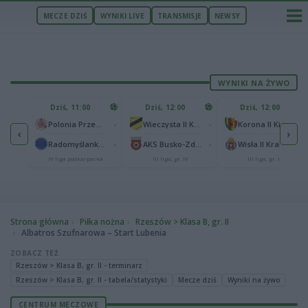
MECZE DZIŚ
WYNIKI LIVE
TRANSMISJE
NEWSY
WYNIKI NA ŻYWO
U
Dziś, 11:00
Dziś, 12:00
Dziś, 12:00
1
Polonia Warszawa
-
-
-
Polonia Przemyśl
Wieczysta II Kraków
Korona II Kielce
‹
›
1
ów
-
-
-
Radomyślanka Radomyśl Wielki
AKS Busko-Zdrój
Wisła II Kraków
IV liga podkarpacka
III liga, gr. IV
III liga, gr. IV
Strona główna
Piłka nożna
Rzeszów > Klasa B, gr. II
Albatros Szufnarowa – Start Lubenia
ZOBACZ TEŻ
Rzeszów > Klasa B, gr. II - terminarz
Rzeszów > Klasa B, gr. II - tabela/statystyki
Mecze dziś
Wyniki na żywo
CENTRUM MECZOWE