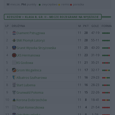
M
mecze,
Pkt
punkty ·
zwycięstwo
remis
porażka
RZESZÓW > KLASA B, GR. II - MECZE ROZEGRANE NA WYJEŹDZIE
LP
DRUŻYNA
M
PKT
GOLE
FORMA
1
11
28
47-19
Diament Pstrągowa
2
11
28
55-11
SNK Płomyk Lutoryż
3
11
25
43-20
Granit Wysoka Strzyżowska
4
11
23
31-19
LKS Hermanowa
5
11
21
35-21
KS Godowa
6
11
17
32-17
Grom Mogielnica
7
11
16
29-23
Albatros Szufnarowa
8
11
16
28-23
Start Lubenia
9
11
15
22-26
Grunwald Połomia
10
11
8
18-41
Korona Dobrzechów
11
11
4
21-54
Tytan Konieczkowa
12
11
0
1-76
Orły Pstrągówka