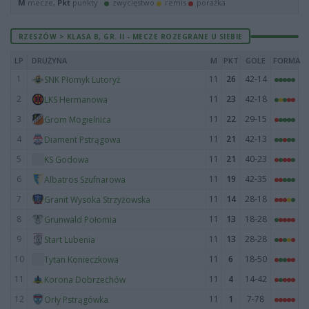
M
mecze,
Pkt
punkty ·
zwycięstwo
remis
porażka
RZESZÓW > KLASA B, GR. II - MECZE ROZEGRANE U SIEBIE
LP
DRUŻYNA
M
PKT
GOLE
FORMA
1
11
26
42-14
SNK Płomyk Lutoryż
2
11
23
42-18
LKS Hermanowa
3
11
22
29-15
Grom Mogielnica
4
11
21
42-13
Diament Pstrągowa
5
11
21
40-23
KS Godowa
6
11
19
42-35
Albatros Szufnarowa
7
11
14
28-18
Granit Wysoka Strzyżowska
8
11
13
18-28
Grunwald Połomia
9
11
13
28-28
Start Lubenia
10
11
6
18-50
Tytan Konieczkowa
11
11
4
14-42
Korona Dobrzechów
12
11
1
7-78
Orły Pstrągówka