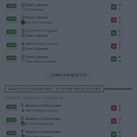
Start Lubenia
4
14:00
W
1
KS Godowa
14.06.2026
Start Lubenia
1
11:00
P
2
LKS Hermanowa
31.05.2026
Diament Pstrągowa
0
18:30
W
2
Start Lubenia
26.05.2026
SNK Płomyk Lutoryż
2
17:00
P
1
Start Lubenia
23.05.2026
Start Lubenia
6
11:00
W
4
Tytan Konieczkowa
17.05.2026
ZOBACZ WIĘCEJ (17)
ALBATROS SZUFNAROWA - OSTATNIE MECZE U SIEBIE
2025/2026 · RZESZÓW > KLASA B, GR. II
Albatros Szufnarowa
2
12:00
P
6
SNK Płomyk Lutoryż
07.06.2026
Albatros Szufnarowa
3
14:00
P
7
Grom Mogielnica
24.05.2026
Albatros Szufnarowa
6
15:30
W
0
Orły Pstrągówka
16.05.2026