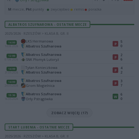
M
mecze,
Pkt
punkty ·
zwycięstwo
remis
porażka
ALBATROS SZUFNAROWA - OSTATNIE MECZE
2025/2026 · RZESZÓW > KLASA B, GR. II
LKS Hermanowa
5
14:00
P
0
Albatros Szufnarowa
14.06.2026
Albatros Szufnarowa
2
12:00
P
6
SNK Płomyk Lutoryż
07.06.2026
Tytan Konieczkowa
4
14:00
P
Albatros Szufnarowa
2
31.05.2026
Albatros Szufnarowa
3
14:00
P
7
Grom Mogielnica
24.05.2026
Albatros Szufnarowa
6
15:30
W
0
Orły Pstrągówka
16.05.2026
ZOBACZ WIĘCEJ (17)
START LUBENIA - OSTATNIE MECZE
2025/2026 · RZESZÓW > KLASA B, GR. II