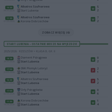
Albatros Szufnarowa
5
16:00
W
2
Start Lubenia
09.05.2026
Albatros Szufnarowa
7
11:00
W
2
Korona Dobrzechów
01.05.2026
ZOBACZ WIĘCEJ (6)
START LUBENIA - OSTATNIE MECZE NA WYJEZDZIE
2025/2026 · RZESZÓW > KLASA B, GR. II
Diament Pstrągowa
0
18:30
W
2
Start Lubenia
26.05.2026
SNK Płomyk Lutoryż
2
17:00
P
1
Start Lubenia
23.05.2026
Albatros Szufnarowa
5
16:00
P
2
Start Lubenia
09.05.2026
Orły Pstrągówka
0
17:00
W
6
Start Lubenia
02.05.2026
Korona Dobrzechów
1
11:00
W
4
Start Lubenia
19.04.2026