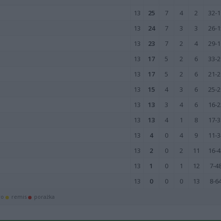
13
25
7
4
2
32-1
13
24
7
3
3
26-1
13
23
7
2
4
29-1
13
17
5
2
6
33-2
13
17
5
2
6
21-2
13
15
4
3
6
25-2
13
13
3
4
6
16-2
13
13
4
1
8
17-3
13
4
0
4
9
11-3
13
2
0
2
11
16-4
13
1
0
1
12
7-4
13
0
0
0
13
8-6
wo
remis
porażka