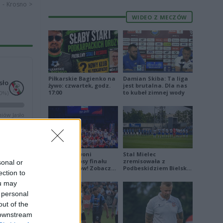
i - Krosno >
WIDEO Z MECZÓW
Piłkarskie Bagienko na
Damian Skiba: Ta liga
sło
żywo: czwartek, godz.
jest brutalna. Dla nas
17:00
to kubeł zimnej wody
(0%)
iów Jasło
1
Biało-Czerwoni
Stal Mielec
odwrócili losy finału
zremisowała z
sonal or
1
Ligi Narodów! Zobacz
Podbeskidziem Bielsko-
ection to
skrót
Biała. Zobacz skrót
4
ou may
0
 personal
out of the
 downstream
2