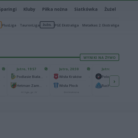
Sparingi
Kluby
Piłka nożna
Siatkówka
Żużel
PlusLiga
TauronLiga
ŻUŻEL
PGE Ekstraliga
Metalkas 2. Ekstraliga
WYNIKI NA ŻYWO
Jutro, 19:57
Jutro, 20:30
Jutro, 20:30
-
-
-
-
Podlasie Biała Podlaska
Wisła Kraków
Polonia Warszawa
›
-
-
-
-
Hetman Zamość
Wisła Płock
Ruch Chorzów
III liga, gr. IV
Ekstraklasa
I liga