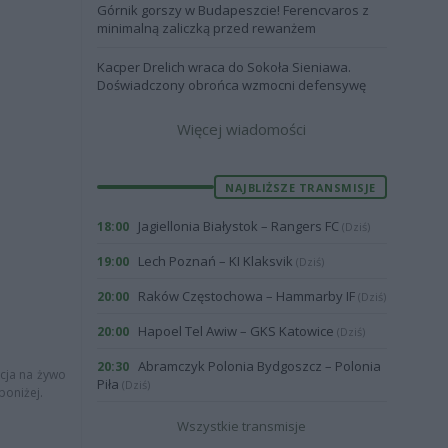
Górnik gorszy w Budapeszcie! Ferencvaros z
minimalną zaliczką przed rewanżem
Kacper Drelich wraca do Sokoła Sieniawa.
Doświadczony obrońca wzmocni defensywę
Więcej wiadomości
NAJBLIŻSZE TRANSMISJE
Jagiellonia Białystok – Rangers FC
18:00
(Dziś)
Lech Poznań – KI Klaksvik
19:00
(Dziś)
Raków Częstochowa – Hammarby IF
20:00
(Dziś)
Hapoel Tel Awiw – GKS Katowice
20:00
(Dziś)
Abramczyk Polonia Bydgoszcz – Polonia
20:30
acja na żywo
Piła
(Dziś)
poniżej.
Wszystkie transmisje