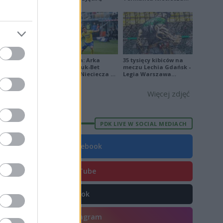
9
[ZDJĘCIA]
2
5
9
Ekstraklasa: Arka
35 tysięcy kibiców na
11
Gdynia - Bruk-Bet
meczu Lechia Gdańsk -
Termalica Nieciecza 2-
Legia Warszawa
9
3 [ZDJĘCIA]
[OPRAWA, ZDJĘCIA]
Więcej zdjęć
PDK LIVE W SOCIAL MEDIACH
E
FORMA
Facebook
6
7
YouTube
8
TikTok
1
3
Instagram