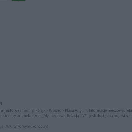
e)
ów Jasło
w ramach 8. kolejki - Krosno > Klasa A, gr. III. Informacje meczowe, rel
kże strzelcy bramek i szczegóły meczowe. Relacja LIVE - jeśli dostępna pojawi się 
cja TWK (tylko wynik końcowy)