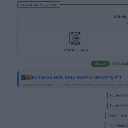
CENTRUM MECZOWE
8. kolej
Czarni II Jasło
RELACJA
BEZPOŚR
BONUS DO 660 PLN DLA NOWYCH GRACZY W STS
Tylko dla osób pełnoletnich 18+. Reklamujemy tylko legalnych bukmacherów. Hazard st
Hubert Ra
Hubert Ra
Oskar Ture
Piotr Winiar