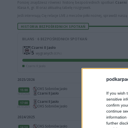
Poniżej znajdziesz również historę bezpośrednich spotkań
Czarni 
Klasa A, gr. III oraz aktualną tabelę rozgrywek.
Jeśli interesują Cię relacje LIVE z meczów piłki nożnej, sprawdź nasz
HISTORIA BEZPOŚREDNICH SPOTKAŃ
BILANS · 6 BEZPOŚREDNICH SPOTKAŃ
Czarni II Jasło
5
wygranych
(83%)
Czarni II Jasło
podkarpaci
2025/2026
OKS Sobniów Jasło
15:00
If you wish 
Czarni II Jasło
16.05.2026
sensitive in
Czarni II Jasło
17:00
confirm you
OKS Sobniów Jasło
05.10.2025
continue se
2024/2025
information 
further disc
OKS Sobniów Jasło
16:30