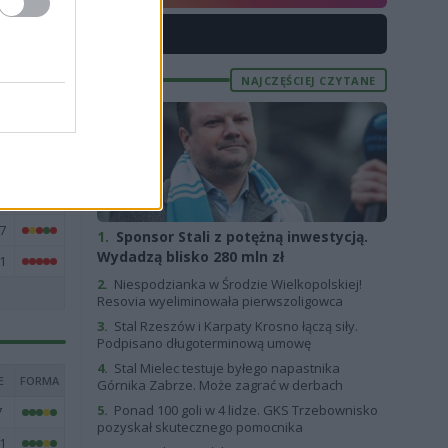
4
X
1
2
NAJCZĘŚCIEJ CZYTANE
8
9
5
2
7
1.
Sponsor Stali z potężną inwestycją.
Wydadzą blisko 280 mln zł
1
2.
Niespodzianka w Środzie Wielkopolskiej!
Resovia wyeliminowała pierwszoligowca
3.
Stal Rzeszów i Karpaty Krosno łączą siły.
Podpisano długoterminową umowę
4.
Stal Mielec testuje byłego napastnika
E
FORMA
Górnika Zabrze. Może zagrać w derbach
5.
Ponad 100 goli w 4 lidze. GKS Trzebownisko
7
pozyskał skutecznego pomocnika
1