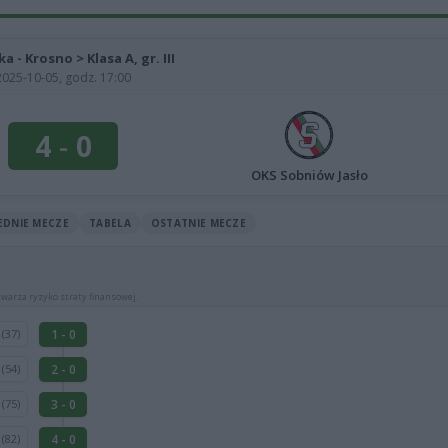
ka - Krosno > Klasa A, gr. III
2025-10-05, godz. 17:00
4
-
0
OKS Sobniów Jasło
EDNIE MECZE
TABELA
OSTATNIE MECZE
warza ryzyko straty finansowej.
k
1 - 0
(37)
k
2 - 0
(54)
k
3 - 0
(75)
z
4 - 0
(82)