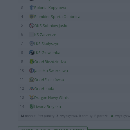
3
Polonia Kopytowa
4
Plombier Sparta Osobnica
5
OKS Sobniów Jasło
6
KS Zarzecze
7
LKS Skołyszyn
8
LKS Głowienka
9
Orzeł Bieździedza
10
Jasiołka Świerzowa
11
Orzeł Faliszówka
12
Orzeł Lubla
13
Dragon Nowy Glinik
14
Liwocz Brzyska
M
mecze,
Pkt
punkty,
Z
zwycięstwa,
R
remisy,
P
porażki ·
zwycięst