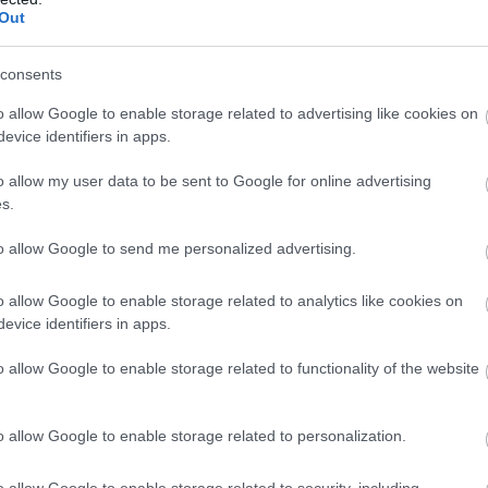
26
33
10
3
13
39-4
Out
26
32
9
5
12
41-4
26
25
6
7
13
49-6
consents
26
19
5
4
17
34-5
o allow Google to enable storage related to advertising like cookies on
26
10
3
1
22
21-1
evice identifiers in apps.
26
7
1
4
21
19-9
o allow my user data to be sent to Google for online advertising
s.
wo
remis
porażka
to allow Google to send me personalized advertising.
M
PKT
Z
R
P
GOL
o allow Google to enable storage related to analytics like cookies on
evice identifiers in apps.
13
34
11
1
1
39-
13
27
8
3
2
44-1
o allow Google to enable storage related to functionality of the website
13
27
8
3
2
26-
13
26
8
2
3
32-2
o allow Google to enable storage related to personalization.
13
25
8
1
4
37-2
o allow Google to enable storage related to security, including