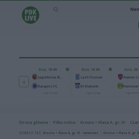
Ne
IEC MECZU
Dziś, 18:00
Dziś, 19:00
Dziś, 20
1
Ferencvaros Budapeszt
-
-
Jagiellonia Białystok
Lech Poznań
‹
0
rnik Zabrze
-
-
Rangers FC
KI Klaksvik
Hammarb
Liga Europy
Liga Europy
Liga Europy
Liga Konfe
Strona główna
Piłka nożna
Krosno > Klasa A, gr. III
Czar
ZOBACZ TEŻ
Krosno > Klasa A, gr. III - terminarz
Krosno > Klasa A, gr. II