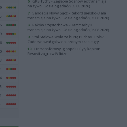
6.
GKS Tychy - Zagłębie Sosnowiec transmisja
na żywo. Gdzie oglądać? (05.08.2026)
9
7.
Sandecja Nowy Sącz - Rekord Bielsko-Biała
5
transmisja na żywo. Gdzie oglądać? (05.08.2026)
6
8.
Raków Częstochowa - Hammarby IF
transmisja na żywo. Gdzie oglądać? (06.08.2026)
9
9.
Stal Stalowa Wola za burtą Pucharu Polski.
Zadecydował gol w doliczonym czasie gry
6
10.
Hit transferowy Igloopolu! Były kapitan
0
Resovii zagra w IV lidze
3
1
4
3
8
4