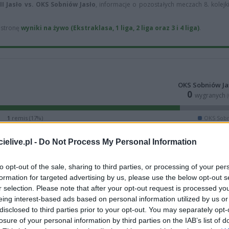
II Jasło vs. OKS Sobniów Jasło
, informacje o pozostałych meczach 8. kolejk
ą stronę
wyniki na żywo (Ekstraklasa, 1 liga, 2 liga oraz 3 i 4 liga)
.
OKS Sobniów Ja
0
wygranych
1
remis (17%)
OKS Sobn
elive.pl -
Do Not Process My Personal Information
to opt-out of the sale, sharing to third parties, or processing of your per
formation for targeted advertising by us, please use the below opt-out s
r selection. Please note that after your opt-out request is processed y
eing interest-based ads based on personal information utilized by us or
disclosed to third parties prior to your opt-out. You may separately opt-
losure of your personal information by third parties on the IAB’s list of