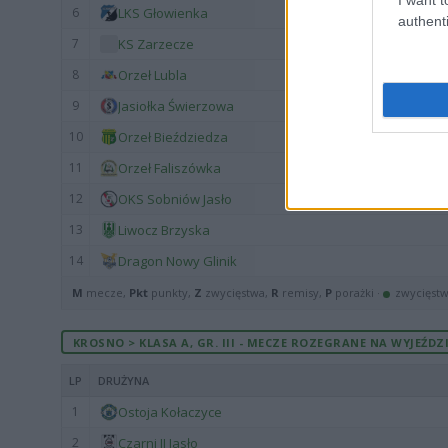
6
LKS Głowienka
authenti
7
KS Zarzecze
8
Orzeł Lubla
9
Jasiołka Świerzowa
10
Orzeł Bieździedza
11
Orzeł Faliszówka
12
OKS Sobniów Jasło
13
Liwocz Brzyska
14
Dragon Nowy Glinik
M
mecze,
Pkt
punkty,
Z
zwycięstwa,
R
remisy,
P
porażki ·
zwycięst
KROSNO > KLASA A, GR. III - MECZE ROZEGRANE NA WYJEŹDZ
LP
DRUŻYNA
1
Ostoja Kołaczyce
2
Czarni II Jasło