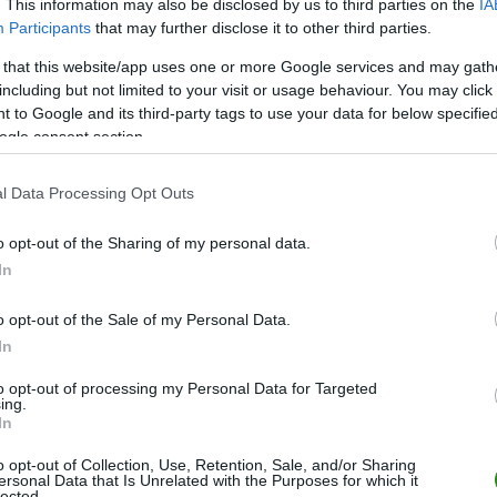
. This information may also be disclosed by us to third parties on the
IA
Participants
that may further disclose it to other third parties.
 that this website/app uses one or more Google services and may gath
including but not limited to your visit or usage behaviour. You may click 
ZOBACZ WIĘCEJ (2)
 to Google and its third-party tags to use your data for below specifi
ogle consent section.
M
PKT
Z
R
P
GOL
l Data Processing Opt Outs
26
64
20
4
2
93-2
o opt-out of the Sharing of my personal data.
26
62
19
5
2
63-1
In
26
51
15
6
5
52-2
o opt-out of the Sale of my Personal Data.
26
50
15
5
6
69-4
In
26
43
13
4
9
53-4
to opt-out of processing my Personal Data for Targeted
26
41
12
5
9
68-5
ing.
In
26
39
11
6
9
50-3
26
37
10
7
9
49-3
o opt-out of Collection, Use, Retention, Sale, and/or Sharing
ersonal Data that Is Unrelated with the Purposes for which it
lected.