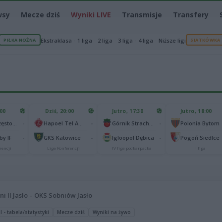
wsy
Mecze dziś
Wyniki LIVE
Transmisje
Transfery
PIŁKA NOŻNA
Ekstraklasa
1 liga
2 liga
3 liga
4 liga
Niższe ligi
SIATKÓWKA
:00
Dziś, 20:00
Jutro, 17:30
Jutro, 18:00
-
-
-
Raków Częstochowa
Hapoel Tel Awiw
Górnik Strachocina
Polonia Bytom
-
-
-
y IF
GKS Katowice
Igloopol Dębica
Pogoń Siedlce
rencji
Liga Konferencji
IV liga podkarpacka
I liga
ni II Jasło – OKS Sobniów Jasło
I - tabela/statystyki
Mecze dziś
Wyniki na żywo