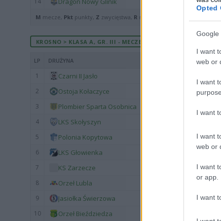
14
Dragon Nowy Glinik
Opted 
M
mecze,
Pkt
punkty,
Z
zwycięstwa,
R
remisy,
P
porażki ·
zwycięst
Google 
KROSNO > KLASA A, GR. III - MECZE ROZEGRANE U SIEBIE
I want t
LP
DRUŻYNA
web or d
1
Czarni II Jasło
I want t
2
Ostoja Kołaczyce
purpose
3
Plombier Sparta Osobnica
I want 
4
LKS Skołyszyn
I want t
5
Polonia Kopytowa
web or d
6
LKS Głowienka
I want t
7
KS Zarzecze
or app.
8
Orzeł Lubla
I want t
9
Jasiołka Świerzowa
10
Orzeł Bieździedza
I want t