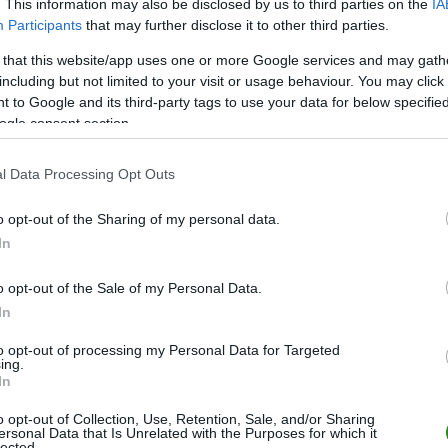
. This information may also be disclosed by us to third parties on the
IA
M
PKT
Z
R
P
GOL
Participants
that may further disclose it to other third parties.
26
64
20
4
2
93-2
 that this website/app uses one or more Google services and may gath
26
62
19
5
2
63-1
including but not limited to your visit or usage behaviour. You may click 
 to Google and its third-party tags to use your data for below specifi
26
51
15
6
5
52-2
ogle consent section.
26
50
15
5
6
69-4
26
43
13
4
9
53-4
l Data Processing Opt Outs
26
41
12
5
9
68-5
o opt-out of the Sharing of my personal data.
26
39
11
6
9
50-3
In
26
37
10
7
9
49-3
o opt-out of the Sale of my Personal Data.
26
33
10
3
13
39-4
In
26
32
9
5
12
41-4
to opt-out of processing my Personal Data for Targeted
26
25
6
7
13
49-6
ing.
In
26
19
5
4
17
34-5
o opt-out of Collection, Use, Retention, Sale, and/or Sharing
26
10
3
1
22
21-1
ersonal Data that Is Unrelated with the Purposes for which it
lected.