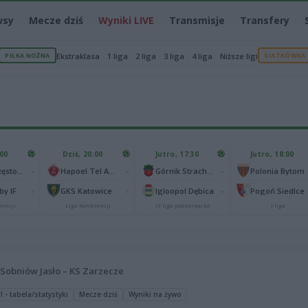
wsy
Mecze dziś
Wyniki LIVE
Transmisje
Transfery
PIŁKA NOŻNA
Ekstraklasa
1 liga
2 liga
3 liga
4 liga
Niższe ligi
SIATKÓWKA
:00
Dziś, 20:00
Jutro, 17:30
Jutro, 18:00
-
-
-
Raków Częstochowa
Hapoel Tel Awiw
Górnik Strachocina
Polonia Bytom
-
-
-
y IF
GKS Katowice
Igloopol Dębica
Pogoń Siedlce
rencji
Liga Konferencji
IV liga podkarpacka
I liga
Sobniów Jasło – KS Zarzecze
I - tabela/statystyki
Mecze dziś
Wyniki na żywo