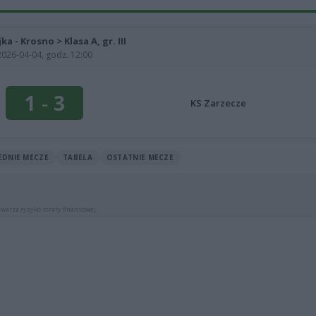
jka - Krosno > Klasa A, gr. III
2026-04-04, godz. 12:00
1
-
3
KS Zarzecze
EDNIE MECZE
TABELA
OSTATNIE MECZE
warza ryzyko straty finansowej.