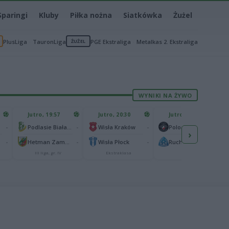
Sparingi
Kluby
Piłka nożna
Siatkówka
Żużel
PlusLiga
TauronLiga
ŻUŻEL
PGE Ekstraliga
Metalkas 2. Ekstraliga
WYNIKI NA ŻYWO
Jutro, 19:57
Jutro, 20:30
Jutro, 20:30
-
-
-
-
Podlasie Biała Podlaska
Wisła Kraków
Polonia Warszawa
›
-
-
-
-
Hetman Zamość
Wisła Płock
Ruch Chorzów
III liga, gr. IV
Ekstraklasa
I liga