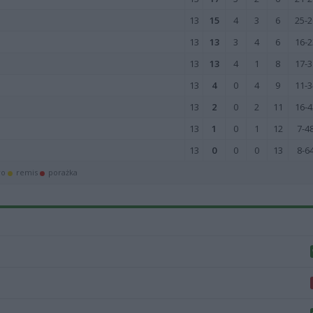
13
15
4
3
6
25-2
13
13
3
4
6
16-2
13
13
4
1
8
17-3
13
4
0
4
9
11-3
13
2
0
2
11
16-4
13
1
0
1
12
7-4
13
0
0
0
13
8-6
wo
remis
porażka