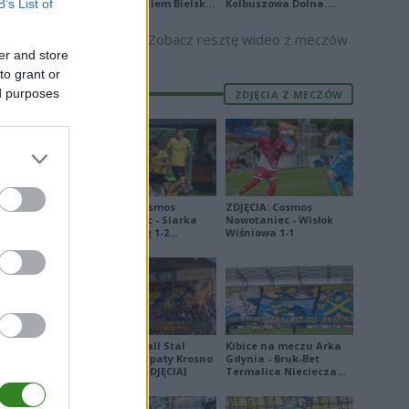
B’s List of
Podbeskidziem Bielsko-
Kolbuszowa Dolna.
E
FORMA
Biała. Zobacz skrót
Zobacz skrót
Zobacz resztę wideo z meczów
4
er and store
7
to grant or
ed purposes
ZDJĘCIA Z MECZÓW
3
2
7
0
ZDJĘCIA: Cosmos
ZDJĘCIA: Cosmos
4
Nowotaniec - Siarka
Nowotaniec - Wisłok
Tarnobrzeg 1-2
Wiśniowa 1-1
8
[PUCHAR POLSKI]
9
2
5
Derby Ekoball Stal
Kibice na meczu Arka
9
Sanok - Karpaty Krosno
Gdynia - Bruk-Bet
na remis [ZDJĘCIA]
Termalica Nieciecza
11
[ZDJĘCIA]