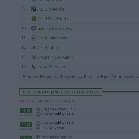
8
LKS Głowienka
9
Orzeł Bieździedza
10
Jasiołka Świerzowa
11
Orzeł Faliszówka
12
Orzeł Lubla
13
Dragon Nowy Glinik
14
Liwocz Brzyska
M
mecze,
Pkt
punkty,
Z
zwycięstwa,
R
remisy,
P
porażki ·
zwycięst
OKS SOBNIÓW JASŁO - OSTATNIE MECZE
2025/2026 · KROSNO > KLASA A, GR. III
Dragon Nowy Glinik
11:00
OKS Sobniów Jasło
20.06.2026
OKS Sobniów Jasło
14:00
LKS Skołyszyn
13.06.2026
Polonia Kopytowa
15:00