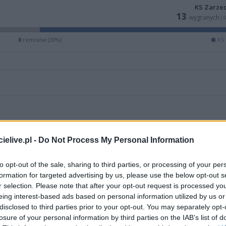
KS Zarze
13
wygranych
(
8
remisów (30%)
KS
elive.pl -
Do Not Process My Personal Information
to opt-out of the sale, sharing to third parties, or processing of your per
formation for targeted advertising by us, please use the below opt-out s
r selection. Please note that after your opt-out request is processed y
eing interest-based ads based on personal information utilized by us or
ZOBACZ WIĘCEJ (23)
disclosed to third parties prior to your opt-out. You may separately opt-
losure of your personal information by third parties on the IAB’s list of