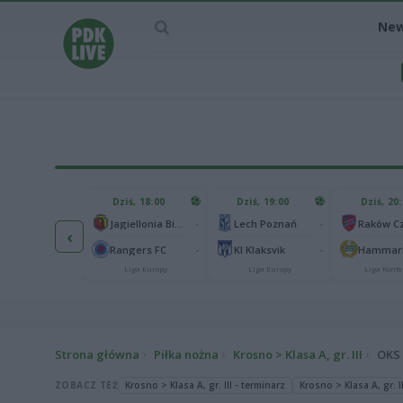
Ne
IEC MECZU
Dziś, 18:00
Dziś, 19:00
Dziś, 20
1
Ferencvaros Budapeszt
-
-
Jagiellonia Białystok
Lech Poznań
‹
0
rnik Zabrze
-
-
Rangers FC
KI Klaksvik
Hammarb
Liga Europy
Liga Europy
Liga Europy
Liga Konfe
Strona główna
Piłka nożna
Krosno > Klasa A, gr. III
OKS 
ZOBACZ TEŻ
Krosno > Klasa A, gr. III - terminarz
Krosno > Klasa A, gr. II