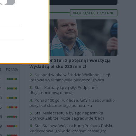
5
NAJCZĘŚCIEJ CZYTANE
2
7
1
1.
Sponsor Stali z potężną inwestycją.
Wydadzą blisko 280 mln zł
E
FORMA
2.
Niespodzianka w Środzie Wielkopolskiej!
7
Resovia wyeliminowała pierwszoligowca
3.
Stal i Karpaty łączą siły. Podpisano
1
długoterminową umowę
9
4.
Ponad 100 goli w 4 lidze. GKS Trzebownisko
pozyskał skutecznego pomocnika
5
5.
Stal Mielec testuje byłego napastnika
6
Górnika Zabrze. Może zagrać w derbach
6.
Stal Stalowa Wola za burtą Pucharu Polski.
9
Zadecydował gol w doliczonym czasie gry
6