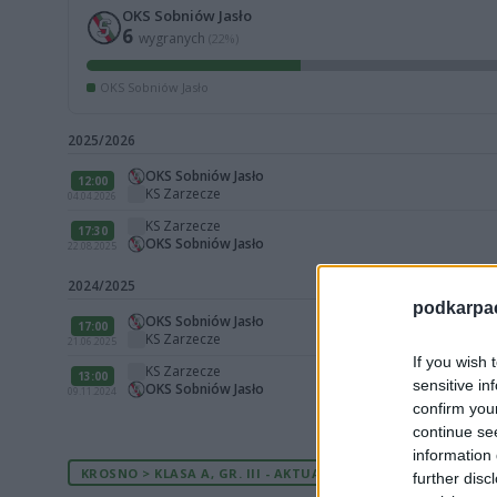
OKS Sobniów Jasło
6
wygranych
(22%)
OKS Sobniów Jasło
2025/2026
OKS Sobniów Jasło
12:00
KS Zarzecze
04.04.2026
KS Zarzecze
17:30
OKS Sobniów Jasło
22.08.2025
2024/2025
podkarpaci
OKS Sobniów Jasło
17:00
KS Zarzecze
21.06.2025
If you wish 
KS Zarzecze
13:00
sensitive in
OKS Sobniów Jasło
09.11.2024
confirm you
continue se
information 
KROSNO > KLASA A, GR. III - AKTUALNA TABELA
further disc