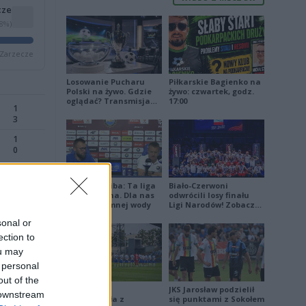
cze
48%)
 Zarzecze
Losowanie Pucharu
Piłkarskie Bagienko na
Polski na żywo. Gdzie
żywo: czwartek, godz.
oglądać? Transmisja
17:00
1
TV i online (06.08.2026)
3
1
0
Damian Skiba: Ta liga
Biało-Czerwoni
jest brutalna. Dla nas
odwrócili losy finału
1
to kubeł zimnej wody
Ligi Narodów! Zobacz
2
skrót
sonal or
1
ection to
1
ou may
 personal
out of the
Stal Mielec
JKS Jarosław podzielił
 downstream
zremisowała z
się punktami z Sokołem