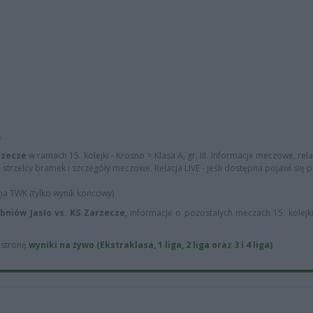
)
rzecze
w ramach 15. kolejki - Krosno > Klasa A, gr. III. Informacje meczowe, rel
 strzelcy bramek i szczegóły meczowe. Relacja LIVE - jeśli dostępna pojawi się p
cja TWK (tylko wynik końcowy)
bniów Jasło vs. KS Zarzecze
, informacje o pozostałych meczach 15. kolejk
ą stronę
wyniki na żywo (Ekstraklasa, 1 liga, 2 liga oraz 3 i 4 liga)
.