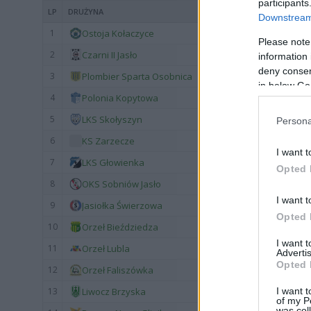
participants
LP
DRUŻYNA
Downstream 
1
Ostoja Kołaczyce
Please note
2
Czarni II Jasło
information 
deny consent
3
Plombier Sparta Osobnica
in below Go
4
Polonia Kopytowa
5
LKS Skołyszyn
Persona
6
KS Zarzecze
I want t
7
LKS Głowienka
Opted 
8
OKS Sobniów Jasło
I want t
9
Jasiołka Świerzowa
Opted 
10
Orzeł Bieździedza
I want 
11
Orzeł Lubla
Advertis
Opted 
12
Orzeł Faliszówka
I want t
13
Liwocz Brzyska
of my P
was col