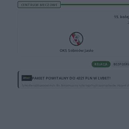
CENTRUM MECZOWE
15. kole
OKS Sobniów Jasło
RELACJA
BEZPOŚR
PAKIET POWITALNY DO 4321 PLN W LVBET!
Tylko dla osób pełnoletnich 18+. Reklamujemy tylko legalnych bukmacherów. Hazard st