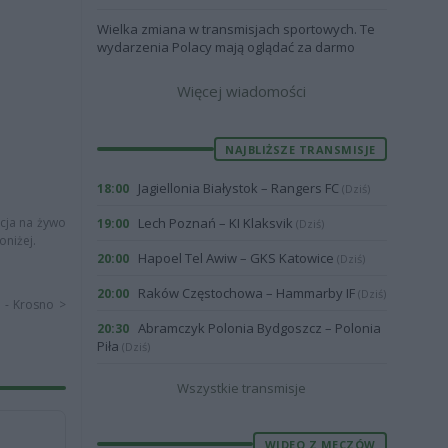
Wielka zmiana w transmisjach sportowych. Te
wydarzenia Polacy mają oglądać za darmo
Więcej wiadomości
NAJBLIŻSZE TRANSMISJE
Jagiellonia Białystok – Rangers FC
18:00
(Dziś)
acja na żywo
Lech Poznań – KI Klaksvik
19:00
(Dziś)
oniżej.
Hapoel Tel Awiw – GKS Katowice
20:00
(Dziś)
Raków Częstochowa – Hammarby IF
20:00
(Dziś)
i - Krosno >
Abramczyk Polonia Bydgoszcz – Polonia
20:30
Piła
(Dziś)
Wszystkie transmisje
WIDEO Z MECZÓW