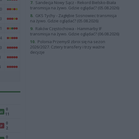
7.
Sandecja Nowy Sącz - Rekord Bielsko-Biała
transmisja na żywo. Gdzie oglądać? (05.08.2026)
0
8.
GKS Tychy - Zagłębie Sosnowiec transmisja
3
na żywo. Gdzie oglądać? (05.08.2026)
1
9.
Raków Częstochowa - Hammarby IF
transmisja na żywo. Gdzie oglądać? (06.08.2026)
4
10.
Polonia Przemyśl zbroi się na sezon
2026/2027. Cztery transfery i trzy ważne
3
decyzje
8
4
0
W
11
0
P
2
0