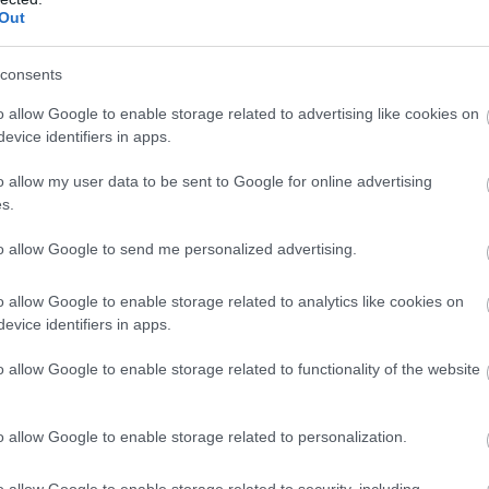
26
7
1
4
21
19-9
Out
wo
remis
porażka
consents
o allow Google to enable storage related to advertising like cookies on
M
PKT
Z
R
P
GOL
evice identifiers in apps.
13
34
11
1
1
39-
o allow my user data to be sent to Google for online advertising
13
27
8
3
2
44-1
s.
13
27
8
3
2
26-
to allow Google to send me personalized advertising.
13
26
8
2
3
32-2
o allow Google to enable storage related to analytics like cookies on
13
25
8
1
4
37-2
evice identifiers in apps.
13
24
7
3
3
25-1
o allow Google to enable storage related to functionality of the website
13
24
7
3
3
35-2
13
23
6
5
2
33-2
o allow Google to enable storage related to personalization.
13
20
6
2
5
22-1
13
19
6
1
6
25-1
o allow Google to enable storage related to security, including