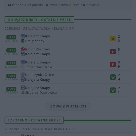
M
mecze,
Pkt
punkty ·
zwycięstwo
remis
porażka
KOLEJARZ KNAPY - OSTATNIE MECZE
2025/2026 · STALOWA WOLA > KLASA A, GR. I
Kolejarz Knapy
2
17:00
R
2
LZS Jadachy
14.06.2026
Junior Zakrzów
5
17:00
P
1
Kolejarz Knapy
06.06.2026
Kolejarz Knapy
0
16:00
P
9
LZS Kotowa Wola
30.05.2026
Koniczynka Ocice
2
16:00
W
4
Kolejarz Knapy
24.05.2026
Kolejarz Knapy
2
16:00
W
1
Strzelec Dąbrowica
17.05.2026
ZOBACZ WIĘCEJ (21)
LZS ŻABNO - OSTATNIE MECZE
2025/2026 · STALOWA WOLA > KLASA A, GR. I