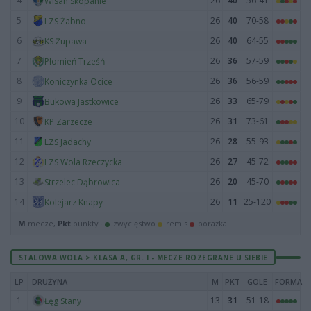
4
26
40
56-41
Wisan Skopanie
5
26
40
70-58
LZS Żabno
6
26
40
64-55
KS Żupawa
7
26
36
57-59
Płomień Trześń
8
26
36
56-59
Koniczynka Ocice
9
26
33
65-79
Bukowa Jastkowice
10
26
31
73-61
KP Zarzecze
11
26
28
55-93
LZS Jadachy
12
26
27
45-72
LZS Wola Rzeczycka
13
26
20
45-70
Strzelec Dąbrowica
14
26
11
25-120
Kolejarz Knapy
M
mecze,
Pkt
punkty ·
zwycięstwo
remis
porażka
STALOWA WOLA > KLASA A, GR. I - MECZE ROZEGRANE U SIEBIE
LP
DRUŻYNA
M
PKT
GOLE
FORMA
1
13
31
51-18
Łęg Stany