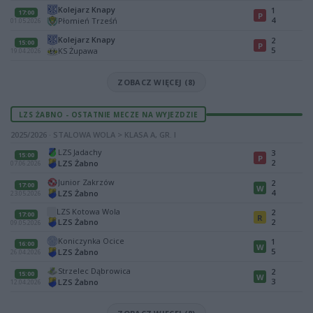
Kolejarz Knapy
1
17:00
P
4
Płomień Trześń
01.05.2026
Kolejarz Knapy
2
15:00
P
5
KS Żupawa
19.04.2026
ZOBACZ WIĘCEJ (8)
LZS ŻABNO - OSTATNIE MECZE NA WYJEZDZIE
2025/2026 · STALOWA WOLA > KLASA A, GR. I
LZS Jadachy
3
15:00
P
2
LZS Żabno
07.06.2026
Junior Zakrzów
2
17:00
W
4
LZS Żabno
23.05.2026
LZS Kotowa Wola
2
17:00
R
LZS Żabno
2
09.05.2026
Koniczynka Ocice
1
16:00
W
5
LZS Żabno
26.04.2026
Strzelec Dąbrowica
2
15:00
W
3
LZS Żabno
12.04.2026