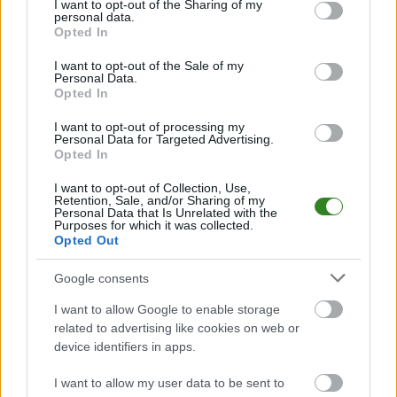
not limited to your visit or usage behaviour. You may click to
I want to opt-out of the Sharing of my
Śledź mecze swojej drużyny
personal data.
grant or deny consent to Google and its third-party tags to
Jeśli jesteś kibicem klubu Kolejarz Knapy lub LZS Żabno - zaglądaj tutaj
Opted In
use your data for below specified purposes in below Google
częściej. Nasz serwis regularnie dostarcza informacje o
terminach
consent section.
meczów, wynikach, transferach i newsach klubowych
.
I want to opt-out of the Sale of my
Personal Data.
PodkarpacieLive.pl to największa baza
meczów lokalnych drużyn
Opted In
piłkarskich
w województwie. Sprawdź nasze relacje, śledź ulubioną ligę i
bądź na bieżąco z wydarzeniami z boisk!
I want to opt-out of processing my
Personal Data for Targeted Advertising.
Analiza przed meczem: Kolejarz Knapy vs LZS Żabno
Opted In
Mecz
Kolejarz Knapy - LZS Żabno
odbędzie się w ramach 1. kolejki -
Stalowa Wola > Klasa A, gr. I. Spotkanie zostanie rozegrane w dniu 10
I want to opt-out of Collection, Use,
Retention, Sale, and/or Sharing of my
sierpnia 2025. Początek meczu o godz. 17:00.
Personal Data that Is Unrelated with the
Purposes for which it was collected.
Kolejarz Knapy
przystępuje do tego spotkania w roli gospodarza. Jak
Opted Out
drużyna radzi sobie w sezonie 2025/2026 rozgrywek Stalowa Wola >
Klasa A, gr. I przed własną publicznością? Na tej stronie możecie
zobaczyć tabelę uwzględniającą tylko mecze u siebie. W tabeli biorącej
Google consents
pod uwagę tylko mecze wyjazdowe możecie natomiast sprawdzić jak
spisuje się klub
LZS Żabno
.
I want to allow Google to enable storage
related to advertising like cookies on web or
Stalowa Wola > Klasa A, gr. I - sytuacja w tabeli
device identifiers in apps.
Przed meczami 1. kolejki - Stalowa Wola > Klasa A, gr. I gospodarze
(Kolejarz Knapy) zajmują
13. miejsce
w tabeli. Goście (LZS Żabno) plasują
I want to allow my user data to be sent to
się na
4. miejscu.