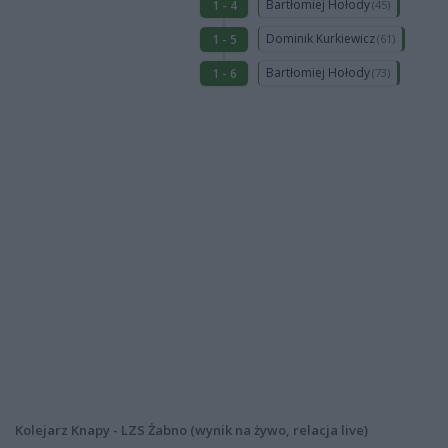
Bartłomiej Hołody
1 - 4
(45)
Dominik Kurkiewicz
1 - 5
(61)
Bartłomiej Hołody
1 - 6
(73)
Kolejarz Knapy - LZS Żabno (wynik na żywo, relacja live)