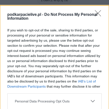
ZOBACZ WIĘCEJ (8)
Mecz Kolejarz Knapy - LZS Żabno (Stalowa Wola > Klasa A, gr. I)
podkarpacielive.pl -
Do Not Process My Personal
Spotkanie pomiędzy
Kolejarz Knapy i LZS Żabno
rozegrane zostanie w
Information
ramach Stalowa Wola > Klasa A, gr. I (1. kolejki - Stalowa Wola > Klasa A,
gr. I).
If you wish to opt-out of the sale, sharing to third parties, or
Na stronie
PodkarpacieLive.pl
znajdziesz
wynik meczu, strzelców
processing of your personal or sensitive information for
bramek, kartki, składy, statystyki i informacje o przebiegu
targeted advertising by us, please use the below opt-out
spotkania
. To kompletne źródło danych dla kibiców i pasjonatów
lokalnej piłki nożnej. Jeżeli aktualnie nie widzisz tutaj danych z pewnością
section to confirm your selection. Please note that after your
pracujemy nad tym żeby je uzupełnić.
opt-out request is processed you may continue seeing
interest-based ads based on personal information utilized by
Wynik meczu Kolejarz Knapy vs LZS Żabno
us or personal information disclosed to third parties prior to
Po zakończeniu spotkania automatycznie publikujemy
oficjalny wynik
your opt-out. You may separately opt-out of the further
spotkania
, a także dane meczowe, jeśli są dostępne.
disclosure of your personal information by third parties on the
Pełny harmonogram rozgrywek dostępny jest tutaj:
Stalowa Wola >
IAB’s list of downstream participants. This information may
Klasa A, gr. I - terminarz
.
also be disclosed by us to third parties on the
IAB’s List of
Downstream Participants
that may further disclose it to other
Informacje o składach i strzelcach
third parties.
W miarę dostępności danych, publikujemy
składy wyjściowe,
rezerwowych, zmiany oraz listę strzelców bramek
. Informacje te
Please note that this website/app uses one or more Google
Personal Data Processing Opt Outs
aktualizujemy zależnie od poziomu ligi i dostępnych źródeł.
services and may gather and store information including but