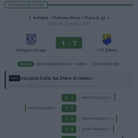
CENTRUM MECZOWE
1. kolejka - Stalowa Wola > Klasa A, gr. I
2025-08-10, godz. 17:00
1
-
7
Kolejarz Knapy
LZS Żabno
RELACJA
BEZPOŚREDNIE MECZE
TABELA
OSTATNIE MECZE
OGLĄDAJ ŻUŻEL NA ŻYWO W CANAL+
Transmisje LIVE z meczów PGE Ekstraligi i Metalkas 2. Ekstraligi
Kamil Kobylarz
0 - 1
(7)
Karol Wójciak
1 - 1
(9)
Kamil Kobylarz
1 - 2
(25)
Jacek Partyka
1 - 3
(42)