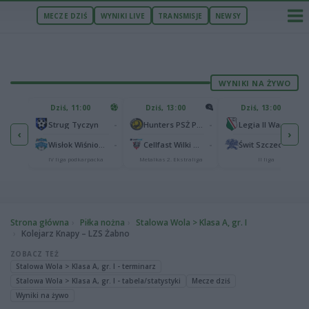
MECZE DZIŚ
WYNIKI LIVE
TRANSMISJE
NEWSY
WYNIKI NA ŻYWO
U
Dziś, 11:00
Dziś, 13:00
Dziś, 13:00
2
Podbeskidzie Bielsko-Biała
-
-
-
Strug Tyczyn
Hunters PSŻ Poznań
Legia II Warszawa
‹
›
2
sk
-
-
-
Wisłok Wiśniowa
Cellfast Wilki Krosno
Świt Szczecin
IV liga podkarpacka
Metalkas 2. Ekstraliga
II liga
Strona główna
Piłka nożna
Stalowa Wola > Klasa A, gr. I
Kolejarz Knapy – LZS Żabno
ZOBACZ TEŻ
Stalowa Wola > Klasa A, gr. I - terminarz
Stalowa Wola > Klasa A, gr. I - tabela/statystyki
Mecze dziś
Wyniki na żywo