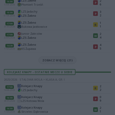
LZS Żabno
2
16:00
P
6
Płomień Trześń
13.06.2026
LZS Jadachy
3
15:00
P
2
LZS Żabno
07.06.2026
LZS Żabno
1
17:00
R
1
Bukowa Jastkowice
31.05.2026
Junior Zakrzów
2
17:00
W
4
LZS Żabno
23.05.2026
LZS Żabno
4
14:30
P
5
KS Żupawa
17.05.2026
ZOBACZ WIĘCEJ (21)
KOLEJARZ KNAPY - OSTATNIE MECZE U SIEBIE
2025/2026 · STALOWA WOLA > KLASA A, GR. I
Kolejarz Knapy
2
17:00
R
2
LZS Jadachy
14.06.2026
Kolejarz Knapy
0
16:00
P
9
LZS Kotowa Wola
30.05.2026
Kolejarz Knapy
2
16:00
W
1
Strzelec Dąbrowica
17.05.2026