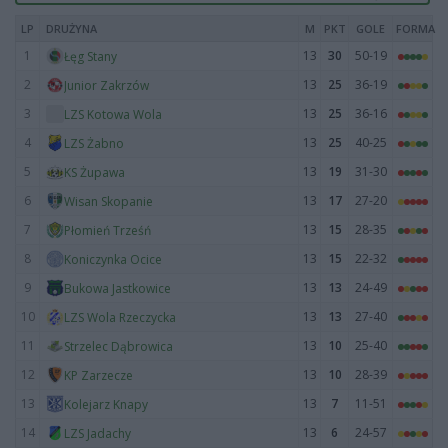
LP
DRUŻYNA
M
PKT
GOLE
FORMA
1
13
30
50-19
Łęg Stany
2
13
25
36-19
Junior Zakrzów
3
13
25
36-16
LZS Kotowa Wola
4
13
25
40-25
LZS Żabno
5
13
19
31-30
KS Żupawa
6
13
17
27-20
Wisan Skopanie
7
13
15
28-35
Płomień Trześń
8
13
15
22-32
Koniczynka Ocice
9
13
13
24-49
Bukowa Jastkowice
10
13
13
27-40
LZS Wola Rzeczycka
11
13
10
25-40
Strzelec Dąbrowica
12
13
10
28-39
KP Zarzecze
13
13
7
11-51
Kolejarz Knapy
14
13
6
24-57
LZS Jadachy