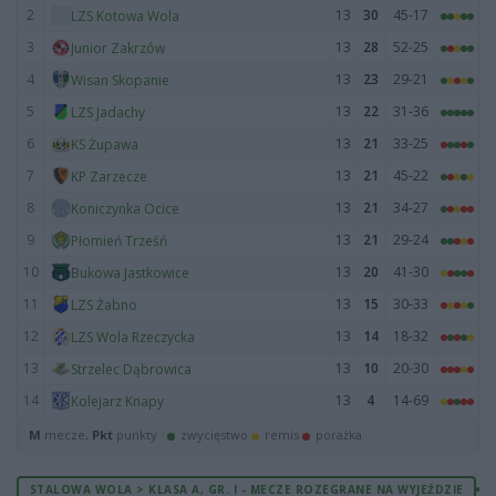
2
13
30
45-17
LZS Kotowa Wola
3
13
28
52-25
Junior Zakrzów
4
13
23
29-21
Wisan Skopanie
5
13
22
31-36
LZS Jadachy
6
13
21
33-25
KS Żupawa
7
13
21
45-22
KP Zarzecze
8
13
21
34-27
Koniczynka Ocice
9
13
21
29-24
Płomień Trześń
10
13
20
41-30
Bukowa Jastkowice
11
13
15
30-33
LZS Żabno
12
13
14
18-32
LZS Wola Rzeczycka
13
13
10
20-30
Strzelec Dąbrowica
14
13
4
14-69
Kolejarz Knapy
M
mecze,
Pkt
punkty ·
zwycięstwo
remis
porażka
STALOWA WOLA > KLASA A, GR. I - MECZE ROZEGRANE NA WYJEŹDZIE