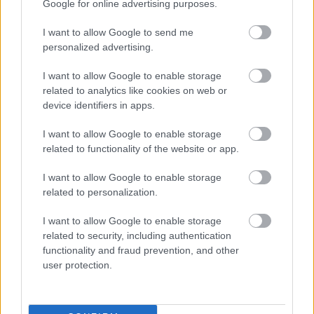
Google for online advertising purposes.
Poniżej znajdziesz także ostatnie mecze obu drużyn oraz statystyki
bramkowe.
I want to allow Google to send me
personalized advertising.
Kolejarz Knapy vs. LZS Żabno - relacja, wynik na żywo, transmisja
Wynik meczu Kolejarz Knapy - LZS Żabno znajdziesz na naszej stronie
I want to allow Google to enable storage
zaraz po jego zakończeniu. Jeżeli szukasz informacji meczowych, zajrzyj
related to analytics like cookies on web or
tutaj:
Kolejarz Knapy vs. LZS Żabno - wynik, składy, strzelcy
device identifiers in apps.
Jeżeli w internecie lub TV dostępna jest
transmisja na żywo z meczu
Kolejarz Knapy vs. LZS Żabno
albo innych spotkań Stalowa Wola >
I want to allow Google to enable storage
Klasa A, gr. I na pewno znajdziesz takie informacje na naszym portalu.
related to functionality of the website or app.
Możliwe jednak, że nigdzie nie pojawi się stream online z tego pojedynku.
Śledź portal podkarpacieLIVE.pl i bądź na bieżąco.
I want to allow Google to enable storage
related to personalization.
Asseco Resovia
Developres Rzeszów
ITA TOOLS Stal Mielec
I want to allow Google to enable storage
|
|
|
Cellfast Wilki Krosno
Texom Stal Rzeszów
Stal Mielec
related to security, including authentication
|
|
|
Motor Lublin
functionality and fraud prevention, and other
Stal Rzeszów
Stal Stalowa Wola
Wisła Kraków
|
|
|
|
user protection.
Resovia
Wieczysta Kraków
Sandecja Nowy Sącz
|
|
|
Siarka Tarnobrzeg
Wisłoka Dębica
4 liga podkarpacka
|
|
|
JKS Jarosław
Karpaty Krosno
|