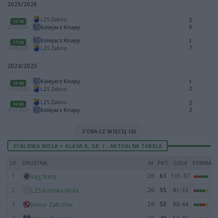
2025/2026
LZS Żabno
2
13:30
0
Kolejarz Knapy
22.03.2026
Kolejarz Knapy
1
17:00
7
LZS Żabno
10.08.2025
2024/2025
Kolejarz Knapy
1
16:00
2
LZS Żabno
11.05.2025
LZS Żabno
2
16:00
2
Kolejarz Knapy
29.09.2024
ZOBACZ WIĘCEJ (6)
STALOWA WOLA > KLASA A, GR. I - AKTUALNA TABELA
LP
DRUŻYNA
M
PKT
GOLE
FORMA
1
26
61
101-37
Łęg Stany
2
26
55
81-33
LZS Kotowa Wola
3
26
53
88-44
Junior Zakrzów