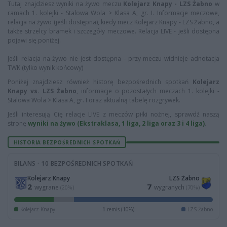
Tutaj znajdziesz wyniki na żywo meczu
Kolejarz Knapy - LZS Żabno
w
ramach 1. kolejki - Stalowa Wola > Klasa A, gr. I. Informacje meczowe,
relacja na żywo (jeśli dostępna), kiedy mecz Kolejarz Knapy - LZS Żabno, a
także strzelcy bramek i szczegóły meczowe. Relacja LIVE - jeśli dostępna
pojawi się poniżej.
Jeśli relacja na żywo nie jest dostępna - przy meczu widnieje adnotacja
TWK (tylko wynik końcowy)
Poniżej znajdziesz również historę bezpośrednich spotkań
Kolejarz
Knapy vs. LZS Żabno
, informacje o pozostałych meczach 1. kolejki -
Stalowa Wola > Klasa A, gr. I oraz aktualną tabelę rozgrywek.
Jeśli interesują Cię relacje LIVE z meczów piłki nożnej, sprawdź naszą
stronę
wyniki na żywo (Ekstraklasa, 1 liga, 2 liga oraz 3 i 4 liga)
.
HISTORIA BEZPOŚREDNICH SPOTKAŃ
BILANS · 10 BEZPOŚREDNICH SPOTKAŃ
Kolejarz Knapy
LZS Żabno
2
7
wygrane
wygranych
(20%)
(70%)
Kolejarz Knapy
1
remis (10%)
LZS Żabno