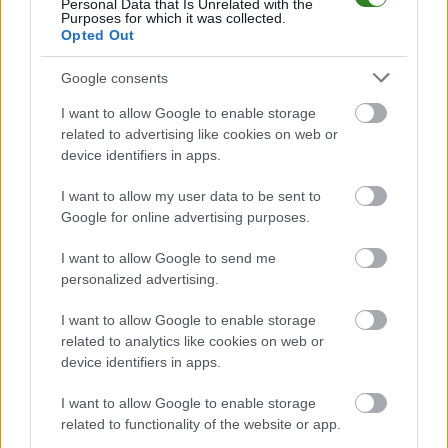
Jak drużyna radzi sobie w sezonie 2025/2026 rozgrywek Stalowa Wola >
Personal Data that Is Unrelated with the
Purposes for which it was collected.
Klasa A, gr. I przed własną publicznością? Na tej stronie możecie
Opted Out
zobaczyć tabelę uwzględniającą tylko mecze u siebie. W tabeli biorącej
pod uwagę tylko mecze wyjazdowe możecie natomiast sprawdzić jak
spisuje się klub
Kolejarz Knapy
.
Google consents
Stalowa Wola > Klasa A, gr. I - sytuacja w tabeli
I want to allow Google to enable storage
Przed meczami 17. kolejki - Stalowa Wola > Klasa A, gr. I gospodarze (LZS
related to advertising like cookies on web or
Wola Rzeczycka) zajmują
10. miejsce
w tabeli. Goście (Kolejarz Knapy)
device identifiers in apps.
plasują się na
13. miejscu.
I want to allow my user data to be sent to
Poniżej znajdziesz także ostatnie mecze obu drużyn oraz statystyki
bramkowe.
Google for online advertising purposes.
LZS Wola Rzeczycka vs. Kolejarz Knapy - relacja, wynik na żywo,
I want to allow Google to send me
transmisja
personalized advertising.
Wynik meczu LZS Wola Rzeczycka - Kolejarz Knapy znajdziesz na naszej
stronie zaraz po jego zakończeniu. Jeżeli szukasz informacji meczowych,
I want to allow Google to enable storage
zajrzyj tutaj:
LZS Wola Rzeczycka vs. Kolejarz Knapy - wynik, składy,
related to analytics like cookies on web or
strzelcy
device identifiers in apps.
Jeżeli w internecie lub TV dostępna jest
transmisja na żywo z meczu
LZS Wola Rzeczycka vs. Kolejarz Knapy
albo innych spotkań Stalowa
I want to allow Google to enable storage
Wola > Klasa A, gr. I na pewno znajdziesz takie informacje na naszym
related to functionality of the website or app.
portalu. Możliwe jednak, że nigdzie nie pojawi się stream online z tego
pojedynku. Śledź portal podkarpacieLIVE.pl i bądź na bieżąco.