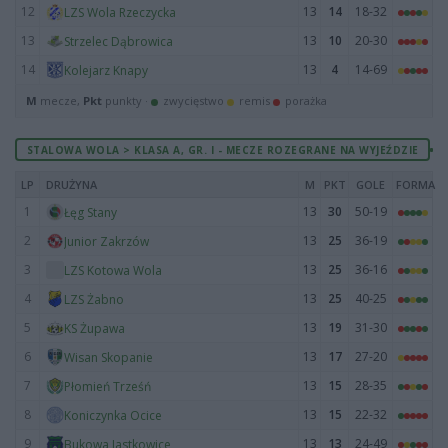
12
13
14
18-32
LZS Wola Rzeczycka
13
13
10
20-30
Strzelec Dąbrowica
14
13
4
14-69
Kolejarz Knapy
M
mecze,
Pkt
punkty ·
zwycięstwo
remis
porażka
STALOWA WOLA > KLASA A, GR. I - MECZE ROZEGRANE NA WYJEŹDZIE
LP
DRUŻYNA
M
PKT
GOLE
FORMA
1
13
30
50-19
Łęg Stany
2
13
25
36-19
Junior Zakrzów
3
13
25
36-16
LZS Kotowa Wola
4
13
25
40-25
LZS Żabno
5
13
19
31-30
KS Żupawa
6
13
17
27-20
Wisan Skopanie
7
13
15
28-35
Płomień Trześń
8
13
15
22-32
Koniczynka Ocice
9
13
13
24-49
Bukowa Jastkowice