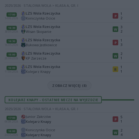
2025/2026 · STALOWA WOLA > KLASA A, GR. I
LZS Wola Rzeczycka
1
17:00
P
2
Koniczynka Ocice
14.06.2026
LZS Wola Rzeczycka
3
16:30
W
2
Wisan Skopanie
30.05.2026
LZS Wola Rzeczycka
1
16:30
P
3
Bukowa Jastkowice
16.05.2026
LZS Wola Rzeczycka
2
15:00
W
1
KP Zarzecze
26.04.2026
LZS Wola Rzeczycka
1
16:00
R
1
Kolejarz Knapy
11.04.2026
ZOBACZ WIĘCEJ (8)
KOLEJARZ KNAPY - OSTATNIE MECZE NA WYJEZDZIE
2025/2026 · STALOWA WOLA > KLASA A, GR. I
Junior Zakrzów
5
17:00
P
1
Kolejarz Knapy
06.06.2026
Koniczynka Ocice
2
16:00
W
4
Kolejarz Knapy
24.05.2026