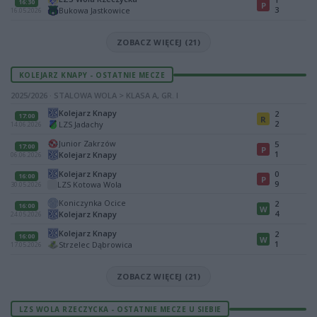
16:30
P
3
Bukowa Jastkowice
16.05.2026
ZOBACZ WIĘCEJ (21)
KOLEJARZ KNAPY - OSTATNIE MECZE
2025/2026 · STALOWA WOLA > KLASA A, GR. I
Kolejarz Knapy
2
17:00
R
2
LZS Jadachy
14.06.2026
Junior Zakrzów
5
17:00
P
1
Kolejarz Knapy
06.06.2026
Kolejarz Knapy
0
16:00
P
9
LZS Kotowa Wola
30.05.2026
Koniczynka Ocice
2
16:00
W
4
Kolejarz Knapy
24.05.2026
Kolejarz Knapy
2
16:00
W
1
Strzelec Dąbrowica
17.05.2026
ZOBACZ WIĘCEJ (21)
LZS WOLA RZECZYCKA - OSTATNIE MECZE U SIEBIE