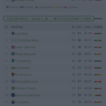
M
mecze,
Pkt
punkty ·
zwycięstwo
remis
porażka
STALOWA WOLA > KLASA A, GR. I - MECZE ROZEGRANE U SIEBIE
LP
DRUŻYNA
M
PKT
GOLE
FORMA
1
13
31
51-18
Łęg Stany
2
13
30
45-17
LZS Kotowa Wola
3
13
28
52-25
Junior Zakrzów
4
13
23
29-21
Wisan Skopanie
5
13
22
31-36
LZS Jadachy
6
13
21
33-25
KS Żupawa
7
13
21
45-22
KP Zarzecze
8
13
21
34-27
Koniczynka Ocice
9
13
21
29-24
Płomień Trześń
10
13
20
41-30
Bukowa Jastkowice
11
13
15
30-33
LZS Żabno