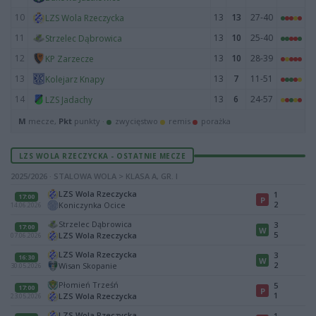
10
13
13
27-40
LZS Wola Rzeczycka
11
13
10
25-40
Strzelec Dąbrowica
12
13
10
28-39
KP Zarzecze
13
13
7
11-51
Kolejarz Knapy
14
13
6
24-57
LZS Jadachy
M
mecze,
Pkt
punkty ·
zwycięstwo
remis
porażka
LZS WOLA RZECZYCKA - OSTATNIE MECZE
2025/2026 · STALOWA WOLA > KLASA A, GR. I
LZS Wola Rzeczycka
1
17:00
P
2
Koniczynka Ocice
14.06.2026
Strzelec Dąbrowica
3
17:00
W
5
LZS Wola Rzeczycka
07.06.2026
LZS Wola Rzeczycka
3
16:30
W
2
Wisan Skopanie
30.05.2026
Płomień Trześń
5
17:00
P
1
LZS Wola Rzeczycka
23.05.2026
LZS Wola Rzeczycka
1