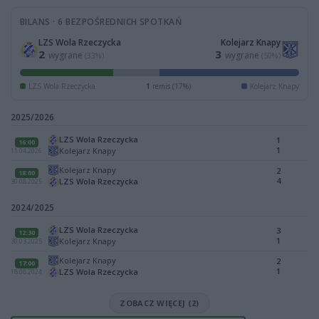
BILANS · 6 BEZPOŚREDNICH SPOTKAŃ
LZS Wola Rzeczycka
Kolejarz Knapy
2
3
wygrane
wygrane
(33%)
(50%)
LZS Wola Rzeczycka
1
remis (17%)
Kolejarz Knapy
2025/2026
LZS Wola Rzeczycka
1
16:00
1
Kolejarz Knapy
11.04.2026
Kolejarz Knapy
2
18:00
4
LZS Wola Rzeczycka
30.08.2025
2024/2025
LZS Wola Rzeczycka
3
12:30
1
Kolejarz Knapy
30.03.2025
Kolejarz Knapy
2
17:00
1
LZS Wola Rzeczycka
18.08.2024
ZOBACZ WIĘCEJ (2)