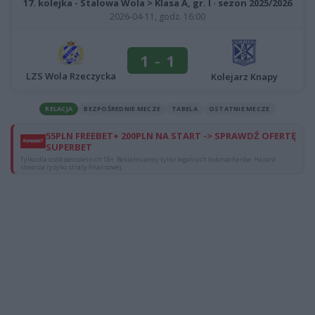
17. kolejka - Stalowa Wola > Klasa A, gr. I · sezon 2025/2026
2026-04-11, godz. 16:00
1
-
1
LZS Wola Rzeczycka
Kolejarz Knapy
RELACJA
BEZPOŚREDNIE MECZE
TABELA
OSTATNIE MECZE
55PLN FREEBET+ 200PLN NA START -> SPRAWDŹ OFERTĘ
SUPERBET
Tylko dla osób pełnoletnich 18+. Reklamujemy tylko legalnych bukmacherów. Hazard
stwarza ryzyko straty finansowej.