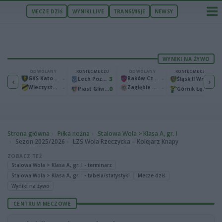
MECZE DZIŚ
WYNIKI LIVE
TRANSMISJE
NEWSY
WYNIKI NA ŻYWO
ECZU
ODWOŁANY
KONIEC MECZU
ODWOŁANY
KONIEC MECZU
1
GKS Katowice
-
3
Raków Częstochowa
-
2
Bruk-Bet Termalica Nieciecza
Lech Poznań
Śląsk II Wrocław
‹
›
Wieczysta Kraków
-
Zagłębie Lubin
-
2
0
0
Warta Poznań
Piast Gliwice
Górnik Łęczna
Strona główna
Piłka nożna
Stalowa Wola > Klasa A, gr. I
Sezon 2025/2026
LZS Wola Rzeczycka – Kolejarz Knapy
ZOBACZ TEŻ
Stalowa Wola > Klasa A, gr. I - terminarz
Stalowa Wola > Klasa A, gr. I - tabela/statystyki
Mecze dziś
Wyniki na żywo
CENTRUM MECZOWE