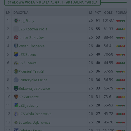
STALOWA WOLA > KLASA A, GR. I - AKTUALNA TABELA
LP
DRUŻYNA
M
PKT
GOLE
FORMA
1
26
61
101-37
Łęg Stany
2
26
55
81-33
LZS Kotowa Wola
3
26
53
88-44
Junior Zakrzów
4
26
40
56-41
Wisan Skopanie
5
26
40
70-58
LZS Żabno
6
26
40
64-55
KS Żupawa
7
26
36
57-59
Płomień Trześń
8
26
36
56-59
Koniczynka Ocice
9
26
33
65-79
Bukowa Jastkowice
10
26
31
73-61
KP Zarzecze
11
26
28
55-93
LZS Jadachy
12
26
27
45-72
LZS Wola Rzeczycka
13
26
20
45-70
Strzelec Dąbrowica
14
26
11
25-120
Kolejarz Knapy