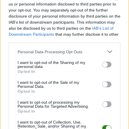
spotkania
, a także dane meczowe, jeśli są dostępne.
us or personal information disclosed to third parties prior to
your opt-out. You may separately opt-out of the further
Pełny harmonogram rozgrywek dostępny jest tutaj:
Stalowa Wola >
Klasa A, gr. I - terminarz
disclosure of your personal information by third parties on the
.
IAB’s list of downstream participants. This information may
Informacje o składach i strzelcach
also be disclosed by us to third parties on the
IAB’s List of
W miarę dostępności danych, publikujemy
składy wyjściowe,
Downstream Participants
that may further disclose it to other
rezerwowych, zmiany oraz listę strzelców bramek
. Informacje te
third parties.
aktualizujemy zależnie od poziomu ligi i dostępnych źródeł.
Please note that this website/app uses one or more Google
Personal Data Processing Opt Outs
Śledź mecze swojej drużyny
services and may gather and store information including but
Jeśli jesteś kibicem klubu LZS Wola Rzeczycka lub Kolejarz Knapy -
not limited to your visit or usage behaviour. You may click to
I want to opt-out of the Sharing of my
zaglądaj tutaj częściej. Nasz serwis regularnie dostarcza informacje o
personal data.
grant or deny consent to Google and its third-party tags to
terminach meczów, wynikach, transferach i newsach klubowych
.
Opted In
use your data for below specified purposes in below Google
PodkarpacieLive.pl to największa baza
meczów lokalnych drużyn
consent section.
I want to opt-out of the Sale of my
piłkarskich
w województwie. Sprawdź nasze relacje, śledź ulubioną ligę i
Personal Data.
bądź na bieżąco z wydarzeniami z boisk!
Opted In
Analiza przed meczem: LZS Wola Rzeczycka vs Kolejarz Knapy
I want to opt-out of processing my
Mecz
LZS Wola Rzeczycka - Kolejarz Knapy
Personal Data for Targeted Advertising.
odbędzie się w ramach
Opted In
17. kolejki - Stalowa Wola > Klasa A, gr. I. Spotkanie zostanie rozegrane w
dniu 11 kwietnia 2026. Początek meczu o godz. 16:00.
I want to opt-out of Collection, Use,
LZS Wola Rzeczycka
przystępuje do tego spotkania w roli gospodarza.
Retention, Sale, and/or Sharing of my