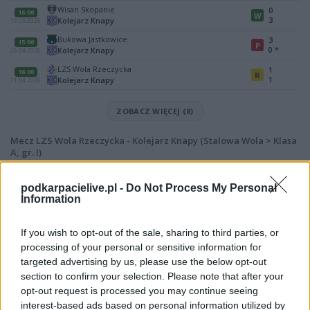
Wisan Skopanie
0
16:00
W
3
Kolejarz Knapy
10.05.2026
Bukowa Jastkowice
3
15:00
P
0
*
Kolejarz Knapy
26.04.2026
LZS Wola Rzeczycka
1
16:00
R
1
Kolejarz Knapy
11.04.2026
ZOBACZ WIĘCEJ (8)
Mecz LZS Wola Rzeczycka - Kolejarz Knapy (Stalowa Wola > Klasa
A, gr. I)
Spotkanie pomiędzy
LZS Wola Rzeczycka i Kolejarz Knapy
rozegrane
zostanie w ramach Stalowa Wola > Klasa A, gr. I (17. kolejki - Stalowa Wola
podkarpacielive.pl -
Do Not Process My Personal
> Klasa A, gr. I).
Information
Na stronie
PodkarpacieLive.pl
znajdziesz
wynik meczu, strzelców
bramek, kartki, składy, statystyki i informacje o przebiegu
If you wish to opt-out of the sale, sharing to third parties, or
spotkania
. To kompletne źródło danych dla kibiców i pasjonatów
processing of your personal or sensitive information for
lokalnej piłki nożnej. Jeżeli aktualnie nie widzisz tutaj danych z pewnością
targeted advertising by us, please use the below opt-out
pracujemy nad tym żeby je uzupełnić.
section to confirm your selection. Please note that after your
Wynik meczu LZS Wola Rzeczycka vs Kolejarz Knapy
opt-out request is processed you may continue seeing
Po zakończeniu spotkania automatycznie publikujemy
oficjalny wynik
interest-based ads based on personal information utilized by