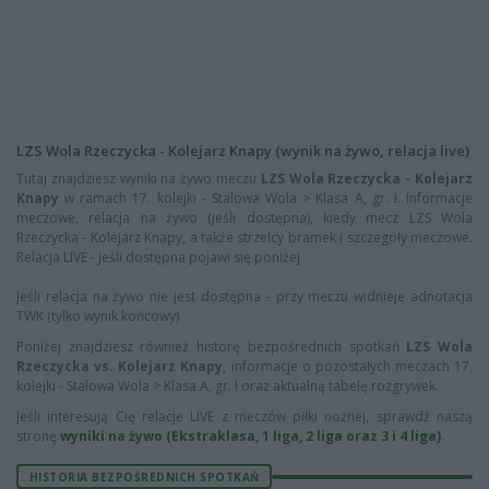
LZS Wola Rzeczycka - Kolejarz Knapy (wynik na żywo, relacja live)
Tutaj znajdziesz wyniki na żywo meczu
LZS Wola Rzeczycka - Kolejarz
Knapy
w ramach 17. kolejki - Stalowa Wola > Klasa A, gr. I. Informacje
meczowe, relacja na żywo (jeśli dostępna), kiedy mecz LZS Wola
Rzeczycka - Kolejarz Knapy, a także strzelcy bramek i szczegóły meczowe.
Relacja LIVE - jeśli dostępna pojawi się poniżej.
Jeśli relacja na żywo nie jest dostępna - przy meczu widnieje adnotacja
TWK (tylko wynik końcowy)
Poniżej znajdziesz również historę bezpośrednich spotkań
LZS Wola
Rzeczycka vs. Kolejarz Knapy
, informacje o pozostałych meczach 17.
kolejki - Stalowa Wola > Klasa A, gr. I oraz aktualną tabelę rozgrywek.
Jeśli interesują Cię relacje LIVE z meczów piłki nożnej, sprawdź naszą
stronę
wyniki na żywo (Ekstraklasa, 1 liga, 2 liga oraz 3 i 4 liga)
.
HISTORIA BEZPOŚREDNICH SPOTKAŃ