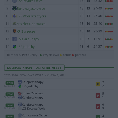
8
13
15
22-32
Koniczynka Ocice
9
13
13
24-49
Bukowa Jastkowice
10
13
13
27-40
LZS Wola Rzeczycka
11
13
10
25-40
Strzelec Dąbrowica
12
13
10
28-39
KP Zarzecze
13
13
7
11-51
Kolejarz Knapy
14
13
6
24-57
LZS Jadachy
M
mecze,
Pkt
punkty ·
zwycięstwo
remis
porażka
KOLEJARZ KNAPY - OSTATNIE MECZE
2025/2026 · STALOWA WOLA > KLASA A, GR. I
Kolejarz Knapy
2
17:00
R
2
LZS Jadachy
14.06.2026
Junior Zakrzów
5
17:00
P
1
Kolejarz Knapy
06.06.2026
Kolejarz Knapy
0
16:00
P
9
LZS Kotowa Wola
30.05.2026
Koniczynka Ocice
2
16:00
W