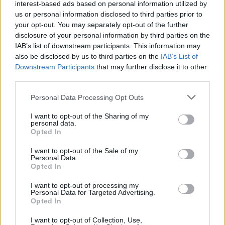
Po zakończeniu spotkania automatycznie publikujemy
oficjalny wynik
interest-based ads based on personal information utilized by
spotkania
, a także dane meczowe, jeśli są dostępne.
us or personal information disclosed to third parties prior to
your opt-out. You may separately opt-out of the further
Pełny harmonogram rozgrywek dostępny jest tutaj:
Stalowa Wola >
Klasa A, gr. I - terminarz
disclosure of your personal information by third parties on the
.
IAB’s list of downstream participants. This information may
Informacje o składach i strzelcach
also be disclosed by us to third parties on the
IAB’s List of
W miarę dostępności danych, publikujemy
składy wyjściowe,
Downstream Participants
that may further disclose it to other
rezerwowych, zmiany oraz listę strzelców bramek
. Informacje te
third parties.
aktualizujemy zależnie od poziomu ligi i dostępnych źródeł.
Please note that this website/app uses one or more Google
Personal Data Processing Opt Outs
Śledź mecze swojej drużyny
services and may gather and store information including but
Jeśli jesteś kibicem klubu Kolejarz Knapy lub LZS Kotowa Wola - zaglądaj
not limited to your visit or usage behaviour. You may click to
I want to opt-out of the Sharing of my
tutaj częściej. Nasz serwis regularnie dostarcza informacje o
terminach
personal data.
grant or deny consent to Google and its third-party tags to
meczów, wynikach, transferach i newsach klubowych
.
Opted In
use your data for below specified purposes in below Google
PodkarpacieLive.pl to największa baza
meczów lokalnych drużyn
consent section.
I want to opt-out of the Sale of my
piłkarskich
w województwie. Sprawdź nasze relacje, śledź ulubioną ligę i
Personal Data.
bądź na bieżąco z wydarzeniami z boisk!
Opted In
Analiza przed meczem: Kolejarz Knapy vs LZS Kotowa Wola
I want to opt-out of processing my
Mecz
Kolejarz Knapy - LZS Kotowa Wola
Personal Data for Targeted Advertising.
odbędzie się w ramach 24.
Opted In
kolejki - Stalowa Wola > Klasa A, gr. I. Spotkanie zostanie rozegrane w dniu
30 maja 2026. Początek meczu o godz. 16:00.
I want to opt-out of Collection, Use,
Kolejarz Knapy
przystępuje do tego spotkania w roli gospodarza. Jak