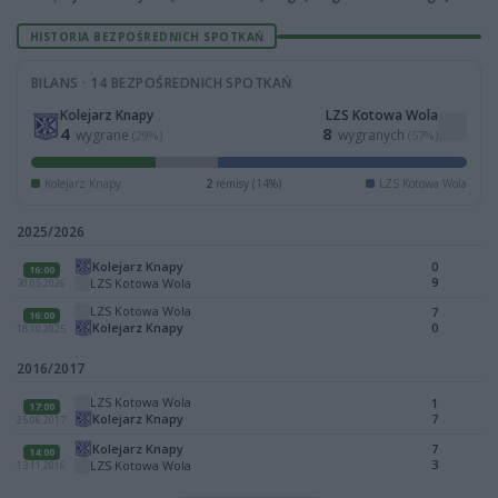
HISTORIA BEZPOŚREDNICH SPOTKAŃ
BILANS · 14 BEZPOŚREDNICH SPOTKAŃ
Kolejarz Knapy
LZS Kotowa Wola
4
8
wygrane
wygranych
(29%)
(57%)
Kolejarz Knapy
2
remisy (14%)
LZS Kotowa Wola
2025/2026
Kolejarz Knapy
0
16:00
9
LZS Kotowa Wola
30.05.2026
LZS Kotowa Wola
7
16:00
Kolejarz Knapy
0
18.10.2025
2016/2017
LZS Kotowa Wola
1
17:00
Kolejarz Knapy
7
25.06.2017
Kolejarz Knapy
7
14:00
3
LZS Kotowa Wola
13.11.2016