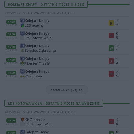
KOLEJARZ KNAPY - OSTATNIE MECZE U SIEBIE
2025/2026 · STALOWA WOLA > KLASA A, GR. I
Kolejarz Knapy
2
17:00
R
2
LZS Jadachy
14.06.2026
Kolejarz Knapy
0
16:00
P
9
LZS Kotowa Wola
30.05.2026
Kolejarz Knapy
2
16:00
W
1
Strzelec Dąbrowica
17.05.2026
Kolejarz Knapy
1
17:00
P
4
Płomień Trześń
01.05.2026
Kolejarz Knapy
2
15:00
P
5
KS Żupawa
19.04.2026
ZOBACZ WIĘCEJ (8)
LZS KOTOWA WOLA - OSTATNIE MECZE NA WYJEZDZIE
2025/2026 · STALOWA WOLA > KLASA A, GR. I
KP Zarzecze
4
17:00
P
0
LZS Kotowa Wola
14.06.2026
Kolejarz Knapy
0
16:00