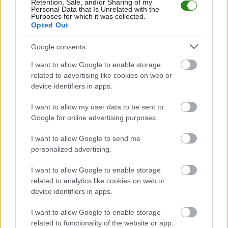
Retention, Sale, and/or Sharing of my
drużyna radzi sobie w sezonie 2025/2026 rozgrywek Stalowa Wola >
Personal Data that Is Unrelated with the
Purposes for which it was collected.
Klasa A, gr. I przed własną publicznością? Na tej stronie możecie
Opted Out
zobaczyć tabelę uwzględniającą tylko mecze u siebie. W tabeli biorącej
pod uwagę tylko mecze wyjazdowe możecie natomiast sprawdzić jak
spisuje się klub
LZS Kotowa Wola
.
Google consents
Stalowa Wola > Klasa A, gr. I - sytuacja w tabeli
I want to allow Google to enable storage
Przed meczami 24. kolejki - Stalowa Wola > Klasa A, gr. I gospodarze
related to advertising like cookies on web or
(Kolejarz Knapy) zajmują
13. miejsce
w tabeli. Goście (LZS Kotowa Wola)
device identifiers in apps.
plasują się na
3. miejscu.
I want to allow my user data to be sent to
Poniżej znajdziesz także ostatnie mecze obu drużyn oraz statystyki
bramkowe.
Google for online advertising purposes.
Kolejarz Knapy vs. LZS Kotowa Wola - relacja, wynik na żywo,
I want to allow Google to send me
transmisja
personalized advertising.
Wynik meczu Kolejarz Knapy - LZS Kotowa Wola znajdziesz na naszej
stronie zaraz po jego zakończeniu. Jeżeli szukasz informacji meczowych,
I want to allow Google to enable storage
zajrzyj tutaj:
Kolejarz Knapy vs. LZS Kotowa Wola - wynik, składy,
related to analytics like cookies on web or
strzelcy
device identifiers in apps.
Jeżeli w internecie lub TV dostępna jest
transmisja na żywo z meczu
Kolejarz Knapy vs. LZS Kotowa Wola
albo innych spotkań Stalowa
I want to allow Google to enable storage
Wola > Klasa A, gr. I na pewno znajdziesz takie informacje na naszym
related to functionality of the website or app.
portalu. Możliwe jednak, że nigdzie nie pojawi się stream online z tego