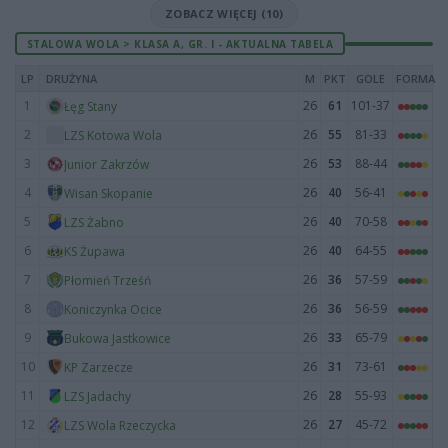
ZOBACZ WIĘCEJ (10)
STALOWA WOLA > KLASA A, GR. I - AKTUALNA TABELA
LP
DRUŻYNA
M
PKT
GOLE
FORMA
1
26
61
101-37
Łęg Stany
2
26
55
81-33
LZS Kotowa Wola
3
26
53
88-44
Junior Zakrzów
4
26
40
56-41
Wisan Skopanie
5
26
40
70-58
LZS Żabno
6
26
40
64-55
KS Żupawa
7
26
36
57-59
Płomień Trześń
8
26
36
56-59
Koniczynka Ocice
9
26
33
65-79
Bukowa Jastkowice
10
26
31
73-61
KP Zarzecze
11
26
28
55-93
LZS Jadachy
12
26
27
45-72
LZS Wola Rzeczycka