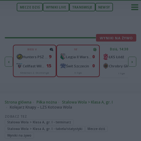
MECZE DZIŚ
WYNIKI LIVE
TRANSMISJE
NEWSY
WYNIKI NA ŻYWO
U
Dziś, 14:30
BIEG V
18'
2
9
0
n
-
Hunters PSŻ Poznań
Legia II Warszawa
ŁKS Łódź
‹
›
4
15
0
Wisłok Wiśniowa
-
Cellfast Wilki Krosno
Świt Szczecin
Chrobry Głogów
Metalkas 2. Ekstraliga
II liga
cka
I liga
Strona główna
Piłka nożna
Stalowa Wola > Klasa A, gr. I
Kolejarz Knapy – LZS Kotowa Wola
ZOBACZ TEŻ
Stalowa Wola > Klasa A, gr. I - terminarz
Stalowa Wola > Klasa A, gr. I - tabela/statystyki
Mecze dziś
Wyniki na żywo