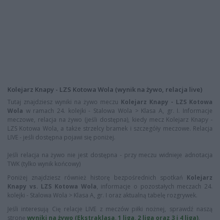
Kolejarz Knapy - LZS Kotowa Wola (wynik na żywo, relacja live)
Tutaj znajdziesz wyniki na żywo meczu
Kolejarz Knapy - LZS Kotowa
Wola
w ramach 24. kolejki - Stalowa Wola > Klasa A, gr. I. Informacje
meczowe, relacja na żywo (jeśli dostępna), kiedy mecz Kolejarz Knapy -
LZS Kotowa Wola, a także strzelcy bramek i szczegóły meczowe. Relacja
LIVE - jeśli dostępna pojawi się poniżej.
Jeśli relacja na żywo nie jest dostępna - przy meczu widnieje adnotacja
TWK (tylko wynik końcowy)
Poniżej znajdziesz również historę bezpośrednich spotkań
Kolejarz
Knapy vs. LZS Kotowa Wola
, informacje o pozostałych meczach 24.
kolejki - Stalowa Wola > Klasa A, gr. I oraz aktualną tabelę rozgrywek.
Jeśli interesują Cię relacje LIVE z meczów piłki nożnej, sprawdź naszą
stronę
wyniki na żywo (Ekstraklasa, 1 liga, 2 liga oraz 3 i 4 liga)
.