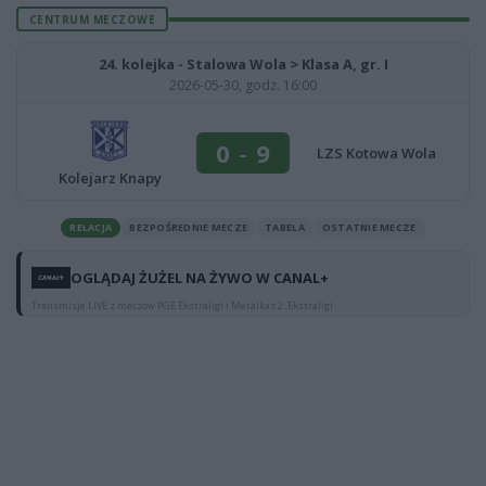
CENTRUM MECZOWE
24. kolejka - Stalowa Wola > Klasa A, gr. I
2026-05-30, godz. 16:00
0
-
9
LZS Kotowa Wola
Kolejarz Knapy
RELACJA
BEZPOŚREDNIE MECZE
TABELA
OSTATNIE MECZE
OGLĄDAJ ŻUŻEL NA ŻYWO W CANAL+
Transmisje LIVE z meczów PGE Ekstraligi i Metalkas 2. Ekstraligi