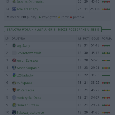
13
26
20
45-70
Strzelec Dąbrowica
14
26
11
25-120
Kolejarz Knapy
M
mecze,
Pkt
punkty ·
zwycięstwo
remis
porażka
STALOWA WOLA > KLASA A, GR. I - MECZE ROZEGRANE U SIEBIE
LP
DRUŻYNA
M
PKT
GOLE
FORMA
1
13
31
51-18
Łęg Stany
2
13
30
45-17
LZS Kotowa Wola
3
13
28
52-25
Junior Zakrzów
4
13
23
29-21
Wisan Skopanie
5
13
22
31-36
LZS Jadachy
6
13
21
33-25
KS Żupawa
7
13
21
45-22
KP Zarzecze
8
13
21
34-27
Koniczynka Ocice
9
13
21
29-24
Płomień Trześń
10
13
20
41-30
Bukowa Jastkowice