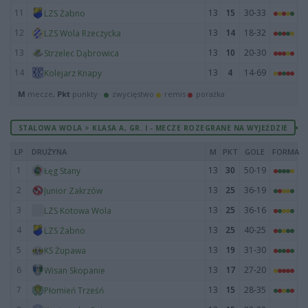
11
13
15
30-33
LZS Żabno
12
13
14
18-32
LZS Wola Rzeczycka
13
13
10
20-30
Strzelec Dąbrowica
14
13
4
14-69
Kolejarz Knapy
M
mecze,
Pkt
punkty ·
zwycięstwo
remis
porażka
STALOWA WOLA > KLASA A, GR. I - MECZE ROZEGRANE NA WYJEŹDZIE
LP
DRUŻYNA
M
PKT
GOLE
FORMA
1
13
30
50-19
Łęg Stany
2
13
25
36-19
Junior Zakrzów
3
13
25
36-16
LZS Kotowa Wola
4
13
25
40-25
LZS Żabno
5
13
19
31-30
KS Żupawa
6
13
17
27-20
Wisan Skopanie
7
13
15
28-35
Płomień Trześń