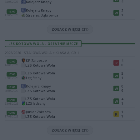
4
Kolejarz Knapy
24.05.2026
Kolejarz Knapy
2
16:00
W
1
Strzelec Dąbrowica
17.05.2026
ZOBACZ WIĘCEJ (21)
LZS KOTOWA WOLA - OSTATNIE MECZE
2025/2026 · STALOWA WOLA > KLASA A, GR. I
KP Zarzecze
4
17:00
P
0
LZS Kotowa Wola
14.06.2026
LZS Kotowa Wola
5
17:00
W
Łęg Stany
1
07.06.2026
Kolejarz Knapy
0
16:00
W
9
LZS Kotowa Wola
30.05.2026
LZS Kotowa Wola
4
17:00
W
LZS Jadachy
1
23.05.2026
Junior Zakrzów
1
17:00
R
1
LZS Kotowa Wola
17.05.2026
ZOBACZ WIĘCEJ (21)