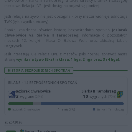
Chwałowice - Siarka II Tarnobrzeg, a także strzelcy bramek i szczegóły
meczowe. Relacja LIVE - jeśli dostępna pojawi się poniżej.
Jeśli relacja na żywo nie jest dostępna - przy meczu widnieje adnotacja
TWK (tylko wynik końcowy)
Poniżej znajdziesz również historę bezpośrednich spotkań
Jeziorak
Chwałowice vs. Siarka II Tarnobrzeg
, informacje o pozostałych
meczach 12. kolejki - Klasa O Stalowa Wola oraz aktualną tabelę
rozgrywek.
Jeśli interesują Cię relacje LIVE z meczów piłki nożnej, sprawdź naszą
stronę
wyniki na żywo (Ekstraklasa, 1 liga, 2 liga oraz 3 i 4 liga)
.
HISTORIA BEZPOŚREDNICH SPOTKAŃ
BILANS · 14 BEZPOŚREDNICH SPOTKAŃ
Jeziorak Chwałowice
Siarka II Tarnobrzeg
3
10
wygrane
wygranych
(21%)
(72%)
Jeziorak Chwałowice
1
remis (7%)
Siarka II Tarnobrzeg
2025/2026
Siarka II Tarnobrzeg
5