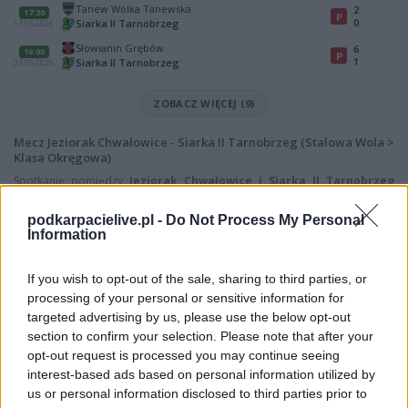
Tanew Wólka Tanewska
2
17:30
P
0
Siarka II Tarnobrzeg
13.05.2026
Słowianin Grębów
6
16:00
P
1
Siarka II Tarnobrzeg
03.05.2026
ZOBACZ WIĘCEJ (9)
Mecz Jeziorak Chwałowice - Siarka II Tarnobrzeg (Stalowa Wola >
Klasa Okręgowa)
Spotkanie pomiędzy
Jeziorak Chwałowice i Siarka II Tarnobrzeg
rozegrane zostanie w ramach Stalowa Wola > Klasa Okręgowa (12. kolejki
- Klasa O Stalowa Wola).
podkarpacielive.pl -
Do Not Process My Personal
Information
Na stronie
PodkarpacieLive.pl
znajdziesz
wynik meczu, strzelców
bramek, kartki, składy, statystyki i informacje o przebiegu
spotkania
. To kompletne źródło danych dla kibiców i pasjonatów
If you wish to opt-out of the sale, sharing to third parties, or
lokalnej piłki nożnej. Jeżeli aktualnie nie widzisz tutaj danych z pewnością
processing of your personal or sensitive information for
pracujemy nad tym żeby je uzupełnić.
targeted advertising by us, please use the below opt-out
Wynik meczu Jeziorak Chwałowice vs Siarka II Tarnobrzeg
section to confirm your selection. Please note that after your
opt-out request is processed you may continue seeing
Po zakończeniu spotkania automatycznie publikujemy
oficjalny wynik
spotkania
interest-based ads based on personal information utilized by
, a także dane meczowe, jeśli są dostępne.
us or personal information disclosed to third parties prior to
Pełny harmonogram rozgrywek dostępny jest tutaj:
Stalowa Wola >