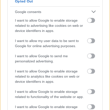
Opted Out
zobaczyć tabelę uwzględniającą tylko mecze u siebie. W tabeli biorącej
pod uwagę tylko mecze wyjazdowe możecie natomiast sprawdzić jak
spisuje się klub
Siarka II Tarnobrzeg
.
Google consents
Stalowa Wola > Klasa Okręgowa - sytuacja w tabeli
I want to allow Google to enable storage
Przed meczami 12. kolejki - Klasa O Stalowa Wola gospodarze (Jeziorak
related to advertising like cookies on web or
Chwałowice) zajmują
13. miejsce
w tabeli. Goście (Siarka II Tarnobrzeg)
device identifiers in apps.
plasują się na
8. miejscu.
I want to allow my user data to be sent to
Poniżej znajdziesz także ostatnie mecze obu drużyn oraz statystyki
bramkowe.
Google for online advertising purposes.
Jeziorak Chwałowice vs. Siarka II Tarnobrzeg - relacja, wynik na
I want to allow Google to send me
żywo, transmisja
personalized advertising.
Wynik meczu Jeziorak Chwałowice - Siarka II Tarnobrzeg znajdziesz na
naszej stronie zaraz po jego zakończeniu. Jeżeli szukasz informacji
I want to allow Google to enable storage
meczowych, zajrzyj tutaj:
Jeziorak Chwałowice vs. Siarka II
related to analytics like cookies on web or
Tarnobrzeg - wynik, składy, strzelcy
device identifiers in apps.
Jeżeli w internecie lub TV dostępna jest
transmisja na żywo z meczu
Jeziorak Chwałowice vs. Siarka II Tarnobrzeg
albo innych spotkań
I want to allow Google to enable storage
Stalowa Wola > Klasa Okręgowa na pewno znajdziesz takie informacje na
related to functionality of the website or app.
naszym portalu. Możliwe jednak, że nigdzie nie pojawi się stream online z
tego pojedynku. Śledź portal podkarpacieLIVE.pl i bądź na bieżąco.
I want to allow Google to enable storage