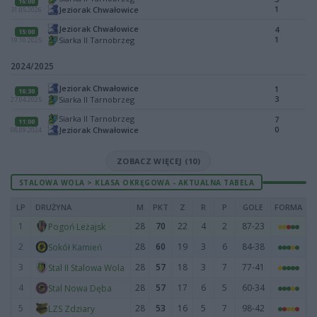
16:00
1
Jeziorak Chwałowice
31.05.2026
Jeziorak Chwałowice
4
15:00
1
Siarka II Tarnobrzeg
19.10.2025
2024/2025
Jeziorak Chwałowice
1
16:30
3
Siarka II Tarnobrzeg
27.04.2025
Siarka II Tarnobrzeg
7
11:00
0
Jeziorak Chwałowice
08.09.2024
ZOBACZ WIĘCEJ (10)
STALOWA WOLA > KLASA OKRĘGOWA - AKTUALNA TABELA
LP
DRUŻYNA
M
PKT
Z
R
P
GOLE
FORMA
1
28
70
22
4
2
87-23
Pogoń Leżajsk
2
28
60
19
3
6
84-38
Sokół Kamień
3
28
57
18
3
7
77-41
Stal II Stalowa Wola
4
28
57
17
6
5
60-34
Stal Nowa Dęba
5
28
53
16
5
7
98-42
LZS Zdziary