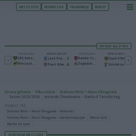
MECZE DZIŚ
WYNIKI LIVE
TRANSMISJE
NEWSY
WYNIKI NA ŻYWO
ECZU
ODWOŁANY
KONIEC MECZU
ODWOŁANY
KONIEC MECZU
1
GKS Katowice
-
3
Raków Częstochowa
-
2
Bruk-Bet Termalica Nieciecza
Lech Poznań
Śląsk II Wrocław
‹
›
Wieczysta Kraków
-
Zagłębie Lubin
-
2
0
0
Warta Poznań
Piast Gliwice
Górnik Łęczna
Strona główna
Piłka nożna
Stalowa Wola > Klasa Okręgowa
Sezon 2025/2026
Jeziorak Chwałowice – Siarka II Tarnobrzeg
ZOBACZ TEŻ
Stalowa Wola > Klasa Okręgowa - terminarz
Stalowa Wola > Klasa Okręgowa - tabela/statystyki
Mecze dziś
Wyniki na żywo
CENTRUM MECZOWE