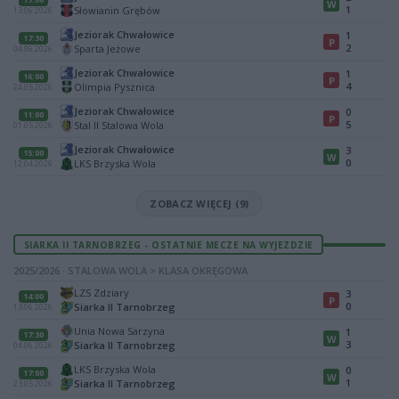
W
1
Słowianin Grębów
13.06.2026
Jeziorak Chwałowice
1
17:30
P
2
Sparta Jeżowe
04.06.2026
Jeziorak Chwałowice
1
16:00
P
4
Olimpia Pysznica
24.05.2026
Jeziorak Chwałowice
0
11:00
P
5
Stal II Stalowa Wola
01.05.2026
Jeziorak Chwałowice
3
15:00
W
0
LKS Brzyska Wola
12.04.2026
ZOBACZ WIĘCEJ (9)
SIARKA II TARNOBRZEG - OSTATNIE MECZE NA WYJEZDZIE
2025/2026 · STALOWA WOLA > KLASA OKRĘGOWA
LZS Zdziary
3
14:00
P
0
Siarka II Tarnobrzeg
13.06.2026
Unia Nowa Sarzyna
1
17:30
W
3
Siarka II Tarnobrzeg
04.06.2026
LKS Brzyska Wola
0
17:00
W
1
Siarka II Tarnobrzeg
23.05.2026