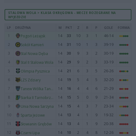
STALOWA WOLA > KLASA OKRĘGOWA - MECZE ROZEGRANE NA
WYJEŹDZIE
LP
DRUŻYNA
M
PKT
Z
R
P
GOLE
FORMA
1
14
33
10
3
1
46-14
Pogoń Leżajsk
2
14
31
10
1
3
39-19
Sokół Kamień
3
14
30
9
3
2
30-19
Stal Nowa Dęba
4
14
29
9
2
3
33-19
Stal II Stalowa Wola
5
14
21
6
3
5
26-26
Olimpia Pysznica
6
14
19
5
4
5
32-20
LZS Zdziary
7
14
16
4
4
6
21-29
Tanew Wólka Tanewska
8
14
15
5
0
9
21-34
Siarka II Tarnobrzeg
9
14
15
4
3
7
23-34
Unia Nowa Sarzyna
10
14
13
4
1
9
19-32
Sparta Jeżowe
11
14
13
4
1
9
20-38
Słowianin Grębów
12
14
10
2
4
8
12-26
Czarni Lipa