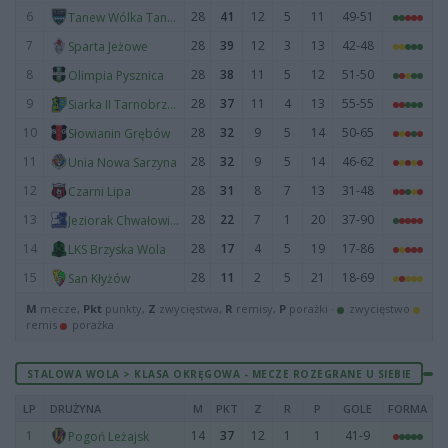
6
28
41
12
5
11
49-51
Tanew Wólka Tanewska
7
28
39
12
3
13
42-48
Sparta Jeżowe
8
28
38
11
5
12
51-50
Olimpia Pysznica
9
28
37
11
4
13
55-55
Siarka II Tarnobrzeg
10
28
32
9
5
14
50-65
Słowianin Grębów
11
28
32
9
5
14
46-62
Unia Nowa Sarzyna
12
28
31
8
7
13
31-48
Czarni Lipa
13
28
22
7
1
20
37-90
Jeziorak Chwałowice
14
28
17
4
5
19
17-86
LKS Brzyska Wola
15
28
11
2
5
21
18-69
San Kłyżów
M
mecze,
Pkt
punkty,
Z
zwycięstwa,
R
remisy,
P
porażki ·
zwycięstwo
remis
porażka
STALOWA WOLA > KLASA OKRĘGOWA - MECZE ROZEGRANE U SIEBIE
LP
DRUŻYNA
M
PKT
Z
R
P
GOLE
FORMA
1
14
37
12
1
1
41-9
Pogoń Leżajsk