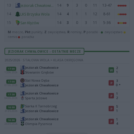
13
14
9
3
0
11
13-47
Jeziorak Chwałowice
14
14
4
1
1
12
8-61
LKS Brzyska Wola
15
14
3
0
3
11
5-36
San Kłyżów
M
mecze,
Pkt
punkty,
Z
zwycięstwa,
R
remisy,
P
porażki ·
zwycięstwo
remis
porażka
JEZIORAK CHWAŁOWICE - OSTATNIE MECZE
2025/2026 · STALOWA WOLA > KLASA OKRĘGOWA
Jeziorak Chwałowice
2
17:00
W
1
Słowianin Grębów
13.06.2026
Stal Nowa Dęba
3
17:00
P
0
*
Jeziorak Chwałowice
07.06.2026
Jeziorak Chwałowice
1
17:30
P
2
Sparta Jeżowe
04.06.2026
Siarka II Tarnobrzeg
5
16:00
P
1
Jeziorak Chwałowice
31.05.2026
Jeziorak Chwałowice
1
16:00
P
4
Olimpia Pysznica
24.05.2026