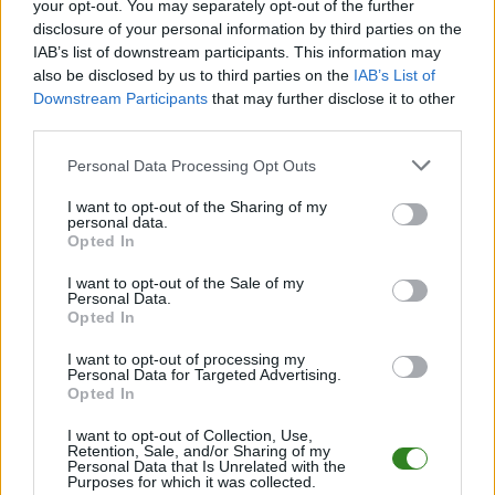
your opt-out. You may separately opt-out of the further
Klasa Okręgowa - terminarz
.
disclosure of your personal information by third parties on the
Informacje o składach i strzelcach
IAB’s list of downstream participants. This information may
W miarę dostępności danych, publikujemy
also be disclosed by us to third parties on the
składy wyjściowe,
IAB’s List of
rezerwowych, zmiany oraz listę strzelców bramek
. Informacje te
Downstream Participants
that may further disclose it to other
aktualizujemy zależnie od poziomu ligi i dostępnych źródeł.
third parties.
Śledź mecze swojej drużyny
Please note that this website/app uses one or more Google
Personal Data Processing Opt Outs
Jeśli jesteś kibicem klubu Jeziorak Chwałowice lub Siarka II Tarnobrzeg -
services and may gather and store information including but
zaglądaj tutaj częściej. Nasz serwis regularnie dostarcza informacje o
not limited to your visit or usage behaviour. You may click to
I want to opt-out of the Sharing of my
terminach meczów, wynikach, transferach i newsach klubowych
.
personal data.
grant or deny consent to Google and its third-party tags to
Opted In
PodkarpacieLive.pl to największa baza
meczów lokalnych drużyn
use your data for below specified purposes in below Google
piłkarskich
w województwie. Sprawdź nasze relacje, śledź ulubioną ligę i
consent section.
I want to opt-out of the Sale of my
bądź na bieżąco z wydarzeniami z boisk!
Personal Data.
Opted In
Analiza przed meczem: Jeziorak Chwałowice vs Siarka II
Tarnobrzeg
I want to opt-out of processing my
Mecz
Jeziorak Chwałowice - Siarka II Tarnobrzeg
Personal Data for Targeted Advertising.
odbędzie się w
Opted In
ramach 12. kolejki - Klasa O Stalowa Wola. Spotkanie zostanie rozegrane
w dniu 19 października 2025. Początek meczu o godz. 15:00.
I want to opt-out of Collection, Use,
Jeziorak Chwałowice
przystępuje do tego spotkania w roli gospodarza.
Retention, Sale, and/or Sharing of my
Jak drużyna radzi sobie w sezonie 2025/2026 rozgrywek Stalowa Wola >
Personal Data that Is Unrelated with the
Purposes for which it was collected.
Klasa Okręgowa przed własną publicznością? Na tej stronie możecie