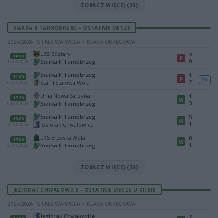
ZOBACZ WIĘCEJ (23)
SIARKA II TARNOBRZEG - OSTATNIE MECZE
2025/2026 · STALOWA WOLA > KLASA OKRĘGOWA
LZS Zdziary
3
14:00
P
0
Siarka II Tarnobrzeg
13.06.2026
Siarka II Tarnobrzeg
1
11:00
P
TV
2
Stal II Stalowa Wola
07.06.2026
Unia Nowa Sarzyna
1
17:30
W
3
Siarka II Tarnobrzeg
04.06.2026
Siarka II Tarnobrzeg
5
16:00
W
1
Jeziorak Chwałowice
31.05.2026
LKS Brzyska Wola
0
17:00
W
1
Siarka II Tarnobrzeg
23.05.2026
ZOBACZ WIĘCEJ (23)
JEZIORAK CHWAŁOWICE - OSTATNIE MECZE U SIEBIE
2025/2026 · STALOWA WOLA > KLASA OKRĘGOWA
Jeziorak Chwałowice
2
17:00