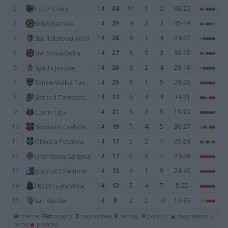
2
14
34
11
1
2
66-22
LZS Zdziary
3
14
29
9
2
3
45-19
Sokół Kamień
4
14
28
9
1
4
44-22
Stal II Stalowa Wola
5
14
27
8
3
3
30-15
Stal Nowa Dęba
6
14
26
8
2
4
23-16
Sparta Jeżowe
7
14
25
8
1
5
28-22
Tanew Wólka Tanewska
8
14
22
6
4
4
34-21
Siarka II Tarnobrzeg
9
14
21
6
3
5
19-22
Czarni Lipa
10
14
19
5
4
5
30-27
Słowianin Grębów
11
14
17
5
2
7
25-24
Olimpia Pysznica
12
14
17
5
2
7
23-28
Unia Nowa Sarzyna
13
14
13
4
1
9
24-43
Jeziorak Chwałowice
14
14
13
3
4
7
9-25
LKS Brzyska Wola
15
14
8
2
2
10
13-33
San Kłyżów
M
mecze,
Pkt
punkty,
Z
zwycięstwa,
R
remisy,
P
porażki ·
zwycięstwo
remis
porażka