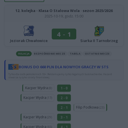
12. kolejka - Klasa O Stalowa Wola · sezon 2025/2026
2025-10-19, godz. 15:00
4
-
1
Jeziorak Chwałowice
Siarka II Tarnobrzeg
RELACJA
BEZPOŚREDNIE MECZE
TABELA
OSTATNIE MECZE
BONUS DO 660 PLN DLA NOWYCH GRACZY W STS
Tylko dla osób pełnoletnich 18+. Reklamujemy tylko legalnych bukmacherów. Hazard
stwarza ryzyko straty finansowej.
Kacper Wydra
1 - 0
(8)
Kacper Wydra
2 - 0
(17)
Filip Podkowa
2 - 1
(23)
Kacper Wydra
3 - 1
(29)
Kacper Wydra
4 - 1
(65)