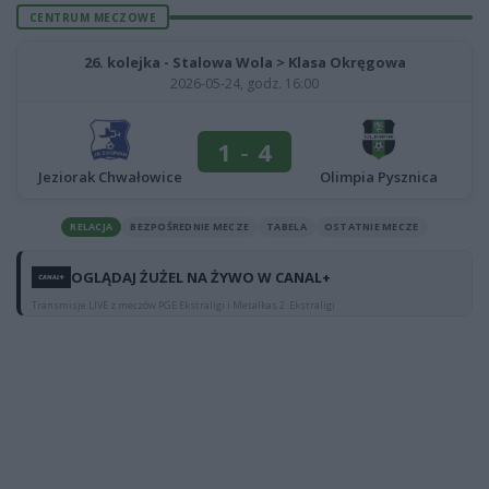
CENTRUM MECZOWE
26. kolejka - Stalowa Wola > Klasa Okręgowa
2026-05-24, godz. 16:00
1
-
4
Jeziorak Chwałowice
Olimpia Pysznica
RELACJA
BEZPOŚREDNIE MECZE
TABELA
OSTATNIE MECZE
OGLĄDAJ ŻUŻEL NA ŻYWO W CANAL+
Transmisje LIVE z meczów PGE Ekstraligi i Metalkas 2. Ekstraligi