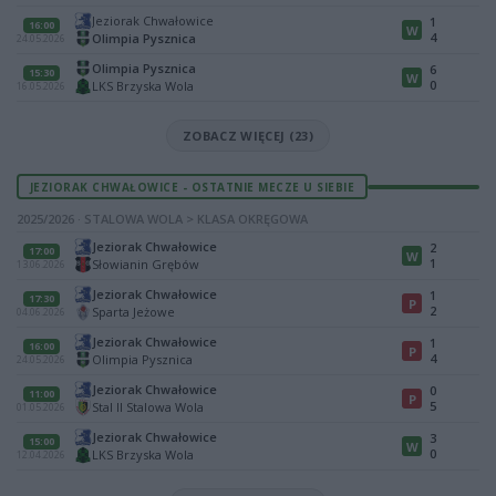
Jeziorak Chwałowice
1
16:00
W
4
Olimpia Pysznica
24.05.2026
Olimpia Pysznica
6
15:30
W
0
LKS Brzyska Wola
16.05.2026
ZOBACZ WIĘCEJ (23)
JEZIORAK CHWAŁOWICE - OSTATNIE MECZE U SIEBIE
2025/2026 · STALOWA WOLA > KLASA OKRĘGOWA
Jeziorak Chwałowice
2
17:00
W
1
Słowianin Grębów
13.06.2026
Jeziorak Chwałowice
1
17:30
P
2
Sparta Jeżowe
04.06.2026
Jeziorak Chwałowice
1
16:00
P
4
Olimpia Pysznica
24.05.2026
Jeziorak Chwałowice
0
11:00
P
5
Stal II Stalowa Wola
01.05.2026
Jeziorak Chwałowice
3
15:00
W
0
LKS Brzyska Wola
12.04.2026