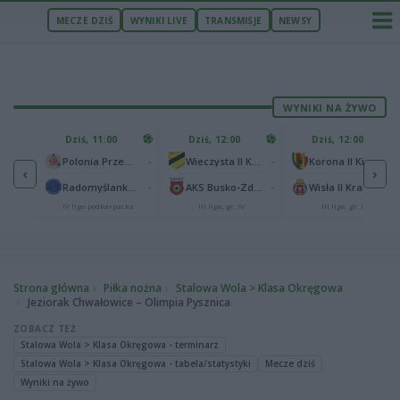
MECZE DZIŚ
WYNIKI LIVE
TRANSMISJE
NEWSY
WYNIKI NA ŻYWO
U
Dziś, 11:00
Dziś, 12:00
Dziś, 12:00
1
Polonia Warszawa
-
-
-
Polonia Przemyśl
Wieczysta II Kraków
Korona II Kielce
‹
›
1
ów
-
-
-
Radomyślanka Radomyśl Wielki
AKS Busko-Zdrój
Wisła II Kraków
IV liga podkarpacka
III liga, gr. IV
III liga, gr. IV
Strona główna
Piłka nożna
Stalowa Wola > Klasa Okręgowa
Jeziorak Chwałowice – Olimpia Pysznica
ZOBACZ TEŻ
Stalowa Wola > Klasa Okręgowa - terminarz
Stalowa Wola > Klasa Okręgowa - tabela/statystyki
Mecze dziś
Wyniki na żywo