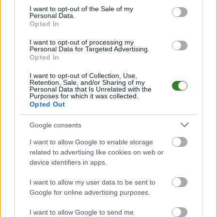
PodkarpacieLive.pl to największa baza
meczów lokalnych drużyn
consent section.
I want to opt-out of the Sale of my
piłkarskich
w województwie. Sprawdź nasze relacje, śledź ulubioną ligę i
Personal Data.
bądź na bieżąco z wydarzeniami z boisk!
Opted In
Analiza przed meczem: Jeziorak Chwałowice vs Olimpia Pysznica
I want to opt-out of processing my
Mecz
Jeziorak Chwałowice - Olimpia Pysznica
Personal Data for Targeted Advertising.
odbędzie się w ramach
Opted In
26. kolejki - Stalowa Wola > Klasa Okręgowa. Spotkanie zostanie
rozegrane w dniu 24 maja 2026. Początek meczu o godz. 16:00.
I want to opt-out of Collection, Use,
Jeziorak Chwałowice
przystępuje do tego spotkania w roli gospodarza.
Retention, Sale, and/or Sharing of my
Jak drużyna radzi sobie w sezonie 2025/2026 rozgrywek Stalowa Wola >
Personal Data that Is Unrelated with the
Purposes for which it was collected.
Klasa Okręgowa przed własną publicznością? Na tej stronie możecie
Opted Out
zobaczyć tabelę uwzględniającą tylko mecze u siebie. W tabeli biorącej
pod uwagę tylko mecze wyjazdowe możecie natomiast sprawdzić jak
spisuje się klub
Olimpia Pysznica
.
Google consents
Stalowa Wola > Klasa Okręgowa - sytuacja w tabeli
I want to allow Google to enable storage
Przed meczami 26. kolejki - Stalowa Wola > Klasa Okręgowa gospodarze
related to advertising like cookies on web or
(Jeziorak Chwałowice) zajmują
13. miejsce
w tabeli. Goście (Olimpia
device identifiers in apps.
Pysznica) plasują się na
5. miejscu.
I want to allow my user data to be sent to
Poniżej znajdziesz także ostatnie mecze obu drużyn oraz statystyki
bramkowe.
Google for online advertising purposes.
Jeziorak Chwałowice vs. Olimpia Pysznica - relacja, wynik na
I want to allow Google to send me
żywo, transmisja