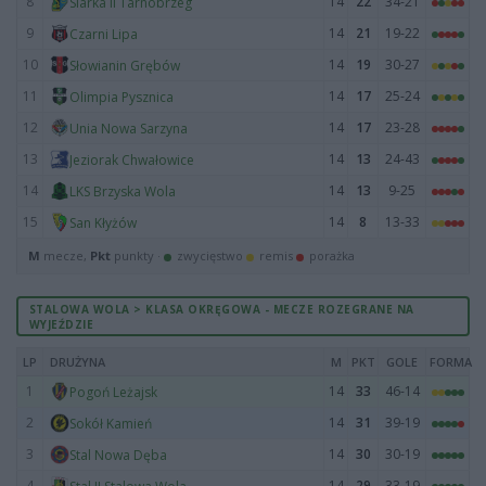
8
14
22
34-21
Siarka II Tarnobrzeg
9
14
21
19-22
Czarni Lipa
10
14
19
30-27
Słowianin Grębów
11
14
17
25-24
Olimpia Pysznica
12
14
17
23-28
Unia Nowa Sarzyna
13
14
13
24-43
Jeziorak Chwałowice
14
14
13
9-25
LKS Brzyska Wola
15
14
8
13-33
San Kłyżów
M
mecze,
Pkt
punkty ·
zwycięstwo
remis
porażka
STALOWA WOLA > KLASA OKRĘGOWA - MECZE ROZEGRANE NA
WYJEŹDZIE
LP
DRUŻYNA
M
PKT
GOLE
FORMA
1
14
33
46-14
Pogoń Leżajsk
2
14
31
39-19
Sokół Kamień
3
14
30
30-19
Stal Nowa Dęba
4
14
29
33-19