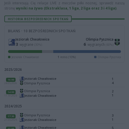
Jeśli interesują Cię relacje LIVE z meczów piłki nożnej, sprawdź naszą
stronę
wyniki na żywo (Ekstraklasa, 1 liga, 2 liga oraz 3 i 4 liga)
.
HISTORIA BEZPOŚREDNICH SPOTKAŃ
BILANS · 10 BEZPOŚREDNICH SPOTKAŃ
Jeziorak Chwałowice
Olimpia Pysznica
3
6
wygrane
wygranych
(30%)
(60%)
Jeziorak Chwałowice
1
remis (10%)
Olimpia Pysznica
2025/2026
Jeziorak Chwałowice
1
16:00
4
Olimpia Pysznica
24.05.2026
Olimpia Pysznica
2
14:00
1
Jeziorak Chwałowice
11.10.2025
2024/2025
Olimpia Pysznica
3
17:30
1
Jeziorak Chwałowice
21.05.2025
Jeziorak Chwałowice
5
11:00