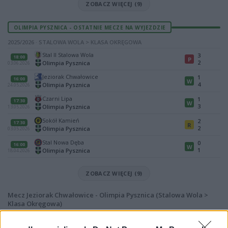
ZOBACZ WIĘCEJ (9)
OLIMPIA PYSZNICA - OSTATNIE MECZE NA WYJEZDZIE
2025/2026 · STALOWA WOLA > KLASA OKRĘGOWA
Stal II Stalowa Wola
3
18:00
P
2
Olimpia Pysznica
03.06.2026
Jeziorak Chwałowice
1
16:00
W
4
Olimpia Pysznica
24.05.2026
Czarni Lipa
1
17:30
W
3
Olimpia Pysznica
13.05.2026
Sokół Kamień
2
17:30
R
2
Olimpia Pysznica
03.05.2026
Stal Nowa Dęba
0
16:00
W
1
Olimpia Pysznica
18.04.2026
ZOBACZ WIĘCEJ (9)
Mecz Jeziorak Chwałowice - Olimpia Pysznica (Stalowa Wola >
Klasa Okręgowa)
Spotkanie pomiędzy
Jeziorak Chwałowice i Olimpia Pysznica
rozegrane zostanie w ramach Stalowa Wola > Klasa Okręgowa (26. kolejki