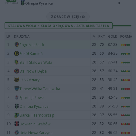
0
Olimpia Pysznica
13.10.2024
ZOBACZ WIĘCEJ (6)
STALOWA WOLA > KLASA OKRĘGOWA - AKTUALNA TABELA
LP
DRUŻYNA
M
PKT
GOLE
FORMA
1
28
70
87-23
Pogoń Leżajsk
2
28
60
84-38
Sokół Kamień
3
28
57
77-41
Stal II Stalowa Wola
4
28
57
60-34
Stal Nowa Dęba
5
28
53
98-42
LZS Zdziary
6
28
41
49-51
Tanew Wólka Tanewska
7
28
39
42-48
Sparta Jeżowe
8
28
38
51-50
Olimpia Pysznica
9
28
37
55-55
Siarka II Tarnobrzeg
10
28
32
50-65
Słowianin Grębów
11
28
32
46-62
Unia Nowa Sarzyna