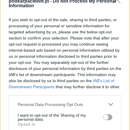
podkarpacielive.pl -
Do Not Process My Personal
- Stalowa Wola > Klasa Okręgowa).
Information
Na stronie
PodkarpacieLive.pl
znajdziesz
wynik meczu, strzelców
bramek, kartki, składy, statystyki i informacje o przebiegu
If you wish to opt-out of the sale, sharing to third parties, or
spotkania
. To kompletne źródło danych dla kibiców i pasjonatów
processing of your personal or sensitive information for
lokalnej piłki nożnej. Jeżeli aktualnie nie widzisz tutaj danych z pewnością
targeted advertising by us, please use the below opt-out
pracujemy nad tym żeby je uzupełnić.
section to confirm your selection. Please note that after your
Wynik meczu Jeziorak Chwałowice vs Olimpia Pysznica
opt-out request is processed you may continue seeing
Po zakończeniu spotkania automatycznie publikujemy
oficjalny wynik
interest-based ads based on personal information utilized by
spotkania
, a także dane meczowe, jeśli są dostępne.
us or personal information disclosed to third parties prior to
your opt-out. You may separately opt-out of the further
Pełny harmonogram rozgrywek dostępny jest tutaj:
Stalowa Wola >
Klasa Okręgowa - terminarz
disclosure of your personal information by third parties on the
.
IAB’s list of downstream participants. This information may
Informacje o składach i strzelcach
also be disclosed by us to third parties on the
IAB’s List of
W miarę dostępności danych, publikujemy
składy wyjściowe,
Downstream Participants
that may further disclose it to other
rezerwowych, zmiany oraz listę strzelców bramek
. Informacje te
third parties.
aktualizujemy zależnie od poziomu ligi i dostępnych źródeł.
Please note that this website/app uses one or more Google
Personal Data Processing Opt Outs
Śledź mecze swojej drużyny
services and may gather and store information including but
Jeśli jesteś kibicem klubu Jeziorak Chwałowice lub Olimpia Pysznica -
not limited to your visit or usage behaviour. You may click to
I want to opt-out of the Sharing of my
zaglądaj tutaj częściej. Nasz serwis regularnie dostarcza informacje o
personal data.
grant or deny consent to Google and its third-party tags to
terminach meczów, wynikach, transferach i newsach klubowych
.
Opted In
use your data for below specified purposes in below Google