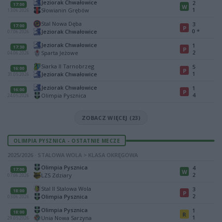
Jeziorak Chwałowice
2
17:00
W
1
Słowianin Grębów
13.06.2026
Stal Nowa Dęba
3
17:00
P
0
*
Jeziorak Chwałowice
07.06.2026
Jeziorak Chwałowice
1
17:30
P
2
Sparta Jeżowe
04.06.2026
Siarka II Tarnobrzeg
5
16:00
P
1
Jeziorak Chwałowice
31.05.2026
Jeziorak Chwałowice
1
16:00
P
4
Olimpia Pysznica
24.05.2026
ZOBACZ WIĘCEJ (23)
OLIMPIA PYSZNICA - OSTATNIE MECZE
2025/2026 · STALOWA WOLA > KLASA OKRĘGOWA
Olimpia Pysznica
4
17:00
W
2
LZS Zdziary
07.06.2026
Stal II Stalowa Wola
3
18:00
P
2
Olimpia Pysznica
03.06.2026
Olimpia Pysznica
1
18:00
R
1
Unia Nowa Sarzyna
29.05.2026