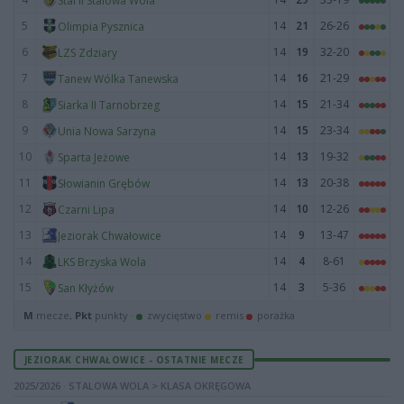
Stal II Stalowa Wola
5
14
21
26-26
Olimpia Pysznica
6
14
19
32-20
LZS Zdziary
7
14
16
21-29
Tanew Wólka Tanewska
8
14
15
21-34
Siarka II Tarnobrzeg
9
14
15
23-34
Unia Nowa Sarzyna
10
14
13
19-32
Sparta Jeżowe
11
14
13
20-38
Słowianin Grębów
12
14
10
12-26
Czarni Lipa
13
14
9
13-47
Jeziorak Chwałowice
14
14
4
8-61
LKS Brzyska Wola
15
14
3
5-36
San Kłyżów
M
mecze,
Pkt
punkty ·
zwycięstwo
remis
porażka
JEZIORAK CHWAŁOWICE - OSTATNIE MECZE
2025/2026 · STALOWA WOLA > KLASA OKRĘGOWA