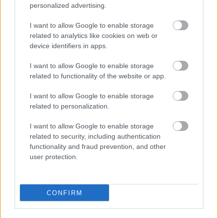
personalized advertising.
Wynik meczu Jeziorak Chwałowice - Olimpia Pysznica znajdziesz na naszej
stronie zaraz po jego zakończeniu. Jeżeli szukasz informacji meczowych,
I want to allow Google to enable storage
zajrzyj tutaj:
Jeziorak Chwałowice vs. Olimpia Pysznica - wynik,
related to analytics like cookies on web or
składy, strzelcy
device identifiers in apps.
Jeżeli w internecie lub TV dostępna jest
transmisja na żywo z meczu
Jeziorak Chwałowice vs. Olimpia Pysznica
albo innych spotkań
I want to allow Google to enable storage
Stalowa Wola > Klasa Okręgowa na pewno znajdziesz takie informacje na
related to functionality of the website or app.
naszym portalu. Możliwe jednak, że nigdzie nie pojawi się stream online z
tego pojedynku. Śledź portal podkarpacieLIVE.pl i bądź na bieżąco.
I want to allow Google to enable storage
related to personalization.
Asseco Resovia
Developres Rzeszów
ITA TOOLS Stal Mielec
I want to allow Google to enable storage
|
|
|
Cellfast Wilki Krosno
Texom Stal Rzeszów
Stal Mielec
related to security, including authentication
|
|
|
Motor Lublin
functionality and fraud prevention, and other
Stal Rzeszów
Stal Stalowa Wola
Wisła Kraków
|
|
|
|
user protection.
Resovia
Wieczysta Kraków
Sandecja Nowy Sącz
|
|
|
Siarka Tarnobrzeg
Wisłoka Dębica
4 liga podkarpacka
|
|
|
JKS Jarosław
Karpaty Krosno
|
CONFIRM
Mecze dziś
Wyniki LIVE
Transmisje
O nas
Kontakt
|
|
|
|
|
Polityka prywatności
pehasports.com
| Polecamy:
|