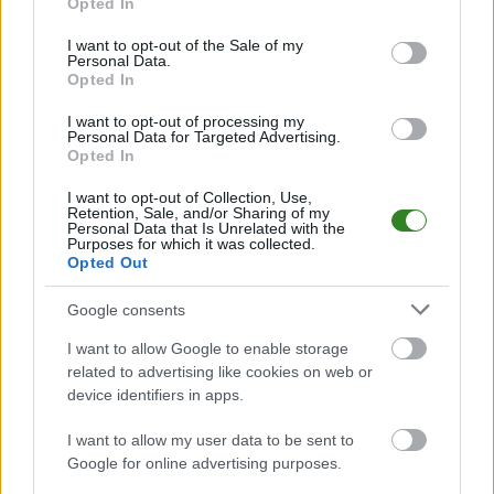
meczów, wynikach, transferach i newsach klubowych
.
Opted In
use your data for below specified purposes in below Google
PodkarpacieLive.pl to największa baza
meczów lokalnych drużyn
consent section.
I want to opt-out of the Sale of my
piłkarskich
w województwie. Sprawdź nasze relacje, śledź ulubioną ligę i
Personal Data.
bądź na bieżąco z wydarzeniami z boisk!
Opted In
Analiza przed meczem: Czarni Lipa vs Unia Nowa Sarzyna
I want to opt-out of processing my
Mecz
Czarni Lipa - Unia Nowa Sarzyna
Personal Data for Targeted Advertising.
odbędzie się w ramach 4.
Opted In
kolejki - Klasa O Stalowa Wola. Spotkanie zostanie rozegrane w dniu 30
sierpnia 2025. Początek meczu o godz. 11:00.
I want to opt-out of Collection, Use,
Czarni Lipa
przystępuje do tego spotkania w roli gospodarza. Jak
Retention, Sale, and/or Sharing of my
drużyna radzi sobie w sezonie 2025/2026 rozgrywek Stalowa Wola >
Personal Data that Is Unrelated with the
Purposes for which it was collected.
Klasa Okręgowa przed własną publicznością? Na tej stronie możecie
Opted Out
zobaczyć tabelę uwzględniającą tylko mecze u siebie. W tabeli biorącej
pod uwagę tylko mecze wyjazdowe możecie natomiast sprawdzić jak
spisuje się klub
Unia Nowa Sarzyna
.
Google consents
Stalowa Wola > Klasa Okręgowa - sytuacja w tabeli
I want to allow Google to enable storage
Przed meczami 4. kolejki - Klasa O Stalowa Wola gospodarze (Czarni Lipa)
related to advertising like cookies on web or
zajmują
12. miejsce
w tabeli. Goście (Unia Nowa Sarzyna) plasują się na
device identifiers in apps.
9. miejscu.
I want to allow my user data to be sent to
Poniżej znajdziesz także ostatnie mecze obu drużyn oraz statystyki
bramkowe.
Google for online advertising purposes.