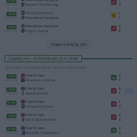
17:30
P
3
Siarka II Tarnobrzeg
04.06.2026
Olimpia Pysznica
1
18:00
R
1
Unia Nowa Sarzyna
29.05.2026
Unia Nowa Sarzyna
0
16:00
P
6
Pogoń Leżajsk
24.05.2026
ZOBACZ WIĘCEJ (23)
CZARNI LIPA - OSTATNIE MECZE U SIEBIE
2025/2026 · STALOWA WOLA > KLASA OKRĘGOWA
Czarni Lipa
3
17:30
W
0
Słowianin Grębów
04.06.2026
Czarni Lipa
0
18:00
P
TV
1
Sparta Jeżowe
22.05.2026
Czarni Lipa
1
17:30
P
3
Olimpia Pysznica
13.05.2026
Czarni Lipa
0
16:00
P
2
Stal II Stalowa Wola
18.04.2026
Czarni Lipa
3
11:00
W
2
Jeziorak Chwałowice
04.04.2026