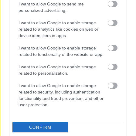
Czarni Lipa vs. Unia Nowa Sarzyna - relacja, wynik na żywo,
I want to allow Google to send me
transmisja
personalized advertising.
Wynik meczu Czarni Lipa - Unia Nowa Sarzyna znajdziesz na naszej
stronie zaraz po jego zakończeniu. Jeżeli szukasz informacji meczowych,
I want to allow Google to enable storage
zajrzyj tutaj:
Czarni Lipa vs. Unia Nowa Sarzyna - wynik, składy,
related to analytics like cookies on web or
strzelcy
device identifiers in apps.
Jeżeli w internecie lub TV dostępna jest
transmisja na żywo z meczu
Czarni Lipa vs. Unia Nowa Sarzyna
albo innych spotkań Stalowa Wola
I want to allow Google to enable storage
> Klasa Okręgowa na pewno znajdziesz takie informacje na naszym
related to functionality of the website or app.
portalu. Możliwe jednak, że nigdzie nie pojawi się stream online z tego
pojedynku. Śledź portal podkarpacieLIVE.pl i bądź na bieżąco.
I want to allow Google to enable storage
related to personalization.
Asseco Resovia
Developres Rzeszów
ITA TOOLS Stal Mielec
I want to allow Google to enable storage
|
|
|
Cellfast Wilki Krosno
Texom Stal Rzeszów
Stal Mielec
related to security, including authentication
|
|
|
Motor Lublin
functionality and fraud prevention, and other
Stal Rzeszów
Stal Stalowa Wola
Wisła Kraków
|
|
|
|
user protection.
Resovia
Wieczysta Kraków
Sandecja Nowy Sącz
|
|
|
Siarka Tarnobrzeg
Wisłoka Dębica
4 liga podkarpacka
|
|
|
JKS Jarosław
Karpaty Krosno
|
CONFIRM
Mecze dziś
Wyniki LIVE
Transmisje
O nas
Kontakt
|
|
|
|
|