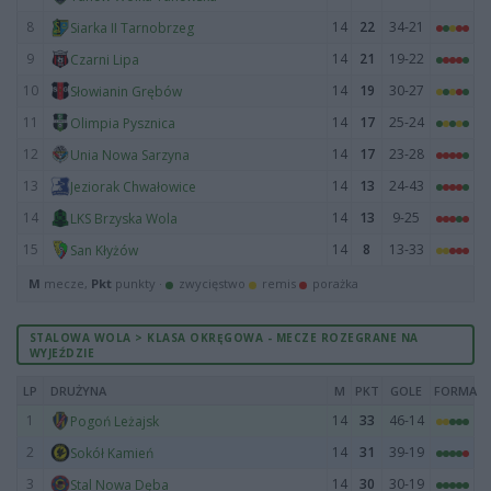
8
14
22
34-21
Siarka II Tarnobrzeg
9
14
21
19-22
Czarni Lipa
10
14
19
30-27
Słowianin Grębów
11
14
17
25-24
Olimpia Pysznica
12
14
17
23-28
Unia Nowa Sarzyna
13
14
13
24-43
Jeziorak Chwałowice
14
14
13
9-25
LKS Brzyska Wola
15
14
8
13-33
San Kłyżów
M
mecze,
Pkt
punkty ·
zwycięstwo
remis
porażka
STALOWA WOLA > KLASA OKRĘGOWA - MECZE ROZEGRANE NA
WYJEŹDZIE
LP
DRUŻYNA
M
PKT
GOLE
FORMA
1
14
33
46-14
Pogoń Leżajsk
2
14
31
39-19
Sokół Kamień
3
14
30
30-19
Stal Nowa Dęba