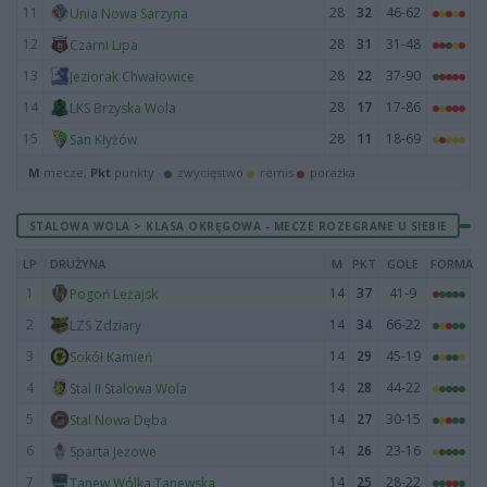
11
28
32
46-62
Unia Nowa Sarzyna
12
28
31
31-48
Czarni Lipa
13
28
22
37-90
Jeziorak Chwałowice
14
28
17
17-86
LKS Brzyska Wola
15
28
11
18-69
San Kłyżów
M
mecze,
Pkt
punkty ·
zwycięstwo
remis
porażka
STALOWA WOLA > KLASA OKRĘGOWA - MECZE ROZEGRANE U SIEBIE
LP
DRUŻYNA
M
PKT
GOLE
FORMA
1
14
37
41-9
Pogoń Leżajsk
2
14
34
66-22
LZS Zdziary
3
14
29
45-19
Sokół Kamień
4
14
28
44-22
Stal II Stalowa Wola
5
14
27
30-15
Stal Nowa Dęba
6
14
26
23-16
Sparta Jeżowe
7
14
25
28-22
Tanew Wólka Tanewska