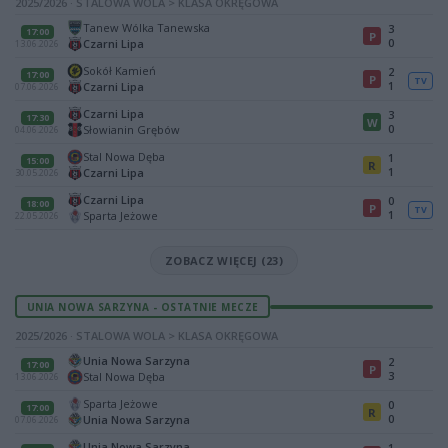
2025/2026 · STALOWA WOLA > KLASA OKRĘGOWA
Tanew Wólka Tanewska
3
17:00
P
0
Czarni Lipa
13.06.2026
Sokół Kamień
2
17:00
P
TV
1
Czarni Lipa
07.06.2026
Czarni Lipa
3
17:30
W
0
Słowianin Grębów
04.06.2026
Stal Nowa Dęba
1
15:00
R
1
Czarni Lipa
30.05.2026
Czarni Lipa
0
18:00
P
TV
1
Sparta Jeżowe
22.05.2026
ZOBACZ WIĘCEJ (23)
UNIA NOWA SARZYNA - OSTATNIE MECZE
2025/2026 · STALOWA WOLA > KLASA OKRĘGOWA
Unia Nowa Sarzyna
2
17:00
P
3
Stal Nowa Dęba
13.06.2026
Sparta Jeżowe
0
17:00
R
0
Unia Nowa Sarzyna
07.06.2026
Unia Nowa Sarzyna
1