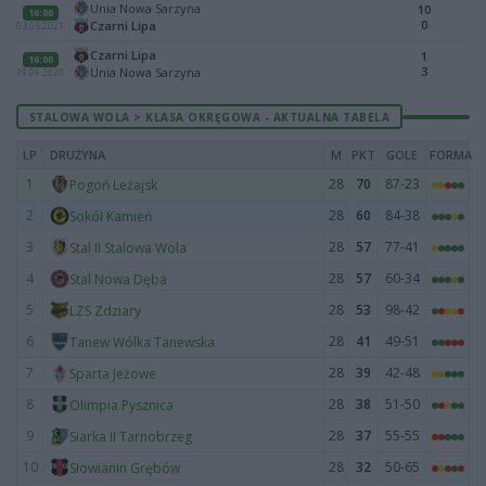
Unia Nowa Sarzyna
10
16:00
0
Czarni Lipa
03.05.2021
Czarni Lipa
1
16:00
3
Unia Nowa Sarzyna
19.09.2020
STALOWA WOLA > KLASA OKRĘGOWA - AKTUALNA TABELA
LP
DRUŻYNA
M
PKT
GOLE
FORMA
1
28
70
87-23
Pogoń Leżajsk
2
28
60
84-38
Sokół Kamień
3
28
57
77-41
Stal II Stalowa Wola
4
28
57
60-34
Stal Nowa Dęba
5
28
53
98-42
LZS Zdziary
6
28
41
49-51
Tanew Wólka Tanewska
7
28
39
42-48
Sparta Jeżowe
8
28
38
51-50
Olimpia Pysznica
9
28
37
55-55
Siarka II Tarnobrzeg
10
28
32
50-65
Słowianin Grębów