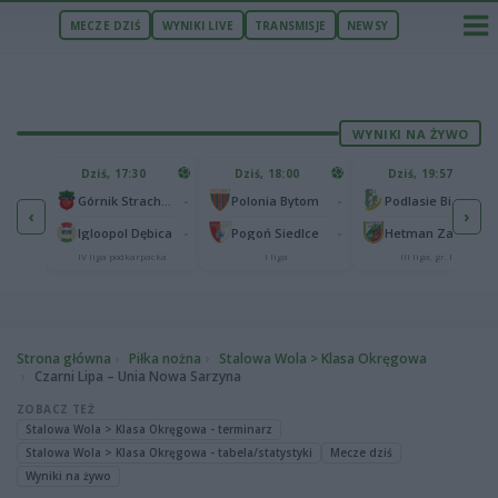
MECZE DZIŚ
WYNIKI LIVE
TRANSMISJE
NEWSY
WYNIKI NA ŻYWO
U
Dziś, 17:30
Dziś, 18:00
Dziś, 19:57
65
lonia Bydgoszcz
-
-
-
Górnik Strachocina
Polonia Bytom
Podlasie Biała Podlaska
‹
›
25
-
-
-
Igloopol Dębica
Pogoń Siedlce
Hetman Zamość
aliga
IV liga podkarpacka
I liga
III liga, gr. IV
Strona główna
Piłka nożna
Stalowa Wola > Klasa Okręgowa
Czarni Lipa – Unia Nowa Sarzyna
ZOBACZ TEŻ
Stalowa Wola > Klasa Okręgowa - terminarz
Stalowa Wola > Klasa Okręgowa - tabela/statystyki
Mecze dziś
Wyniki na żywo