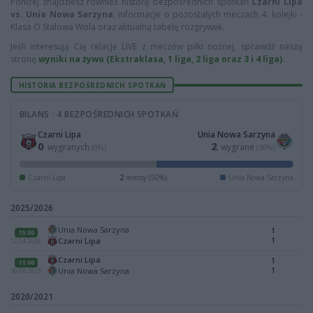
Poniżej znajdziesz również historę bezpośrednich spotkań
Czarni Lipa
vs. Unia Nowa Sarzyna
, informacje o pozostałych meczach 4. kolejki -
Klasa O Stalowa Wola oraz aktualną tabelę rozgrywek.
Jeśli interesują Cię relacje LIVE z meczów piłki nożnej, sprawdź naszą
stronę
wyniki na żywo (Ekstraklasa, 1 liga, 2 liga oraz 3 i 4 liga)
.
HISTORIA BEZPOŚREDNICH SPOTKAŃ
BILANS · 4 BEZPOŚREDNICH SPOTKAŃ
Czarni Lipa
Unia Nowa Sarzyna
0
2
wygranych
wygrane
(0%)
(50%)
Czarni Lipa
2
remisy (50%)
Unia Nowa Sarzyna
2025/2026
Unia Nowa Sarzyna
1
15:00
1
Czarni Lipa
12.04.2026
Czarni Lipa
1
11:00
1
Unia Nowa Sarzyna
30.08.2025
2020/2021