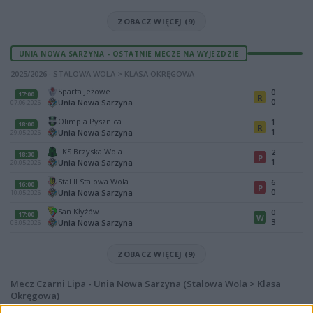
ZOBACZ WIĘCEJ (9)
UNIA NOWA SARZYNA - OSTATNIE MECZE NA WYJEZDZIE
2025/2026 · STALOWA WOLA > KLASA OKRĘGOWA
Sparta Jeżowe
0
17:00
R
0
Unia Nowa Sarzyna
07.06.2026
Olimpia Pysznica
1
18:00
R
1
Unia Nowa Sarzyna
29.05.2026
LKS Brzyska Wola
2
18:30
P
1
Unia Nowa Sarzyna
20.05.2026
Stal II Stalowa Wola
6
16:00
P
0
Unia Nowa Sarzyna
10.05.2026
San Kłyżów
0
17:00
W
3
Unia Nowa Sarzyna
03.05.2026
ZOBACZ WIĘCEJ (9)
Mecz Czarni Lipa - Unia Nowa Sarzyna (Stalowa Wola > Klasa
Okręgowa)