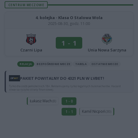
CENTRUM MECZOWE
4. kolejka - Klasa O Stalowa Wola
2025-08-30, godz. 11:00
1
-
1
Czarni Lipa
Unia Nowa Sarzyna
RELACJA
BEZPOŚREDNIE MECZE
TABELA
OSTATNIE MECZE
PAKIET POWITALNY DO 4321 PLN W LVBET!
Tylko dla osób pełnoletnich 18+. Reklamujemy tylko legalnych bukmacherów. Hazard
stwarza ryzyko straty finansowej.
Łukasz Mach
1 - 0
(8)
Kamil Nicpoń
1 - 1
(30)