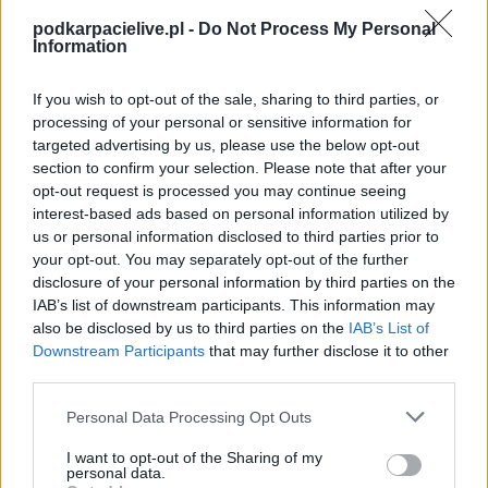
Spotkanie pomiędzy
Czarni Lipa i Unia Nowa Sarzyna
rozegrane
zostanie w ramach Stalowa Wola > Klasa Okręgowa (4. kolejki - Klasa O
podkarpacielive.pl -
Do Not Process My Personal
Stalowa Wola).
Information
Na stronie
PodkarpacieLive.pl
znajdziesz
wynik meczu, strzelców
bramek, kartki, składy, statystyki i informacje o przebiegu
If you wish to opt-out of the sale, sharing to third parties, or
spotkania
. To kompletne źródło danych dla kibiców i pasjonatów
processing of your personal or sensitive information for
lokalnej piłki nożnej. Jeżeli aktualnie nie widzisz tutaj danych z pewnością
targeted advertising by us, please use the below opt-out
pracujemy nad tym żeby je uzupełnić.
section to confirm your selection. Please note that after your
Wynik meczu Czarni Lipa vs Unia Nowa Sarzyna
opt-out request is processed you may continue seeing
Po zakończeniu spotkania automatycznie publikujemy
oficjalny wynik
interest-based ads based on personal information utilized by
spotkania
, a także dane meczowe, jeśli są dostępne.
us or personal information disclosed to third parties prior to
your opt-out. You may separately opt-out of the further
Pełny harmonogram rozgrywek dostępny jest tutaj:
Stalowa Wola >
Klasa Okręgowa - terminarz
disclosure of your personal information by third parties on the
.
IAB’s list of downstream participants. This information may
Informacje o składach i strzelcach
also be disclosed by us to third parties on the
IAB’s List of
W miarę dostępności danych, publikujemy
składy wyjściowe,
Downstream Participants
that may further disclose it to other
rezerwowych, zmiany oraz listę strzelców bramek
. Informacje te
third parties.
aktualizujemy zależnie od poziomu ligi i dostępnych źródeł.
Please note that this website/app uses one or more Google
Personal Data Processing Opt Outs
Śledź mecze swojej drużyny
services and may gather and store information including but
Jeśli jesteś kibicem klubu Czarni Lipa lub Unia Nowa Sarzyna - zaglądaj
not limited to your visit or usage behaviour. You may click to
I want to opt-out of the Sharing of my
tutaj częściej. Nasz serwis regularnie dostarcza informacje o
terminach
personal data.
grant or deny consent to Google and its third-party tags to