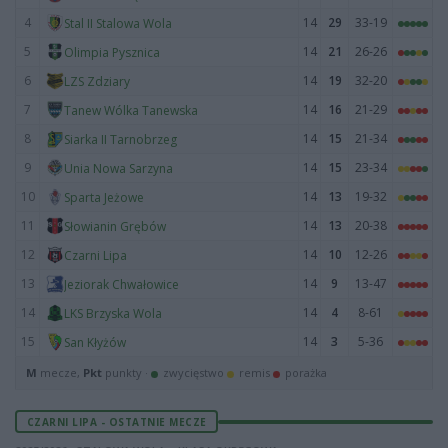
4
14
29
33-19
Stal II Stalowa Wola
5
14
21
26-26
Olimpia Pysznica
6
14
19
32-20
LZS Zdziary
7
14
16
21-29
Tanew Wólka Tanewska
8
14
15
21-34
Siarka II Tarnobrzeg
9
14
15
23-34
Unia Nowa Sarzyna
10
14
13
19-32
Sparta Jeżowe
11
14
13
20-38
Słowianin Grębów
12
14
10
12-26
Czarni Lipa
13
14
9
13-47
Jeziorak Chwałowice
14
14
4
8-61
LKS Brzyska Wola
15
14
3
5-36
San Kłyżów
M
mecze,
Pkt
punkty ·
zwycięstwo
remis
porażka
CZARNI LIPA - OSTATNIE MECZE