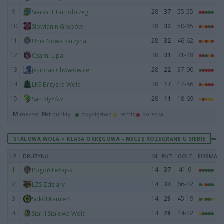
9
28
37
55-55
Siarka II Tarnobrzeg
10
28
32
50-65
Słowianin Grębów
11
28
32
46-62
Unia Nowa Sarzyna
12
28
31
31-48
Czarni Lipa
13
28
22
37-90
Jeziorak Chwałowice
14
28
17
17-86
LKS Brzyska Wola
15
28
11
18-69
San Kłyżów
M
mecze,
Pkt
punkty ·
zwycięstwo
remis
porażka
STALOWA WOLA > KLASA OKRĘGOWA - MECZE ROZEGRANE U SIEBIE
LP
DRUŻYNA
M
PKT
GOLE
FORMA
1
14
37
41-9
Pogoń Leżajsk
2
14
34
66-22
LZS Zdziary
3
14
29
45-19
Sokół Kamień
4
14
28
44-22
Stal II Stalowa Wola