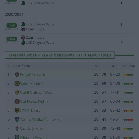
1
LKS Brzyska Wola
15.08.2025
2020/2021
LKS Brzyska Wola
3
16:00
0
Czarni Lipa
16.05.2021
Czarni Lipa
0
13:30
4
LKS Brzyska Wola
03.10.2020
STALOWA WOLA > KLASA OKRĘGOWA - AKTUALNA TABELA
LP
DRUŻYNA
M
PKT
GOLE
FORMA
1
28
70
87-23
Pogoń Leżajsk
2
28
60
84-38
Sokół Kamień
3
28
57
77-41
Stal II Stalowa Wola
4
28
57
60-34
Stal Nowa Dęba
5
28
53
98-42
LZS Zdziary
6
28
41
49-51
Tanew Wólka Tanewska
7
28
39
42-48
Sparta Jeżowe
8
28
38
51-50
Olimpia Pysznica