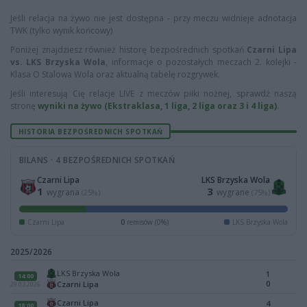
Jeśli relacja na żywo nie jest dostępna - przy meczu widnieje adnotacja
TWK (tylko wynik końcowy)
Poniżej znajdziesz również historę bezpośrednich spotkań
Czarni Lipa
vs. LKS Brzyska Wola
, informacje o pozostałych meczach 2. kolejki -
Klasa O Stalowa Wola oraz aktualną tabelę rozgrywek.
Jeśli interesują Cię relacje LIVE z meczów piłki nożnej, sprawdź naszą
stronę
wyniki na żywo (Ekstraklasa, 1 liga, 2 liga oraz 3 i 4 liga)
.
HISTORIA BEZPOŚREDNICH SPOTKAŃ
BILANS · 4 BEZPOŚREDNICH SPOTKAŃ
Czarni Lipa
LKS Brzyska Wola
1
3
wygrana
wygrane
(25%)
(75%)
Czarni Lipa
0
remisów (0%)
LKS Brzyska Wola
2025/2026
LKS Brzyska Wola
1
14:00
0
Czarni Lipa
29.03.2026
Czarni Lipa
4
18:00