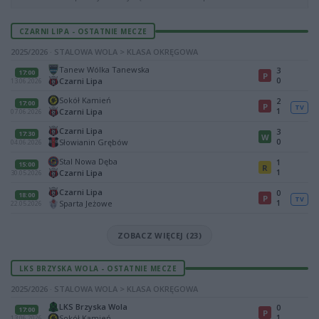
CZARNI LIPA - OSTATNIE MECZE
2025/2026 · STALOWA WOLA > KLASA OKRĘGOWA
Tanew Wólka Tanewska
3
17:00
P
0
Czarni Lipa
13.06.2026
Sokół Kamień
2
17:00
P
TV
1
Czarni Lipa
07.06.2026
Czarni Lipa
3
17:30
W
0
Słowianin Grębów
04.06.2026
Stal Nowa Dęba
1
15:00
R
1
Czarni Lipa
30.05.2026
Czarni Lipa
0
18:00
P
TV
1
Sparta Jeżowe
22.05.2026
ZOBACZ WIĘCEJ (23)
LKS BRZYSKA WOLA - OSTATNIE MECZE
2025/2026 · STALOWA WOLA > KLASA OKRĘGOWA
LKS Brzyska Wola
0
17:00
P
1
Sokół Kamień
13.06.2026