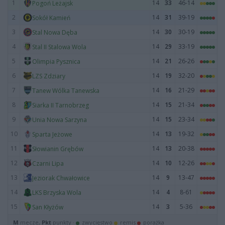
1
14
33
46-14
Pogoń Leżajsk
2
14
31
39-19
Sokół Kamień
3
14
30
30-19
Stal Nowa Dęba
4
14
29
33-19
Stal II Stalowa Wola
5
14
21
26-26
Olimpia Pysznica
6
14
19
32-20
LZS Zdziary
7
14
16
21-29
Tanew Wólka Tanewska
8
14
15
21-34
Siarka II Tarnobrzeg
9
14
15
23-34
Unia Nowa Sarzyna
10
14
13
19-32
Sparta Jeżowe
11
14
13
20-38
Słowianin Grębów
12
14
10
12-26
Czarni Lipa
13
14
9
13-47
Jeziorak Chwałowice
14
14
4
8-61
LKS Brzyska Wola
15
14
3
5-36
San Kłyżów
M
mecze,
Pkt
punkty ·
zwycięstwo
remis
porażka