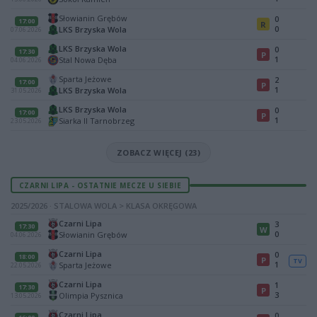
Słowianin Grębów
0
17:00
R
0
LKS Brzyska Wola
07.06.2026
LKS Brzyska Wola
0
17:30
P
1
Stal Nowa Dęba
04.06.2026
Sparta Jeżowe
2
17:00
P
1
LKS Brzyska Wola
31.05.2026
LKS Brzyska Wola
0
17:00
P
1
Siarka II Tarnobrzeg
23.05.2026
ZOBACZ WIĘCEJ (23)
CZARNI LIPA - OSTATNIE MECZE U SIEBIE
2025/2026 · STALOWA WOLA > KLASA OKRĘGOWA
Czarni Lipa
3
17:30
W
0
Słowianin Grębów
04.06.2026
Czarni Lipa
0
18:00
P
TV
1
Sparta Jeżowe
22.05.2026
Czarni Lipa
1
17:30
P
3
Olimpia Pysznica
13.05.2026
Czarni Lipa
0