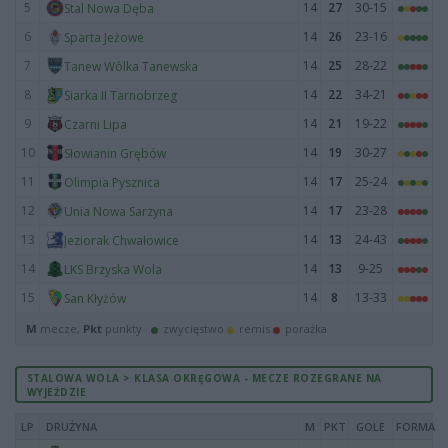
5
14
27
30-15
Stal Nowa Dęba
6
14
26
23-16
Sparta Jeżowe
7
14
25
28-22
Tanew Wólka Tanewska
8
14
22
34-21
Siarka II Tarnobrzeg
9
14
21
19-22
Czarni Lipa
10
14
19
30-27
Słowianin Grębów
11
14
17
25-24
Olimpia Pysznica
12
14
17
23-28
Unia Nowa Sarzyna
13
14
13
24-43
Jeziorak Chwałowice
14
14
13
9-25
LKS Brzyska Wola
15
14
8
13-33
San Kłyżów
M
mecze,
Pkt
punkty ·
zwycięstwo
remis
porażka
STALOWA WOLA > KLASA OKRĘGOWA - MECZE ROZEGRANE NA
WYJEŹDZIE
LP
DRUŻYNA
M
PKT
GOLE
FORMA