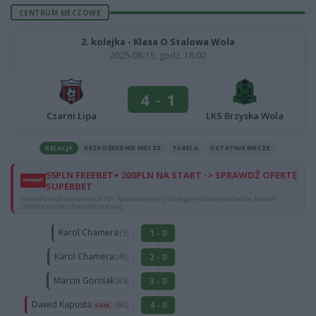
CENTRUM MECZOWE
2. kolejka - Klasa O Stalowa Wola
2025-08-15, godz. 18:00
4
-
1
Czarni Lipa
LKS Brzyska Wola
RELACJA
BEZPOŚREDNIE MECZE
TABELA
OSTATNIE MECZE
55PLN FREEBET+ 200PLN NA START -> SPRAWDŹ OFERTĘ
SUPERBET
Tylko dla osób pełnoletnich 18+. Reklamujemy tylko legalnych bukmacherów. Hazard
stwarza ryzyko straty finansowej.
Karol Chamera
1 - 0
(5)
Karol Chamera
2 - 0
(49)
Marcin Gorniak
3 - 0
(85)
Dawid Kapusta
4 - 0
(90)
SAM.