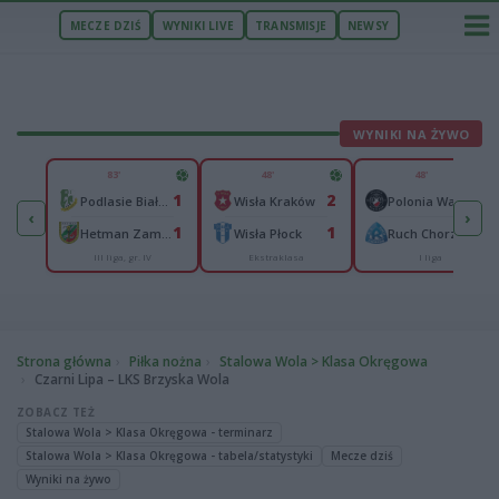
MECZE DZIŚ
WYNIKI LIVE
TRANSMISJE
NEWSY
WYNIKI NA ŻYWO
U
83'
48'
48'
2
1
2
0
om
Podlasie Biała Podlaska
Wisła Kraków
Polonia Warszawa
‹
›
2
1
1
0
ce
Hetman Zamość
Wisła Płock
Ruch Chorzów
III liga, gr. IV
Ekstraklasa
I liga
Strona główna
Piłka nożna
Stalowa Wola > Klasa Okręgowa
Czarni Lipa – LKS Brzyska Wola
ZOBACZ TEŻ
Stalowa Wola > Klasa Okręgowa - terminarz
Stalowa Wola > Klasa Okręgowa - tabela/statystyki
Mecze dziś
Wyniki na żywo