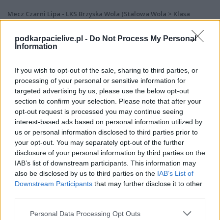
Mecz Czarni Lipa - LKS Brzyska Wola (Stalowa Wola > Klasa
Okręgowa)
Spotkanie pomiędzy
Czarni Lipa i LKS Brzyska Wola
rozegrane
podkarpacielive.pl -
Do Not Process My Personal
zostanie w ramach Stalowa Wola > Klasa Okręgowa (2. kolejki - Klasa O
Information
Stalowa Wola).
Na stronie
PodkarpacieLive.pl
znajdziesz
wynik meczu, strzelców
If you wish to opt-out of the sale, sharing to third parties, or
bramek, kartki, składy, statystyki i informacje o przebiegu
processing of your personal or sensitive information for
spotkania
. To kompletne źródło danych dla kibiców i pasjonatów
targeted advertising by us, please use the below opt-out
lokalnej piłki nożnej. Jeżeli aktualnie nie widzisz tutaj danych z pewnością
pracujemy nad tym żeby je uzupełnić.
section to confirm your selection. Please note that after your
opt-out request is processed you may continue seeing
Wynik meczu Czarni Lipa vs LKS Brzyska Wola
interest-based ads based on personal information utilized by
Po zakończeniu spotkania automatycznie publikujemy
oficjalny wynik
us or personal information disclosed to third parties prior to
spotkania
, a także dane meczowe, jeśli są dostępne.
your opt-out. You may separately opt-out of the further
Pełny harmonogram rozgrywek dostępny jest tutaj:
disclosure of your personal information by third parties on the
Stalowa Wola >
Klasa Okręgowa - terminarz
.
IAB’s list of downstream participants. This information may
also be disclosed by us to third parties on the
IAB’s List of
Informacje o składach i strzelcach
Downstream Participants
that may further disclose it to other
W miarę dostępności danych, publikujemy
składy wyjściowe,
third parties.
rezerwowych, zmiany oraz listę strzelców bramek
. Informacje te
aktualizujemy zależnie od poziomu ligi i dostępnych źródeł.
Please note that this website/app uses one or more Google
Personal Data Processing Opt Outs