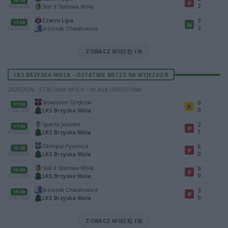
16:00
P
2
Stal II Stalowa Wola
18.04.2026
Czarni Lipa
3
11:00
W
2
Jeziorak Chwałowice
04.04.2026
ZOBACZ WIĘCEJ (9)
LKS BRZYSKA WOLA - OSTATNIE MECZE NA WYJEZDZIE
2025/2026 · STALOWA WOLA > KLASA OKRĘGOWA
Słowianin Grębów
0
17:00
R
0
LKS Brzyska Wola
07.06.2026
Sparta Jeżowe
2
17:00
P
1
LKS Brzyska Wola
31.05.2026
Olimpia Pysznica
6
15:30
P
0
LKS Brzyska Wola
16.05.2026
Stal II Stalowa Wola
9
15:00
P
0
LKS Brzyska Wola
26.04.2026
Jeziorak Chwałowice
3
15:00
P
0
LKS Brzyska Wola
12.04.2026
ZOBACZ WIĘCEJ (9)