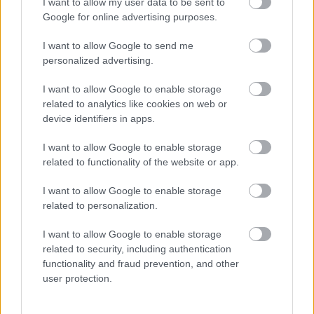
I want to allow my user data to be sent to
Poniżej znajdziesz także ostatnie mecze obu drużyn oraz statystyki
Google for online advertising purposes.
bramkowe.
I want to allow Google to send me
Czarni Lipa vs. LKS Brzyska Wola - relacja, wynik na żywo,
personalized advertising.
transmisja
Wynik meczu Czarni Lipa - LKS Brzyska Wola znajdziesz na naszej stronie
I want to allow Google to enable storage
zaraz po jego zakończeniu. Jeżeli szukasz informacji meczowych, zajrzyj
related to analytics like cookies on web or
tutaj:
Czarni Lipa vs. LKS Brzyska Wola - wynik, składy, strzelcy
device identifiers in apps.
Jeżeli w internecie lub TV dostępna jest
transmisja na żywo z meczu
Czarni Lipa vs. LKS Brzyska Wola
albo innych spotkań Stalowa Wola >
I want to allow Google to enable storage
Klasa Okręgowa na pewno znajdziesz takie informacje na naszym portalu.
related to functionality of the website or app.
Możliwe jednak, że nigdzie nie pojawi się stream online z tego pojedynku.
Śledź portal podkarpacieLIVE.pl i bądź na bieżąco.
I want to allow Google to enable storage
related to personalization.
Asseco Resovia
Developres Rzeszów
ITA TOOLS Stal Mielec
I want to allow Google to enable storage
|
|
|
Cellfast Wilki Krosno
Texom Stal Rzeszów
Stal Mielec
related to security, including authentication
|
|
|
Motor Lublin
functionality and fraud prevention, and other
Stal Rzeszów
Stal Stalowa Wola
Wisła Kraków
|
|
|
|
user protection.
Resovia
Wieczysta Kraków
Sandecja Nowy Sącz
|
|
|
Siarka Tarnobrzeg
Wisłoka Dębica
4 liga podkarpacka
|
|
|
JKS Jarosław
Karpaty Krosno
|