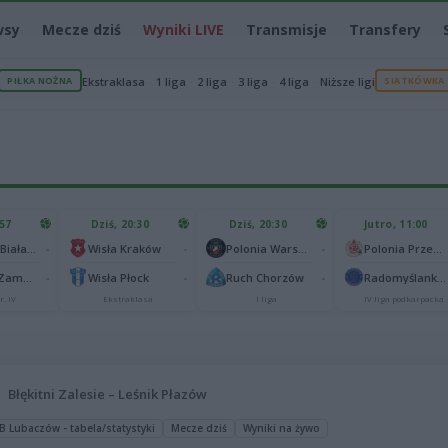
wsy
Mecze dziś
Wyniki LIVE
Transmisje
Transfery
PIŁKA NOŻNA
Ekstraklasa
1 liga
2 liga
3 liga
4 liga
Niższe ligi
SIATKÓWKA
:57
Dziś, 20:30
Dziś, 20:30
Jutro, 11:00
-
-
-
Podlasie Biała Podlaska
Wisła Kraków
Polonia Warszawa
Polonia Przemyśl
-
-
-
Hetman Zamość
Wisła Płock
Ruch Chorzów
Radomyślanka Radomyśl Wielki
r. IV
Ekstraklasa
I liga
IV liga podkarpacka
Błękitni Zalesie – Leśnik Płazów
 B Lubaczów - tabela/statystyki
Mecze dziś
Wyniki na żywo