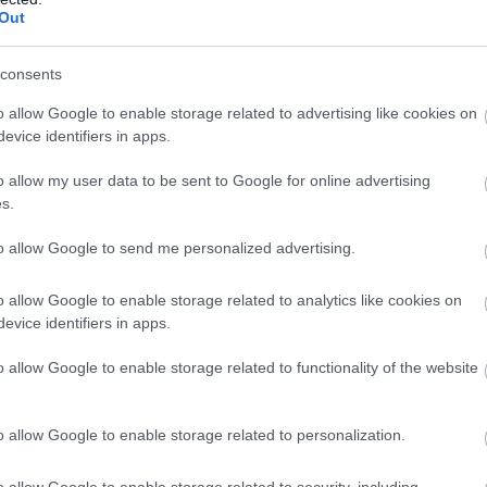
Out
M
PKT
Z
R
P
GOL
10
28
9
1
0
59-
consents
10
24
8
0
2
29-1
o allow Google to enable storage related to advertising like cookies on
10
22
7
1
2
41-1
evice identifiers in apps.
10
20
6
2
2
26-
o allow my user data to be sent to Google for online advertising
10
16
5
1
4
19-1
s.
10
15
4
3
3
21-2
to allow Google to send me personalized advertising.
10
14
4
2
4
31-2
o allow Google to enable storage related to analytics like cookies on
10
9
3
0
7
19-2
evice identifiers in apps.
10
9
2
3
5
23-3
o allow Google to enable storage related to functionality of the website
10
8
2
2
6
19-3
10
0
0
0
10
9-4
o allow Google to enable storage related to personalization.
wo
remis
porażka
o allow Google to enable storage related to security, including