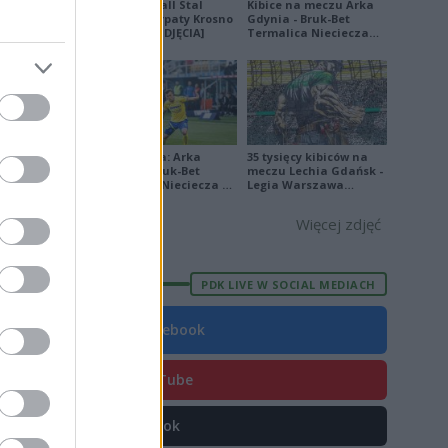
Derby Ekoball Stal
Kibice na meczu Arka
Sanok - Karpaty Krosno
Gdynia - Bruk-Bet
E
FORMA
na remis [ZDJĘCIA]
Termalica Nieciecza
[ZDJĘCIA]
4
9
3
9
Ekstraklasa: Arka
35 tysięcy kibiców na
Gdynia - Bruk-Bet
meczu Lechia Gdańsk -
7
Termalica Nieciecza 2-
Legia Warszawa
3 [ZDJĘCIA]
[OPRAWA, ZDJĘCIA]
5
Więcej zdjęć
5
7
PDK LIVE W SOCIAL MEDIACH
1
Facebook
0
4
YouTube
TikTok