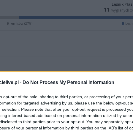
Leśnik Pła
11
wygranych
(
6
remisów (27%)
Leśn
elive.pl -
Do Not Process My Personal Information
to opt-out of the sale, sharing to third parties, or processing of your per
formation for targeted advertising by us, please use the below opt-out s
r selection. Please note that after your opt-out request is processed y
eing interest-based ads based on personal information utilized by us or
ZOBACZ WIĘCEJ (18)
disclosed to third parties prior to your opt-out. You may separately opt-
losure of your personal information by third parties on the IAB’s list of