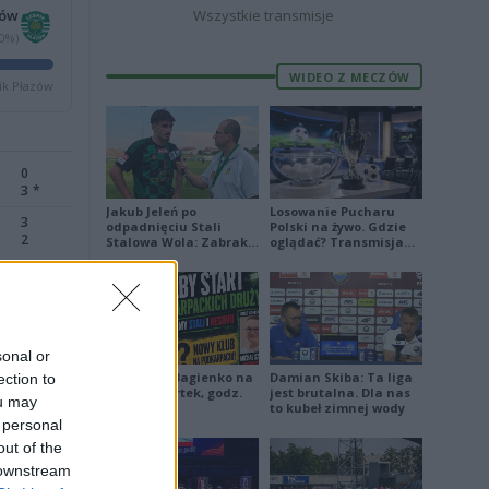
zów
Wszystkie transmisje
50%)
WIDEO Z MECZÓW
ik Płazów
0
3
*
Jakub Jeleń po
Losowanie Pucharu
3
odpadnięciu Stali
Polski na żywo. Gdzie
2
Stalowa Wola: Zabrakło
oglądać? Transmisja
doświadczenia
TV i online (06.08.2026)
0
4
sonal or
1
Piłkarskie Bagienko na
Damian Skiba: Ta liga
ection to
4
żywo: czwartek, godz.
jest brutalna. Dla nas
ou may
17:00
to kubeł zimnej wody
 personal
out of the
 downstream