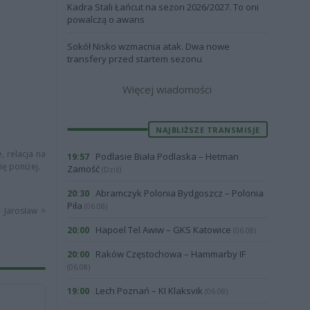
Kadra Stali Łańcut na sezon 2026/2027. To oni
powalczą o awans
Sokół Nisko wzmacnia atak. Dwa nowe
transfery przed startem sezonu
Więcej wiadomości
NAJBLIŻSZE TRANSMISJE
, relacja na
Podlasie Biała Podlaska – Hetman
19:57
ię poniżej.
Zamość
(Dziś)
Abramczyk Polonia Bydgoszcz – Polonia
20:30
Piła
(06.08)
- Jarosław >
Hapoel Tel Awiw – GKS Katowice
20:00
(06.08)
Raków Częstochowa – Hammarby IF
20:00
(06.08)
Lech Poznań – KI Klaksvik
19:00
(06.08)