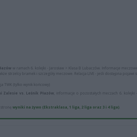
Płazów
w ramach 6. kolejki - Jarosław > Klasa B Lubaczów. Informacje meczowe
także strzelcy bramek i szczegóły meczowe. Relacja LIVE - jeśli dostępna pojawi s
cja TWK (tylko wynik końcowy)
ni Zalesie vs. Leśnik Płazów
, informacje o pozostałych meczach 6. kolejki 
ą stronę
wyniki na żywo (Ekstraklasa, 1 liga, 2 liga oraz 3 i 4 liga)
.