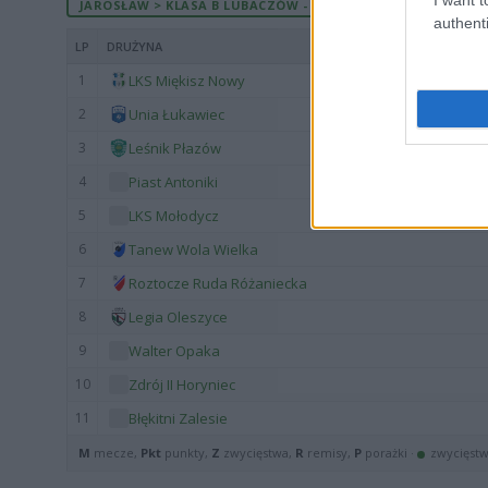
JAROSŁAW > KLASA B LUBACZÓW - MECZE ROZEGRANE NA WY
authenti
LP
DRUŻYNA
1
LKS Miękisz Nowy
2
Unia Łukawiec
3
Leśnik Płazów
4
Piast Antoniki
5
LKS Mołodycz
6
Tanew Wola Wielka
7
Roztocze Ruda Różaniecka
8
Legia Oleszyce
9
Walter Opaka
10
Zdrój II Horyniec
11
Błękitni Zalesie
M
mecze,
Pkt
punkty,
Z
zwycięstwa,
R
remisy,
P
porażki ·
zwycięst