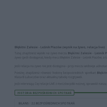
Błękitni Zalesie - Leśnik Płazów (wynik na żywo, relacja live)
Tutaj znajdziesz wyniki na żywo meczu
Błękitni Zalesie - Leśnik 
żywo (jeśli dostępna), kiedy mecz Błękitni Zalesie - Leśnik Płazów, a 
Jeśli relacja na żywo nie jest dostępna - przy meczu widnieje adnota
Poniżej znajdziesz również historę bezpośrednich spotkań
Błękit
Klasa B Lubaczów oraz aktualną tabelę rozgrywek.
Jeśli interesują Cię relacje LIVE z meczów piłki nożnej, sprawdź nasz
HISTORIA BEZPOŚREDNICH SPOTKAŃ
BILANS · 22 BEZPOŚREDNICH SPOTKAŃ