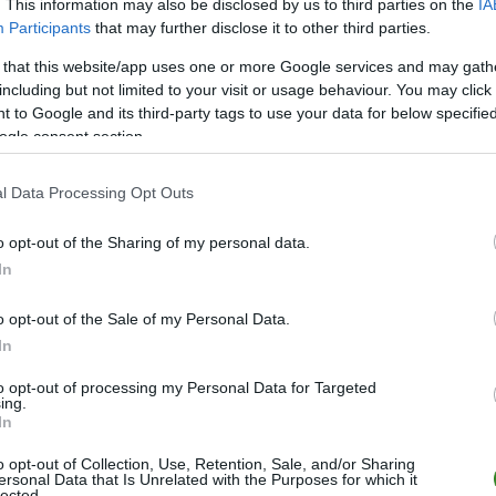
. This information may also be disclosed by us to third parties on the
IA
M
PKT
Z
R
P
GOL
Participants
that may further disclose it to other third parties.
20
58
19
1
0
113-
 that this website/app uses one or more Google services and may gath
20
44
14
2
4
66-5
including but not limited to your visit or usage behaviour. You may click 
 to Google and its third-party tags to use your data for below specifi
20
37
11
4
5
71-2
ogle consent section.
20
36
11
3
6
54-3
20
27
8
3
9
49-5
l Data Processing Opt Outs
20
27
8
3
9
46-6
o opt-out of the Sharing of my personal data.
20
25
7
4
9
36-5
In
20
23
6
5
9
30-4
o opt-out of the Sale of my Personal Data.
20
23
6
5
9
31-4
In
20
15
5
0
15
31-6
to opt-out of processing my Personal Data for Targeted
20
0
0
0
20
13-9
ing.
In
wo
remis
porażka
o opt-out of Collection, Use, Retention, Sale, and/or Sharing
ersonal Data that Is Unrelated with the Purposes for which it
IE
lected.