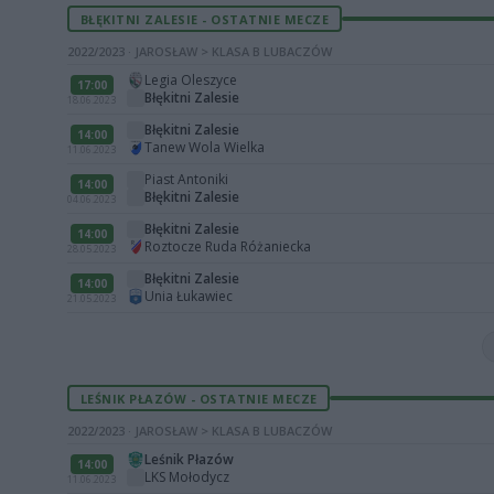
BŁĘKITNI ZALESIE - OSTATNIE MECZE
2022/2023 · JAROSŁAW > KLASA B LUBACZÓW
Legia Oleszyce
17:00
Błękitni Zalesie
18.06.2023
Błękitni Zalesie
14:00
Tanew Wola Wielka
11.06.2023
Piast Antoniki
14:00
Błękitni Zalesie
04.06.2023
Błękitni Zalesie
14:00
Roztocze Ruda Różaniecka
28.05.2023
Błękitni Zalesie
14:00
Unia Łukawiec
21.05.2023
LEŚNIK PŁAZÓW - OSTATNIE MECZE
2022/2023 · JAROSŁAW > KLASA B LUBACZÓW
Leśnik Płazów
14:00
LKS Mołodycz
11.06.2023