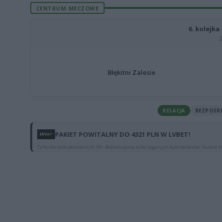
CENTRUM MECZOWE
6. kolejka
Błękitni Zalesie
RELACJA
BEZPOŚR
PAKIET POWITALNY DO 4321 PLN W LVBET!
Tylko dla osób pełnoletnich 18+. Reklamujemy tylko legalnych bukmacherów. Hazard st