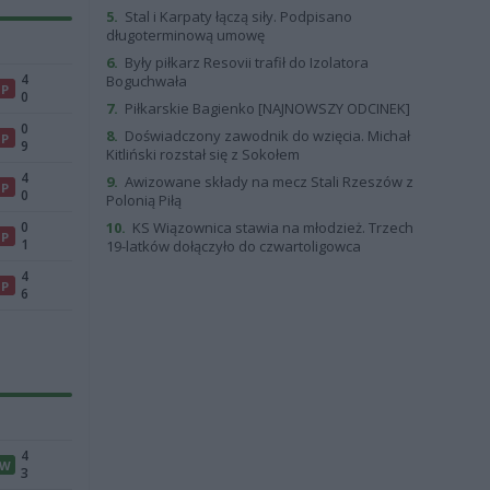
5.
Stal i Karpaty łączą siły. Podpisano
długoterminową umowę
6.
Były piłkarz Resovii trafił do Izolatora
4
Boguchwała
P
0
7.
Piłkarskie Bagienko [NAJNOWSZY ODCINEK]
0
8.
Doświadczony zawodnik do wzięcia. Michał
P
9
Kitliński rozstał się z Sokołem
4
9.
Awizowane składy na mecz Stali Rzeszów z
P
0
Polonią Piłą
0
10.
KS Wiązownica stawia na młodzież. Trzech
P
1
19-latków dołączyło do czwartoligowca
4
P
6
4
W
3