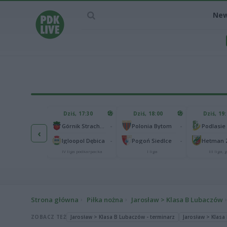
Ne
IEC MECZU
Dziś, 17:30
Dziś, 18:00
Dziś, 19
65
Abramczyk Polonia Bydgoszcz
-
-
Górnik Strachocina
Polonia Bytom
‹
25
onia Piła
-
-
Igloopol Dębica
Pogoń Siedlce
kas 2. Ekstraliga
IV liga podkarpacka
I liga
III liga, g
Strona główna
Piłka nożna
Jarosław > Klasa B Lubaczów
ZOBACZ TEŻ
Jarosław > Klasa B Lubaczów - terminarz
Jarosław > Klasa