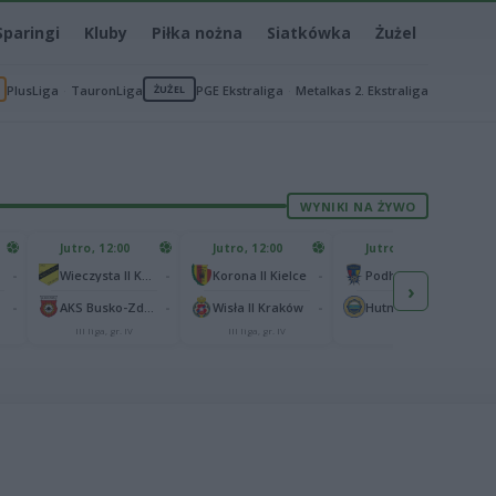
Sparingi
Kluby
Piłka nożna
Siatkówka
Żużel
PlusLiga
TauronLiga
ŻUŻEL
PGE Ekstraliga
Metalkas 2. Ekstraliga
WYNIKI NA ŻYWO
Jutro, 12:00
Jutro, 12:00
Jutro, 13:00
-
-
-
-
Wieczysta II Kraków
Korona II Kielce
Podhale Nowy Targ
›
-
-
-
-
AKS Busko-Zdrój
Wisła II Kraków
Hutnik Kraków
III liga, gr. IV
III liga, gr. IV
II liga