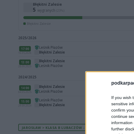
Błękitni Zalesie
5
wygranych
(23%)
Błękitni Zalesie
2025/2026
Leśnik Płazów
17:00
Błękitni Zalesie
16.05.2026
Błękitni Zalesie
13:00
Leśnik Płazów
28.09.2025
2024/2025
podkarpaci
Błękitni Zalesie
14:00
Leśnik Płazów
04.05.2025
If you wish 
Leśnik Płazów
15:00
sensitive in
Błękitni Zalesie
29.09.2024
confirm you
continue se
information 
JAROSŁAW > KLASA B LUBACZÓW - AKTUALNA TABELA
further disc