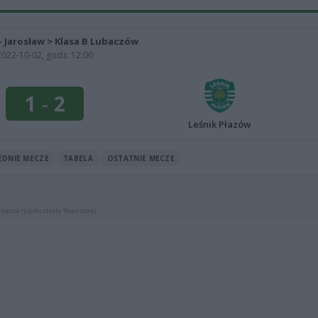
 - Jarosław > Klasa B Lubaczów
2022-10-02, godz. 12:00
1
-
2
Leśnik Płazów
EDNIE MECZE
TABELA
OSTATNIE MECZE
warza ryzyko straty finansowej.