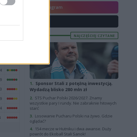
Instagram
E
FORMA
X
4
2
NAJCZĘŚCIEJ CZYTANE
2
0
5
4
9
1.
Sponsor Stali z potężną inwestycją.
3
Wydadzą blisko 280 mln zł
2.
STS Puchar Polski 2026/2027. Znamy
9
wszystkie pary I rundy. Nie zabraknie hitowych
4
starć
3.
Losowanie Pucharu Polski na żywo. Gdzie
4
oglądać?
4.
154 mecze w Hutniku i dwa awanse. Duży
powrót do Ekoball Stali Sanok!