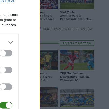
B’s List of
E
FORMA
8
Biało-Czerwoni
Stal Mielec
er and store
odwrócili losy finału
zremisowała z
1
Ligi Narodów! Zobacz
Podbeskidziem Bielsko-
to grant or
skrót
Biała. Zobacz skrót
ed purposes
7
Zobacz resztę wideo z meczów
4
4
ZDJĘCIA Z MECZÓW
3
0
6
8
ZDJĘCIA: Cosmos
ZDJĘCIA: Cosmos
Nowotaniec - Siarka
Nowotaniec - Wisłok
1
Tarnobrzeg 1-2
Wiśniowa 1-1
[PUCHAR POLSKI]
8