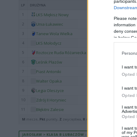
participants
LP
DRUŻYNA
Downstream 
1
LKS Miękisz Nowy
Please note
2
Unia Łukawiec
information 
deny consent
3
Tanew Wola Wielka
in below Go
4
LKS Mołodycz
5
Roztocze Ruda Różaniecka
Persona
6
Leśnik Płazów
I want t
7
Piast Antoniki
Opted 
8
Walter Opaka
I want t
9
Legia Oleszyce
Opted 
10
Zdrój II Horyniec
I want 
11
Błękitni Zalesie
Advertis
Opted 
M
mecze,
Pkt
punkty,
Z
zwycięstwa,
R
remisy,
P
porażki ·
zwycięst
I want t
of my P
JAROSŁAW > KLASA B LUBACZÓW - MECZE ROZEGRANE U SIEB
was col