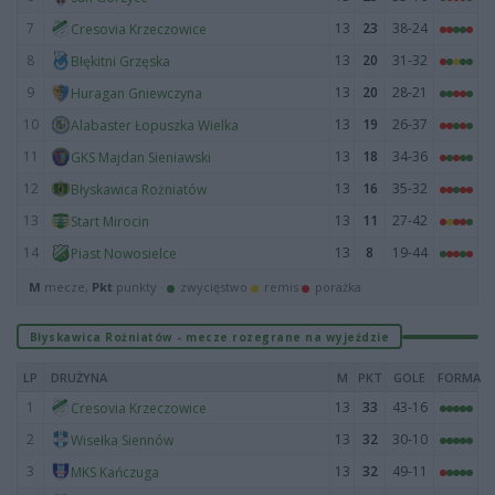
7
13
23
38-24
Cresovia Krzeczowice
8
13
20
31-32
Błękitni Grzęska
9
13
20
28-21
Huragan Gniewczyna
10
13
19
26-37
Alabaster Łopuszka Wielka
11
13
18
34-36
GKS Majdan Sieniawski
12
13
16
35-32
Błyskawica Rożniatów
13
13
11
27-42
Start Mirocin
14
13
8
19-44
Piast Nowosielce
M
mecze,
Pkt
punkty ·
zwycięstwo
remis
porażka
Błyskawica Rożniatów - mecze rozegrane na wyjeździe
LP
DRUŻYNA
M
PKT
GOLE
FORMA
1
13
33
43-16
Cresovia Krzeczowice
2
13
32
30-10
Wisełka Siennów
3
13
32
49-11
MKS Kańczuga