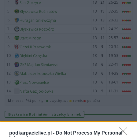
4
13
21
26-25
San Gorzyce
5
13
19
32-35
Błyskawica Rożniatów
6
13
13
20-32
Huragan Gniewczyna
7
13
13
24-29
Błyskawica Rozbórz
8
13
11
25-57
Start Mirocin
9
13
9
20-34
Orzeł II Przeworsk
10
13
9
19-53
Błękitni Grzęska
11
13
6
22-41
GKS Majdan Sieniawski
12
13
6
14-39
Alabaster Łopuszka Wielka
13
13
6
18-61
Piast Nowosielce
14
13
5
11-31
Nafta Gaz Jodłówka
M
mecze,
Pkt
punkty ·
zwycięstwo
remis
porażka
Błyskawica Rożniatów - strzelcy bramek
LP.
PIŁKARZ
BRAMKI
podkarpacielive.pl -
Do Not Process My Personal
1
Michał Wilczek
22