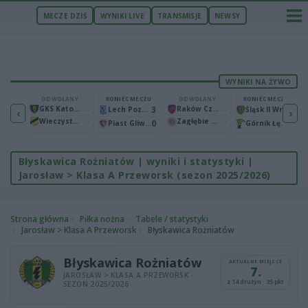
MECZE DZIŚ
WYNIKI LIVE
TRANSMISJE
NEWSY
WYNIKI NA ŻYWO
ECZU
ODWOŁANY
KONIEC MECZU
ODWOŁANY
KONIEC MECZU
1
GKS Katowice
-
3
Raków Częstochowa
-
2
Bruk-Bet Termalica Nieciecza
Lech Poznań
Śląsk II Wrocław
‹
›
Wieczysta Kraków
-
Zagłębie Lubin
-
2
0
0
Warta Poznań
Piast Gliwice
Górnik Łęczna
Błyskawica Rożniatów | wyniki i statystyki |
Jarosław > Klasa A Przeworsk (sezon 2025/2026)
Strona główna
Piłka nożna
Tabele / statystyki
Jarosław > Klasa A Przeworsk
Błyskawica Rożniatów
Błyskawica Rożniatów
AKTUALNE MIEJSCE
7.
JAROSŁAW > KLASA A PRZEWORSK ·
z 14 drużyn · 35 pkt
SEZON 2025/2026