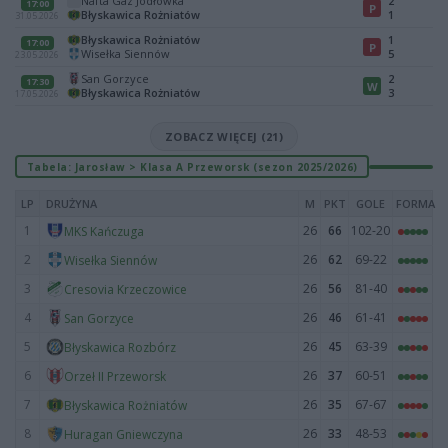
Nafta Gaz Jodłówka
2
17:00
P
Błyskawica Rożniatów
1
31.05.2026
Błyskawica Rożniatów
1
17:00
P
Wisełka Siennów
5
23.05.2026
San Gorzyce
2
17:30
W
Błyskawica Rożniatów
3
17.05.2026
ZOBACZ WIĘCEJ (21)
Tabela: Jarosław > Klasa A Przeworsk (sezon 2025/2026)
LP
DRUŻYNA
M
PKT
GOLE
FORMA
1
26
66
102-20
MKS Kańczuga
2
26
62
69-22
Wisełka Siennów
3
26
56
81-40
Cresovia Krzeczowice
4
26
46
61-41
San Gorzyce
5
26
45
63-39
Błyskawica Rozbórz
6
26
37
60-51
Orzeł II Przeworsk
7
26
35
67-67
Błyskawica Rożniatów
8
26
33
48-53
Huragan Gniewczyna