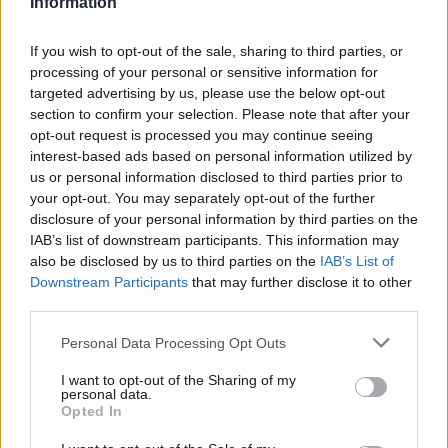
Information
2
Piotr Domka
3
If you wish to opt-out of the sale, sharing to third parties, or
3
Michał Pawłowski
3
processing of your personal or sensitive information for
targeted advertising by us, please use the below opt-out
4
Marek Kłos
2
section to confirm your selection. Please note that after your
opt-out request is processed you may continue seeing
5
Tadeusz Podgorski
2
interest-based ads based on personal information utilized by
us or personal information disclosed to third parties prior to
ZOBACZ WIĘCEJ (4)
your opt-out. You may separately opt-out of the further
disclosure of your personal information by third parties on the
IAB’s list of downstream participants. This information may
Błyskawica Rożniatów - powiązane newsy
also be disclosed by us to third parties on the
IAB’s List of
Orzeł II Przeworsk -
Downstream Participants
that may further disclose it to other
third parties.
Błyskawica
Rożniatów
Please note that this website/app uses one or more Google
Personal Data Processing Opt Outs
services and may gather and store information including but
transmisja na
not limited to your visit or usage behaviour. You may click to
I want to opt-out of the Sharing of my
żywo. Gdzie
personal data.
grant or deny consent to Google and its third-party tags to
Opted In
oglądać? (02.05.2026)
use your data for below specified purposes in below Google
consent section.