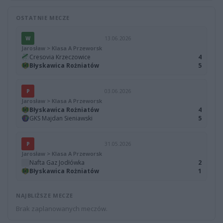
OSTATNIE MECZE
W
13.06.2026
Jarosław > Klasa A Przeworsk
Cresovia Krzeczowice
4
Błyskawica Rożniatów
5
P
03.06.2026
Jarosław > Klasa A Przeworsk
Błyskawica Rożniatów
4
GKS Majdan Sieniawski
5
P
31.05.2026
Jarosław > Klasa A Przeworsk
Nafta Gaz Jodłówka
2
Błyskawica Rożniatów
1
NAJBLIŻSZE MECZE
Brak zaplanowanych meczów.