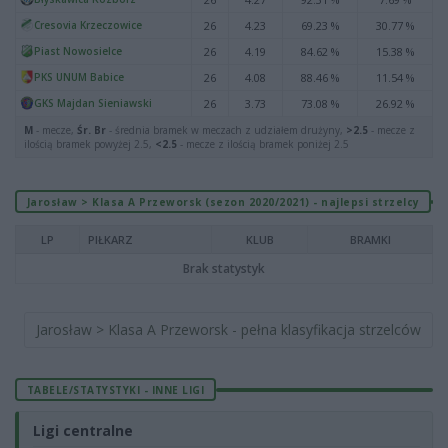
Cresovia Krzeczowice
26
4.23
69.23 %
30.77 %
Piast Nowosielce
26
4.19
84.62 %
15.38 %
PKS UNUM Babice
26
4.08
88.46 %
11.54 %
GKS Majdan Sieniawski
26
3.73
73.08 %
26.92 %
M
- mecze,
Śr. Br
- średnia bramek w meczach z udziałem drużyny,
>2.5
- mecze z
ilością bramek powyżej 2.5,
<2.5
- mecze z ilością bramek poniżej 2.5
Jarosław > Klasa A Przeworsk (sezon 2020/2021) - najlepsi strzelcy
LP
PIŁKARZ
KLUB
BRAMKI
Brak statystyk
Jarosław > Klasa A Przeworsk - pełna klasyfikacja strzelców
TABELE/STATYSTYKI - INNE LIGI
Ligi centralne