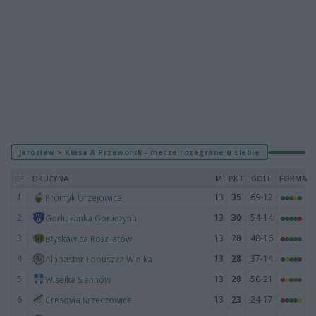
Jarosław > Klasa A Przeworsk - mecze rozegrane u siebie
LP
DRUŻYNA
M
PKT
GOLE
FORMA
1
13
35
69-12
Promyk Urzejowice
2
13
30
54-14
Gorliczanka Gorliczyna
3
13
28
48-16
Błyskawica Rożniatów
4
13
28
37-14
Alabaster Łopuszka Wielka
5
13
28
50-21
Wisełka Siennów
6
13
23
24-17
Cresovia Krzeczowice