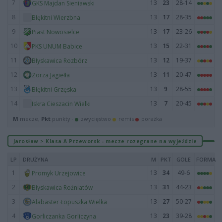
7
13
23
28-14
GKS Majdan Sieniawski
8
13
17
28-35
Błękitni Wierzbna
9
13
17
23-26
Piast Nowosielce
10
13
15
22-31
PKS UNUM Babice
11
13
12
19-37
Błyskawica Rozbórz
12
13
11
20-47
Zorza Jagiełła
13
13
9
28-55
Błękitni Grzęska
14
13
7
20-45
Iskra Cieszacin Wielki
M
mecze,
Pkt
punkty ·
zwycięstwo
remis
porażka
Jarosław > Klasa A Przeworsk - mecze rozegrane na wyjeździe
LP
DRUŻYNA
M
PKT
GOLE
FORMA
1
13
34
49-6
Promyk Urzejowice
2
13
31
44-23
Błyskawica Rożniatów
3
13
27
50-27
Alabaster Łopuszka Wielka
4
13
23
39-28
Gorliczanka Gorliczyna