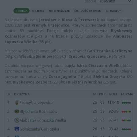
SEZON
TABELA
U SIEBIE
NA WYJEŹDZIE
ŚR. ILOŚĆ BRAMEK
STRZELCY
Najlepszą drużyną
Jarosław > Klasa A Przeworsk
na koniec sezonu
2020/2021 jest
Promyk Urzejowice
, który w 26 meczach zgromadził na
koncie 69 punktów. Drugie miejsce zajęła drużyna
Błyskawicy
Rożniatów
(59 pkt), a na trzeciej pozycji uplasował się
Alabaster
Łopuszka Wielka
(55 pkt).
Miejsca w ścisłej czołówce tabeli zajęły również
Gorliczanka Gorliczyna
(53 pkt),
Wisełka Siennów
(46 pkt) i
Cresovia Krzeczowice
(45 pkt).
Ostatnie miejsce w ligowej tabeli zajęła
Iskra Cieszacin Wielki
, która
zgromadziła na swoim koncie tylko 11 punktów w 26 meczach. Kolejne
pozycje od końca zajęły
Zorza Jagiełła
(18 pkt),
Błękitni Grzęska
(20
pkt),
Błyskawica Rozbórz
(23 pkt) i
Błękitni Wierzbna
(25 pkt).
LP
DRUŻYNA
M
PKT
GOLE
FORMA
1
26
69
118-18
Promyk Urzejowice
2
26
59
92-39
Błyskawica Rożniatów
3
26
55
87-41
Alabaster Łopuszka Wielka
4
26
53
93-42
Gorliczanka Gorliczyna