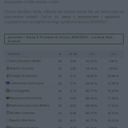
wiarygodne źródło wiedzy o lidze
Chcesz wiedzieć, kiedy odbędą się kolejne mecze lub jak zakończyły się
poprzednie kolejki? Zajrzyj do
sekcji z terminarzem i wynikami
-
znajdziesz tam szczegóły każdego spotkania sezonu 2020/2021.
Jarosław > Klasa A Przeworsk (sezon 2020/2021) - średnia ilość
bramek
DRUŻYNA
M
ŚR. BR
>2.5
<2.5
Iskra Cieszacin Wielki
26
5.46
92.31 %
7.69 %
Błękitni Grzęska
26
5.42
96.15 %
3.85 %
Promyk Urzejowice
26
5.23
76.92 %
23.08 %
Gorliczanka Gorliczyna
26
5.19
84.62 %
15.38 %
Zorza Jagiełła
26
5.15
80.77 %
19.23 %
Błyskawica Rożniatów
26
5.04
88.46 %
11.54 %
Alabaster Łopuszka Wielka
26
4.92
88.46 %
11.54 %
Wisełka Siennów
26
4.46
80.77 %
19.23 %
Błękitni Wierzbna
26
4.31
80.77 %
19.23 %
Błyskawica Rozbórz
26
4.27
92.31 %
7.69 %