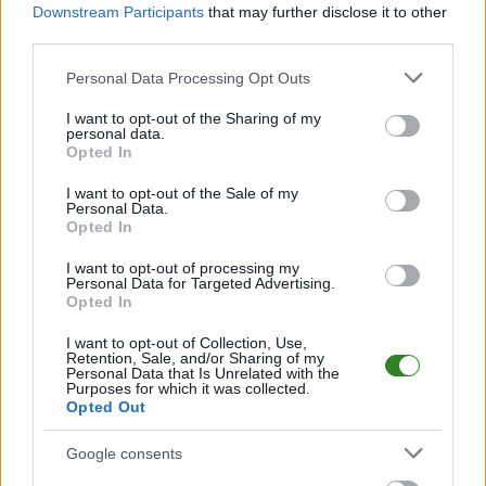
Downstream Participants
that may further disclose it to other
Krosno > Klasa A, gr. III
third parties.
Krosno > Klasa B, gr. I
Please note that this website/app uses one or more Google
Personal Data Processing Opt Outs
Krosno > Klasa B, gr. II
services and may gather and store information including but
Krosno > Klasa B, gr. III
not limited to your visit or usage behaviour. You may click to
I want to opt-out of the Sharing of my
personal data.
grant or deny consent to Google and its third-party tags to
Krosno > Klasa B, gr. IV
Opted In
use your data for below specified purposes in below Google
Krosno > Klasa B, gr. V
consent section.
I want to opt-out of the Sale of my
Personal Data.
Opted In
Podokręg Rzeszów
I want to opt-out of processing my
Personal Data for Targeted Advertising.
Rzeszów > Klasa Okręgowa
Opted In
Rzeszów > Klasa A, gr. I
I want to opt-out of Collection, Use,
Rzeszów > Klasa A, gr. II
Retention, Sale, and/or Sharing of my
Personal Data that Is Unrelated with the
Rzeszów > Klasa A, gr. III
Purposes for which it was collected.
Rzeszów > Klasa B, gr. I
Opted Out
Rzeszów > Klasa B, gr. II
Google consents
Rzeszów > Klasa B, gr. III