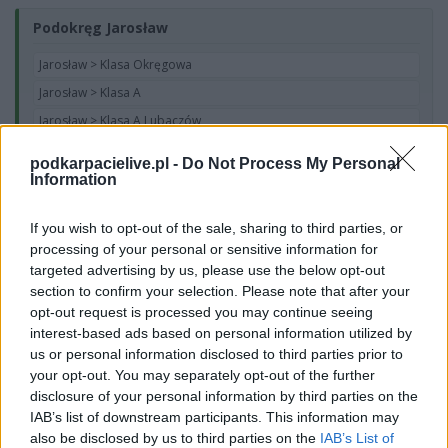
Podokręg Jarosław
Jarosław > Klasa Okręgowa
Jarosław > Klasa A
Jarosław > Klasa A Lubaczów
Jarosław > Klasa A Przemyśl
podkarpacielive.pl -
Do Not Process My Personal
Jarosław > Klasa A Przeworsk
Information
Jarosław > Klasa B
If you wish to opt-out of the sale, sharing to third parties, or
Jarosław > Klasa B Lubaczów
processing of your personal or sensitive information for
Jarosław > Klasa B Przemyśl
targeted advertising by us, please use the below opt-out
Jarosław > Klasa B Przeworsk
section to confirm your selection. Please note that after your
opt-out request is processed you may continue seeing
interest-based ads based on personal information utilized by
Podokręg Krosno
us or personal information disclosed to third parties prior to
your opt-out. You may separately opt-out of the further
Krosno > Klasa Okręgowa
disclosure of your personal information by third parties on the
Krosno > Klasa A, gr. I
IAB’s list of downstream participants. This information may
also be disclosed by us to third parties on the
IAB’s List of
Krosno > Klasa A, gr. II