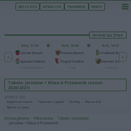
MECZE DZIŚ
WYNIKI LIVE
TRANSMISJE
NEWSY
WYNIKI NA ŻYWO
U
Dziś, 17:30
Dziś, 18:00
Dziś, 19:57
65
lonia Bydgoszcz
-
-
-
Górnik Strachocina
Polonia Bytom
Podlasie Biała Podlaska
‹
›
25
-
-
-
Igloopol Dębica
Pogoń Siedlce
Hetman Zamość
aliga
IV liga podkarpacka
I liga
III liga, gr. IV
Tabela: Jarosław > Klasa A Przeworsk (sezon
2020/2021)
ZOBACZ TEŻ:
Najbliższe mecze
Terminarz i wyniki
Strzelcy
Mecze dziś
Wyniki na żywo
Strona główna
Piłka nożna
Tabele / statystyki
Jarosław > Klasa A Przeworsk