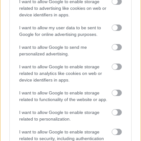
I want to allow Google to enable storage
Rzeszów > Klasa B, gr. IV
related to advertising like cookies on web or
Rzeszów > Klasa B, gr. V
device identifiers in apps.
Rzeszów > Klasa B, gr. VI
I want to allow my user data to be sent to
Rzeszów > Klasa B, gr. VII
Google for online advertising purposes.
I want to allow Google to send me
Podokręg Stalowa Wola
personalized advertising.
Stalowa Wola > Klasa Okręgowa
I want to allow Google to enable storage
Stalowa Wola > Klasa A, gr. I
related to analytics like cookies on web or
Stalowa Wola > Klasa A, gr. II
device identifiers in apps.
Stalowa Wola > Klasa B, gr. I
I want to allow Google to enable storage
Stalowa Wola > Klasa B, gr. II
related to functionality of the website or app.
Stalowa Wola > Klasa B, gr. III
I want to allow Google to enable storage
related to personalization.
Asseco Resovia
Developres Rzeszów
ITA TOOLS Stal Mielec
I want to allow Google to enable storage
|
|
|
Cellfast Wilki Krosno
Texom Stal Rzeszów
Stal Mielec
related to security, including authentication
|
|
|