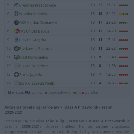
5
13
22
37-32
Cresovia Krzeczowice
6
13
18
24-21
Wisełka Siennów
7
13
17
29-26
GKS Majdan Sieniawski
8
13
13
24-29
PKS UNUM Babice
9
13
11
17-41
Błękitni Grzęska
10
13
11
22-33
Błyskawica Rozbórz
11
13
9
12-48
Piast Nowosielce
12
13
8
11-38
Błękitni Wierzbna
13
13
7
12-55
Zorza Jagiełła
14
13
4
14-63
Iskra Cieszacin Wielki
M
mecze,
Pkt
punkty ·
zwycięstwo
remis
porażka
Aktualna tabela ligi Jarosław > Klasa A Przeworsk - sezon
2020/2021
Interesuje Cię aktualna
tabela ligi Jarosław > Klasa A Przeworsk
w
sezonie
2020/2021
? Dobrze trafiłeś! Na tej stronie znajdziesz
kompleksowe zestawienie pozycji drużyn, liczby rozegranych meczów,