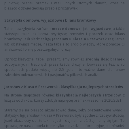
punktów, bilansu bramek i wielu innych istotnych danych, które na
bieżąco odzwierciedlają przebieg rozgrywek.
Statystyki domowe, wyjazdowe i bilans bramkowy
Tabela uwzględnia zarówno
mecze domowe
, jak i
wyjazdowe
, a także
statystyki takie jak liczba zwycięstw, remisów i porażek oraz bilans
bramkowy. Jeśli śledzisz ligę
Jarosław > Klasa A Przeworsk
regularnie
lub obstawiasz mecze, nasza tabela to źródło wiedzy, które pomoże Ci
analizować formę poszczególnych drużyn.
Oprócz klasycznej tabeli prezentujemy również
średnią ilość bramek
zdobywanych i traconych przez każdą drużynę. Dowiesz się też, w ilu
spotkaniach padało więcej niż 2.5 gola - to ważne dane dla fanów
zakładów bukmacherskich i pasjonatów piłkarskich analiz.
Jarosław > Klasa A Przeworsk - klasyfikacja najlepszych strzelców
Na stronie znajdziesz również
klasyfikację najlepszych strzelców
, z
listą zawodników, którzy zdobyli najwięcej bramek w sezonie 2020/2021.
Staramy się na bieżąco aktualizować dane, żeby prezentowane wyniki i
statystyki ligi Jarosław > Klasa A Przeworsk. były zgodne z rzeczywistością.
Jeżeli okazałoby się, że tak nie jest - daj nam znać. Zajmiemy się tym. To
sprawia, że nasza tabela to nie tylko narzędzie informacyjne, ale również