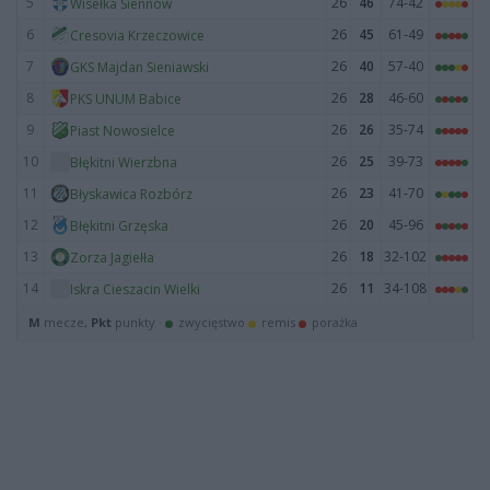
5
26
46
74-42
Wisełka Siennów
6
26
45
61-49
Cresovia Krzeczowice
7
26
40
57-40
GKS Majdan Sieniawski
8
26
28
46-60
PKS UNUM Babice
9
26
26
35-74
Piast Nowosielce
10
26
25
39-73
Błękitni Wierzbna
11
26
23
41-70
Błyskawica Rozbórz
12
26
20
45-96
Błękitni Grzęska
13
26
18
32-102
Zorza Jagiełła
14
26
11
34-108
Iskra Cieszacin Wielki
M
mecze,
Pkt
punkty ·
zwycięstwo
remis
porażka