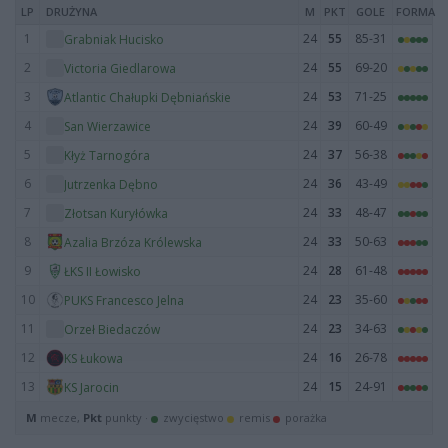
LP
DRUŻYNA
M
PKT
GOLE
FORMA
1
24
55
85-31
Grabniak Hucisko
2
24
55
69-20
Victoria Giedlarowa
3
24
53
71-25
Atlantic Chałupki Dębniańskie
4
24
39
60-49
San Wierzawice
5
24
37
56-38
Kłyż Tarnogóra
6
24
36
43-49
Jutrzenka Dębno
7
24
33
48-47
Złotsan Kuryłówka
8
24
33
50-63
Azalia Brzóza Królewska
9
24
28
61-48
ŁKS II Łowisko
10
24
23
35-60
PUKS Francesco Jelna
11
24
23
34-63
Orzeł Biedaczów
12
24
16
26-78
KS Łukowa
13
24
15
24-91
KS Jarocin
M
mecze,
Pkt
punkty ·
zwycięstwo
remis
porażka