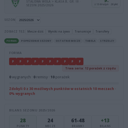
9.
STALOWA WOLA > KLASA B, GR. III ·
z 13 drużyn · 28 pkt
SEZON 2025/2026
SEZON
ZOBACZ TEŻ:
Mecze dziś
Wyniki na żywo
Transmisje
Transfery
FORMA
POPRZEDNIE SEZONY
OSTATNIE MECZE
TABELA
STRZELCY
FORMA
P
P
P
P
P
P
P
P
P
P
Trwa seria: 12 porażek z rzędu
0
wygranych ·
0
remisy ·
10
porażek
Zdobyli 0 z 30 możliwych punktów w ostatnich 10 meczach ·
0% wygranych
BILANS SEZONU 2025/2026
28
24
61-48
+13
PUNKTY
MECZE
BRAMKI
BILANS