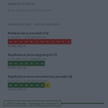
NAJBLIŻSZE MECZE
Brak zaplanowanych meczów.
SERIE MECZOWE · SEZON 2025/2026
Bieżąca seria porażek (12)
21.03.2026 - 13.06.2026 (84 dni)
P
P
P
P
P
P
P
P
P
P
P
P
POKAŻ MECZE
Najdłuższa seria wygranych (7)
07.09.2025 - 02.11.2025 (56 dni)
W
W
W
W
W
W
W
POKAŻ MECZE
Najdłuższa seria meczów bez porażki (8)
07.09.2025 - 21.03.2026 (195 dni)
W
W
W
W
W
W
W
R
POKAŻ MECZE
ŁKS II Łowisko - występy w sezonach