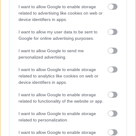
13
12
6
10-50
KS Jarocin
I want to allow Google to enable storage
related to advertising like cookies on web or
M
mecze,
Pkt
punkty ·
zwycięstwo
remis
porażka
device identifiers in apps.
ŁKS II Łowisko - strzelcy bramek
I want to allow my user data to be sent to
Google for online advertising purposes.
LP.
PIŁKARZ
BRAMKI
1
I want to allow Google to send me
Filip Szpunar
28
personalized advertising.
2
Dominik Oreńczuk
9
I want to allow Google to enable storage
3
Sebastian Wilk
7
related to analytics like cookies on web or
device identifiers in apps.
4
Paweł Herkt
6
5
Marek Olko
6
I want to allow Google to enable storage
related to functionality of the website or app.
ZOBACZ WIĘCEJ (10)
I want to allow Google to enable storage
related to personalization.
Asseco Resovia
Developres Rzeszów
ITA TOOLS Stal Mielec
I want to allow Google to enable storage
|
|
|