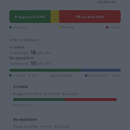
BRAMKOWY
9
14
wygranych (38%)
porażek (58%)
Wygrane
Remisy
Porażki
DOM VS WYJAZD
U siebie
18
12 meczów ·
pkt
(64%)
Na wyjeździe
10
12 meczów ·
pkt
(36%)
U siebie · 18 pkt
Łącznie 28 pkt
Na wyjeździe · 10 pkt
U siebie
6
wygranych (50%) ·
0
remisów ·
6
porażek
Bramki 37-22
Na wyjeździe
3
wygrane (25%) ·
1
remis ·
8
porażek