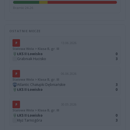
Bramki 24-26
OSTATNIE MECZE
P
13.06.2026
Stalowa Wola > Klasa B, gr. III
ŁKS II Łowisko
0
Grabniak Hucisko
3
P
06.06.2026
Stalowa Wola > Klasa B, gr. III
Atlantic Chałupki Dębniańskie
3
ŁKS II Łowisko
0
P
30.05.2026
Stalowa Wola > Klasa B, gr. III
ŁKS II Łowisko
0
Kłyż Tarnogóra
3