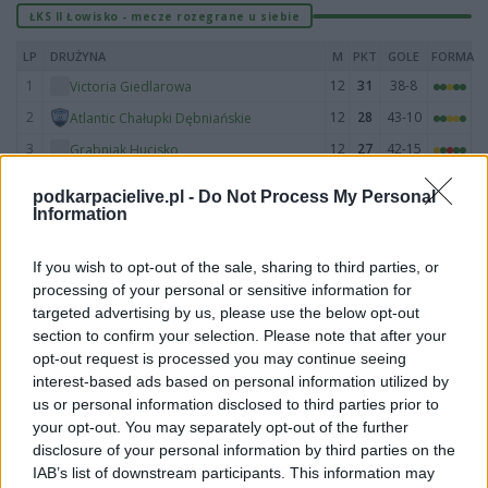
ŁKS II Łowisko - mecze rozegrane u siebie
LP
DRUŻYNA
M
PKT
GOLE
FORMA
1
12
31
38-8
Victoria Giedlarowa
2
12
28
43-10
Atlantic Chałupki Dębniańskie
3
12
27
42-15
Grabniak Hucisko
4
12
23
34-18
San Wierzawice
podkarpacielive.pl -
Do Not Process My Personal
5
12
23
24-20
Azalia Brzóza Królewska
Information
6
12
22
27-17
Jutrzenka Dębno
If you wish to opt-out of the sale, sharing to third parties, or
7
12
20
26-16
Kłyż Tarnogóra
processing of your personal or sensitive information for
8
12
18
37-22
ŁKS II Łowisko
targeted advertising by us, please use the below opt-out
section to confirm your selection. Please note that after your
9
12
18
32-28
Złotsan Kuryłówka
opt-out request is processed you may continue seeing
10
12
17
22-22
PUKS Francesco Jelna
interest-based ads based on personal information utilized by
11
12
10
13-37
Orzeł Biedaczów
us or personal information disclosed to third parties prior to
your opt-out. You may separately opt-out of the further
12
12
9
14-41
KS Jarocin
disclosure of your personal information by third parties on the
13
12
4
14-42
KS Łukowa
IAB’s list of downstream participants. This information may