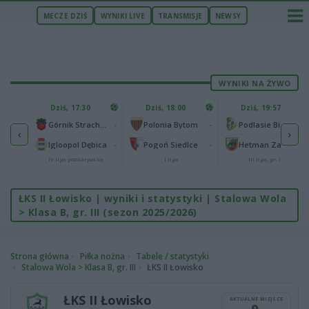
MECZE DZIŚ
WYNIKI LIVE
TRANSMISJE
NEWSY
WYNIKI NA ŻYWO
U
Dziś, 17:30
Dziś, 18:00
Dziś, 19:57
65
lonia Bydgoszcz
-
-
-
Górnik Strachocina
Polonia Bytom
Podlasie Biała Podlaska
‹
›
25
-
-
-
Igloopol Dębica
Pogoń Siedlce
Hetman Zamość
aliga
IV liga podkarpacka
I liga
III liga, gr. IV
ŁKS II Łowisko | wyniki i statystyki | Stalowa Wola
> Klasa B, gr. III (sezon 2025/2026)
Strona główna
Piłka nożna
Tabele / statystyki
Stalowa Wola > Klasa B, gr. III
ŁKS II Łowisko
ŁKS II Łowisko
AKTUALNE MIEJSCE