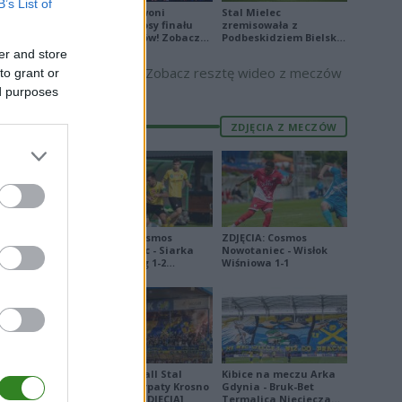
B’s List of
0
Biało-Czerwoni
Stal Mielec
odwrócili losy finału
zremisowała z
5
Ligi Narodów! Zobacz
Podbeskidziem Bielsko-
skrót
Biała. Zobacz skrót
er and store
9
Zobacz resztę wideo z meczów
to grant or
8
ed purposes
9
ZDJĘCIA Z MECZÓW
7
3
8
0
ZDJĘCIA: Cosmos
ZDJĘCIA: Cosmos
Nowotaniec - Siarka
Nowotaniec - Wisłok
3
Tarnobrzeg 1-2
Wiśniowa 1-1
[PUCHAR POLSKI]
8
1
Derby Ekoball Stal
Kibice na meczu Arka
Sanok - Karpaty Krosno
Gdynia - Bruk-Bet
na remis [ZDJĘCIA]
Termalica Nieciecza