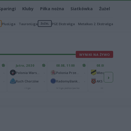
Sparingi
Kluby
Piłka nożna
Siatkówka
Żużel
PlusLiga
TauronLiga
ŻUŻEL
PGE Ekstraliga
Metalkas 2. Ekstraliga
WYNIKI NA ŻYWO
Jutro, 20:30
08.08, 11:00
08.08, 12:00
-
-
-
-
Polonia Warszawa
Polonia Przemyśl
Wieczysta II Kraków
›
-
-
-
-
Ruch Chorzów
Radomyślanka Radomyśl Wielki
AKS Busko-Zdrój
I liga
IV liga podkarpacka
III liga, gr. IV