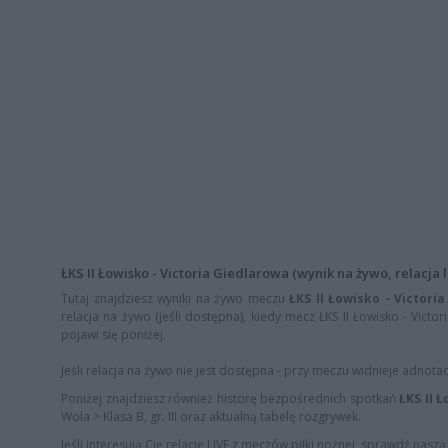
ŁKS II Łowisko - Victoria Giedlarowa (wynik na żywo, relacja l
Tutaj znajdziesz wyniki na żywo meczu
ŁKS II Łowisko - Victori
relacja na żywo (jeśli dostępna), kiedy mecz ŁKS II Łowisko - Victo
pojawi się poniżej.
Jeśli relacja na żywo nie jest dostępna - przy meczu widnieje adnota
Poniżej znajdziesz również historę bezpośrednich spotkań
ŁKS II 
Wola > Klasa B, gr. III oraz aktualną tabelę rozgrywek.
Jeśli interesują Cię relacje LIVE z meczów piłki nożnej, sprawdź nasz