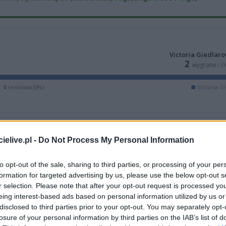
Victoria Giedlar
2
wygrane
(10
0
remisów (0%)
Victoria G
elive.pl -
Do Not Process My Personal Information
to opt-out of the sale, sharing to third parties, or processing of your per
formation for targeted advertising by us, please use the below opt-out s
r selection. Please note that after your opt-out request is processed y
eing interest-based ads based on personal information utilized by us or
M
PKT
Z
R
P
GOL
disclosed to third parties prior to your opt-out. You may separately opt-
24
55
17
4
3
85-3
losure of your personal information by third parties on the IAB’s list of