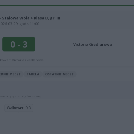
- Stalowa Wola > Klasa B, gr. III
2026-03-29, godz. 11:00
0
-
3
Victoria Giedlarowa
kower: Victoria Giedlarowa
EDNIE MECZE
TABELA
OSTATNIE MECZE
warza ryzyko straty finansowej.
Walkower: 0-3