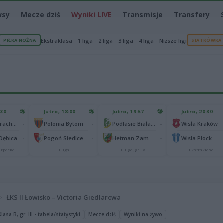
wsy
Mecze dziś
Wyniki LIVE
Transmisje
Transfery
PIŁKA NOŻNA
Ekstraklasa
1 liga
2 liga
3 liga
4 liga
Niższe ligi
SIATKÓWKA
:30
Jutro, 18:00
Jutro, 19:57
Jutro, 20:30
-
-
-
Górnik Strachocina
Polonia Bytom
Podlasie Biała Podlaska
Wisła Kraków
-
-
-
 Dębica
Pogoń Siedlce
Hetman Zamość
Wisła Płock
karpacka
I liga
III liga, gr. IV
Ekstraklasa
ŁKS II Łowisko – Victoria Giedlarowa
asa B, gr. III - tabela/statystyki
Mecze dziś
Wyniki na żywo