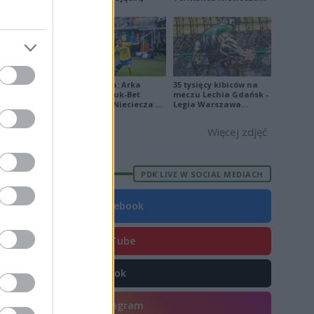
[ZDJĘCIA]
E
FORMA
8
0
5
Ekstraklasa: Arka
35 tysięcy kibiców na
Gdynia - Bruk-Bet
meczu Lechia Gdańsk -
8
Termalica Nieciecza 2-
Legia Warszawa
3 [ZDJĘCIA]
[OPRAWA, ZDJĘCIA]
0
Więcej zdjęć
7
6
PDK LIVE W SOCIAL MEDIACH
2
Facebook
8
2
YouTube
7
TikTok
1
2
Instagram