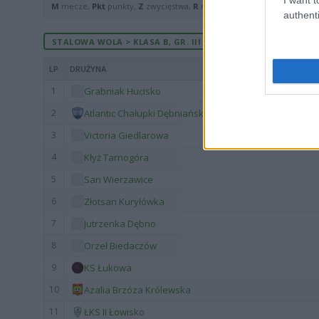
M
mecze,
Pkt
punkty,
Z
zwycięstwa,
R
remisy,
P
porażki ·
zwycięst
authenti
STALOWA WOLA > KLASA B, GR. III - MECZE ROZEGRANE NA W
LP
DRUŻYNA
1
Grabniak Hucisko
2
Atlantic Chałupki Dębniańskie
3
Victoria Giedlarowa
4
Kłyż Tarnogóra
5
San Wierzawice
6
Złotsan Kuryłówka
7
Jutrzenka Dębno
8
Orzeł Biedaczów
9
KS Łukowa
10
Azalia Brzóza Królewska
11
ŁKS II Łowisko