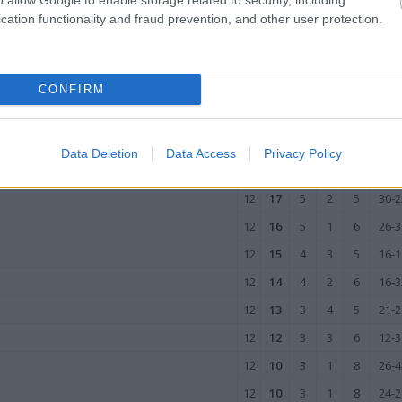
wo
remis
porażka
cation functionality and fraud prevention, and other user protection.
YJEŹDZIE
M
PKT
Z
R
P
GOL
CONFIRM
12
28
9
1
2
43-1
12
25
8
1
3
28-1
Data Deletion
Data Access
Privacy Policy
12
24
7
3
2
31-1
12
17
5
2
5
30-2
12
16
5
1
6
26-3
12
15
4
3
5
16-1
12
14
4
2
6
16-3
12
13
3
4
5
21-2
12
12
3
3
6
12-3
12
10
3
1
8
26-4
12
10
3
1
8
24-2