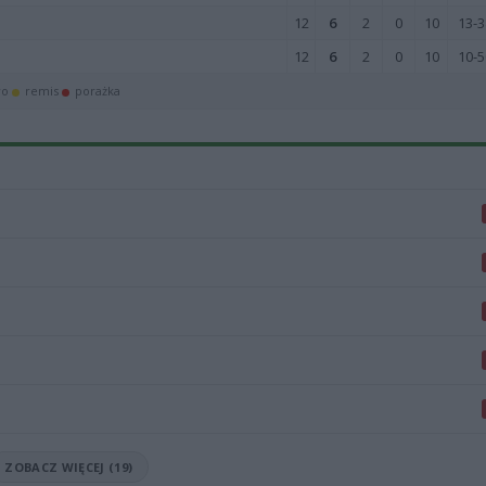
12
6
2
0
10
13-3
12
6
2
0
10
10-5
wo
remis
porażka
ZOBACZ WIĘCEJ (19)