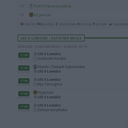
12
PUKS Francesco Jelna
13
KS Jarocin
M
mecze,
Pkt
punkty,
Z
zwycięstwa,
R
remisy,
P
porażki ·
zwycięst
ŁKS II ŁOWISKO - OSTATNIE MECZE
2025/2026 · STALOWA WOLA > KLASA B, GR. III
ŁKS II Łowisko
17:00
Grabniak Hucisko
13.06.2026
Atlantic Chałupki Dębniańskie
17:00
ŁKS II Łowisko
06.06.2026
ŁKS II Łowisko
17:00
Kłyż Tarnogóra
30.05.2026
KS Jarocin
17:00
ŁKS II Łowisko
23.05.2026
ŁKS II Łowisko
17:00
Złotsan Kuryłówka
16.05.2026