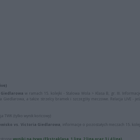
ive)
a Giedlarowa
w ramach 15. kolejki - Stalowa Wola > Klasa B, gr. III. Informa
ria Giedlarowa, a także strzelcy bramek i szczegóły meczowe. Relacja LIVE - je
cja TWK (tylko wynik końcowy)
Łowisko vs. Victoria Giedlarowa
, informacje o pozostałych meczach 15. kolej
ą stronę
wyniki na żywo (Ekstraklasa, 1 liga, 2 liga oraz 3 i 4 liga)
.