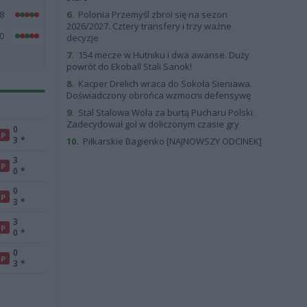
8
6.
Polonia Przemyśl zbroi się na sezon
2026/2027. Cztery transfery i trzy ważne
0
decyzje
7.
154 mecze w Hutniku i dwa awanse. Duży
powrót do Ekoball Stali Sanok!
8.
Kacper Drelich wraca do Sokoła Sieniawa.
Doświadczony obrońca wzmocni defensywę
9.
Stal Stalowa Wola za burtą Pucharu Polski.
Zadecydował gol w doliczonym czasie gry
0
P
3
*
10.
Piłkarskie Bagienko [NAJNOWSZY ODCINEK]
3
P
0
*
0
P
3
*
3
P
0
*
0
P
3
*