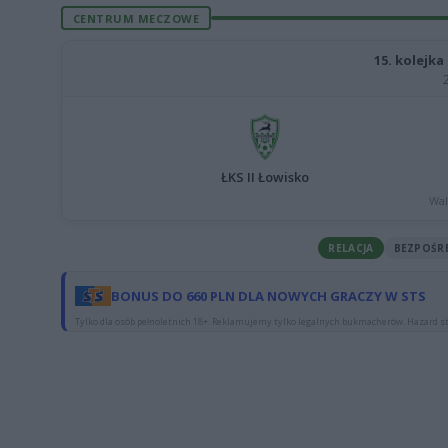
CENTRUM MECZOWE
15. kolejka 
ŁKS II Łowisko
Wal
RELACJA
BEZPOŚR
BONUS DO 660 PLN DLA NOWYCH GRACZY W STS
Tylko dla osób pełnoletnich 18+. Reklamujemy tylko legalnych bukmacherów. Hazard st