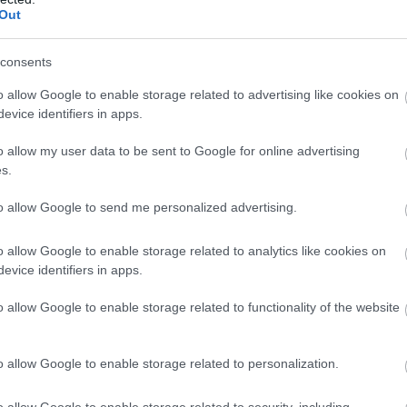
Out
M
PKT
Z
R
P
GOL
12
31
10
1
1
38-
consents
12
28
8
4
0
43-1
o allow Google to enable storage related to advertising like cookies on
12
27
8
3
1
42-1
evice identifiers in apps.
12
23
7
2
3
34-1
o allow my user data to be sent to Google for online advertising
12
23
7
2
3
24-2
s.
12
22
7
1
4
27-1
to allow Google to send me personalized advertising.
12
20
6
2
4
26-1
12
18
6
0
6
37-2
o allow Google to enable storage related to analytics like cookies on
evice identifiers in apps.
12
18
6
0
6
32-2
12
17
5
2
5
22-2
o allow Google to enable storage related to functionality of the website
12
10
2
4
6
13-3
12
9
3
0
9
14-4
o allow Google to enable storage related to personalization.
12
4
1
1
10
14-4
o allow Google to enable storage related to security, including