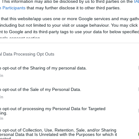
. This information may also be disclosed by us to third parties on the
IA
24
55
17
4
3
69-2
Participants
that may further disclose it to other third parties.
24
53
16
5
3
71-2
 that this website/app uses one or more Google services and may gath
24
39
12
3
9
60-4
including but not limited to your visit or usage behaviour. You may click 
24
37
11
4
9
56-3
 to Google and its third-party tags to use your data for below specifi
ogle consent section.
24
36
11
3
10
43-4
24
33
10
3
11
48-4
l Data Processing Opt Outs
24
33
10
3
11
50-6
o opt-out of the Sharing of my personal data.
24
28
9
1
14
61-4
In
24
23
7
2
15
35-6
24
23
5
8
11
34-6
o opt-out of the Sale of my Personal Data.
In
24
16
4
4
16
26-7
24
15
5
0
19
24-9
to opt-out of processing my Personal Data for Targeted
ing.
In
wo
remis
porażka
o opt-out of Collection, Use, Retention, Sale, and/or Sharing
BIE
ersonal Data that Is Unrelated with the Purposes for which it
lected.