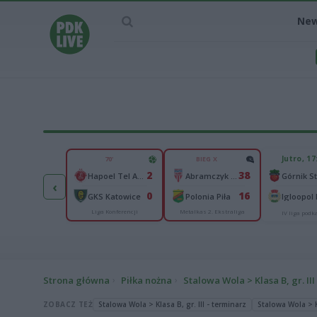
Ne
IEC MECZU
Jutro, 17
70'
BIEG X
0
2
38
Raków Częstochowa
Hapoel Tel Awiw
Abramczyk Polonia Bydgoszcz
‹
0
0
16
mmarby IF
GKS Katowice
Polonia Piła
Igloopol
Liga Konferencji
Metalkas 2. Ekstraliga
ga Konferencji
IV liga pod
Strona główna
Piłka nożna
Stalowa Wola > Klasa B, gr. III
ZOBACZ TEŻ
Stalowa Wola > Klasa B, gr. III - terminarz
Stalowa Wola > Kl