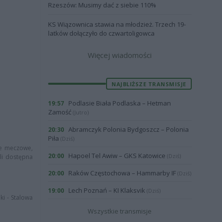
Rzeszów: Musimy dać z siebie 110%
KS Wiązownica stawia na młodzież. Trzech 19-
latków dołączyło do czwartoligowca
Więcej wiadomości
NAJBLIŻSZE TRANSMISJE
Podlasie Biała Podlaska – Hetman
19:57
Zamość
(Jutro)
Abramczyk Polonia Bydgoszcz – Polonia
20:30
Piła
(Dziś)
cje meczowe,
Hapoel Tel Awiw – GKS Katowice
20:00
(Dziś)
śli dostępna
Raków Częstochowa – Hammarby IF
20:00
(Dziś)
Lech Poznań – KI Klaksvik
19:00
(Dziś)
ki - Stalowa
Wszystkie transmisje