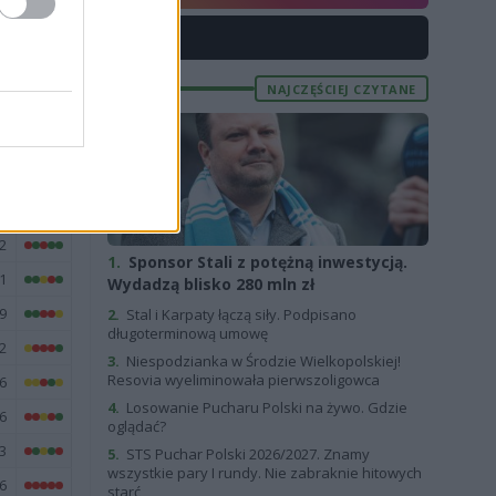
X
NAJCZĘŚCIEJ CZYTANE
E
FORMA
6
5
2
2
1.
Sponsor Stali z potężną inwestycją.
1
Wydadzą blisko 280 mln zł
9
2.
Stal i Karpaty łączą siły. Podpisano
długoterminową umowę
2
3.
Niespodzianka w Środzie Wielkopolskiej!
Resovia wyeliminowała pierwszoligowca
6
4.
Losowanie Pucharu Polski na żywo. Gdzie
6
oglądać?
3
5.
STS Puchar Polski 2026/2027. Znamy
wszystkie pary I rundy. Nie zabraknie hitowych
6
starć