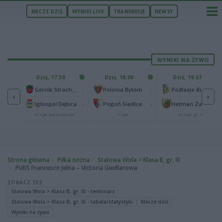
MECZE DZIŚ
WYNIKI LIVE
TRANSMISJE
NEWSY
WYNIKI NA ŻYWO
U
Dziś, 17:30
Dziś, 18:00
Dziś, 19:57
65
lonia Bydgoszcz
-
-
-
Górnik Strachocina
Polonia Bytom
Podlasie Biała Podlaska
‹
›
25
-
-
-
Igloopol Dębica
Pogoń Siedlce
Hetman Zamość
aliga
IV liga podkarpacka
I liga
III liga, gr. IV
Strona główna
Piłka nożna
Stalowa Wola > Klasa B, gr. III
PUKS Francesco Jelna – Victoria Giedlarowa
ZOBACZ TEŻ
Stalowa Wola > Klasa B, gr. III - terminarz
Stalowa Wola > Klasa B, gr. III - tabela/statystyki
Mecze dziś
Wyniki na żywo