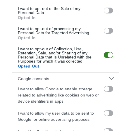
PodkarpacieLive.pl to największa baza
meczów lokalnych drużyn
use your data for below specified purposes in below Google
piłkarskich
w województwie. Sprawdź nasze relacje, śledź ulubioną ligę i
consent section.
I want to opt-out of the Sale of my
bądź na bieżąco z wydarzeniami z boisk!
Personal Data.
Opted In
Analiza przed meczem: PUKS Francesco Jelna vs Victoria
Giedlarowa
I want to opt-out of processing my
Mecz
PUKS Francesco Jelna - Victoria Giedlarowa
Personal Data for Targeted Advertising.
odbędzie się w
Opted In
ramach 9. kolejki - Stalowa Wola > Klasa B, gr. III. Spotkanie zostanie
rozegrane w dniu 05 października 2025. Początek meczu o godz. 16:00.
I want to opt-out of Collection, Use,
PUKS Francesco Jelna
przystępuje do tego spotkania w roli
Retention, Sale, and/or Sharing of my
gospodarza. Jak drużyna radzi sobie w sezonie 2025/2026 rozgrywek
Personal Data that Is Unrelated with the
Purposes for which it was collected.
Stalowa Wola > Klasa B, gr. III przed własną publicznością? Na tej stronie
Opted Out
możecie zobaczyć tabelę uwzględniającą tylko mecze u siebie. W tabeli
biorącej pod uwagę tylko mecze wyjazdowe możecie natomiast
sprawdzić jak spisuje się klub
Victoria Giedlarowa
.
Google consents
Stalowa Wola > Klasa B, gr. III - sytuacja w tabeli
I want to allow Google to enable storage
Przed meczami 9. kolejki - Stalowa Wola > Klasa B, gr. III gospodarze
related to advertising like cookies on web or
(PUKS Francesco Jelna) zajmują
12. miejsce
w tabeli. Goście (Victoria
device identifiers in apps.
Giedlarowa) plasują się na
3. miejscu.
I want to allow my user data to be sent to
Poniżej znajdziesz także ostatnie mecze obu drużyn oraz statystyki
bramkowe.
Google for online advertising purposes.
PUKS Francesco Jelna vs. Victoria Giedlarowa - relacja, wynik na