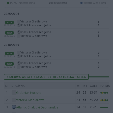
PUKS Francesco Jelna
0
remisów (0%)
Victoria Giedlarowa
2025/2026
Victoria Giedlarowa
3
17:00
PUKS Francesco Jelna
1
16.05.2026
PUKS Francesco Jelna
2
16:00
5
Victoria Giedlarowa
05.10.2025
2018/2019
Victoria Giedlarowa
0
16:30
PUKS Francesco Jelna
2
01.05.2019
PUKS Francesco Jelna
1
13:00
0
Victoria Giedlarowa
09.09.2018
STALOWA WOLA > KLASA B, GR. III - AKTUALNA TABELA
LP
DRUŻYNA
M
PKT
GOLE
FORMA
1
24
55
85-31
Grabniak Hucisko
2
24
55
69-20
Victoria Giedlarowa
3
24
53
71-25
Atlantic Chałupki Dębniańskie