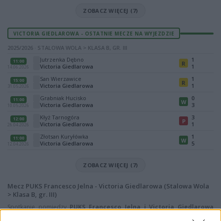
ZOBACZ WIĘCEJ (7)
VICTORIA GIEDLAROWA - OSTATNIE MECZE NA WYJEZDZIE
2025/2026 · STALOWA WOLA > KLASA B, GR. III
Jutrzenka Dębno
1
11:00
R
Victoria Giedlarowa
1
14.06.2026
San Wierzawice
1
15:00
R
Victoria Giedlarowa
1
31.05.2026
Grabniak Hucisko
0
11:00
W
Victoria Giedlarowa
3
10.05.2026
Kłyż Tarnogóra
3
12:00
P
Victoria Giedlarowa
1
26.04.2026
Złotsan Kuryłówka
1
11:00
W
Victoria Giedlarowa
5
12.04.2026
ZOBACZ WIĘCEJ (7)
Mecz PUKS Francesco Jelna - Victoria Giedlarowa (Stalowa Wola
> Klasa B, gr. III)
Spotkanie pomiędzy
PUKS Francesco Jelna i Victoria Giedlarowa
rozegrane zostanie w ramach Stalowa Wola > Klasa B, gr. III (9. kolejki -