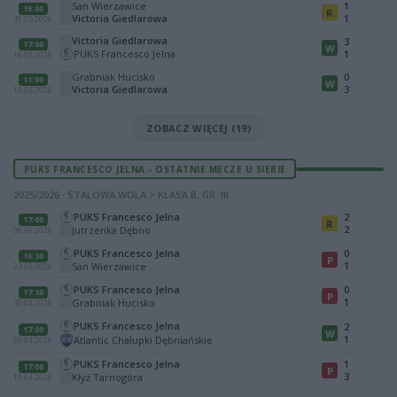
San Wierzawice
1
15:00
R
Victoria Giedlarowa
1
31.05.2026
Victoria Giedlarowa
3
17:00
W
PUKS Francesco Jelna
1
16.05.2026
Grabniak Hucisko
0
11:00
W
Victoria Giedlarowa
3
10.05.2026
ZOBACZ WIĘCEJ (19)
PUKS FRANCESCO JELNA - OSTATNIE MECZE U SIEBIE
2025/2026 · STALOWA WOLA > KLASA B, GR. III
PUKS Francesco Jelna
2
17:00
R
2
Jutrzenka Dębno
06.06.2026
PUKS Francesco Jelna
0
16:30
P
1
San Wierzawice
23.05.2026
PUKS Francesco Jelna
0
17:30
P
1
Grabniak Hucisko
30.04.2026
PUKS Francesco Jelna
2
17:00
W
1
Atlantic Chałupki Dębniańskie
26.04.2026
PUKS Francesco Jelna
1
17:00
P
3
Kłyż Tarnogóra
18.04.2026