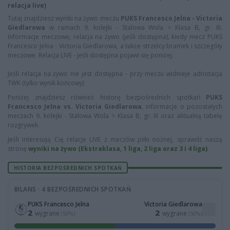
relacja live)
Tutaj znajdziesz wyniki na żywo meczu
PUKS Francesco Jelna - Victoria
Giedlarowa
w ramach 9. kolejki - Stalowa Wola > Klasa B, gr. III.
Informacje meczowe, relacja na żywo (jeśli dostępna), kiedy mecz PUKS
Francesco Jelna - Victoria Giedlarowa, a także strzelcy bramek i szczegóły
meczowe. Relacja LIVE - jeśli dostępna pojawi się poniżej.
Jeśli relacja na żywo nie jest dostępna - przy meczu widnieje adnotacja
TWK (tylko wynik końcowy)
Poniżej znajdziesz również historę bezpośrednich spotkań
PUKS
Francesco Jelna vs. Victoria Giedlarowa
, informacje o pozostałych
meczach 9. kolejki - Stalowa Wola > Klasa B, gr. III oraz aktualną tabelę
rozgrywek.
Jeśli interesują Cię relacje LIVE z meczów piłki nożnej, sprawdź naszą
stronę
wyniki na żywo (Ekstraklasa, 1 liga, 2 liga oraz 3 i 4 liga)
.
HISTORIA BEZPOŚREDNICH SPOTKAŃ
BILANS · 4 BEZPOŚREDNICH SPOTKAŃ
PUKS Francesco Jelna
Victoria Giedlarowa
2
2
wygrane
wygrane
(50%)
(50%)