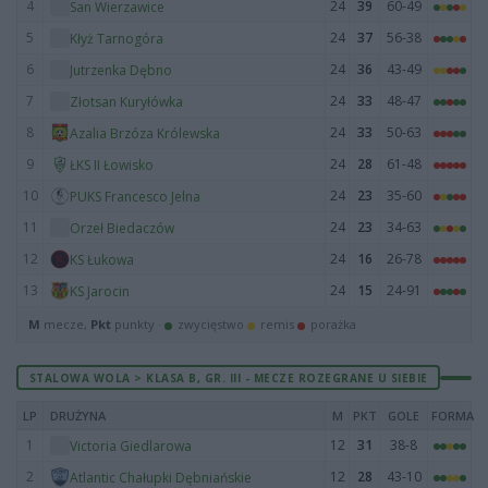
4
24
39
60-49
San Wierzawice
5
24
37
56-38
Kłyż Tarnogóra
6
24
36
43-49
Jutrzenka Dębno
7
24
33
48-47
Złotsan Kuryłówka
8
24
33
50-63
Azalia Brzóza Królewska
9
24
28
61-48
ŁKS II Łowisko
10
24
23
35-60
PUKS Francesco Jelna
11
24
23
34-63
Orzeł Biedaczów
12
24
16
26-78
KS Łukowa
13
24
15
24-91
KS Jarocin
M
mecze,
Pkt
punkty ·
zwycięstwo
remis
porażka
STALOWA WOLA > KLASA B, GR. III - MECZE ROZEGRANE U SIEBIE
LP
DRUŻYNA
M
PKT
GOLE
FORMA
1
12
31
38-8
Victoria Giedlarowa
2
12
28
43-10
Atlantic Chałupki Dębniańskie