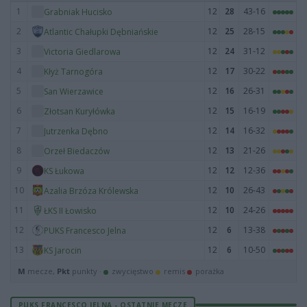
1
12
28
43-16
Grabniak Hucisko
2
12
25
28-15
Atlantic Chałupki Dębniańskie
3
12
24
31-12
Victoria Giedlarowa
4
12
17
30-22
Kłyż Tarnogóra
5
12
16
26-31
San Wierzawice
6
12
15
16-19
Złotsan Kuryłówka
7
12
14
16-32
Jutrzenka Dębno
8
12
13
21-26
Orzeł Biedaczów
9
12
12
12-36
KS Łukowa
10
12
10
26-43
Azalia Brzóza Królewska
11
12
10
24-26
ŁKS II Łowisko
12
12
6
13-38
PUKS Francesco Jelna
13
12
6
10-50
KS Jarocin
M
mecze,
Pkt
punkty ·
zwycięstwo
remis
porażka
PUKS FRANCESCO JELNA - OSTATNIE MECZE