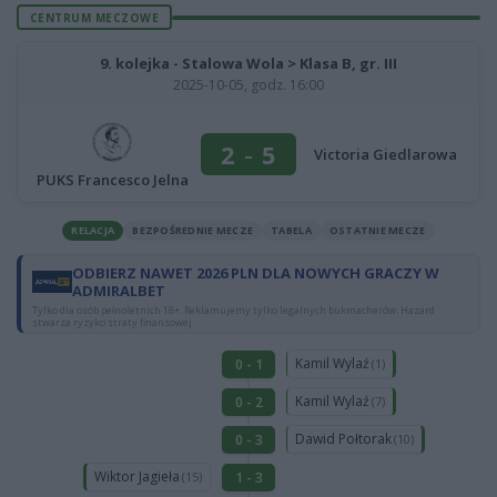
CENTRUM MECZOWE
9. kolejka - Stalowa Wola > Klasa B, gr. III
2025-10-05, godz. 16:00
2
-
5
Victoria Giedlarowa
PUKS Francesco Jelna
RELACJA
BEZPOŚREDNIE MECZE
TABELA
OSTATNIE MECZE
ODBIERZ NAWET 2026 PLN DLA NOWYCH GRACZY W
ADMIRALBET
Tylko dla osób pełnoletnich 18+. Reklamujemy tylko legalnych bukmacherów. Hazard
stwarza ryzyko straty finansowej.
Kamil Wylaź
0 - 1
(1)
Kamil Wylaź
0 - 2
(7)
Dawid Połtorak
0 - 3
(10)
Wiktor Jagieła
1 - 3
(15)