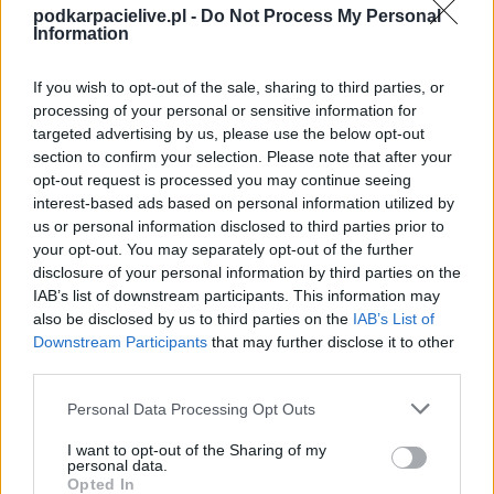
Stalowa Wola > Klasa B, gr. III).
podkarpacielive.pl -
Do Not Process My Personal
Information
Na stronie
PodkarpacieLive.pl
znajdziesz
wynik meczu, strzelców
bramek, kartki, składy, statystyki i informacje o przebiegu
spotkania
. To kompletne źródło danych dla kibiców i pasjonatów
If you wish to opt-out of the sale, sharing to third parties, or
lokalnej piłki nożnej. Jeżeli aktualnie nie widzisz tutaj danych z pewnością
processing of your personal or sensitive information for
pracujemy nad tym żeby je uzupełnić.
targeted advertising by us, please use the below opt-out
Wynik meczu PUKS Francesco Jelna vs Victoria Giedlarowa
section to confirm your selection. Please note that after your
opt-out request is processed you may continue seeing
Po zakończeniu spotkania automatycznie publikujemy
oficjalny wynik
spotkania
interest-based ads based on personal information utilized by
, a także dane meczowe, jeśli są dostępne.
us or personal information disclosed to third parties prior to
Pełny harmonogram rozgrywek dostępny jest tutaj:
Stalowa Wola >
your opt-out. You may separately opt-out of the further
Klasa B, gr. III - terminarz
.
disclosure of your personal information by third parties on the
Informacje o składach i strzelcach
IAB’s list of downstream participants. This information may
W miarę dostępności danych, publikujemy
also be disclosed by us to third parties on the
składy wyjściowe,
IAB’s List of
rezerwowych, zmiany oraz listę strzelców bramek
. Informacje te
Downstream Participants
that may further disclose it to other
aktualizujemy zależnie od poziomu ligi i dostępnych źródeł.
third parties.
Śledź mecze swojej drużyny
Please note that this website/app uses one or more Google
Personal Data Processing Opt Outs
Jeśli jesteś kibicem klubu PUKS Francesco Jelna lub Victoria Giedlarowa -
services and may gather and store information including but
zaglądaj tutaj częściej. Nasz serwis regularnie dostarcza informacje o
not limited to your visit or usage behaviour. You may click to
I want to opt-out of the Sharing of my
terminach meczów, wynikach, transferach i newsach klubowych
.
personal data.
grant or deny consent to Google and its third-party tags to
Opted In