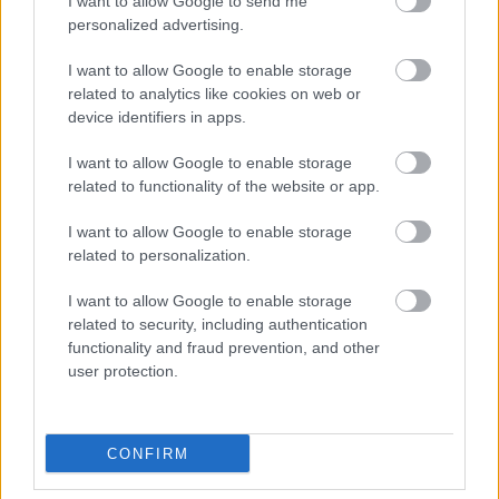
I want to allow Google to send me
żywo, transmisja
personalized advertising.
Wynik meczu PUKS Francesco Jelna - Victoria Giedlarowa znajdziesz na
naszej stronie zaraz po jego zakończeniu. Jeżeli szukasz informacji
I want to allow Google to enable storage
meczowych, zajrzyj tutaj:
PUKS Francesco Jelna vs. Victoria
related to analytics like cookies on web or
Giedlarowa - wynik, składy, strzelcy
device identifiers in apps.
Jeżeli w internecie lub TV dostępna jest
transmisja na żywo z meczu
PUKS Francesco Jelna vs. Victoria Giedlarowa
albo innych spotkań
I want to allow Google to enable storage
Stalowa Wola > Klasa B, gr. III na pewno znajdziesz takie informacje na
related to functionality of the website or app.
naszym portalu. Możliwe jednak, że nigdzie nie pojawi się stream online z
tego pojedynku. Śledź portal podkarpacieLIVE.pl i bądź na bieżąco.
I want to allow Google to enable storage
related to personalization.
Asseco Resovia
Developres Rzeszów
ITA TOOLS Stal Mielec
I want to allow Google to enable storage
|
|
|
Cellfast Wilki Krosno
Texom Stal Rzeszów
Stal Mielec
related to security, including authentication
|
|
|
Motor Lublin
functionality and fraud prevention, and other
Stal Rzeszów
Stal Stalowa Wola
Wisła Kraków
|
|
|
|
user protection.
Resovia
Wieczysta Kraków
Sandecja Nowy Sącz
|
|
|
Siarka Tarnobrzeg
Wisłoka Dębica
4 liga podkarpacka
|
|
|
JKS Jarosław
Karpaty Krosno
|
CONFIRM
Mecze dziś
Wyniki LIVE
Transmisje
O nas
Kontakt
|
|
|
|
|