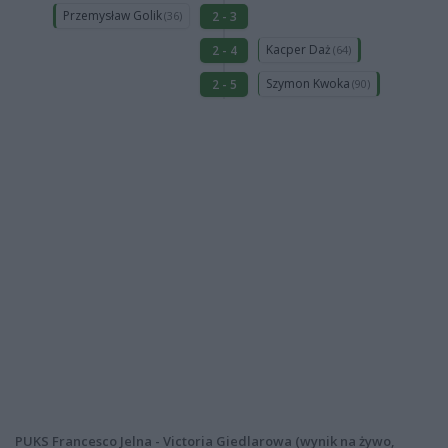
Przemysław Golik
2 - 3
(36)
Kacper Daż
2 - 4
(64)
Szymon Kwoka
2 - 5
(90)
PUKS Francesco Jelna - Victoria Giedlarowa (wynik na żywo,