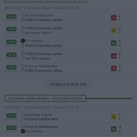
2025/2026 · STALOWA WOLA > KLASA B, GR. III
Orzeł Biedaczów
2
16:30
P
PUKS Francesco Jelna
1
13.06.2026
PUKS Francesco Jelna
2
17:00
R
2
Jutrzenka Dębno
06.06.2026
KS Łukowa
0
17:00
W
3
PUKS Francesco Jelna
30.05.2026
PUKS Francesco Jelna
0
16:30
P
1
San Wierzawice
23.05.2026
Victoria Giedlarowa
3
17:00
P
PUKS Francesco Jelna
1
16.05.2026
ZOBACZ WIĘCEJ (19)
VICTORIA GIEDLAROWA - OSTATNIE MECZE
2025/2026 · STALOWA WOLA > KLASA B, GR. III
Jutrzenka Dębno
1
11:00
R
Victoria Giedlarowa
1
14.06.2026
Victoria Giedlarowa
4
15:00
W
KS Łukowa
0
04.06.2026