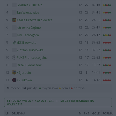
3
12
27
42-15
Grabniak Hucisko
4
12
23
34-18
San Wierzawice
5
12
23
24-20
Azalia Brzóza Królewska
6
12
22
27-17
Jutrzenka Dębno
7
12
20
26-16
Kłyż Tarnogóra
8
12
18
37-22
ŁKS II Łowisko
9
12
18
32-28
Złotsan Kuryłówka
10
12
17
22-22
PUKS Francesco Jelna
11
12
10
13-37
Orzeł Biedaczów
12
12
9
14-41
KS Jarocin
13
12
4
14-42
KS Łukowa
M
mecze,
Pkt
punkty ·
zwycięstwo
remis
porażka
STALOWA WOLA > KLASA B, GR. III - MECZE ROZEGRANE NA
WYJEŹDZIE
LP
DRUŻYNA
M
PKT
GOLE
FORMA