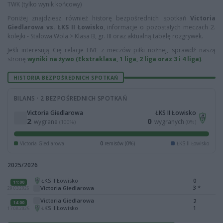
TWK (tylko wynik końcowy)
Poniżej znajdziesz również historę bezpośrednich spotkań
Victoria
Giedlarowa vs. ŁKS II Łowisko
, informacje o pozostałych meczach 2.
kolejki - Stalowa Wola > Klasa B, gr. III oraz aktualną tabelę rozgrywek.
Jeśli interesują Cię relacje LIVE z meczów piłki nożnej, sprawdź naszą
stronę
wyniki na żywo (Ekstraklasa, 1 liga, 2 liga oraz 3 i 4 liga)
.
HISTORIA BEZPOŚREDNICH SPOTKAŃ
BILANS · 2 BEZPOŚREDNICH SPOTKAŃ
Victoria Giedlarowa
ŁKS II Łowisko
2
0
wygrane
wygranych
(100%)
(0%)
Victoria Giedlarowa
0
remisów (0%)
ŁKS II Łowisko
2025/2026
ŁKS II Łowisko
0
11:00
3
*
Victoria Giedlarowa
29.03.2026
Victoria Giedlarowa
2
14:00
ŁKS II Łowisko
1
17.08.2025