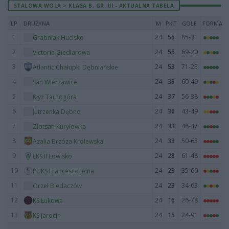
STALOWA WOLA > KLASA B, GR. III - AKTUALNA TABELA
LP
DRUŻYNA
M
PKT
GOLE
FORMA
1
24
55
85-31
Grabniak Hucisko
2
24
55
69-20
Victoria Giedlarowa
3
24
53
71-25
Atlantic Chałupki Dębniańskie
4
24
39
60-49
San Wierzawice
5
24
37
56-38
Kłyż Tarnogóra
6
24
36
43-49
Jutrzenka Dębno
7
24
33
48-47
Złotsan Kuryłówka
8
24
33
50-63
Azalia Brzóza Królewska
9
24
28
61-48
ŁKS II Łowisko
10
24
23
35-60
PUKS Francesco Jelna
11
24
23
34-63
Orzeł Biedaczów
12
24
16
26-78
KS Łukowa
13
24
15
24-91
KS Jarocin