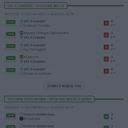
ŁKS II ŁOWISKO - OSTATNIE MECZE
2025/2026 · STALOWA WOLA > KLASA B, GR. III
ŁKS II Łowisko
0
17:00
P
3
*
Grabniak Hucisko
13.06.2026
Atlantic Chałupki Dębniańskie
3
17:00
P
0
*
ŁKS II Łowisko
06.06.2026
ŁKS II Łowisko
0
17:00
P
3
*
Kłyż Tarnogóra
30.05.2026
KS Jarocin
3
17:00
P
0
*
ŁKS II Łowisko
23.05.2026
ŁKS II Łowisko
0
17:00
P
3
*
Złotsan Kuryłówka
16.05.2026
ZOBACZ WIĘCEJ (19)
VICTORIA GIEDLAROWA - OSTATNIE MECZE U SIEBIE
2025/2026 · STALOWA WOLA > KLASA B, GR. III
Victoria Giedlarowa
4
15:00
W
KS Łukowa
0
04.06.2026
Victoria Giedlarowa
3
17:00