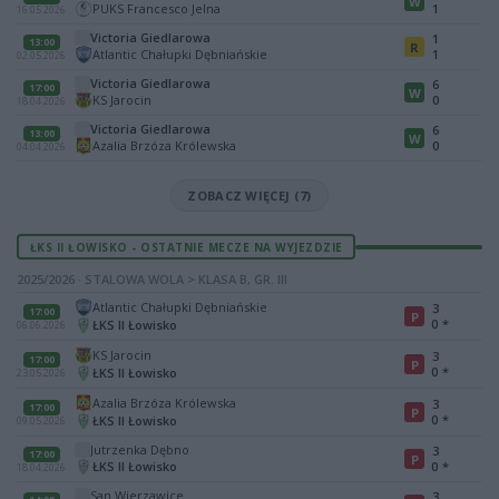
W
PUKS Francesco Jelna
1
16.05.2026
Victoria Giedlarowa
1
13:00
R
Atlantic Chałupki Dębniańskie
1
02.05.2026
Victoria Giedlarowa
6
17:00
W
KS Jarocin
0
18.04.2026
Victoria Giedlarowa
6
13:00
W
Azalia Brzóza Królewska
0
04.04.2026
ZOBACZ WIĘCEJ (7)
ŁKS II ŁOWISKO - OSTATNIE MECZE NA WYJEZDZIE
2025/2026 · STALOWA WOLA > KLASA B, GR. III
Atlantic Chałupki Dębniańskie
3
17:00
P
0
*
ŁKS II Łowisko
06.06.2026
KS Jarocin
3
17:00
P
0
*
ŁKS II Łowisko
23.05.2026
Azalia Brzóza Królewska
3
17:00
P
0
*
ŁKS II Łowisko
09.05.2026
Jutrzenka Dębno
3
17:00
P
ŁKS II Łowisko
0
*
18.04.2026
San Wierzawice
3