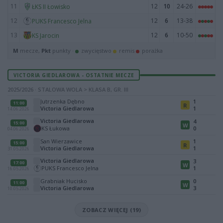
11
12
10
24-26
ŁKS II Łowisko
12
12
6
13-38
PUKS Francesco Jelna
13
12
6
10-50
KS Jarocin
M
mecze,
Pkt
punkty ·
zwycięstwo
remis
porażka
VICTORIA GIEDLAROWA - OSTATNIE MECZE
2025/2026 · STALOWA WOLA > KLASA B, GR. III
Jutrzenka Dębno
1
11:00
R
Victoria Giedlarowa
1
14.06.2026
Victoria Giedlarowa
4
15:00
W
KS Łukowa
0
04.06.2026
San Wierzawice
1
15:00
R
Victoria Giedlarowa
1
31.05.2026
Victoria Giedlarowa
3
17:00
W
PUKS Francesco Jelna
1
16.05.2026
Grabniak Hucisko
0
11:00
W
Victoria Giedlarowa
3
10.05.2026
ZOBACZ WIĘCEJ (19)