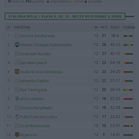
M
mecze,
Pkt
punkty ·
zwycięstwo
remis
porażka
STALOWA WOLA > KLASA B, GR. III - MECZE ROZEGRANE U SIEBIE
LP
DRUŻYNA
M
PKT
GOLE
FORMA
1
12
31
38-8
Victoria Giedlarowa
2
12
28
43-10
Atlantic Chałupki Dębniańskie
3
12
27
42-15
Grabniak Hucisko
4
12
23
34-18
San Wierzawice
5
12
23
24-20
Azalia Brzóza Królewska
6
12
22
27-17
Jutrzenka Dębno
7
12
20
26-16
Kłyż Tarnogóra
8
12
18
37-22
ŁKS II Łowisko
9
12
18
32-28
Złotsan Kuryłówka
10
12
17
22-22
PUKS Francesco Jelna
11
12
10
13-37
Orzeł Biedaczów
12
12
9
14-41
KS Jarocin