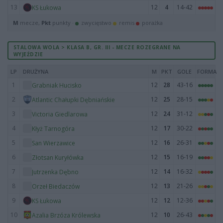
13
12
4
14-42
KS Łukowa
M
mecze,
Pkt
punkty ·
zwycięstwo
remis
porażka
STALOWA WOLA > KLASA B, GR. III - MECZE ROZEGRANE NA
WYJEŹDZIE
LP
DRUŻYNA
M
PKT
GOLE
FORMA
1
12
28
43-16
Grabniak Hucisko
2
12
25
28-15
Atlantic Chałupki Dębniańskie
3
12
24
31-12
Victoria Giedlarowa
4
12
17
30-22
Kłyż Tarnogóra
5
12
16
26-31
San Wierzawice
6
12
15
16-19
Złotsan Kuryłówka
7
12
14
16-32
Jutrzenka Dębno
8
12
13
21-26
Orzeł Biedaczów
9
12
12
12-36
KS Łukowa
10
12
10
26-43
Azalia Brzóza Królewska