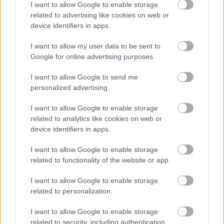
Stalowa Wola > Klasa B, gr. III - sytuacja w tabeli
I want to allow Google to enable storage
Przed meczami 2. kolejki - Stalowa Wola > Klasa B, gr. III gospodarze
related to advertising like cookies on web or
(Victoria Giedlarowa) zajmują
3. miejsce
w tabeli. Goście (ŁKS II Łowisko)
device identifiers in apps.
plasują się na
11. miejscu.
I want to allow my user data to be sent to
Poniżej znajdziesz także ostatnie mecze obu drużyn oraz statystyki
bramkowe.
Google for online advertising purposes.
Victoria Giedlarowa vs. ŁKS II Łowisko - relacja, wynik na żywo,
I want to allow Google to send me
transmisja
personalized advertising.
Wynik meczu Victoria Giedlarowa - ŁKS II Łowisko znajdziesz na naszej
stronie zaraz po jego zakończeniu. Jeżeli szukasz informacji meczowych,
I want to allow Google to enable storage
zajrzyj tutaj:
Victoria Giedlarowa vs. ŁKS II Łowisko - wynik, składy,
related to analytics like cookies on web or
strzelcy
device identifiers in apps.
Jeżeli w internecie lub TV dostępna jest
transmisja na żywo z meczu
Victoria Giedlarowa vs. ŁKS II Łowisko
albo innych spotkań Stalowa
I want to allow Google to enable storage
Wola > Klasa B, gr. III na pewno znajdziesz takie informacje na naszym
related to functionality of the website or app.
portalu. Możliwe jednak, że nigdzie nie pojawi się stream online z tego
pojedynku. Śledź portal podkarpacieLIVE.pl i bądź na bieżąco.
I want to allow Google to enable storage
related to personalization.
Asseco Resovia
Developres Rzeszów
ITA TOOLS Stal Mielec
I want to allow Google to enable storage
|
|
|
Cellfast Wilki Krosno
Texom Stal Rzeszów
Stal Mielec
related to security, including authentication
|
|
|