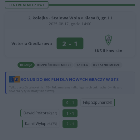
CENTRUM MECZOWE
2. kolejka - Stalowa Wola > Klasa B, gr. III
2025-08-17, godz. 14:00
2
-
1
Victoria Giedlarowa
ŁKS II Łowisko
RELACJA
BEZPOŚREDNIE MECZE
TABELA
OSTATNIE MECZE
BONUS DO 660 PLN DLA NOWYCH GRACZY W STS
Tylko dla osób pełnoletnich 18+. Reklamujemy tylko legalnych bukmacherów. Hazard
stwarza ryzyko straty finansowej.
Filip Szpunar
0 - 1
(26)
Dawid Połtorak
1 - 1
(27)
Kamil Wyłupek
2 - 1
(73)