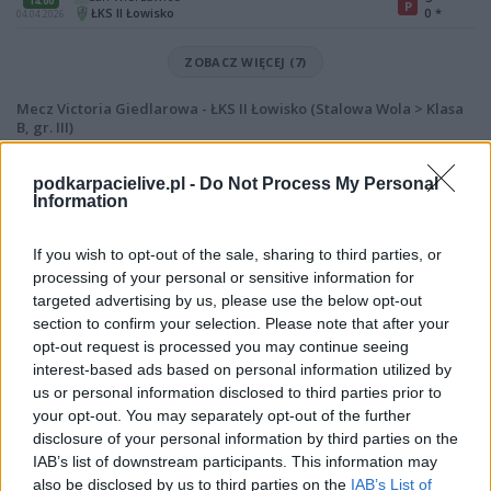
14:00
P
ŁKS II Łowisko
0
*
04.04.2026
ZOBACZ WIĘCEJ (7)
Mecz Victoria Giedlarowa - ŁKS II Łowisko (Stalowa Wola > Klasa
B, gr. III)
Spotkanie pomiędzy
Victoria Giedlarowa i ŁKS II Łowisko
rozegrane
zostanie w ramach Stalowa Wola > Klasa B, gr. III (2. kolejki - Stalowa Wola
podkarpacielive.pl -
Do Not Process My Personal
> Klasa B, gr. III).
Information
Na stronie
PodkarpacieLive.pl
znajdziesz
wynik meczu, strzelców
bramek, kartki, składy, statystyki i informacje o przebiegu
If you wish to opt-out of the sale, sharing to third parties, or
spotkania
. To kompletne źródło danych dla kibiców i pasjonatów
processing of your personal or sensitive information for
lokalnej piłki nożnej. Jeżeli aktualnie nie widzisz tutaj danych z pewnością
targeted advertising by us, please use the below opt-out
pracujemy nad tym żeby je uzupełnić.
section to confirm your selection. Please note that after your
Wynik meczu Victoria Giedlarowa vs ŁKS II Łowisko
opt-out request is processed you may continue seeing
Po zakończeniu spotkania automatycznie publikujemy
oficjalny wynik
interest-based ads based on personal information utilized by
spotkania
, a także dane meczowe, jeśli są dostępne.
us or personal information disclosed to third parties prior to
your opt-out. You may separately opt-out of the further
Pełny harmonogram rozgrywek dostępny jest tutaj:
Stalowa Wola >
Klasa B, gr. III - terminarz
disclosure of your personal information by third parties on the
.
IAB’s list of downstream participants. This information may
Informacje o składach i strzelcach
also be disclosed by us to third parties on the
IAB’s List of