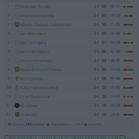
1
24
55
85-31
Grabniak Hucisko
2
24
55
69-20
Victoria Giedlarowa
3
24
53
71-25
Atlantic Chałupki Dębniańskie
4
24
39
60-49
San Wierzawice
5
24
37
56-38
Kłyż Tarnogóra
6
24
36
43-49
Jutrzenka Dębno
7
24
33
48-47
Złotsan Kuryłówka
8
24
33
50-63
Azalia Brzóza Królewska
9
24
28
61-48
ŁKS II Łowisko
10
24
23
35-60
PUKS Francesco Jelna
11
24
23
34-63
Orzeł Biedaczów
12
24
16
26-78
KS Łukowa
13
24
15
24-91
KS Jarocin
M
mecze,
Pkt
punkty ·
zwycięstwo
remis
porażka