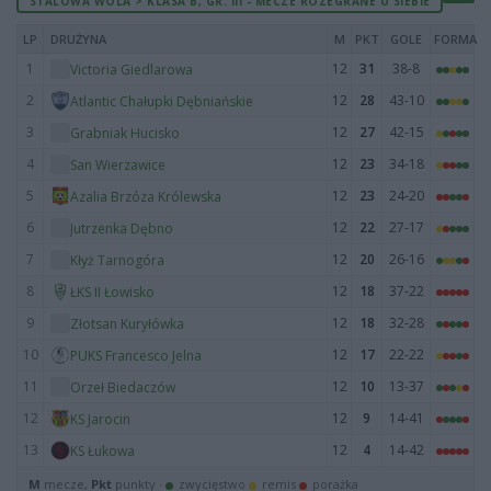
STALOWA WOLA > KLASA B, GR. III - MECZE ROZEGRANE U SIEBIE
LP
DRUŻYNA
M
PKT
GOLE
FORMA
1
12
31
38-8
Victoria Giedlarowa
2
12
28
43-10
Atlantic Chałupki Dębniańskie
3
12
27
42-15
Grabniak Hucisko
4
12
23
34-18
San Wierzawice
5
12
23
24-20
Azalia Brzóza Królewska
6
12
22
27-17
Jutrzenka Dębno
7
12
20
26-16
Kłyż Tarnogóra
8
12
18
37-22
ŁKS II Łowisko
9
12
18
32-28
Złotsan Kuryłówka
10
12
17
22-22
PUKS Francesco Jelna
11
12
10
13-37
Orzeł Biedaczów
12
12
9
14-41
KS Jarocin
13
12
4
14-42
KS Łukowa
M
mecze,
Pkt
punkty ·
zwycięstwo
remis
porażka