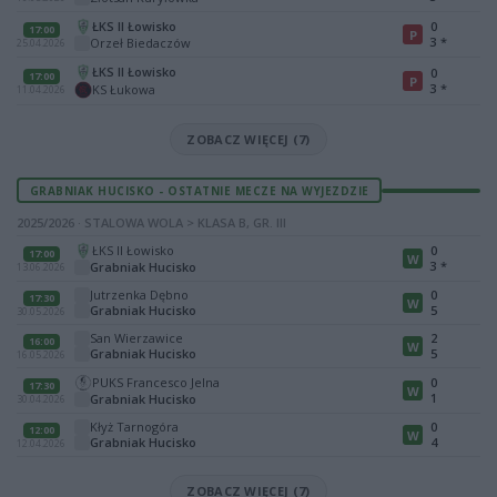
ŁKS II Łowisko
0
17:00
P
3
*
Orzeł Biedaczów
25.04.2026
ŁKS II Łowisko
0
17:00
P
3
*
KS Łukowa
11.04.2026
ZOBACZ WIĘCEJ (7)
GRABNIAK HUCISKO - OSTATNIE MECZE NA WYJEZDZIE
2025/2026 · STALOWA WOLA > KLASA B, GR. III
ŁKS II Łowisko
0
17:00
W
3
*
Grabniak Hucisko
13.06.2026
Jutrzenka Dębno
0
17:30
W
Grabniak Hucisko
5
30.05.2026
San Wierzawice
2
16:00
W
Grabniak Hucisko
5
16.05.2026
PUKS Francesco Jelna
0
17:30
W
1
Grabniak Hucisko
30.04.2026
Kłyż Tarnogóra
0
12:00
W
Grabniak Hucisko
4
12.04.2026
ZOBACZ WIĘCEJ (7)