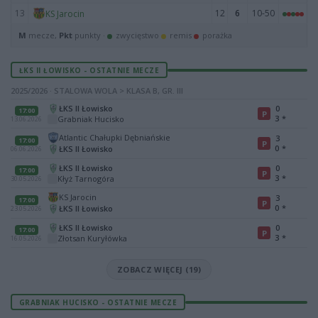
13
12
6
10-50
KS Jarocin
M
mecze,
Pkt
punkty ·
zwycięstwo
remis
porażka
ŁKS II ŁOWISKO - OSTATNIE MECZE
2025/2026 · STALOWA WOLA > KLASA B, GR. III
ŁKS II Łowisko
0
17:00
P
3
*
Grabniak Hucisko
13.06.2026
Atlantic Chałupki Dębniańskie
3
17:00
P
0
*
ŁKS II Łowisko
06.06.2026
ŁKS II Łowisko
0
17:00
P
3
*
Kłyż Tarnogóra
30.05.2026
KS Jarocin
3
17:00
P
0
*
ŁKS II Łowisko
23.05.2026
ŁKS II Łowisko
0
17:00
P
3
*
Złotsan Kuryłówka
16.05.2026
ZOBACZ WIĘCEJ (19)
GRABNIAK HUCISKO - OSTATNIE MECZE