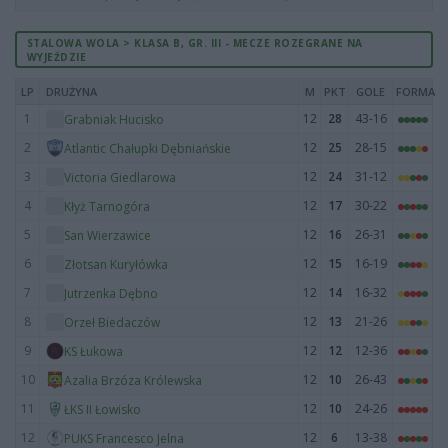
STALOWA WOLA > KLASA B, GR. III - MECZE ROZEGRANE NA
WYJEŹDZIE
LP
DRUŻYNA
M
PKT
GOLE
FORMA
1
12
28
43-16
Grabniak Hucisko
2
12
25
28-15
Atlantic Chałupki Dębniańskie
3
12
24
31-12
Victoria Giedlarowa
4
12
17
30-22
Kłyż Tarnogóra
5
12
16
26-31
San Wierzawice
6
12
15
16-19
Złotsan Kuryłówka
7
12
14
16-32
Jutrzenka Dębno
8
12
13
21-26
Orzeł Biedaczów
9
12
12
12-36
KS Łukowa
10
12
10
26-43
Azalia Brzóza Królewska
11
12
10
24-26
ŁKS II Łowisko
12
12
6
13-38
PUKS Francesco Jelna