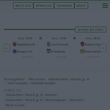
MECZE DZIŚ
WYNIKI LIVE
TRANSMISJE
NEWSY
WYNIKI NA ŻYWO
U
Dziś, 18:00
Dziś, 19:00
Dziś, 20:00
1
Ferencvaros Budapeszt
-
-
-
Jagiellonia Białystok
Lech Poznań
Raków Częstochowa
‹
›
0
ze
-
-
-
Rangers FC
KI Klaksvik
Hammarby IF
Liga Europy
Liga Europy
Liga Konferencji
Strona główna
Piłka nożna
Stalowa Wola > Klasa B, gr. III
ŁKS II Łowisko – Grabniak Hucisko
ZOBACZ TEŻ
Stalowa Wola > Klasa B, gr. III - terminarz
Stalowa Wola > Klasa B, gr. III - tabela/statystyki
Mecze dziś
Wyniki na żywo