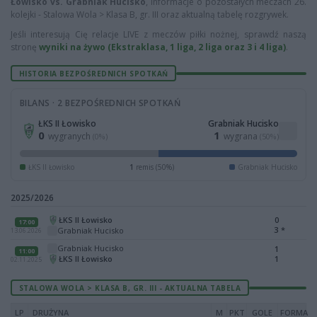
Łowisko vs. Grabniak Hucisko
, informacje o pozostałych meczach 26.
kolejki - Stalowa Wola > Klasa B, gr. III oraz aktualną tabelę rozgrywek.
Jeśli interesują Cię relacje LIVE z meczów piłki nożnej, sprawdź naszą
stronę
wyniki na żywo (Ekstraklasa, 1 liga, 2 liga oraz 3 i 4 liga)
.
HISTORIA BEZPOŚREDNICH SPOTKAŃ
BILANS · 2 BEZPOŚREDNICH SPOTKAŃ
ŁKS II Łowisko
Grabniak Hucisko
0
1
wygranych
wygrana
(0%)
(50%)
ŁKS II Łowisko
1
remis (50%)
Grabniak Hucisko
2025/2026
ŁKS II Łowisko
0
17:00
3
*
Grabniak Hucisko
13.06.2026
Grabniak Hucisko
1
11:00
ŁKS II Łowisko
1
02.11.2025
STALOWA WOLA > KLASA B, GR. III - AKTUALNA TABELA
LP
DRUŻYNA
M
PKT
GOLE
FORMA