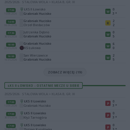
2025/2026 · STALOWA WOLA > KLASA B, GR. III
ŁKS II Łowisko
0
17:00
W
3
*
Grabniak Hucisko
13.06.2026
Grabniak Hucisko
2
14:00
R
Orzeł Biedaczów
2
06.06.2026
Jutrzenka Dębno
0
17:30
W
Grabniak Hucisko
5
30.05.2026
Grabniak Hucisko
6
18:00
W
KS Łukowa
0
22.05.2026
San Wierzawice
2
16:00
W
Grabniak Hucisko
5
16.05.2026
ZOBACZ WIĘCEJ (19)
ŁKS II ŁOWISKO - OSTATNIE MECZE U SIEBIE
2025/2026 · STALOWA WOLA > KLASA B, GR. III
ŁKS II Łowisko
0
17:00
P
3
*
Grabniak Hucisko
13.06.2026
ŁKS II Łowisko
0
17:00
P
3
*
Kłyż Tarnogóra
30.05.2026
ŁKS II Łowisko
0
17:00
P
3
*
Złotsan Kuryłówka
16.05.2026