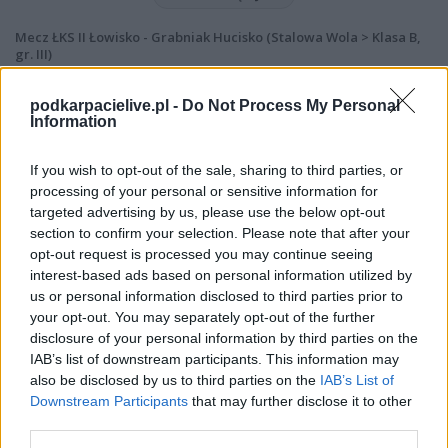
Mecz ŁKS II Łowisko - Grabniak Hucisko (Stalowa Wola > Klasa B,
gr. III)
Spotkanie pomiędzy
ŁKS II Łowisko i Grabniak Hucisko
rozegrane
zostanie w ramach Stalowa Wola > Klasa B, gr. III (26. kolejki - Stalowa
podkarpacielive.pl -
Do Not Process My Personal
Wola > Klasa B, gr. III).
Information
Na stronie
PodkarpacieLive.pl
znajdziesz
wynik meczu, strzelców
bramek, kartki, składy, statystyki i informacje o przebiegu
If you wish to opt-out of the sale, sharing to third parties, or
spotkania
. To kompletne źródło danych dla kibiców i pasjonatów
processing of your personal or sensitive information for
lokalnej piłki nożnej. Jeżeli aktualnie nie widzisz tutaj danych z pewnością
targeted advertising by us, please use the below opt-out
pracujemy nad tym żeby je uzupełnić.
section to confirm your selection. Please note that after your
Wynik meczu ŁKS II Łowisko vs Grabniak Hucisko
opt-out request is processed you may continue seeing
Po zakończeniu spotkania automatycznie publikujemy
oficjalny wynik
interest-based ads based on personal information utilized by
spotkania
, a także dane meczowe, jeśli są dostępne.
us or personal information disclosed to third parties prior to
your opt-out. You may separately opt-out of the further
Pełny harmonogram rozgrywek dostępny jest tutaj:
Stalowa Wola >
Klasa B, gr. III - terminarz
disclosure of your personal information by third parties on the
.
IAB’s list of downstream participants. This information may
Informacje o składach i strzelcach
also be disclosed by us to third parties on the
IAB’s List of
W miarę dostępności danych, publikujemy
składy wyjściowe,
Downstream Participants
that may further disclose it to other
rezerwowych, zmiany oraz listę strzelców bramek
. Informacje te
third parties.
aktualizujemy zależnie od poziomu ligi i dostępnych źródeł.