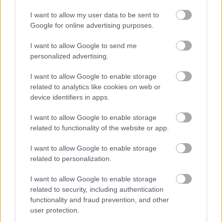
plasują się na
1. miejscu.
I want to allow my user data to be sent to
Poniżej znajdziesz także ostatnie mecze obu drużyn oraz statystyki
bramkowe.
Google for online advertising purposes.
ŁKS II Łowisko vs. Grabniak Hucisko - relacja, wynik na żywo,
I want to allow Google to send me
transmisja
personalized advertising.
Wynik meczu ŁKS II Łowisko - Grabniak Hucisko znajdziesz na naszej
stronie zaraz po jego zakończeniu. Jeżeli szukasz informacji meczowych,
I want to allow Google to enable storage
zajrzyj tutaj:
ŁKS II Łowisko vs. Grabniak Hucisko - wynik, składy,
related to analytics like cookies on web or
strzelcy
device identifiers in apps.
Jeżeli w internecie lub TV dostępna jest
transmisja na żywo z meczu
ŁKS II Łowisko vs. Grabniak Hucisko
albo innych spotkań Stalowa
I want to allow Google to enable storage
Wola > Klasa B, gr. III na pewno znajdziesz takie informacje na naszym
related to functionality of the website or app.
portalu. Możliwe jednak, że nigdzie nie pojawi się stream online z tego
pojedynku. Śledź portal podkarpacieLIVE.pl i bądź na bieżąco.
I want to allow Google to enable storage
related to personalization.
Asseco Resovia
Developres Rzeszów
ITA TOOLS Stal Mielec
I want to allow Google to enable storage
|
|
|
Cellfast Wilki Krosno
Texom Stal Rzeszów
Stal Mielec
related to security, including authentication
|
|
|
Motor Lublin
functionality and fraud prevention, and other
Stal Rzeszów
Stal Stalowa Wola
Wisła Kraków
|
|
|
|
user protection.
Resovia
Wieczysta Kraków
Sandecja Nowy Sącz
|
|
|