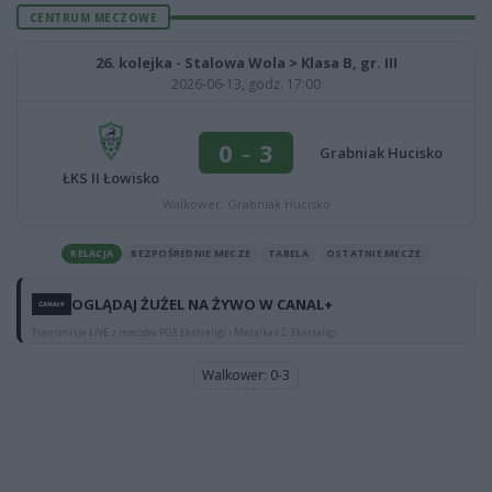
CENTRUM MECZOWE
26. kolejka - Stalowa Wola > Klasa B, gr. III
2026-06-13, godz. 17:00
0
-
3
Grabniak Hucisko
ŁKS II Łowisko
Walkower: Grabniak Hucisko
RELACJA
BEZPOŚREDNIE MECZE
TABELA
OSTATNIE MECZE
OGLĄDAJ ŻUŻEL NA ŻYWO W CANAL+
Transmisje LIVE z meczów PGE Ekstraligi i Metalkas 2. Ekstraligi
Walkower: 0-3