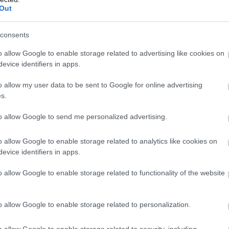
M
PKT
Z
R
P
GOL
Out
7
16
5
1
1
61-2
8
15
5
0
3
66-5
consents
8
11
3
2
3
41-4
o allow Google to enable storage related to advertising like cookies on
7
10
3
1
3
37-5
evice identifiers in apps.
7
9
3
0
4
25-3
o allow my user data to be sent to Google for online advertising
7
2
0
2
5
28-4
s.
wo
remis
porażka
to allow Google to send me personalized advertising.
o allow Google to enable storage related to analytics like cookies on
evice identifiers in apps.
M
PKT
Z
R
P
GOL
4
9
3
0
1
39-2
o allow Google to enable storage related to functionality of the website
3
7
2
1
0
38-1
3
4
1
1
1
20-1
o allow Google to enable storage related to personalization.
4
3
1
0
3
17-2
o allow Google to enable storage related to security, including