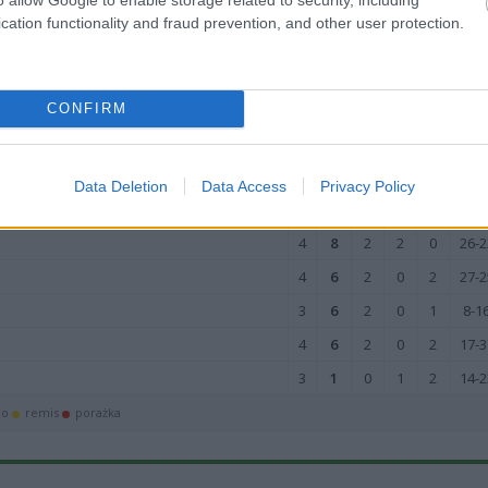
4
3
1
0
3
15-2
cation functionality and fraud prevention, and other user protection.
4
1
0
1
3
14-1
wo
remis
porażka
CONFIRM
M
PKT
Z
R
P
GOL
Data Deletion
Data Access
Privacy Policy
4
9
3
0
1
23-1
4
8
2
2
0
26-2
4
6
2
0
2
27-2
3
6
2
0
1
8-1
4
6
2
0
2
17-3
3
1
0
1
2
14-2
wo
remis
porażka