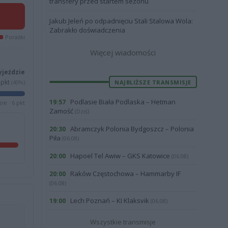
transfery przed startem sezonu
Jakub Jeleń po odpadnięciu Stali Stalowa Wola:
Zabrakło doświadczenia
Porażki
Więcej wiadomości
yjeździe
pkt
NAJBLIŻSZE TRANSMISJE
(40%)
Podlasie Biała Podlaska – Hetman
19:57
ie · 6 pkt
Zamość
(Dziś)
Abramczyk Polonia Bydgoszcz – Polonia
20:30
Piła
(06.08)
Hapoel Tel Awiw – GKS Katowice
20:00
(06.08)
Raków Częstochowa – Hammarby IF
20:00
(06.08)
Lech Poznań – KI Klaksvik
19:00
(06.08)
Wszystkie transmisje