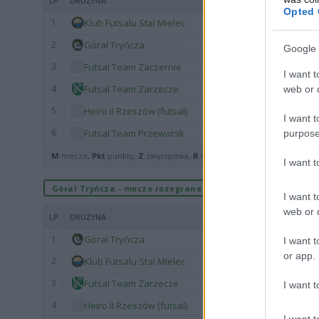
LP
DRUŻYNA
Opted 
1
Klub Futsalu Stal Mielec
2
Góral Tryńcza
Google 
3
Futsal Team Zaczernie
I want t
4
Futsal Team Zarzecze
web or d
5
Heiro II Rzeszów (futsal)
I want t
6
Futsal Team Przeworsk
purpose
M
mecze,
Pkt
punkty,
Z
zwycięstwa,
R
remisy,
P
porażki ·
zwycięst
I want 
Góral Tryńcza - mecze rozegrane u siebie
I want t
web or d
LP
DRUŻYNA
1
Góral Tryńcza
I want t
or app.
2
Klub Futsalu Stal Mielec
3
Futsal Team Zarzecze
I want t
4
Heiro II Rzeszów (futsal)
I want t