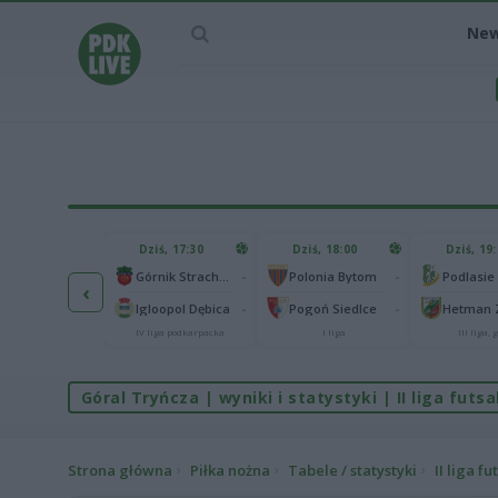
Ne
IEC MECZU
Dziś, 17:30
Dziś, 18:00
Dziś, 19
65
Abramczyk Polonia Bydgoszcz
-
-
Górnik Strachocina
Polonia Bytom
‹
25
onia Piła
-
-
Igloopol Dębica
Pogoń Siedlce
kas 2. Ekstraliga
IV liga podkarpacka
I liga
III liga, g
Góral Tryńcza | wyniki i statystyki | II liga futs
Strona główna
Piłka nożna
Tabele / statystyki
II liga fu