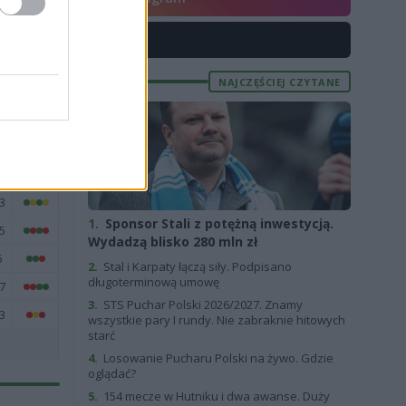
1
8
X
NAJCZĘŚCIEJ CZYTANE
E
FORMA
9
3
1.
Sponsor Stali z potężną inwestycją.
5
Wydadzą blisko 280 mln zł
6
2.
Stal i Karpaty łączą siły. Podpisano
długoterminową umowę
7
3.
STS Puchar Polski 2026/2027. Znamy
3
wszystkie pary I rundy. Nie zabraknie hitowych
starć
4.
Losowanie Pucharu Polski na żywo. Gdzie
oglądać?
5.
154 mecze w Hutniku i dwa awanse. Duży