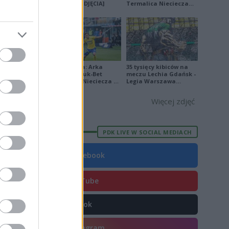
E
FORMA
na remis [ZDJĘCIA]
Termalica Nieciecza
[ZDJĘCIA]
9
1
4
4
Ekstraklasa: Arka
35 tysięcy kibiców na
Gdynia - Bruk-Bet
meczu Lechia Gdańsk -
9
Termalica Nieciecza 2-
Legia Warszawa
3 [ZDJĘCIA]
[OPRAWA, ZDJĘCIA]
1
Więcej zdjęć
PDK LIVE W SOCIAL MEDIACH
Facebook
E
FORMA
6
YouTube
0
7
TikTok
3
Instagram