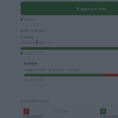
5
wygranych (63%)
Wygrane
DOM VS WYJAZD
U siebie
9
4 mecze ·
pkt
(60%)
U siebie · 9 pkt
U siebie
3
wygrane (75%) ·
0
remisów ·
1
porażka
Bramki 39-26
OSTATNIE MECZE
P
01.02.2020
W
II liga futsalu
II liga futsal