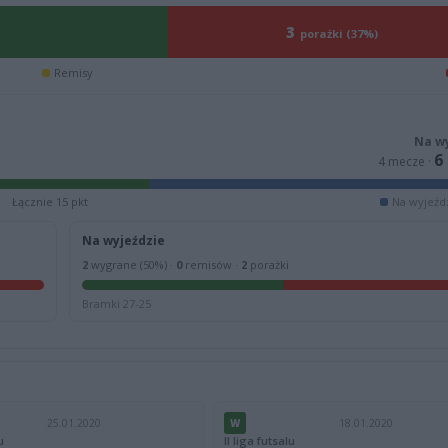
3
porażki (37%)
Remisy
Na w
6
4 mecze ·
Łącznie 15 pkt
Na wyjeźdz
Na wyjeździe
2
wygrane (50%) ·
0
remisów ·
2
porażki
Bramki 27-25
25.01.2020
W
18.01.2020
u
II liga futsalu