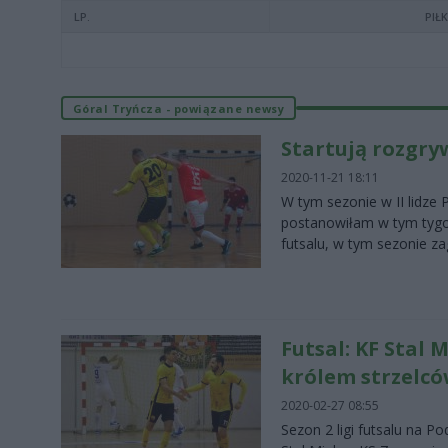
LP.
PIŁ
Góral Tryńcza - powiązane newsy
Startują rozgrywk
2020-11-21 18:11
W tym sezonie w II lidze
postanowiłam w tym tygod
futsalu, w tym sezonie za
Futsal: KF Stal
królem strzelcó
2020-02-27 08:55
Sezon 2 ligi futsalu na P