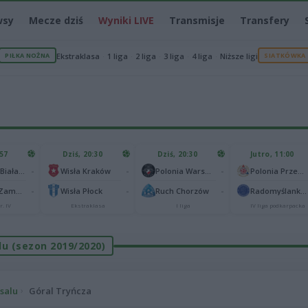
wsy
Mecze dziś
Wyniki LIVE
Transmisje
Transfery
PIŁKA NOŻNA
Ekstraklasa
1 liga
2 liga
3 liga
4 liga
Niższe ligi
SIATKÓWKA
:57
Dziś, 20:30
Dziś, 20:30
Jutro, 11:00
-
-
-
Podlasie Biała Podlaska
Wisła Kraków
Polonia Warszawa
Polonia Przemyśl
-
-
-
Hetman Zamość
Wisła Płock
Ruch Chorzów
Radomyślanka Radomyśl Wielki
r. IV
Ekstraklasa
I liga
IV liga podkarpacka
alu (sezon 2019/2020)
tsalu
Góral Tryńcza