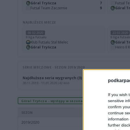
Góral Tryńcza
7
Futsal T
Futsal Team Zaczernie
9
Góral T
NAJBLIŻSZE MECZE
08.02.2020
22.02.2020
II liga futsalu
II liga futsal
Klub Futsalu Stal Mielec
Góral T
Góral Tryńcza
Heiro II 
SERIE MECZOWE · SEZON 2019/2020
Najdłuższa seria wygranych (3)
podkarpaci
30.11.2019 - 11.01.2020 (42 dni)
If you wish 
sensitive in
Góral Tryńcza - występy w sezonach
confirm you
SEZON
continue se
information 
2019/2020
II liga futsal
further disc