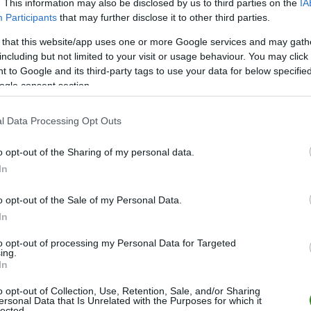
. This information may also be disclosed by us to third parties on the
IA
u
1.
Participants
that may further disclose it to other third parties.
 that this website/app uses one or more Google services and may gath
including but not limited to your visit or usage behaviour. You may click 
 to Google and its third-party tags to use your data for below specifi
ogle consent section.
l Data Processing Opt Outs
o opt-out of the Sharing of my personal data.
In
o opt-out of the Sale of my Personal Data.
In
to opt-out of processing my Personal Data for Targeted
ing.
ZOBACZ WIĘCEJ (3)
In
o opt-out of Collection, Use, Retention, Sale, and/or Sharing
ersonal Data that Is Unrelated with the Purposes for which it
lected.