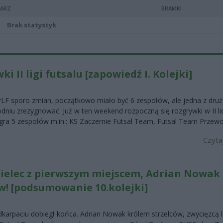
KARZ
BRAMKI
Brak statystyk
i II ligi futsalu [zapowiedź I. Kolejki]
 PLF sporo zmian, początkowo miało być 6 zespołów, ale jedna z dru
niu zrezygnować. Już w ten weekend rozpoczną się rozgrywki w II li
gra 5 zespołów m.in.: KS Zaczernie Futsal Team, Futsal Team Przewors
Czyta
 Mielec z pierwszym miejscem, Adrian Nowak
w! [podsumowanie 10.kolejki]
odkarpaciu dobiegł końca. Adrian Nowak królem strzelców, zwycięzcą l