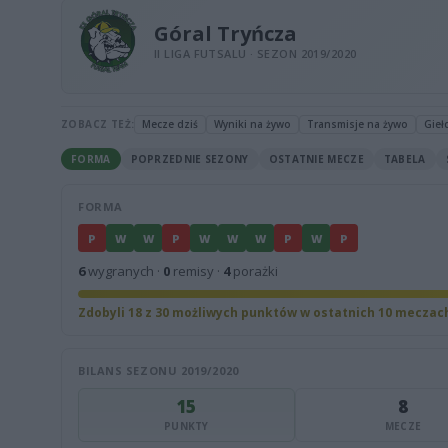
Góral Tryńcza
II LIGA FUTSALU · SEZON 2019/2020
ZOBACZ TEŻ:
Mecze dziś
Wyniki na żywo
Transmisje na żywo
Gieł
FORMA
POPRZEDNIE SEZONY
OSTATNIE MECZE
TABELA
FORMA
P
W
W
P
W
W
W
P
W
P
6
wygranych ·
0
remisy ·
4
porażki
Zdobyli 18 z 30 możliwych punktów w ostatnich 10 meczac
BILANS SEZONU 2019/2020
15
8
PUNKTY
MECZE