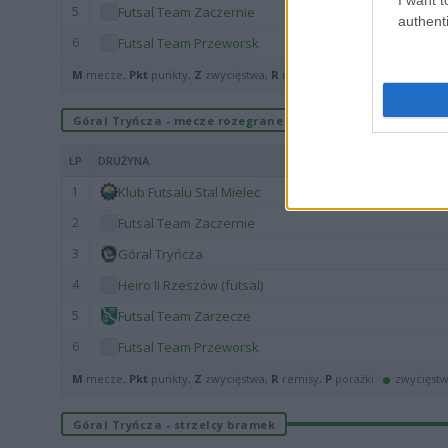
5
Futsal Team Zaczernie
authenti
6
Futsal Team Przeworsk
M
mecze,
Pkt
punkty,
Z
zwycięstwa,
R
remisy,
P
porażki ·
zwycięst
Góral Tryńcza - mecze rozegrane na wyjeździe
LP
DRUŻYNA
1
Klub Futsalu Stal Mielec
2
Futsal Team Zaczernie
3
Góral Tryńcza
4
Heiro II Rzeszów (futsal)
5
Futsal Team Zarzecze
6
Futsal Team Przeworsk
M
mecze,
Pkt
punkty,
Z
zwycięstwa,
R
remisy,
P
porażki ·
zwycięst
Góral Tryńcza - strzelcy bramek