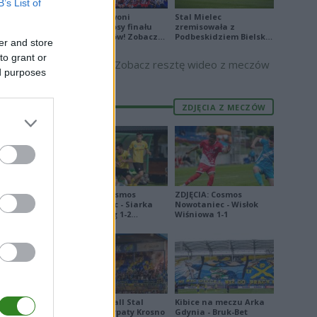
B’s List of
Biało-Czerwoni
Stal Mielec
odwrócili losy finału
zremisowała z
Ligi Narodów! Zobacz
Podbeskidziem Bielsko-
er and store
skrót
Biała. Zobacz skrót
to grant or
Zobacz resztę wideo z meczów
ed purposes
7
P
9
ZDJĘCIA Z MECZÓW
4
W
6
12
W
5
8
ZDJĘCIA: Cosmos
ZDJĘCIA: Cosmos
P
6
Nowotaniec - Siarka
Nowotaniec - Wisłok
Tarnobrzeg 1-2
Wiśniowa 1-1
9
[PUCHAR POLSKI]
W
7
Derby Ekoball Stal
Kibice na meczu Arka
Sanok - Karpaty Krosno
Gdynia - Bruk-Bet