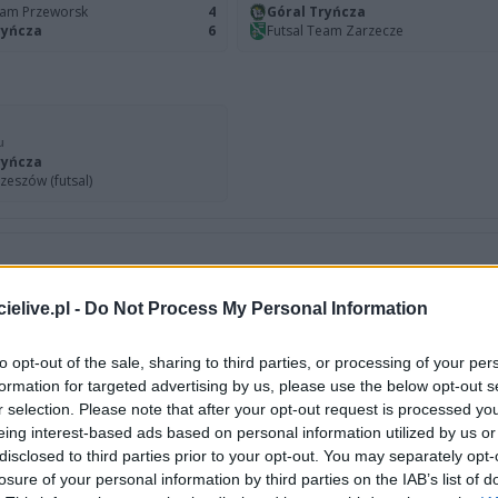
eam Przeworsk
4
Góral Tryńcza
ryńcza
6
Futsal Team Zarzecze
u
ryńcza
Rzeszów (futsal)
W
elive.pl -
Do Not Process My Personal Information
POKA
to opt-out of the sale, sharing to third parties, or processing of your per
formation for targeted advertising by us, please use the below opt-out s
r selection. Please note that after your opt-out request is processed y
LIGA
MIEJSCE
eing interest-based ads based on personal information utilized by us or
disclosed to third parties prior to your opt-out. You may separately opt-
u
2.
losure of your personal information by third parties on the IAB’s list of