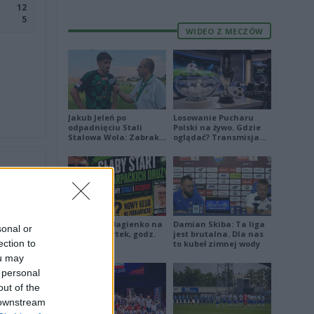
12
5
WIDEO Z MECZÓW
Jakub Jeleń po
Losowanie Pucharu
odpadnięciu Stali
Polski na żywo. Gdzie
Stalowa Wola: Zabrakło
oglądać? Transmisja
doświadczenia
TV i online (06.08.2026)
W
W
Ż MECZE
Piłkarskie Bagienko na
Damian Skiba: Ta liga
sonal or
żywo: czwartek, godz.
jest brutalna. Dla nas
ection to
17:00
to kubeł zimnej wody
ou may
 personal
out of the
 downstream