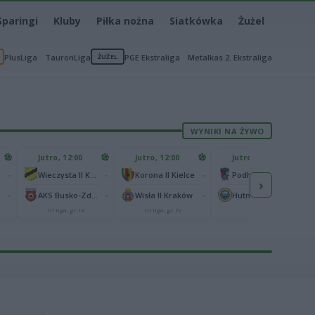
Sparingi
Kluby
Piłka nożna
Siatkówka
Żużel
PlusLiga
TauronLiga
ŻUŻEL
PGE Ekstraliga
Metalkas 2. Ekstraliga
WYNIKI NA ŻYWO
Jutro, 12:00
Jutro, 12:00
Jutro, 13:00
-
-
-
-
Wieczysta II Kraków
Korona II Kielce
Podhale Nowy Targ
›
-
-
-
-
AKS Busko-Zdrój
Wisła II Kraków
Hutnik Kraków
III liga, gr. IV
III liga, gr. IV
II liga