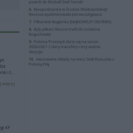
powrót do Ekoball Stali Sanok!
6.
Niespodzianka w Środzie Wielkopolskiej!
Resovia wyeliminowała pierwszoligowca
7.
Piłkarskie Bagienko [NAJNOWSZY ODCINEK]
8.
Były piłkarz Resovii trafił do Izolatora
Boguchwała
9.
Polonia Przemyśl zbroi się na sezon
2026/2027. Cztery transfery i trzy ważne
decyzje
10.
Awizowane składy na mecz Stali Rzeszów z
żyn
Polonią Piłą
dze
k i t...
j więcej
igi KF