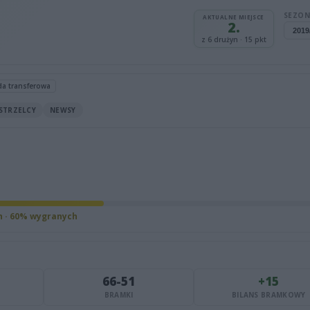
SEZON
AKTUALNE MIEJSCE
2.
z 6 drużyn · 15 pkt
da transferowa
STRZELCY
NEWSY
h · 60% wygranych
66-51
+15
BRAMKI
BILANS BRAMKOWY