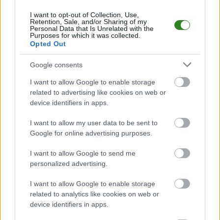
Górnik Strachocina
odsłonił kadrę na
I want to opt-out of Collection, Use,
Retention, Sale, and/or Sharing of my
sezon 2026/2027
Personal Data that Is Unrelated with the
Purposes for which it was collected.
Opted Out
KOMENTARZE
Google consents
Uwaga!
I want to allow Google to enable storage
Teraz komentarze są domyślnie ukryte, aby
⚠
related to advertising like cookies on web or
poprawić komfort korzystania z serwisu. Kliknij
device identifiers in apps.
przycisk „Zobacz komentarze”, aby je wyświetlić i
dołączyć do dyskusji.
I want to allow my user data to be sent to
Google for online advertising purposes.
Zobacz komentarze
I want to allow Google to send me
personalized advertising.
I want to allow Google to enable storage
NASTĘPNY ARTYKUŁ
related to analytics like cookies on web or
device identifiers in apps.
2026-05-11 11:19
WIDEO: Unia Skierniewice - Resovia