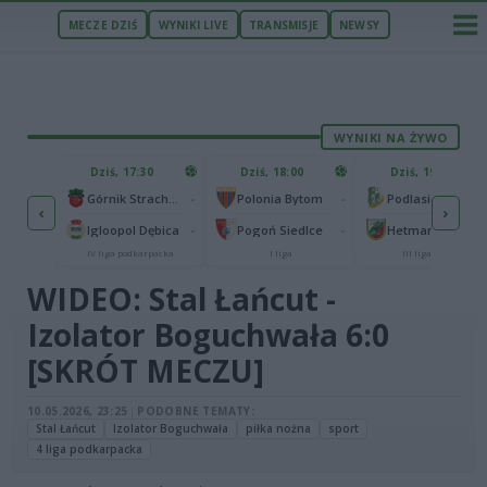
MECZE DZIŚ
WYNIKI LIVE
TRANSMISJE
NEWSY
WYNIKI NA ŻYWO
ZU
Dziś, 17:30
Dziś, 18:00
Dziś, 19:57
65
Abramczyk Polonia Bydgoszcz
-
-
Górnik Strachocina
Polonia Bytom
Podlasie Biała Podlaska
‹
›
25
ła
-
-
Igloopol Dębica
Pogoń Siedlce
Hetman Zamość
traliga
IV liga podkarpacka
I liga
III liga, gr. IV
WIDEO: Stal Łańcut -
Izolator Boguchwała 6:0
[SKRÓT MECZU]
10.05.2026, 23:25
|
PODOBNE TEMATY:
Stal Łańcut
Izolator Boguchwała
piłka nożna
sport
4 liga podkarpacka