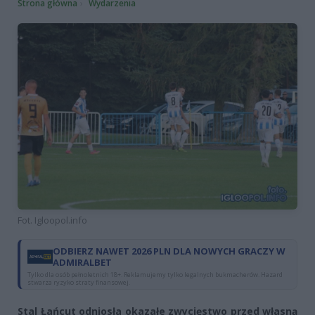
Strona główna
Wydarzenia
Fot. Igloopol.info
ODBIERZ NAWET 2026 PLN DLA NOWYCH GRACZY W
ADMIRALBET
Tylko dla osób pełnoletnich 18+. Reklamujemy tylko legalnych bukmacherów. Hazard
stwarza ryzyko straty finansowej.
Stal Łańcut odniosła okazałe zwycięstwo przed własną