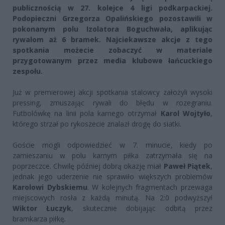
publicznością w 27. kolejce 4 ligi podkarpackiej.
Podopieczni Grzegorza Opalińskiego pozostawili w
pokonanym polu Izolatora Boguchwała, aplikując
rywalom aż 6 bramek. Najciekawsze akcje z tego
spotkania możecie zobaczyć w materiale
przygotowanym przez media klubowe łańcuckiego
zespołu.
Już w premierowej akcji spotkania stalowcy założyli wysoki
pressing, zmuszając rywali do błędu w rozegraniu.
Futbolówkę na linii pola karnego otrzymał
Karol Wojtyło
,
którego strzał po rykoszecie znalazł drogę do siatki.
Goście mogli odpowiedzieć w 7. minucie, kiedy po
zamieszaniu w polu karnym piłka zatrzymała się na
poprzeczce. Chwilę później dobrą okazję miał
Paweł Piątek
,
jednak jego uderzenie nie sprawiło większych problemów
Karolowi Dybskiemu
. W kolejnych fragmentach przewaga
miejscowych rosła z każdą minutą. Na 2:0 podwyższył
Wiktor Łuczyk
, skutecznie dobijając odbitą przez
bramkarza piłkę.