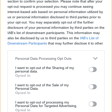
section to confirm your selection. Please note that after your
opt-out request is processed you may continue seeing
Więcej o meczu:
Stal Łańcut - Izolator Boguchwała
interest-based ads based on personal information utilized by
us or personal information disclosed to third parties prior to
Więcej o lidze:
IV liga podkarpacka
your opt-out. You may separately opt-out of the further
disclosure of your personal information by third parties on the
CZYTAJ TAKŻE
IAB’s list of downstream participants. This information may
2026-08-07 02:08
also be disclosed by us to third parties on the
IAB’s List of
Pierwszy krok do
Downstream Participants
that may further disclose it to other
raju czy prosta
third parties.
droga do piekła?
2026-08-06 22:31
Please note that this website/app uses one or more Google
Personal Data Processing Opt Outs
Kadra Stali Łańcut
Rusza 4. Liga
services and may gather and store information including but
na sezon 2026/2027.
Podkarpacka
not limited to your visit or usage behaviour. You may click to
I want to opt-out of the Sharing of my
To oni powalczą o
[ZAPOWIEDŹ 1.
personal data.
grant or deny consent to Google and its third-party tags to
Opted In
awans
KOLEJKI]
use your data for below specified purposes in below Google
consent section.
I want to opt-out of the Sale of my
Personal Data.
Opted In
I want to opt-out of processing my
Personal Data for Targeted Advertising.
2026-08-06 22:45
Opted In