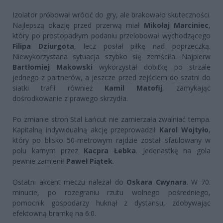
Izolator próbował wrócić do gry, ale brakowało skuteczności.
Najlepszą okazję przed przerwą miał
Mikołaj Marciniec
,
który po prostopadłym podaniu przelobował wychodzącego
Filipa Dziurgota
, lecz posłał piłkę nad poprzeczką.
Niewykorzystana sytuacja szybko się zemściła. Najpierw
Bartłomiej Makowski
wykorzystał dobitkę po strzale
jednego z partnerów, a jeszcze przed zejściem do szatni do
siatki trafił również
Kamil Matofij
, zamykając
dośrodkowanie z prawego skrzydła.
Po zmianie stron Stal Łańcut nie zamierzała zwalniać tempa.
Kapitalną indywidualną akcję przeprowadził
Karol Wojtyło
,
który po blisko 50-metrowym rajdzie został sfaulowany w
polu karnym przez
Kacpra Łebka
. Jedenastkę na gola
pewnie zamienił
Paweł Piątek
.
Ostatni akcent meczu należał do
Oskara Cwynara
. W 70.
minucie, po rozegraniu rzutu wolnego pośredniego,
pomocnik gospodarzy huknął z dystansu, zdobywając
efektowną bramkę na 6:0.