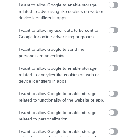
I want to allow Google to enable storage
Uwaga!
related to advertising like cookies on web or
device identifiers in apps.
Teraz komentarze są domyślnie ukryte, aby poprawić
⚠
komfort korzystania z serwisu. Kliknij przycisk
I want to allow my user data to be sent to
„Zobacz komentarze”, aby je wyświetlić i dołączyć do
dyskusji.
Google for online advertising purposes.
I want to allow Google to send me
Zobacz komentarze
personalized advertising.
I want to allow Google to enable storage
related to analytics like cookies on web or
device identifiers in apps.
NASTĘPNY ARTYKUŁ
2025-09-03 21:55
I want to allow Google to enable storage
Wilki Krosno wygrywają domową
related to functionality of the website or app.
finałową rundę DMPJ!
I want to allow Google to enable storage
related to personalization.
I want to allow Google to enable storage
Asseco Resovia
Developres Rzeszów
ITA TOOLS Stal Mielec
|
|
|