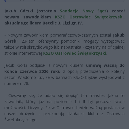
Jakub Górski (ostatnio
Sandecja Nowy Sącz
) został
nowym zawodnikiem
KSZO Ostrowiec Świętokrzyski
,
aktualnego lidera Betclic 3. Ligi gr. IV.
- Nowym zawodnikiem pomarańczowo-czarnych został
Jakub
Górski
, 23-letni ofensywny pomocnik, mogący występować
także w roli skrzydłowego lub napastnika - czytamy na oficjalnej
stronie internetowej
KSZO Ostrowiec Świętokrzyski
.
Jakub Górki podpisał z nowym klubem
umowę ważną do
końca czerwca 2026 roku
z opcją przedłużenia o kolejny
sezon. Wiadomo już, że w barwach KSZO będzie występował z
numerem 78.
- Cieszymy się, że udało się dopiąć ten transfer. Jakub to
zawodnik, który już na poziomie I i II ligi pokazał swoje
możliwości. Liczymy, że w Ostrowcu będzie ważną postacią w
naszej drużynie - przekonują działacze klubu z Ostrowca
Świętokrzyskiego.