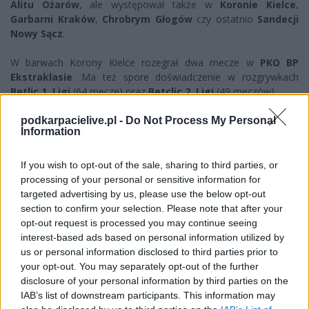
Alitu Ożarów
, ale występował także w
Koronie Kielce
,
Garbarni Kraków
,
Chrobrym Głogów
czy ostatnio
Sandecji
Nowy Sącz
.
W barwach Korony Kielce rozegrał dwa mecze w
PKO BP
Ekstraklasie
. Ma też spore doświadczenie w rozgrywkach
Betlic 1. Ligi
(64 mecze) oraz
Betclic 2. Ligi
(49 meczów).
- To jeden z najbardziej doświadczonych zawodników młodego
podkarpacielive.pl -
Do Not Process My Personal
Information
pokolenia na tym poziomie rozgrywkowym - czytamy na
oficjalnej stronie internetowej KSZO Ostrowiec
.
If you wish to opt-out of the sale, sharing to third parties, or
- W przeszłości występował również w Lidze Młodzieżowej
processing of your personal or sensitive information for
UEFA i Centralnej Lidze Juniorów.
targeted advertising by us, please use the below opt-out
section to confirm your selection. Please note that after your
Sprowadzenie Jakuba Górskiego to solidne wzmocnienie
opt-out request is processed you may continue seeing
ofensywny aktualnego lidera rozgrywek Betclic 3. Ligi grupy IV.
interest-based ads based on personal information utilized by
KSZO Ostrowiec Świętokrzystki po sześciu kolejkach ma na
us or personal information disclosed to third parties prior to
koncie 16 puntów (5 wygranych, 1 remis).
your opt-out. You may separately opt-out of the further
disclosure of your personal information by third parties on the
IAB’s list of downstream participants. This information may