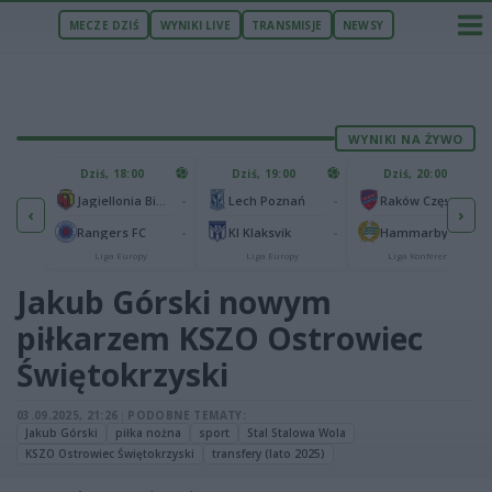
MECZE DZIŚ
WYNIKI LIVE
TRANSMISJE
NEWSY
WYNIKI NA ŻYWO
U
Dziś, 18:00
Dziś, 19:00
Dziś, 20:00
1
Ferencvaros Budapeszt
-
-
-
Jagiellonia Białystok
Lech Poznań
Raków Częstochowa
‹
›
0
ze
-
-
-
Rangers FC
KI Klaksvik
Hammarby IF
Liga Europy
Liga Europy
Liga Konferencji
Jakub Górski nowym
piłkarzem KSZO Ostrowiec
Świętokrzyski
03.09.2025, 21:26
|
PODOBNE TEMATY:
Jakub Górski
piłka nożna
sport
Stal Stalowa Wola
KSZO Ostrowiec Świętokrzyski
transfery (lato 2025)