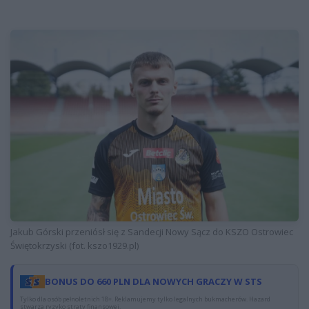
Jakub Górski przeniósł się z Sandecji Nowy Sącz do KSZO Ostrowiec
Świętokrzyski (fot. kszo1929.pl)
BONUS DO 660 PLN DLA NOWYCH GRACZY W STS
Tylko dla osób pełnoletnich 18+. Reklamujemy tylko legalnych bukmacherów. Hazard
stwarza ryzyko straty finansowej.