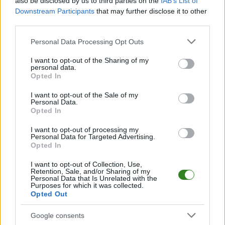
also be disclosed by us to third parties on the
IAB’s List of
CZYTAJ TAKŻE
Downstream Participants
that may further disclose it to other
third parties.
Please note that this website/app uses one or more Google
Personal Data Processing Opt Outs
services and may gather and store information including but
2024-03-29 12:48
not limited to your visit or usage behaviour. You may click to
I want to opt-out of the Sharing of my
Jakub Górski:
2025-01-12 19:20
personal data.
grant or deny consent to Google and its third-party tags to
Chcieliśmy wygrać u
Sandecja Nowy Sącz
Opted In
use your data for below specified purposes in below Google
siebie, dać radość
pozyskała zawodnika
consent section.
sobie i kibicom"
z 1 ligi
I want to opt-out of the Sale of my
Personal Data.
Opted In
I want to opt-out of processing my
Personal Data for Targeted Advertising.
Opted In
2026-06-21 22:52
Artur Renkowski
I want to opt-out of Collection, Use,
wraca do pracy.
Retention, Sale, and/or Sharing of my
Dołączy do klubu z
Personal Data that Is Unrelated with the
Purposes for which it was collected.
Ekstraklasy
Opted Out
Google consents
KOMENTARZE