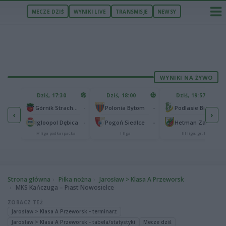
MECZE DZIŚ
WYNIKI LIVE
TRANSMISJE
NEWSY
WYNIKI NA ŻYWO
U
Dziś, 17:30
Dziś, 18:00
Dziś, 19:57
65
lonia Bydgoszcz
-
-
-
Górnik Strachocina
Polonia Bytom
Podlasie Biała Podlaska
‹
›
25
-
-
-
Igloopol Dębica
Pogoń Siedlce
Hetman Zamość
aliga
IV liga podkarpacka
I liga
III liga, gr. IV
Strona główna
Piłka nożna
Jarosław > Klasa A Przeworsk
MKS Kańczuga – Piast Nowosielce
ZOBACZ TEŻ
Jarosław > Klasa A Przeworsk - terminarz
Jarosław > Klasa A Przeworsk - tabela/statystyki
Mecze dziś