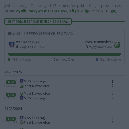
Jeśli interesują Cię relacje LIVE z meczów piłki nożnej, sprawdź naszą
stronę
wyniki na żywo (Ekstraklasa, 1 liga, 2 liga oraz 3 i 4 liga)
.
HISTORIA BEZPOŚREDNICH SPOTKAŃ
BILANS · 4 BEZPOŚREDNICH SPOTKAŃ
MKS Kańczuga
Piast Nowosielce
4
0
wygrane
wygranych
(100%)
(0%)
MKS Kańczuga
0
remisów (0%)
Piast Nowosielce
2025/2026
MKS Kańczuga
9
18:00
0
Piast Nowosielce
03.06.2026
Piast Nowosielce
0
14:00
7
MKS Kańczuga
02.11.2025
2023/2024
MKS Kańczuga
2
14:00
1
Piast Nowosielce
20.04.2024