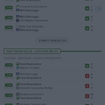
Piast Nowosielce
03.06.2026
Cresovia Krzeczowice
1
15:00
W
TV
2
MKS Kańczuga
31.05.2026
MKS Kańczuga
2
14:00
W
1
GKS Majdan Sieniawski
23.05.2026
Nafta Gaz Jodłówka
2
17:00
W
MKS Kańczuga
4
16.05.2026
ZOBACZ WIĘCEJ (21)
PIAST NOWOSIELCE - OSTATNIE MECZE
2025/2026 · JAROSŁAW > KLASA A PRZEWORSK
Piast Nowosielce
3
17:15
W
0
Błękitni Grzęska
13.06.2026
MKS Kańczuga
9
18:00
P
0
Piast Nowosielce
03.06.2026
Piast Nowosielce
1
17:00
P
3
Alabaster Łopuszka Wielka
31.05.2026
Błyskawica Rozbórz
10
17:30
P
0
Piast Nowosielce
23.05.2026
Huragan Gniewczyna
0