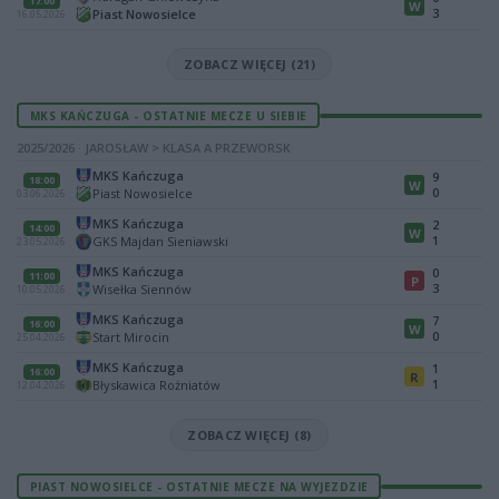
17:00
W
3
Piast Nowosielce
16.05.2026
ZOBACZ WIĘCEJ (21)
MKS KAŃCZUGA - OSTATNIE MECZE U SIEBIE
2025/2026 · JAROSŁAW > KLASA A PRZEWORSK
MKS Kańczuga
9
18:00
W
0
Piast Nowosielce
03.06.2026
MKS Kańczuga
2
14:00
W
1
GKS Majdan Sieniawski
23.05.2026
MKS Kańczuga
0
11:00
P
3
Wisełka Siennów
10.05.2026
MKS Kańczuga
7
16:00
W
0
Start Mirocin
25.04.2026
MKS Kańczuga
1
16:00
R
1
Błyskawica Rożniatów
12.04.2026
ZOBACZ WIĘCEJ (8)
PIAST NOWOSIELCE - OSTATNIE MECZE NA WYJEZDZIE