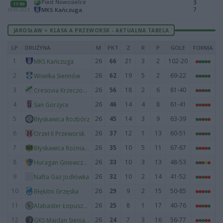
Piast Nowosielce
3
11:00
7
MKS Kańczuga
10.09.2023
JAROSŁAW > KLASA A PRZEWORSK - AKTUALNA TABELA
LP
DRUŻYNA
M
PKT
Z
R
P
GOLE
FORMA
1
26
66
21
3
2
102-20
MKS Kańczuga
2
26
62
19
5
2
69-22
Wisełka Siennów
3
26
56
18
2
6
81-40
Cresovia Krzeczowice
4
26
46
14
4
8
61-41
San Gorzyce
5
26
45
14
3
9
63-39
Błyskawica Rozbórz
6
26
37
12
1
13
60-51
Orzeł II Przeworsk
7
26
35
10
5
11
67-67
Błyskawica Rożniatów
8
26
33
10
3
13
48-53
Huragan Gniewczyna
9
26
32
10
2
14
41-52
Nafta Gaz Jodłówka
10
26
29
9
2
15
50-85
Błękitni Grzęska
11
26
25
8
1
17
40-76
Alabaster Łopuszka Wielka
12
26
24
7
3
16
56-77
GKS Majdan Sieniawski