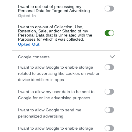
Analiza przed meczem: MKS Kańczuga vs Piast Nowosielce
I want to opt-out of processing my
Mecz
MKS Kańczuga - Piast Nowosielce
Personal Data for Targeted Advertising.
odbędzie się w ramach 25.
Opted In
kolejki - Jarosław > Klasa A Przeworsk. Spotkanie zostanie rozegrane w
dniu 03 czerwca 2026. Początek meczu o godz. 18:00.
I want to opt-out of Collection, Use,
MKS Kańczuga
przystępuje do tego spotkania w roli gospodarza. Jak
Retention, Sale, and/or Sharing of my
drużyna radzi sobie w sezonie 2025/2026 rozgrywek Jarosław > Klasa A
Personal Data that Is Unrelated with the
Purposes for which it was collected.
Przeworsk przed własną publicznością? Na tej stronie możecie zobaczyć
Opted Out
tabelę uwzględniającą tylko mecze u siebie. W tabeli biorącej pod uwagę
tylko mecze wyjazdowe możecie natomiast sprawdzić jak spisuje się klub
Piast Nowosielce
.
Google consents
Jarosław > Klasa A Przeworsk - sytuacja w tabeli
I want to allow Google to enable storage
Przed meczami 25. kolejki - Jarosław > Klasa A Przeworsk gospodarze
related to advertising like cookies on web or
(MKS Kańczuga) zajmują
3. miejsce
w tabeli. Goście (Piast Nowosielce)
device identifiers in apps.
plasują się na
13. miejscu.
I want to allow my user data to be sent to
Poniżej znajdziesz także ostatnie mecze obu drużyn oraz statystyki
bramkowe.
Google for online advertising purposes.
MKS Kańczuga vs. Piast Nowosielce - relacja, wynik na żywo,
I want to allow Google to send me
transmisja
personalized advertising.
Wynik meczu MKS Kańczuga - Piast Nowosielce znajdziesz na naszej
stronie zaraz po jego zakończeniu. Jeżeli szukasz informacji meczowych,
I want to allow Google to enable storage
zajrzyj tutaj:
MKS Kańczuga vs. Piast Nowosielce - wynik, składy,