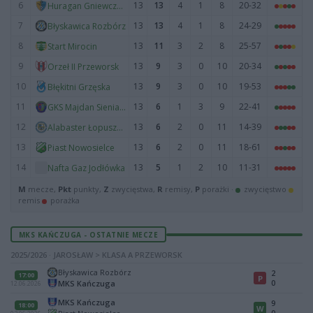
6
13
13
4
1
8
20-32
Huragan Gniewczyna
7
13
13
4
1
8
24-29
Błyskawica Rozbórz
8
13
11
3
2
8
25-57
Start Mirocin
9
13
9
3
0
10
20-34
Orzeł II Przeworsk
10
13
9
3
0
10
19-53
Błękitni Grzęska
11
13
6
1
3
9
22-41
GKS Majdan Sieniawski
12
13
6
2
0
11
14-39
Alabaster Łopuszka Wielka
13
13
6
2
0
11
18-61
Piast Nowosielce
14
13
5
1
2
10
11-31
Nafta Gaz Jodłówka
M
mecze,
Pkt
punkty,
Z
zwycięstwa,
R
remisy,
P
porażki ·
zwycięstwo
remis
porażka
MKS KAŃCZUGA - OSTATNIE MECZE
2025/2026 · JAROSŁAW > KLASA A PRZEWORSK
Błyskawica Rozbórz
2
17:00
P
0
MKS Kańczuga
12.06.2026
MKS Kańczuga
9
18:00
W
0