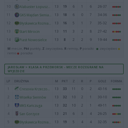
10
13
19
6
1
6
26-37
Alabaster Łopuszka Wielka
11
13
18
6
0
7
34-36
GKS Majdan Sieniawski
12
13
16
5
1
7
35-32
Błyskawica Rożniatów
13
13
11
3
2
8
27-42
Start Mirocin
14
13
8
2
2
9
19-44
Piast Nowosielce
M
mecze,
Pkt
punkty,
Z
zwycięstwa,
R
remisy,
P
porażki ·
zwycięstwo
remis
porażka
JAROSŁAW > KLASA A PRZEWORSK - MECZE ROZEGRANE NA
WYJEŹDZIE
LP
DRUŻYNA
M
PKT
Z
R
P
GOLE
FORMA
1
13
33
11
0
2
43-16
Cresovia Krzeczowice
2
13
32
10
2
1
30-10
Wisełka Siennów
3
13
32
10
2
1
49-11
MKS Kańczuga
4
13
21
6
3
4
26-25
San Gorzyce
5
13
19
5
4
4
32-35
Błyskawica Rożniatów