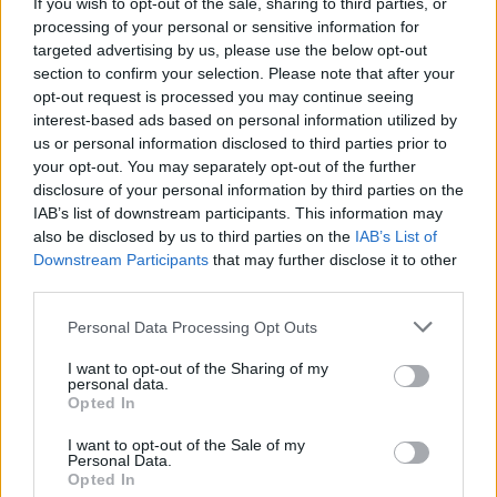
If you wish to opt-out of the sale, sharing to third parties, or
spotkania
. To kompletne źródło danych dla kibiców i pasjonatów
processing of your personal or sensitive information for
lokalnej piłki nożnej. Jeżeli aktualnie nie widzisz tutaj danych z pewnością
targeted advertising by us, please use the below opt-out
pracujemy nad tym żeby je uzupełnić.
section to confirm your selection. Please note that after your
Wynik meczu MKS Kańczuga vs Piast Nowosielce
opt-out request is processed you may continue seeing
Po zakończeniu spotkania automatycznie publikujemy
oficjalny wynik
interest-based ads based on personal information utilized by
spotkania
, a także dane meczowe, jeśli są dostępne.
us or personal information disclosed to third parties prior to
your opt-out. You may separately opt-out of the further
Pełny harmonogram rozgrywek dostępny jest tutaj:
Jarosław > Klasa A
Przeworsk - terminarz
disclosure of your personal information by third parties on the
.
IAB’s list of downstream participants. This information may
Informacje o składach i strzelcach
also be disclosed by us to third parties on the
IAB’s List of
W miarę dostępności danych, publikujemy
składy wyjściowe,
Downstream Participants
that may further disclose it to other
rezerwowych, zmiany oraz listę strzelców bramek
. Informacje te
third parties.
aktualizujemy zależnie od poziomu ligi i dostępnych źródeł.
Please note that this website/app uses one or more Google
Personal Data Processing Opt Outs
Śledź mecze swojej drużyny
services and may gather and store information including but
Jeśli jesteś kibicem klubu MKS Kańczuga lub Piast Nowosielce - zaglądaj
not limited to your visit or usage behaviour. You may click to
I want to opt-out of the Sharing of my
tutaj częściej. Nasz serwis regularnie dostarcza informacje o
terminach
personal data.
grant or deny consent to Google and its third-party tags to
meczów, wynikach, transferach i newsach klubowych
.
Opted In
use your data for below specified purposes in below Google
PodkarpacieLive.pl to największa baza
meczów lokalnych drużyn
consent section.
I want to opt-out of the Sale of my
piłkarskich
w województwie. Sprawdź nasze relacje, śledź ulubioną ligę i
Personal Data.
bądź na bieżąco z wydarzeniami z boisk!
Opted In