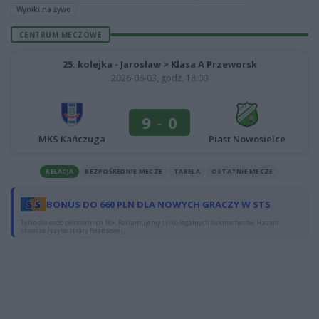
Wyniki na żywo
CENTRUM MECZOWE
25. kolejka - Jarosław > Klasa A Przeworsk
2026-06-03, godz. 18:00
9
-
0
MKS Kańczuga
Piast Nowosielce
RELACJA
BEZPOŚREDNIE MECZE
TABELA
OSTATNIE MECZE
BONUS DO 660 PLN DLA NOWYCH GRACZY W STS
Tylko dla osób pełnoletnich 18+. Reklamujemy tylko legalnych bukmacherów. Hazard
stwarza ryzyko straty finansowej.