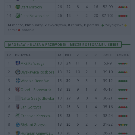
13
26
22
6
4
16
52-99
Start Mirocin
14
26
14
4
2
20
37-105
Piast Nowosielce
M
mecze,
Pkt
punkty,
Z
zwycięstwa,
R
remisy,
P
porażki ·
zwycięstwo
remis
porażka
JAROSŁAW > KLASA A PRZEWORSK - MECZE ROZEGRANE U SIEBIE
LP
DRUŻYNA
M
PKT
Z
R
P
GOLE
FORMA
1
13
34
11
1
1
53-9
MKS Kańczuga
2
13
32
10
2
1
39-10
Błyskawica Rozbórz
3
13
30
9
3
1
39-12
Wisełka Siennów
4
13
28
9
1
3
40-17
Orzeł II Przeworsk
5
13
27
9
0
4
30-21
Nafta Gaz Jodłówka
6
13
25
8
1
4
35-16
San Gorzyce
7
13
23
7
2
4
38-24
Cresovia Krzeczowice
8
13
20
6
2
5
31-32
Błękitni Grzęska
9
13
20
6
2
5
28-21
Huragan Gniewczyna