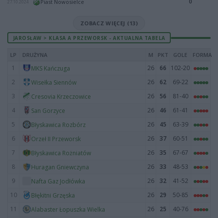
0
Piast Nowosielce
27.10.2024
ZOBACZ WIĘCEJ (13)
JAROSŁAW > KLASA A PRZEWORSK - AKTUALNA TABELA
LP
DRUŻYNA
M
PKT
GOLE
FORMA
1
26
66
102-20
MKS Kańczuga
2
26
62
69-22
Wisełka Siennów
3
26
56
81-40
Cresovia Krzeczowice
4
26
46
61-41
San Gorzyce
5
26
45
63-39
Błyskawica Rozbórz
6
26
37
60-51
Orzeł II Przeworsk
7
26
35
67-67
Błyskawica Rożniatów
8
26
33
48-53
Huragan Gniewczyna
9
26
32
41-52
Nafta Gaz Jodłówka
10
26
29
50-85
Błękitni Grzęska
11
26
25
40-76
Alabaster Łopuszka Wielka