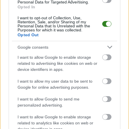
Mecz
Błyskawica Rozbórz - Piast Nowosielce
Personal Data for Targeted Advertising.
odbędzie się w ramach
Opted In
23. kolejki - Jarosław > Klasa A Przeworsk. Spotkanie zostanie rozegrane w
dniu 23 maja 2026. Początek meczu o godz. 17:30.
I want to opt-out of Collection, Use,
Błyskawica Rozbórz
przystępuje do tego spotkania w roli gospodarza.
Retention, Sale, and/or Sharing of my
Jak drużyna radzi sobie w sezonie 2025/2026 rozgrywek Jarosław > Klasa
Personal Data that Is Unrelated with the
Purposes for which it was collected.
A Przeworsk przed własną publicznością? Na tej stronie możecie
Opted Out
zobaczyć tabelę uwzględniającą tylko mecze u siebie. W tabeli biorącej
pod uwagę tylko mecze wyjazdowe możecie natomiast sprawdzić jak
spisuje się klub
Piast Nowosielce
.
Google consents
Jarosław > Klasa A Przeworsk - sytuacja w tabeli
I want to allow Google to enable storage
Przed meczami 23. kolejki - Jarosław > Klasa A Przeworsk gospodarze
related to advertising like cookies on web or
(Błyskawica Rozbórz) zajmują
7. miejsce
w tabeli. Goście (Piast
device identifiers in apps.
Nowosielce) plasują się na
13. miejscu.
I want to allow my user data to be sent to
Poniżej znajdziesz także ostatnie mecze obu drużyn oraz statystyki
bramkowe.
Google for online advertising purposes.
Błyskawica Rozbórz vs. Piast Nowosielce - relacja, wynik na żywo,
I want to allow Google to send me
transmisja
personalized advertising.
Wynik meczu Błyskawica Rozbórz - Piast Nowosielce znajdziesz na naszej
stronie zaraz po jego zakończeniu. Jeżeli szukasz informacji meczowych,
I want to allow Google to enable storage
zajrzyj tutaj:
Błyskawica Rozbórz vs. Piast Nowosielce - wynik,
related to analytics like cookies on web or
składy, strzelcy