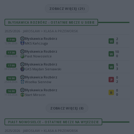
ZOBACZ WIĘCEJ (21)
BŁYSKAWICA ROZBÓRZ - OSTATNIE MECZE U SIEBIE
2025/2026 · JAROSŁAW > KLASA A PRZEWORSK
Błyskawica Rozbórz
2
17:00
W
0
MKS Kańczuga
12.06.2026
Błyskawica Rozbórz
10
17:30
W
0
Piast Nowosielce
23.05.2026
Błyskawica Rozbórz
5
17:00
W
3
GKS Majdan Sieniawski
09.05.2026
Błyskawica Rozbórz
0
16:00
P
2
Wisełka Siennów
25.04.2026
Błyskawica Rozbórz
0
16:00
R
0
Start Mirocin
11.04.2026
ZOBACZ WIĘCEJ (8)
PIAST NOWOSIELCE - OSTATNIE MECZE NA WYJEZDZIE
2025/2026 · JAROSŁAW > KLASA A PRZEWORSK