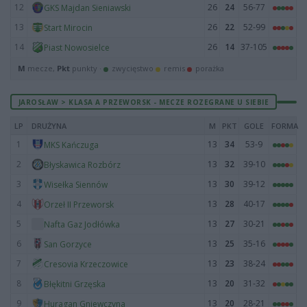
12
26
24
56-77
GKS Majdan Sieniawski
13
26
22
52-99
Start Mirocin
14
26
14
37-105
Piast Nowosielce
M
mecze,
Pkt
punkty ·
zwycięstwo
remis
porażka
JAROSŁAW > KLASA A PRZEWORSK - MECZE ROZEGRANE U SIEBIE
LP
DRUŻYNA
M
PKT
GOLE
FORMA
1
13
34
53-9
MKS Kańczuga
2
13
32
39-10
Błyskawica Rozbórz
3
13
30
39-12
Wisełka Siennów
4
13
28
40-17
Orzeł II Przeworsk
5
13
27
30-21
Nafta Gaz Jodłówka
6
13
25
35-16
San Gorzyce
7
13
23
38-24
Cresovia Krzeczowice
8
13
20
31-32
Błękitni Grzęska
9
13
20
28-21
Huragan Gniewczyna