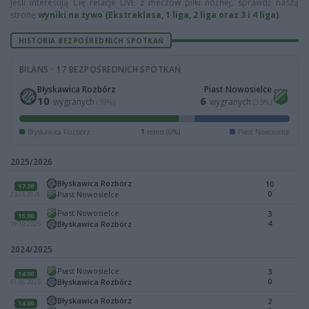
Jeśli interesują Cię relacje LIVE z meczów piłki nożnej, sprawdź naszą
stronę
wyniki na żywo (Ekstraklasa, 1 liga, 2 liga oraz 3 i 4 liga)
.
HISTORIA BEZPOŚREDNICH SPOTKAŃ
BILANS · 17 BEZPOŚREDNICH SPOTKAŃ
Błyskawica Rozbórz
Piast Nowosielce
10
6
wygranych
wygranych
(59%)
(35%)
Błyskawica Rozbórz
1
remis (6%)
Piast Nowosielce
2025/2026
Błyskawica Rozbórz
10
17:30
0
Piast Nowosielce
23.05.2026
Piast Nowosielce
3
15:00
4
Błyskawica Rozbórz
19.10.2025
2024/2025
Piast Nowosielce
3
14:00
0
Błyskawica Rozbórz
01.06.2025
Błyskawica Rozbórz
2
14:00