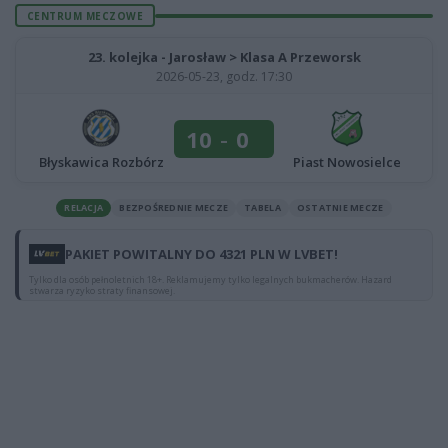
CENTRUM MECZOWE
23. kolejka - Jarosław > Klasa A Przeworsk
2026-05-23, godz. 17:30
10
-
0
Błyskawica Rozbórz
Piast Nowosielce
RELACJA
BEZPOŚREDNIE MECZE
TABELA
OSTATNIE MECZE
PAKIET POWITALNY DO 4321 PLN W LVBET!
Tylko dla osób pełnoletnich 18+. Reklamujemy tylko legalnych bukmacherów. Hazard
stwarza ryzyko straty finansowej.