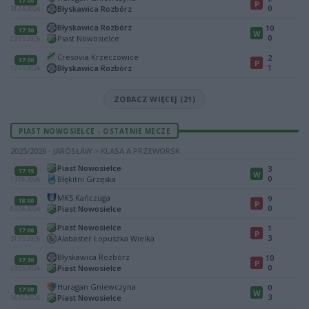
17:00
P
0
Błyskawica Rozbórz
31.05.2026
Błyskawica Rozbórz
10
17:30
W
0
Piast Nowosielce
23.05.2026
Cresovia Krzeczowice
2
17:00
P
1
Błyskawica Rozbórz
17.05.2026
ZOBACZ WIĘCEJ (21)
PIAST NOWOSIELCE - OSTATNIE MECZE
2025/2026 · JAROSŁAW > KLASA A PRZEWORSK
Piast Nowosielce
3
17:15
W
0
Błękitni Grzęska
13.06.2026
MKS Kańczuga
9
18:00
P
0
Piast Nowosielce
03.06.2026
Piast Nowosielce
1
17:00
P
3
Alabaster Łopuszka Wielka
31.05.2026
Błyskawica Rozbórz
10
17:30
P
0
Piast Nowosielce
23.05.2026
Huragan Gniewczyna
0
17:00
W
3
Piast Nowosielce
16.05.2026