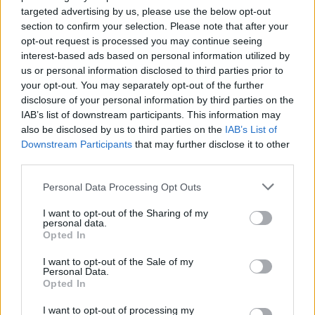
lokalnej piłki nożnej. Jeżeli aktualnie nie widzisz tutaj danych z pewnością
targeted advertising by us, please use the below opt-out
pracujemy nad tym żeby je uzupełnić.
section to confirm your selection. Please note that after your
Wynik meczu Błyskawica Rozbórz vs Piast Nowosielce
opt-out request is processed you may continue seeing
Po zakończeniu spotkania automatycznie publikujemy
oficjalny wynik
interest-based ads based on personal information utilized by
spotkania
, a także dane meczowe, jeśli są dostępne.
us or personal information disclosed to third parties prior to
your opt-out. You may separately opt-out of the further
Pełny harmonogram rozgrywek dostępny jest tutaj:
Jarosław > Klasa A
Przeworsk - terminarz
disclosure of your personal information by third parties on the
.
IAB’s list of downstream participants. This information may
Informacje o składach i strzelcach
also be disclosed by us to third parties on the
IAB’s List of
W miarę dostępności danych, publikujemy
składy wyjściowe,
Downstream Participants
that may further disclose it to other
rezerwowych, zmiany oraz listę strzelców bramek
. Informacje te
third parties.
aktualizujemy zależnie od poziomu ligi i dostępnych źródeł.
Please note that this website/app uses one or more Google
Personal Data Processing Opt Outs
Śledź mecze swojej drużyny
services and may gather and store information including but
Jeśli jesteś kibicem klubu Błyskawica Rozbórz lub Piast Nowosielce -
not limited to your visit or usage behaviour. You may click to
I want to opt-out of the Sharing of my
zaglądaj tutaj częściej. Nasz serwis regularnie dostarcza informacje o
personal data.
grant or deny consent to Google and its third-party tags to
terminach meczów, wynikach, transferach i newsach klubowych
.
Opted In
use your data for below specified purposes in below Google
PodkarpacieLive.pl to największa baza
meczów lokalnych drużyn
consent section.
I want to opt-out of the Sale of my
piłkarskich
w województwie. Sprawdź nasze relacje, śledź ulubioną ligę i
Personal Data.
bądź na bieżąco z wydarzeniami z boisk!
Opted In
Analiza przed meczem: Błyskawica Rozbórz vs Piast Nowosielce
I want to opt-out of processing my