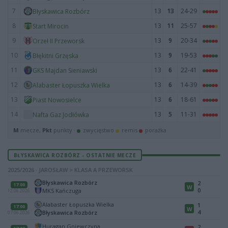
7
13
13
24-29
Błyskawica Rozbórz
8
13
11
25-57
Start Mirocin
9
13
9
20-34
Orzeł II Przeworsk
10
13
9
19-53
Błękitni Grzęska
11
13
6
22-41
GKS Majdan Sieniawski
12
13
6
14-39
Alabaster Łopuszka Wielka
13
13
6
18-61
Piast Nowosielce
14
13
5
11-31
Nafta Gaz Jodłówka
M
mecze,
Pkt
punkty ·
zwycięstwo
remis
porażka
BŁYSKAWICA ROZBÓRZ - OSTATNIE MECZE
2025/2026 · JAROSŁAW > KLASA A PRZEWORSK
Błyskawica Rozbórz
2
17:00
W
0
MKS Kańczuga
12.06.2026
Alabaster Łopuszka Wielka
1
17:00
W
4
Błyskawica Rozbórz
07.06.2026
Huragan Gniewczyna
2