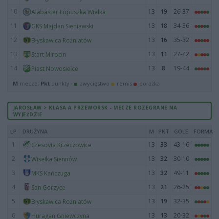
10
13
19
26-37
Alabaster Łopuszka Wielka
11
13
18
34-36
GKS Majdan Sieniawski
12
13
16
35-32
Błyskawica Rożniatów
13
13
11
27-42
Start Mirocin
14
13
8
19-44
Piast Nowosielce
M
mecze,
Pkt
punkty ·
zwycięstwo
remis
porażka
JAROSŁAW > KLASA A PRZEWORSK - MECZE ROZEGRANE NA
WYJEŹDZIE
LP
DRUŻYNA
M
PKT
GOLE
FORMA
1
13
33
43-16
Cresovia Krzeczowice
2
13
32
30-10
Wisełka Siennów
3
13
32
49-11
MKS Kańczuga
4
13
21
26-25
San Gorzyce
5
13
19
32-35
Błyskawica Rożniatów
6
13
13
20-32
Huragan Gniewczyna