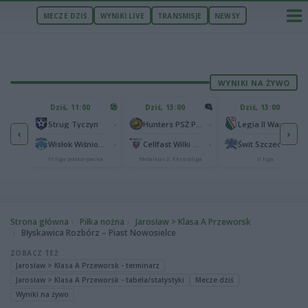
MECZE DZIŚ
WYNIKI LIVE
TRANSMISJE
NEWSY
WYNIKI NA ŻYWO
U
Dziś, 11:00
Dziś, 13:00
Dziś, 13:00
2
Podbeskidzie Bielsko-Biała
-
-
-
Strug Tyczyn
Hunters PSŻ Poznań
Legia II Warszawa
‹
›
2
sk
-
-
-
Wisłok Wiśniowa
Cellfast Wilki Krosno
Świt Szczecin
IV liga podkarpacka
Metalkas 2. Ekstraliga
II liga
Strona główna
Piłka nożna
Jarosław > Klasa A Przeworsk
Błyskawica Rozbórz – Piast Nowosielce
ZOBACZ TEŻ
Jarosław > Klasa A Przeworsk - terminarz
Jarosław > Klasa A Przeworsk - tabela/statystyki
Mecze dziś
Wyniki na żywo